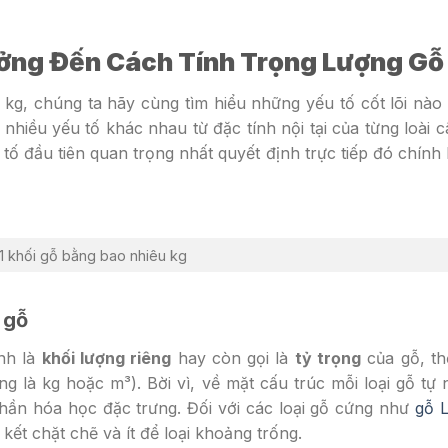
ởng Đến Cách Tính Trọng Lượng Gỗ
u kg, chúng ta hãy cùng tìm hiểu những yếu tố cốt lõi nà
t nhiều yếu tố khác nhau từ đặc tính nội tại của từng loài 
tố đầu tiên quan trọng nhất quyết định trực tiếp đó chính 
 1 khối gỗ bằng bao nhiêu kg
 gỗ
ính là
khối lượng riêng
hay còn gọi là
tỷ trọng
của gỗ, th
ng là kg hoặc m³). Bời vì, về mặt cấu trúc mỗi loại gỗ tự 
hần hóa học đặc trưng. Đối với các loại gỗ cứng như
gỗ 
 kết chặt chẽ và ít để loại khoảng trống.