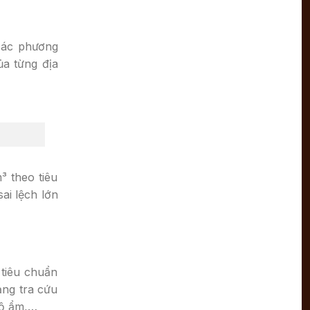
 các phương
ủa từng địa
³ theo tiêu
ai lệch lớn
tiêu chuẩn
ảng tra cứu
độ ẩm,…