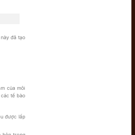
ỗ
 này đã tạo
ẩm của môi
 các tế bào
ều được lấp
m bên trong