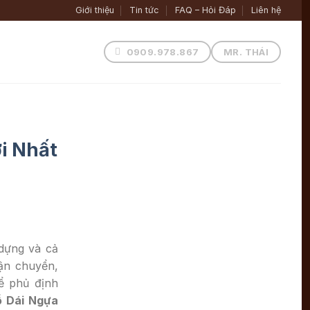
Giới thiệu
Tin tức
FAQ – Hỏi Đáp
Liên hệ
0909.978.867
MR. THÁI
i Nhất
 dựng và cả
vận chuyển,
hể phủ định
 Dái Ngựa