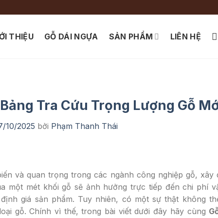
ỚI THIỆU
GỖ DÁI NGỰA
SẢN PHẨM
LIÊN HỆ
 Bảng Tra Cứu Trọng Lượng Gỗ Mớ
7/10/2025
bởi
Phạm Thanh Thái
 biến và quan trọng trong các ngành công nghiệp gỗ, xây
ủa một mét khối gỗ sẽ ảnh hưởng trực tiếp đến chi phí 
à định giá sản phẩm. Tuy nhiên, có một sự thật không t
loại gỗ. Chính vì thế, trong bài viết dưới đây hãy cùng
Gỗ