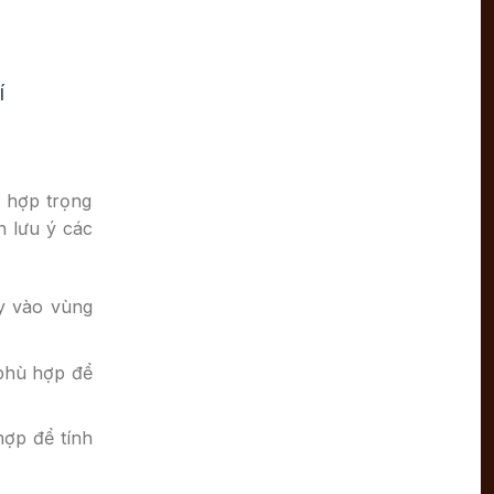
í
 hợp trọng
n lưu ý các
ùy vào vùng
 phù hợp để
hợp để tính