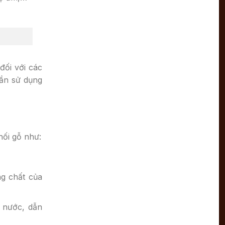
đối với các
cần sử dụng
hối gỗ như:
ng chất của
t nước, dẫn