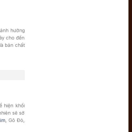
o ảnh hưởng
cây cho đến
là bản chất
ể hiện khối
nhiên sẽ sở
Lim
, Gõ Đỏ,