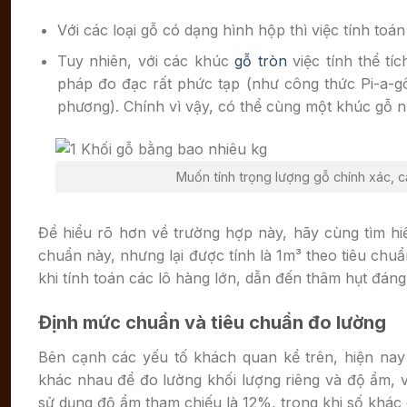
Với các loại gỗ có dạng hình hộp thì việc tính toán 
Tuy nhiên, với các khúc
gỗ tròn
việc tính thể tí
pháp đo đạc rất phức tạp (như công thức Pi-a-gô
phương). Chính vì vậy, có thể cùng một khúc gỗ n
Muốn tính trọng lượng gỗ chính xác, c
Để hiểu rõ hơn về trường hợp này, hãy cùng tìm hiể
chuẩn này, nhưng lại được tính là 1m³ theo tiêu chu
khi tính toán các lô hàng lớn, dẫn đến thâm hụt đáng 
Định mức chuẩn và tiêu chuẩn đo lường
Bên cạnh các yếu tố khách quan kể trên, hiện nay
khác nhau để đo lường khối lượng riêng và độ ẩm, 
sử dụng độ ẩm tham chiếu là 12%, trong khi số khác