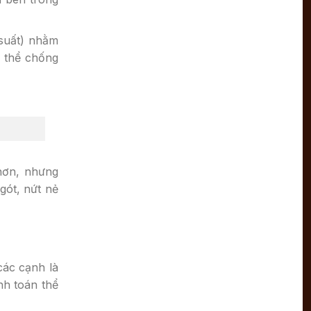
 suất) nhằm
ó thể chống
 hơn, nhưng
gót, nứt nẻ
các cạnh là
nh toán thể