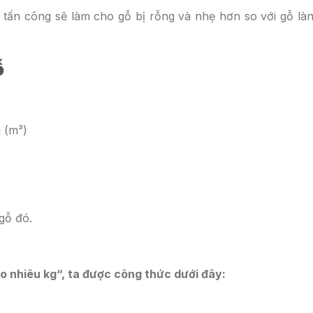
tấn công sẽ làm cho gỗ bị rỗng và nhẹ hơn so với gỗ làn
ỗ
h (m³)
gỗ đó.
ao nhiêu kg
“, ta được công thức dưới đây: