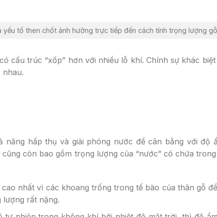
à yếu tố then chốt ảnh hưởng trực tiếp đến cách tính trọng lượng g
ó cấu trúc “xốp” hơn với nhiều lỗ khí. Chính sự khác biệt
c nhau.
hả năng hấp thụ và giải phóng nước để cân bằng với độ 
ỗ cũng còn bao gồm trọng lượng của “nước” có chứa trong
m cao nhất vì các khoang trống trong tế bào của thân gỗ đ
 lượng rất nặng.
 tự nhiên trong không khí bởi nhiệt độ mặt trời, thì độ ẩ