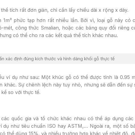
thể tích rất đơn giản, chỉ cần lấy chiều dài x rộng x dày.
ch 1m³ phức tạp hơn rất nhiều lần. Bởi vì, loại gỗ này có
-mét, công thức Smalian, hoặc các bảng quy đổi riêng c
hưng có thể cho ra các kết quả thể tích khác nhau.
ần xác định đúng kích thước và hình dáng khối gỗ thực tế
u ví dụ như sau: Một khúc gỗ có thể được tính là 0.95 m
ẩn khác. Sự chênh lệch này tuy nhỏ, nhưng sẽ dẫn đến sự s
kể so với thực tế.
 các quốc gia và tổ chức khác nhau có thể áp dụng các 
ví dụ như tiêu chuẩn ISO hay ASTM,… Ngoài ra, một số b
 có thể dùng 15%, và nhiều trường hợp khác về nhiệt độ, 