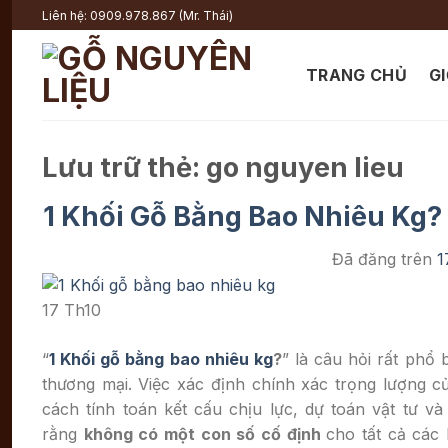
Chuyển
Liên hệ: 0909.978.867 (Mr. Thái)
đến
nội
TRANG CHỦ
GI
dung
Lưu trữ thẻ:
go nguyen lieu
1 Khối Gỗ Bằng Bao Nhiêu Kg?
Đã đăng trên
1
17
Th10
“
1 Khối gỗ bằng bao nhiêu kg
?
” là câu hỏi rất phổ
thương mại. Việc xác định chính xác trọng lượng c
cách tính toán kết cấu chịu lực, dự toán vật tư v
rằng
không có một con số cố định
cho tất cả các 