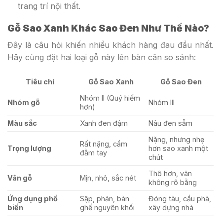
trang trí nội thất.
Gỗ Sao Xanh Khác Sao Đen Như Thế Nào?
Đây là câu hỏi khiến nhiều khách hàng đau đầu nhất.
Hãy cùng đặt hai loại gỗ này lên bàn cân so sánh:
Tiêu chí
Gỗ Sao Xanh
Gỗ Sao Đen
Nhóm II (Quý hiếm
Nhóm gỗ
Nhóm III
hơn)
Màu sắc
Xanh đen đậm
Nâu đen sẫm
Nặng, nhưng nhẹ
Rất nặng, cầm
Trọng lượng
hơn sao xanh một
đằm tay
chút
Thô hơn, vân
Vân gỗ
Mịn, nhỏ, sắc nét
không rõ bằng
Ứng dụng phổ
Sập, phản, bàn
Đóng tàu, cầu phà,
biến
ghế nguyên khối
xây dựng nhà