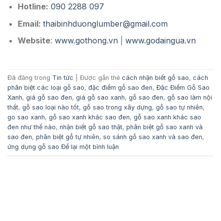
Hotline:
090 2288 097
Email:
thaibinhduonglumber@gmail.com
Website
:
www.gothong.vn
|
www.godaingua.vn
Đã đăng trong
Tin tức
|
Được gắn thẻ
cách nhận biết gỗ sao
,
cách
phân biệt các loại gỗ sao
,
đặc điểm gỗ sao đen
,
Đặc Điểm Gỗ Sao
Xanh
,
giá gỗ sao đen
,
giá gỗ sao xanh
,
gỗ sao đen
,
gỗ sao làm nội
thất
,
gỗ sao loại nào tốt
,
gỗ sao trong xây dựng
,
gỗ sao tự nhiên
,
go sao xanh
,
gỗ sao xanh khác sao đen
,
gỗ sao xanh khác sao
đen như thế nào
,
nhận biết gỗ sao thật
,
phân biệt gỗ sao xanh và
sao đen
,
phân biệt gỗ tự nhiên
,
so sánh gỗ sao xanh và sao đen
,
ứng dụng gỗ sao
Để lại một bình luận