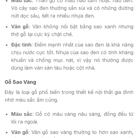
Màu sắc
: Thân gỗ có màu nâu sẫm hoặc nâu đen.
Vỏ cây sao đen thường sần sùi và có những đường
nứt dọc sâu, tiết ra nhiều nhựa đen.
Vân gỗ
: Vân không nổi bật bằng sao xanh nhưng
thớ gỗ lại cực kỳ chặt chẽ.
Đặc tính
: Điểm mạnh nhất của sao đen là khả năng
chịu nước cực tốt. Nhựa của sao đen có tính kháng
khuẩn và chống mục nát, vì vậy nó thường được
dùng làm ván sàn tàu hoặc cột nhà.
Gỗ Sao Vàng
Đây là loại gỗ phổ biến trong thiết kế nội thất gia đình
nhờ màu sắc ấm cúng.
Màu sắc
: Gỗ có màu vàng nâu sáng, đồng đều từ
lõi ra ngoài.
Vân gỗ
: Vân gỗ sao vàng thường to hơn sao xanh,