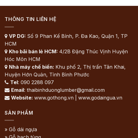
THÔNG TIN LIÊN HỆ
VP DG:
Số 9 Phan Kế Bính, P. Đa Kao, Quận 1, TP

HCM
Kho bãi bán lẻ HCM:
4/2B Đặng Thúc Vịnh Huyện

Hóc Môn HCM
Nhà máy chế biến:
Khu phố 2, Thị trấn Tân Khai,

Huyện Hớn Quản, Tỉnh Bình Phước
Tel
: 090 2288 097

Email
: thaibinhduonglumber@gmail.com

Website:
www.gothong.vn | www.godaingua.vn

SẢN PHẨM
» Gỗ dái ngựa
» Gỗ bạch tùng