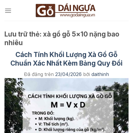
Chuyển
đến
nội
dung
Lưu trữ thẻ:
xà gồ gỗ 5×10 nặng bao
nhiêu
Cách Tính Khối Lượng Xà Gồ Gỗ
Chuẩn Xác Nhất Kèm Bảng Quy Đổi
Đã đăng trên
23/04/2026
bởi
daithinh