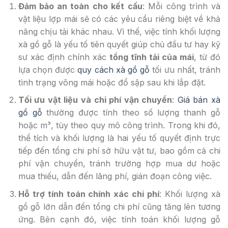
Đảm bảo an toàn cho kết
cấu
: Mỗi công trình và
vật liệu lợp mái sẽ có các yêu cầu riêng biệt về khả
năng chịu tải khác nhau. Vì thế, việc tính khối lượng
xà gồ gỗ là yếu tố tiên quyết giúp chủ đầu tư hay kỹ
sư xác định chính xác
tổng tĩnh tải của mái
, từ đó
lựa chọn được
quy cách xà gồ gỗ
tối ưu nhất, tránh
tình trạng võng mái hoặc đổ sập sau khi lắp đặt.
Tối ưu vật liệu và chi phí vận chuyển
:
Giá bán xà
gồ gỗ
thường được tính theo số lượng thanh gỗ
hoặc m³, tùy theo quy mô công trình. Trong khi đó,
thể tích và khối lượng là hai yếu tố quyết định trực
tiếp đến tổng chi phí sở hữu vật tư, bao gồm cả chi
phí vận chuyển, tránh trường hợp mua dư hoặc
mua thiếu, dẫn đến lãng phí, gián đoạn công việc.
Hỗ trợ tính toán chính xác chi phí
: Khối lượng xà
gồ gỗ lớn dẫn đến tổng chi phí cũng tăng lên tương
ứng. Bên cạnh đó, việc tính toán khối lượng gỗ