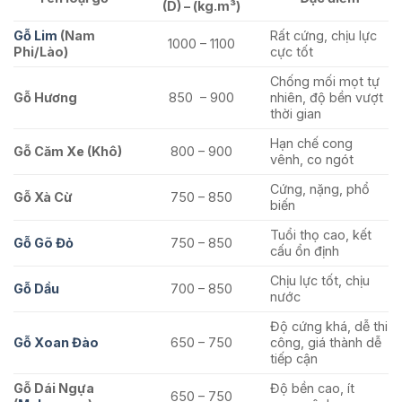
(D) – (kg.m³)
Gỗ Lim
(Nam
Rất cứng, chịu lực
1000 – 1100
Phi/Lào)
cực tốt
Chống mối mọt tự
Gỗ Hương
850 – 900
nhiên, độ bền vượt
thời gian
Hạn chế cong
Gỗ Căm Xe (Khô)
800 – 900
vênh, co ngót
Cứng, nặng, phổ
Gỗ Xà Cừ
750 – 850
biến
Tuổi thọ cao, kết
Gỗ Gõ Đỏ
750 – 850
cấu ổn định
Chịu lực tốt, chịu
Gỗ Dầu
700 – 850
nước
Độ cứng khá, dễ thi
Gỗ Xoan Đào
650 – 750
công, giá thành dễ
tiếp cận
Gỗ Dái Ngựa
Độ bền cao, ít
650 – 750