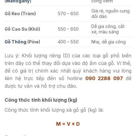
(
Mahogany
)
cong vênh
Giá rẻ, nguồn cung
Gỗ Keo (Tràm)
570 – 650
dồi dào
Dễ gia công, cắt
Gỗ Cao Su (Khô)
550 – 650
xẻ, màu sáng
Gỗ Thông
(Pine)
400 – 550
Nhẹ, dễ gia công
Lưu ý: Khối lượng riêng (D) của các loại gỗ phổ biến
trên đây có thể thay đổi dựa vào độ ẩm của gỗ. Vì thế,
để có giá trị chính xác nhất quý khách hàng vui lòng
liên hệ trực tiếp đến số hotline
090 2288 097
để
được tư vấn và hỗ trợ chu đáo.
Công thức tính khối lượng (kg)
Công thức tính khối lượng xà gồ gỗ (kg) là:
M = V × D