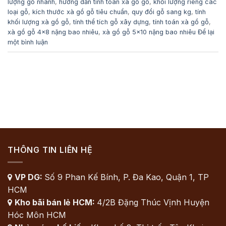
lượng gỗ nhanh
,
hướng dẫn tính toán xà gồ gỗ
,
khối lượng riêng các
loại gỗ
,
kích thước xà gồ gỗ tiêu chuẩn
,
quy đổi gỗ sang kg
,
tính
khối lượng xà gồ gỗ
,
tính thể tích gỗ xây dựng
,
tính toán xà gồ gỗ
,
xà gồ gỗ 4x8 nặng bao nhiêu
,
xà gồ gỗ 5x10 nặng bao nhiêu
Để lại
một bình luận
THÔNG TIN LIÊN HỆ
VP DG:
Số 9 Phan Kế Bính, P. Đa Kao, Quận 1, TP

HCM
Kho bãi bán lẻ HCM:
4/2B Đặng Thúc Vịnh Huyện

Hóc Môn HCM