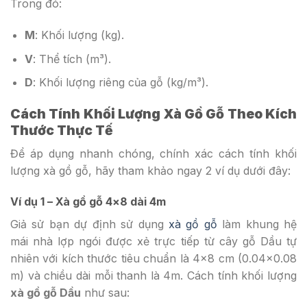
Trong đó:
M
: Khối lượng (kg).
V
: Thể tích (m³).
D
: Khối lượng riêng của gỗ (kg/m³).
Cách Tính Khối Lượng Xà Gồ Gỗ Theo Kích
Thước Thực Tế
Để áp dụng nhanh chóng, chính xác cách tính khối
lượng xà gồ gỗ, hãy tham khảo ngay 2 ví dụ dưới đây:
Ví dụ 1 – Xà gồ gỗ 4×8 dài 4m
Giả sử bạn dự định sử dụng
xà gồ gỗ
làm khung hệ
mái nhà lợp ngói được xẻ trực tiếp từ cây gỗ Dầu tự
nhiên với kích thước tiêu chuẩn là 4×8 cm (0.04×0.08
m) và chiều dài mỗi thanh là 4m. Cách tính khối lượng
xà gồ gỗ Dầu
như sau: