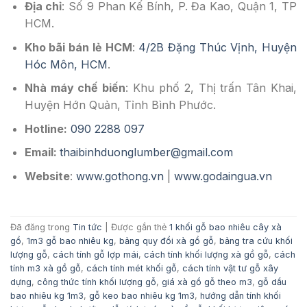
Địa chỉ
: Số 9 Phan Kế Bính, P. Đa Kao, Quận 1, TP
HCM.
Kho bãi bán lẻ HCM
:
4/2B Đặng Thúc Vịnh, Huyện
Hóc Môn, HCM
.
Nhà máy chế biến
: Khu phố 2, Thị trấn Tân Khai,
Huyện Hớn Quản, Tỉnh Bình Phước.
Hotline:
090 2288 097
Email:
thaibinhduonglumber@gmail.com
Website
:
www.gothong.vn
|
www.godaingua.vn
Đã đăng trong
Tin tức
|
Được gắn thẻ
1 khối gỗ bao nhiêu cây xà
gồ
,
1m3 gỗ bao nhiêu kg
,
bảng quy đổi xà gồ gỗ
,
bảng tra cứu khối
lượng gỗ
,
cách tính gỗ lợp mái
,
cách tính khối lượng xà gồ gỗ
,
cách
tính m3 xà gồ gỗ
,
cách tính mét khối gỗ
,
cách tính vật tư gỗ xây
dựng
,
công thức tính khối lượng gỗ
,
giá xà gồ gỗ theo m3
,
gỗ dầu
bao nhiêu kg 1m3
,
gỗ keo bao nhiêu kg 1m3
,
hướng dẫn tính khối