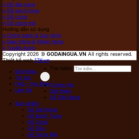
» Gỗ dái ngựa
» Gỗ bạch tùng
» Gỗ còng
» Gỗ song mã
Hướng dẫn sử dụng
» Chính sách & Quy định
» Giao hàng & Nhận hàng
» Tuyển dụng
Copyright 2026 ©
GODAINGUA.VN
All rights reserved.
Thiết kế web
176.vn
Tìm kiếm:
Giới thiệu
Tin tức
FAQ – Hỏi Đáp
Trang chủ
Liên hệ
Giới thiệu
Gỗ Dái Ngựa
Sản phẩm
Gỗ Dái Ngựa
Gỗ Bạch Tùng
Gỗ Còng
Gỗ Dầu
Gỗ Song Mã