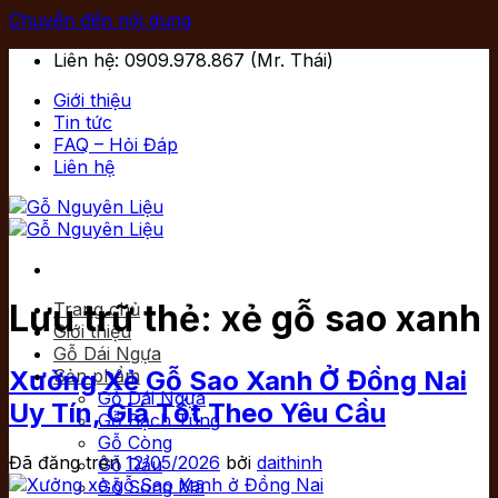
Chuyển đến nội dung
Liên hệ: 0909.978.867 (Mr. Thái)
Giới thiệu
Tin tức
FAQ – Hỏi Đáp
Liên hệ
Lưu trữ thẻ:
xẻ gỗ sao xanh
Trang chủ
Giới thiệu
Gỗ Dái Ngựa
Xưởng Xẻ Gỗ Sao Xanh Ở Đồng Nai
Sản phẩm
Gỗ Dái Ngựa
Uy Tín, Giá Tốt Theo Yêu Cầu
Gỗ Bạch Tùng
Gỗ Còng
Đã đăng trên
12/05/2026
bởi
daithinh
Gỗ Dầu
Gỗ Song Mã