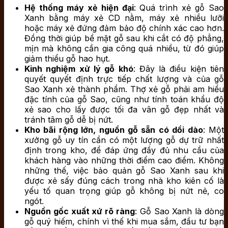
Hệ thống máy xẻ hiện đại
: Quá trình xẻ gỗ Sao
Xanh bằng máy xẻ CD nằm, máy xẻ nhiều lưỡi
hoặc máy xẻ đứng đảm bảo độ chính xác cao hơn.
Đồng thời giúp bề mặt gỗ sau khi cắt có độ phẳng,
mịn mà không cần gia công quá nhiều, từ đó giúp
giảm thiểu gỗ hao hụt.
Kinh nghiệm xử lý gỗ khó
: Đây là điều kiện tiên
quyết quyết định trực tiếp chất lượng và của gỗ
Sao Xanh xẻ thành phẩm. Thợ xẻ gỗ phải am hiểu
đặc tính của gỗ Sao, cũng như tính toán khẩu độ
xẻ sao cho lấy được tối đa vân gỗ đẹp nhất và
tránh tâm gỗ dễ bị nứt.
Kho bãi rộng lớn, nguồn gỗ sẵn có dồi dào
: Một
xưởng gỗ uy tín cần có một lượng gỗ dự trữ nhất
định trong kho, để đáp ứng đầy đủ nhu cầu của
khách hàng vào những thời điểm cao điểm. Không
những thế, việc bảo quản gỗ Sao Xanh sau khi
được xẻ sấy đúng cách trong nhà kho kiên cố là
yếu tố quan trọng giúp gỗ không bị nứt nẻ, co
ngót.
Nguồn gốc xuất xứ rõ ràng
: Gỗ Sao Xanh là dòng
gỗ quý hiếm, chính vì thế khi mua sắm, đầu tư bạn