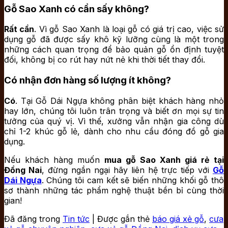
Gỗ Sao Xanh có cần sấy không?
Rất cần
. Vì gỗ Sao Xanh là loại gỗ có giá trị cao, việc sử
dụng gỗ đã được sấy khô kỹ lưỡng cùng là một trong
những cách quan trọng để bảo quản gỗ ổn định tuyệt
đối, không bị co rút hay nứt nẻ khi thời tiết thay đổi.
Có nhận đơn hàng số lượng ít không?
Có
. Tại Gỗ Dái Ngựa không phân biệt khách hàng nhỏ
hay lớn, chúng tôi luôn trân trọng và biết ơn mọi sự tin
tưởng của quý vị. Vì thế, xưởng vẫn nhận gia công dù
chỉ 1-2 khúc gỗ lẻ, dành cho nhu cầu đóng đồ gỗ gia
dụng.
Nếu khách hàng muốn
mua gỗ Sao Xanh giá rẻ tại
Đồng Nai
, đừng ngần ngại hãy liên hệ trực tiếp với
Gỗ
Dái Ngựa
. Chúng tôi cam kết sẽ biến những khối gỗ thô
sơ thành những tác phẩm nghệ thuật bền bỉ cùng thời
gian!
Đã đăng trong
Tin tức
|
Được gắn thẻ
báo giá xẻ gỗ
,
cưa