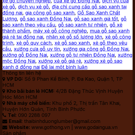
xẻ gỗ chuyên nghiệp
,
cưa xẻ gỗ Đồng Nai
,
dịch vụ cưa
xẻ gỗ
,
dịch vụ xẻ gỗ
,
địa chỉ cung cấp gỗ sao xanh tại
đồng nai
,
gia công gỗ sao xanh
,
Gỗ Sao Xanh Chất
Lượng
,
gỗ sao xanh Đồng Nai
,
gỗ sao xanh giá tốt
,
gỗ
sao xanh theo yêu cầu
,
gỗ sao xanh tự nhiên
,
gỗ xẻ
thành phẩm
,
máy xẻ gỗ công nghiệp
,
mua gỗ sao xanh
giá rẻ tại đồng nai
,
nhận xẻ gỗ số lượng lớn
,
xẻ gỗ công
trình
,
xẻ gỗ quy cách
,
xẻ gỗ sao xanh
,
xẻ gỗ theo yêu
cầu
,
xưởng cưa gỗ uy tín
,
xưởng gia công gỗ Đồng Nai
,
xưởng gỗ Đồng Nai
,
xưởng gỗ tự nhiên Đồng Nai
,
xưởng
mộc Đồng Nai
,
xưởng xẻ gỗ giá rẻ
,
xưởng xẻ gỗ sao
xanh ở đồng nai
Để lại một bình luận
Thông tin liên hệ
VP DG:
Số 9 Phan Kế Bính, P. Đa Kao, Quận 1, TP

HCM
Kho bãi bán lẻ HCM:
4/2B Đặng Thúc Vịnh Huyện

Hóc Môn HCM
Nhà máy chế biến:
Khu phố 2, Thị trấn Tân Khai,

Huyện Hớn Quản, Tỉnh Bình Phước
Tel
: 090 2288 097

Email
: thaibinhduonglumber@gmail.com

Website:
www.gothong.vn | www.godaingua.vn

Sản phẩm