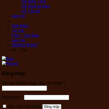
Gỗ Biến Tính
Gỗ Muồng Đen
Gỗ Tần Bì
Liên hệ
Giới thiệu
Tin tức
FAQ – Hỏi Đáp
Liên hệ
0909.978.867
Mr. Thái
Đăng nhập
Tên tài khoản hoặc địa chỉ email
*
Mật khẩu
*
Ghi nhớ mật khẩu
Đăng nhập