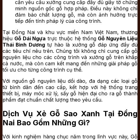
cần yêu cầu xưởng cung cấp đầy đủ giấy tờ chứng
minh nguồn gốc gỗ hợp pháp. Điều này không chỉ
đảm bảo chất lượng gỗ, mà còn ảnh hưởng trực
tiếp đến tính pháp lý của công trình.
Tại Đồng Nai và khu vực miền Nam Việt Nam, thương
hiệu
Gỗ Dái Ngựa
trực thuộc hệ thống
Gỗ Nguyên Liệu
Thái Bình Dương
tự hào là xưởng gỗ đáp ứng đầy đủ
các tiêu chí nêu trên. Chúng tôi không chỉ cung cấp gỗ
nguyên liệu cho các công trình và xưởng gỗ trên khắp
cả nước, mà còn cam kết mang đến những giải pháp gỗ
tối ưu cho từng công trình cụ thể.
Với nguồn gỗ nguyên liệu dồi dào, đa dạng các loại gỗ
từ bình dân đến cao cấp, kết hợp với hệ thống trang
thiết bị, máy móc xử lý, sấy gỗ hiện đại cho ra gỗ thành
phẩm đạt chuẩn chất lượng theo yêu cầu.
Dịch Vụ Xẻ Gỗ Sao Xanh Tại Đồng
Nai Bao Gồm Những Gì?
Với kinh nghiệm hàng chục năm trong lĩnh vực này, Gỗ