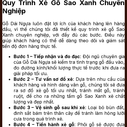
Quy Trình Xẻ Gỗ Sao Xanh Chuyên
Nghiệp
Gỗ Dái Ngựa luôn đặt lợi ích của khách hàng lên hàng
đầu, vì thế chúng tôi đã thiết kế quy trình xẻ gỗ Sao
Xanh chuyên nghiệp, với đầy đủ các bước. Điều này
giúp khách hàng có thể dễ dàng theo dõi và giám sát
tiến độ đơn hàng thực tế.
Bước 1 – Tiếp nhận và đo đạc
: Đội ngũ chuyên gia
của Gỗ Dái Ngựa sẽ kiểm tra tình trạng gỗ đầu vào,
đo đường kính/khối lượng thực tế trước khi đưa ra
giải pháp tối ưu.
Bước 2 – Tư vấn sơ đồ xẻ
: Dựa trên nhu cầu của
khách hàng và hình dáng vân gỗ, chúng tôi sẽ đưa
ra sơ đồ xẻ gỗ tối ưu nhất, tránh mắt gỗ, tránh
ruột, để cho ra những tấm gỗ Sao Xanh xẻ chất
lượng và đẹp nhất.
Bước 3 – Vệ sinh gỗ sau khi xẻ
: Loại bỏ bùn đất,
đinh sắt bám trên thân cây để tránh làm hỏng lưỡi
cưa trong quá trình xẻ.
Bước 4 – Tiến hành xẻ gỗ
: Phôi gỗ sẽ được đưa