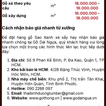
Gỗ xẻ theo yêu
18.000.000 –
m³
cầu
19.000.000
16.000.000 –
Gỗ xây dựng
m³
18.000.000
Cách nhận báo giá nhanh từ xưởng
Để đặt hàng gỗ Sao Xanh xẻ sấy hay nhận báo giá
nhanh chóng tại Gỗ Dái Ngựa, quý khách hàng vui lòng
lựa chọn một trong các hình thức liên lạc trực tiếp dưới
đây:
Địa chỉ
: Số 9 Phan Kế Bính, P. Đa Kao, Quận 1, TP
HCM.
Kho bãi bán lẻ HCM
: 4/2B Đặng Thúc Vịnh, Huyện
Hóc Môn, HCM.
Nhà máy chế biến
: Khu phố 2, Thị trấn Tân Khai,
Huyện Hớn Quản, Tỉnh Bình Phước.
Hotline
: 090 2288 097
Email
: thaibinhduonglumber@gmail.com
Website
: www.gothong.vn | www.godaingua.vn