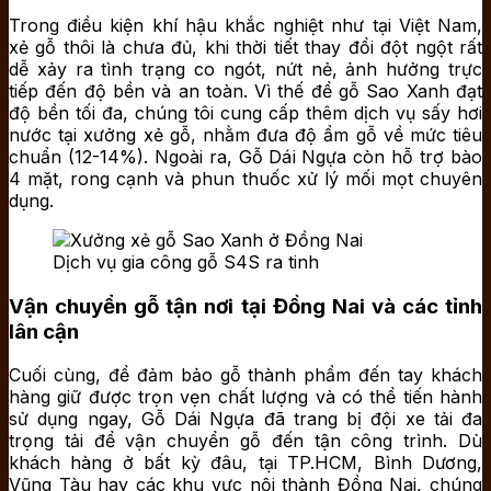
Trong điều kiện khí hậu khắc nghiệt như tại Việt Nam,
xẻ gỗ thôi là chưa đủ, khi thời tiết thay đổi đột ngột rất
dễ xảy ra tình trạng co ngót, nứt nẻ, ảnh hưởng trực
tiếp đến độ bền và an toàn. Vì thế để gỗ Sao Xanh đạt
độ bền tối đa, chúng tôi cung cấp thêm dịch vụ sấy hơi
nước tại xưởng xẻ gỗ, nhằm đưa độ ẩm gỗ về mức tiêu
chuẩn (12-14%). Ngoài ra, Gỗ Dái Ngựa còn hỗ trợ bào
4 mặt, rong cạnh và phun thuốc xử lý mối mọt chuyên
dụng.
Dịch vụ gia công gỗ S4S ra tinh
Vận chuyển gỗ tận nơi tại Đồng Nai và các tỉnh
lân cận
Cuối cùng, để đảm bảo gỗ thành phẩm đến tay khách
hàng giữ được trọn vẹn chất lượng và có thể tiến hành
sử dụng ngay, Gỗ Dái Ngựa đã trang bị đội xe tải đa
trọng tải để vận chuyển gỗ đến tận công trình. Dù
khách hàng ở bất kỳ đâu, tại TP.HCM, Bình Dương,
Vũng Tàu hay các khu vực nội thành Đồng Nai, chúng