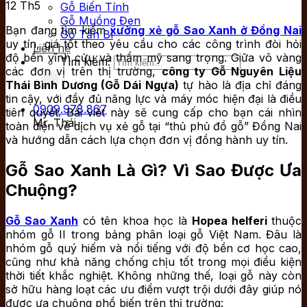
12
Th5
Gỗ Biến Tính
Gỗ Muồng Đen
Bạn đang tìm kiếm
xưởng xẻ gỗ Sao Xanh ở Đồng Nai
Gỗ Tần Bì
uy tín, giá tốt theo yêu cầu cho các công trình đòi hỏi
Liên hệ
độ bền vĩnh cửu và thẩm mỹ sang trọng. Giữa vô vàng
Tìm kiếm:
các đơn vị trên thị trường,
công ty Gỗ Nguyên Liệu
Thái Bình Dương (Gỗ Dái Ngựa)
tự hào là địa chỉ đáng
tin cậy, với đầy đủ năng lực và máy móc hiện đại là điều
0909.978.867
tiên quyết. Bài viết này sẽ cung cấp cho bạn cái nhìn
Mr. Thái
toàn diện về dịch vụ xẻ gỗ tại “thủ phủ đồ gỗ” Đồng Nai
và hướng dẫn cách lựa chọn đơn vị đồng hành uy tín.
Gỗ Sao Xanh Là Gì? Vì Sao Được Ưa
Chuộng?
Gỗ Sao Xanh
có tên khoa học là
Hopea helferi
thuộc
nhóm gỗ II trong bảng phân loại gỗ Việt Nam. Đâu là
nhóm gỗ quý hiếm và nổi tiếng với độ bền cơ học cao,
cũng như khả năng chống chịu tốt trong mọi điều kiện
thời tiết khắc nghiệt. Không những thế, loại gỗ này còn
sở hữu hàng loạt các ưu điểm vượt trội dưới đây giúp nó
được ưa chuộng phổ biến trên thị trường: