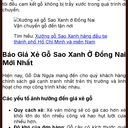
tôi đều cam kết gỗ không bị trầy xước trong quá trình di
chuyển.
Vận chuyển gỗ đến tận nơi
Tìm hiểu:
Xưởng gỗ Sao Xanh hàng đầu tại
thành phố Hồ Chí Minh và miền Nam
Báo Giá Xẻ Gỗ Sao Xanh Ở Đồng Nai
Mới Nhất
Hiện nay, Gỗ Dái Ngựa mang đến cho quý khách hàng
chính sách giá cạnh tranh nhất trên thị trường và linh
hoạt cho mọi công trình khác nhau.
Các yếu tố ảnh hưởng đến giá xẻ gỗ
Quy cách xẻ
: Xẻ ván mỏng sẽ có giá cao hơn xẻ
khối lớn do tốn nhiều công và hao hụt lưỡi cưa
nhiều hơn.
Độ khó của đơn hàng
: Gỗ cây có kích thước quá