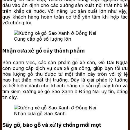
đầu vào ổn định cho các xưởng sản xuất nội thất nhỏ lẻ
trên khắp cả nước. Với năng lực sản xuất lớn như vậy,
quý khách hàng hoàn toàn có thể yên tâm khi hợp tác
với chúng tôi.
Cung cấp gỗ số lượng lớn
Nhận cưa xẻ gỗ cây thành phẩm
Bên cạnh việc, các sản phẩm gỗ xẻ sẵn, Gỗ Dái Ngựa
còn cung cấp dịch vụ cưa xẻ gia công, giúp bạn tối ưu
hóa lượng gỗ thu được từ một thân cây tròn với tỷ lệ
hao hụt thấp nhất thị trường. Đây là giải pháp lý tưởng
và tiết kiệm dành cho khách hàng có sẵn gỗ cây tròn và
tìm kiếm xưởng xẻ gỗ Sao Xanh ở Đồng Nai uy tín, đáng
tin cậy.
Nhận cưa gỗ Sao Xanh
Sấy gỗ, bào gỗ và xử lý chống mối mọt