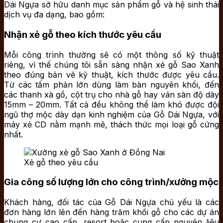
Dái Ngựa sở hữu danh mục sản phẩm gỗ và hệ sinh thái
dịch vụ đa dạng, bao gồm:
Nhận xẻ gỗ theo kích thước yêu cầu
Mỗi công trình thường sẽ có một thông số kỹ thuật
riêng, vì thế chúng tôi sẵn sàng nhận xẻ gỗ Sao Xanh
theo đúng bản vẽ kỹ thuật, kích thước được yêu cầu.
Từ các tấm phản lớn dùng làm bàn nguyên khối, đến
các thanh xà gồ, cột trụ cho nhà gỗ hay ván sàn độ dày
15mm – 20mm. Tất cả đều không thể làm khó được đội
ngũ thợ mộc dày dạn kinh nghiệm của Gỗ Dái Ngựa, với
máy xẻ CD nằm mạnh mẽ, thách thức mọi loại gỗ cứng
nhất.
Xẻ gỗ theo yêu cầu
Gia công số lượng lớn cho công trình/xưởng mộc
Khách hàng, đối tác của Gỗ Dái Ngựa chủ yếu là các
đơn hàng lớn lên đến hàng trăm khối gỗ cho các dự án
chung cư cao cấp, resort hoặc cung cấp nguyên liệu