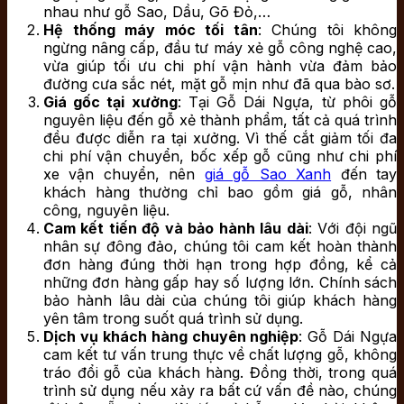
nhau như gỗ Sao, Dầu, Gõ Đỏ,…
Hệ thống máy móc tối tân
: Chúng tôi không
ngừng nâng cấp, đầu tư máy xẻ gỗ công nghệ cao,
vừa giúp tối ưu chi phí vận hành vừa đảm bảo
đường cưa sắc nét, mặt gỗ mịn như đã qua bào sơ.
Giá gốc tại xưởng
: Tại Gỗ Dái Ngựa, từ phôi gỗ
nguyên liệu đến gỗ xẻ thành phẩm, tất cả quá trình
đều được diễn ra tại xưởng. Vì thế cắt giảm tối đa
chi phí vận chuyển, bốc xếp gỗ cũng như chi phí
xe vận chuyển, nên
giá gỗ Sao Xanh
đến tay
khách hàng thường chỉ bao gồm giá gỗ, nhân
công, nguyên liệu.
Cam kết tiến độ và bảo hành lâu dài
: Với đội ngũ
nhân sự đông đảo, chúng tôi cam kết hoàn thành
đơn hàng đúng thời hạn trong hợp đồng, kể cả
những đơn hàng gấp hay số lượng lớn. Chính sách
bảo hành lâu dài của chúng tôi giúp khách hàng
yên tâm trong suốt quá trình sử dụng.
Dịch vụ khách hàng chuyên nghiệp
: Gỗ Dái Ngựa
cam kết tư vấn trung thực về chất lượng gỗ, không
tráo đổi gỗ của khách hàng. Đồng thời, trong quá
trình sử dụng nếu xảy ra bất cứ vấn đề nào, chúng