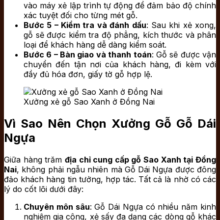
vào máy xẻ lập trình tự động để đảm bảo độ chính
xác tuyệt đối cho từng mét gỗ.
Bước 5 – Kiểm tra và đánh dấu
: Sau khi xẻ xong,
gỗ sẽ được kiểm tra độ phẳng, kích thước và phân
loại để khách hàng dễ dàng kiểm soát.
Bước 6 – Bàn giao và thanh toán
: Gỗ sẽ được vận
chuyển đến tận nơi của khách hàng, đi kèm với
đầy đủ hóa đơn, giấy tờ gỗ hợp lệ.
Xưởng xẻ gỗ Sao Xanh ở Đồng Nai
Vì Sao Nên Chọn Xưởng Gỗ Gỗ Dái
Ngựa
Giữa hàng trăm
địa chỉ cung cấp gỗ Sao Xanh tại Đồng
Nai
, không phải ngẫu nhiên mà Gỗ Dái Ngựa được đông
đảo khách hàng tin tưởng, hợp tác. Tất cả là nhờ có các
lý do cốt lõi dưới đây:
Chuyên môn sâu
: Gỗ Dái Ngựa có nhiều năm kinh
nghiệm gia công, xẻ sấy đa dạng các dòng gỗ khác