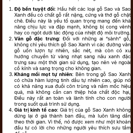
Độ bền tuyệt
đối
: Hầu hết các loại gỗ Sao và Sao
Xanh đều có chất gỗ rất nặng, cứng và thớ gỗ chặt
chẽ. Điều này là yếu tố quan trọng mang đến khả
năng chịu lực va đập mạnh, không bị cong vênh
hay co ngót dưới tác động của nhiệt độ môi trường.
Vân gỗ đặc trưng
: Đối với những ai “sành” gỗ,
không chỉ yêu thích gỗ Sao Xanh vì các đường vân
gỗ uốn lượn tự nhiên, sắc nét, mà còn có xu
hướng chuyển từ vàng nhạt sang nâu xanh đặc
trưng sau một thời gian sử dụng, tạo nên vẻ ngoài
cổ kính và sang trọng cho không gian.
Kháng mối mọt tự nhiên
: Bên trong gỗ Sao Xanh
có chứa hàm lượng tinh dầu tự nhiên cao, giúp nó
có khả năng xua đuổi côn trùng và nấm mốc hiệu
quả, mà không cần can thiệp hóa chất độc hại,
Điều này rất an toàn và lành tính cho con người
trong suốt quá trình sử dụng.
Giá trị kinh tế cao
: Giá trị của gỗ Sao Xanh không
dừng lại ở giá thành ban đầu, mà luôn tăng dần
theo thời gian. Vì thế, nó được xem như một khoản
đầu tư có lời cho những người yêu thích sưu tầm