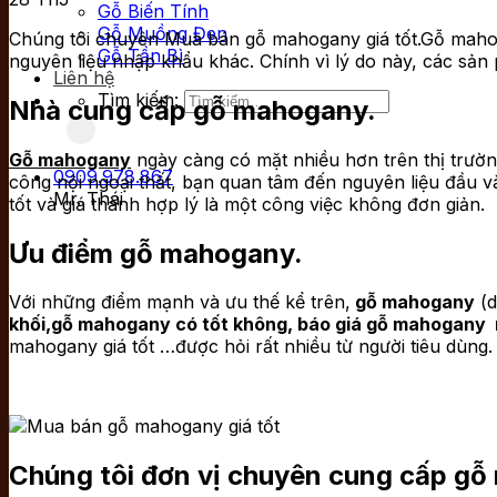
Gỗ Biến Tính
Gỗ Muồng Đen
Chúng tôi chuyên Mua bán gỗ mahogany giá tốt.Gỗ mahoga
Gỗ Tần Bì
nguyên liệu nhập khẩu khác. Chính vì lý do này, các sả
Liên hệ
Tìm kiếm:
Nhà cung cấp gỗ mahogany.
Gỗ mahogany
ngày càng có mặt nhiều hơn trên thị trườn
0909.978.867
công nội ngoại thất, bạn quan tâm đến nguyên liệu đầu 
Mr. Thái
tốt và giá thành hợp lý là một công việc không đơn giản.
Ưu điểm gỗ mahogany.
Với những điểm mạnh và ưu thế kể trên,
gỗ mahogany
(d
khối,gỗ mahogany có tốt không, báo giá gỗ mahogany 
mahogany giá tốt …được hỏi rất nhiều từ người tiêu dùng.
Chúng tôi đơn vị chuyên cung cấp gỗ