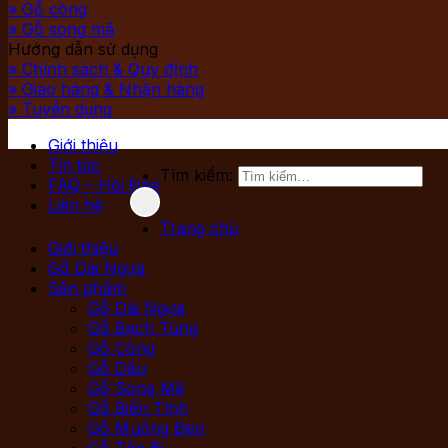
» Gỗ còng
» Gỗ song mã
Hướng dẫn sử dụng
» Chính sách & Quy định
» Giao hàng & Nhận hàng
» Tuyển dụng
Giới thiệu
Tin tức
Tìm kiếm:
FAQ – Hỏi Đáp
Liên hệ
Trang chủ
Giới thiệu
Gỗ Dái Ngựa
Sản phẩm
Gỗ Dái Ngựa
Gỗ Bạch Tùng
Gỗ Còng
Gỗ Dầu
Gỗ Song Mã
Gỗ Biến Tính
Gỗ Muồng Đen