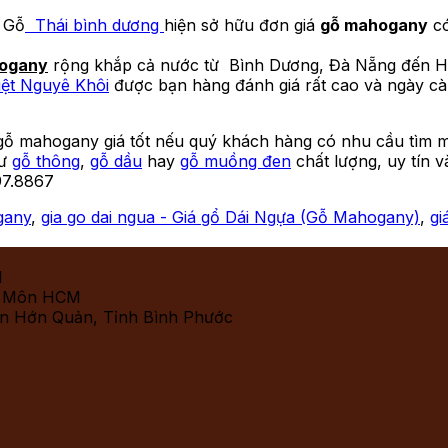
, Gỗ
Thái bình dương
hiện sở hữu đơn giá
gỗ mahogany
có
ogany
rộng khắp cả nước từ Bình Dương, Đà Nẵng đến H
iệt Nguyê Khôi
được bạn hàng đánh giá rất cao và ngày cà
gỗ mahogany giá tốt nếu quý khách hàng có nhu cầu tìm
hư
gỗ thông
,
gỗ dầu
hay
gỗ muồng đen
chất lượng, uy tín v
997.8867
gany
,
gia go dai ngua - Giá gổ Dái Ngựa (Gỗ Mahogany)
,
gi
M
c Môn HCM
ện Hớn Quản, Tỉnh Bình Phước