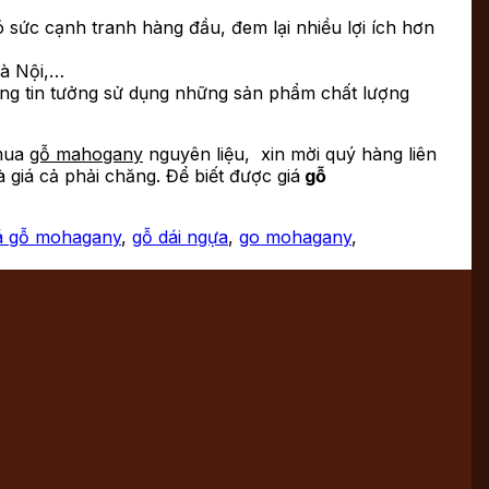
 sức cạnh tranh hàng đầu, đem lại nhiều lợi ích hơn
à Nội,…
ng tin tưởng sử dụng những sản phẩm chất lượng
 mua
gỗ mahogany
nguyên liệu, xin mời quý hàng liên
à giá cả phải chăng. Để biết được giá
gỗ
á gỗ mohagany
,
gỗ dái ngựa
,
go mohagany
,