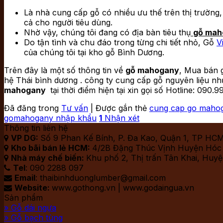
Là nhà cung cấp gỗ có nhiều ưu thế trên thị trường
cả cho người tiêu dùng.
Nhờ vậy, chúng tôi đang có địa bàn tiêu thụ
gỗ mah
Do tận tình và chu đáo trong từng chi tiết nhỏ, Gỗ
V
của chúng tôi tại kho gỗ Bình Dương.
Trên đây là một số thông tin về
gỗ mahogany
, Mua bán 
hệ Thái bình dương . công ty cung cấp gỗ nguyên liệu n
mahogany
tại thời điểm hiện tại xin gọi số Hotline: 090.
Đã đăng trong
Tư vấn
|
Được gắn thẻ
cung cap go maho
gomahogany nhập khẩu
1
Nhận xét
Thông tin liên hệ
VP DG:
Số 9 Phan Kế Bính, P. Đa Kao, Quận 1, TP HC

Kho bãi bán lẻ HCM:
4/2B Đặng Thúc Vịnh Huyện Hó

Nhà máy chế biến:
Khu phố 2, Thị trấn Tân Khai, Huy

Tel
: 090 2288 097

Email
: thaibinhduonglumber@gmail.com

Website:
www.gothong.vn | www.godaingua.vn

Sản phẩm
» Gỗ dái ngựa
» Gỗ bạch tùng