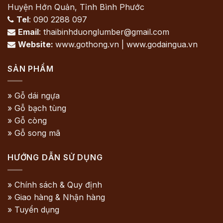
Huyện Hớn Quản, Tỉnh Bình Phước
Tel
: 090 2288 097

Email
: thaibinhduonglumber@gmail.com

Website:
www.gothong.vn | www.godaingua.vn

SẢN PHẨM
» Gỗ dái ngựa
» Gỗ bạch tùng
» Gỗ còng
» Gỗ song mã
HƯỚNG DẪN SỬ DỤNG
» Chính sách & Quy định
» Giao hàng & Nhận hàng
» Tuyển dụng