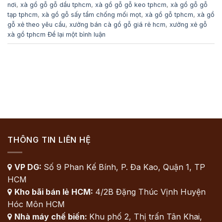
nơi
,
xà gồ gỗ gỗ dầu tphcm
,
xà gồ gỗ gỗ keo tphcm
,
xà gồ gỗ gỗ
tạp tphcm
,
xà gồ gỗ sấy tẩm chống mối mọt
,
xà gồ gỗ tphcm
,
xà gồ
gỗ xẻ theo yêu cầu
,
xưởng bán cà gồ gỗ giá rẻ hcm
,
xưởng xẻ gỗ
xà gồ tphcm
Để lại một bình luận
THÔNG TIN LIÊN HỆ
VP DG:
Số 9 Phan Kế Bính, P. Đa Kao, Quận 1, TP

HCM
Kho bãi bán lẻ HCM:
4/2B Đặng Thúc Vịnh Huyện

Hóc Môn HCM
Nhà máy chế biến:
Khu phố 2, Thị trấn Tân Khai,
