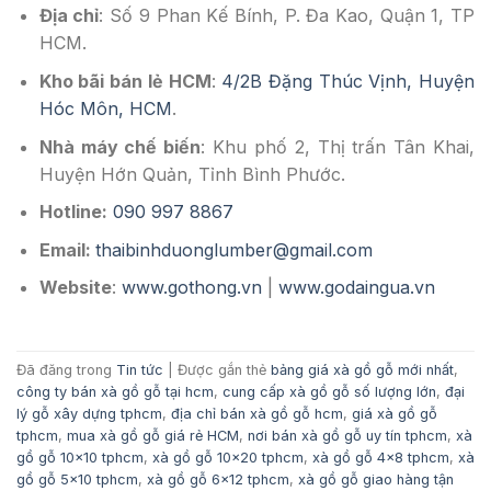
Địa chỉ
: Số 9 Phan Kế Bính, P. Đa Kao, Quận 1, TP
HCM.
Kho bãi bán lẻ HCM
:
4/2B Đặng Thúc Vịnh, Huyện
Hóc Môn, HCM
.
Nhà máy chế biến
: Khu phố 2, Thị trấn Tân Khai,
Huyện Hớn Quản, Tỉnh Bình Phước.
Hotline:
090 997 8867
Email:
thaibinhduonglumber@gmail.com
Website
:
www.gothong.vn
|
www.godaingua.vn
Đã đăng trong
Tin tức
|
Được gắn thẻ
bảng giá xà gồ gỗ mới nhất
,
công ty bán xà gồ gỗ tại hcm
,
cung cấp xà gồ gỗ số lượng lớn
,
đại
lý gỗ xây dựng tphcm
,
địa chỉ bán xà gồ gỗ hcm
,
giá xà gồ gỗ
tphcm
,
mua xà gồ gỗ giá rẻ HCM
,
nơi bán xà gồ gỗ uy tín tphcm
,
xà
gồ gỗ 10x10 tphcm
,
xà gồ gỗ 10x20 tphcm
,
xà gồ gỗ 4x8 tphcm
,
xà
gồ gỗ 5x10 tphcm
,
xà gồ gỗ 6x12 tphcm
,
xà gồ gỗ giao hàng tận