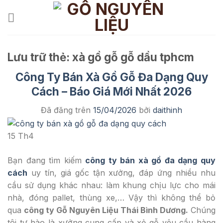
Chuyển
đến
nội
dung
Lưu trữ thẻ:
xà gồ gỗ gỗ dầu tphcm
Công Ty Bán Xà Gồ Gỗ Đa Dạng Quy
Cách – Báo Giá Mới Nhất 2026
Đã đăng trên
15/04/2026
bởi
daithinh
15
Th4
Bạn đang tìm kiếm
công ty bán xà gồ đa dạng quy
cách
uy tín, giá gốc tận xưởng, đáp ứng nhiều nhu
cầu sử dụng khác nhau: làm khung chịu lực cho mái
nhà, đóng pallet, thùng xe,… Vậy thì không thể bỏ
qua
công ty Gỗ Nguyên Liệu Thái Bình Dương.
Chúng
tôi tự hào là xưởng cung cấp và xẻ gỗ yêu cầu hàng