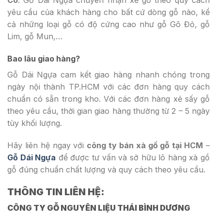
Có
. Gỗ Dái Ngựa chuyên nhận xẻ gỗ theo quy cách
yêu cầu của khách hàng cho bất cứ dòng gỗ nào, kể
cả những loại gỗ có độ cứng cao như gỗ Gõ Đỏ, gỗ
Lim, gỗ Mun,…
Bao lâu giao hàng?
Gỗ Dái Ngựa cam kết giao hàng nhanh chóng trong
ngày nội thành TP.HCM với các đơn hàng quy cách
chuẩn có sẵn trong kho. Với các đơn hàng xẻ sấy gỗ
theo yêu cầu, thời gian giao hàng thường từ 2 – 5 ngày
tùy khối lượng.
Hãy liên hệ ngay với
công ty bán xà gồ gỗ tại HCM
–
Gỗ Dái Ngựa
để được tư vấn và sở hữu lô hàng xà gồ
gỗ đúng chuẩn chất lượng và quy cách theo yêu cầu.
THÔNG TIN LIÊN HỆ:
CÔNG TY GỖ NGUYÊN LIỆU THÁI BÌNH DƯƠNG