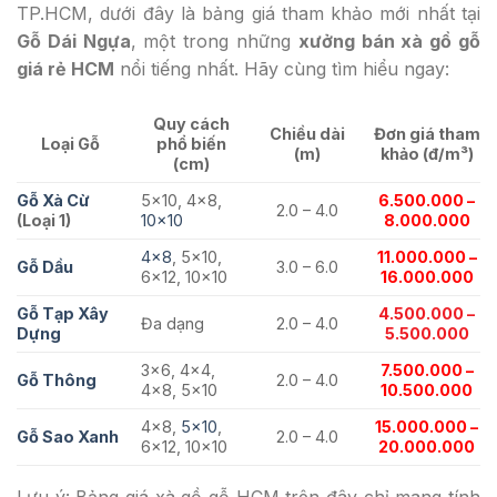
TP.HCM, dưới đây là bảng giá tham khảo mới nhất tại
Gỗ Dái Ngựa
, một trong những
xưởng bán xà gồ gỗ
giá rẻ HCM
nổi tiếng nhất. Hãy cùng tìm hiểu ngay:
Quy cách
Chiều dài
Đơn giá tham
Loại Gỗ
phổ biến
(m)
khảo (đ/m³)
(cm)
Gỗ Xà Cừ
5×10, 4×8,
6.500.000 –
2.0 – 4.0
(Loại 1)
10×10
8.000.000
4×8
, 5×10,
11.000.000 –
Gỗ Dầu
3.0 – 6.0
6×12, 10×10
16.000.000
Gỗ Tạp Xây
4.500.000 –
Đa dạng
2.0 – 4.0
Dựng
5.500.000
3×6, 4×4,
7.500.000 –
Gỗ Thông
2.0 – 4.0
4×8, 5×10
10.500.000
4×8,
5×10
,
15.000.000 –
Gỗ Sao Xanh
2.0 – 4.0
6×12, 10×10
20.000.000
Lưu ý: Bảng giá xà gồ gỗ HCM trên đây chỉ mang tính