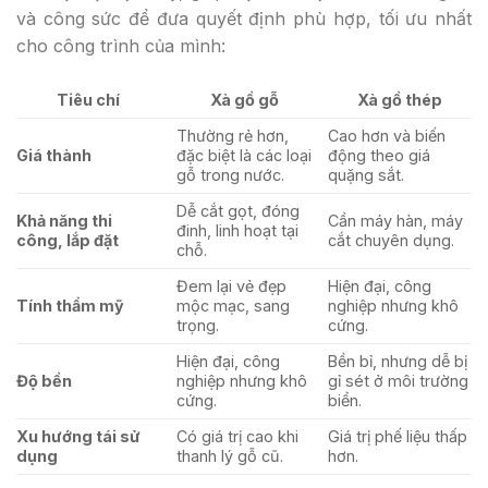
và công sức để đưa quyết định phù hợp, tối ưu nhất
cho công trình của mình:
Tiêu chí
Xà gồ gỗ
Xà gồ thép
Thường rẻ hơn,
Cao hơn và biến
Giá thành
đặc biệt là các loại
động theo giá
gỗ trong nước.
quặng sắt.
Dễ cắt gọt, đóng
Khả năng thi
Cần máy hàn, máy
đinh, linh hoạt tại
công, lắp đặt
cắt chuyên dụng.
chỗ.
Đem lại vẻ đẹp
Hiện đại, công
Tính thẩm mỹ
mộc mạc, sang
nghiệp nhưng khô
trọng.
cứng.
Hiện đại, công
Bền bỉ, nhưng dễ bị
Độ bền
nghiệp nhưng khô
gỉ sét ở môi trường
cứng.
biển.
Xu hướng tái sử
Có giá trị cao khi
Giá trị phế liệu thấp
dụng
thanh lý gỗ cũ.
hơn.