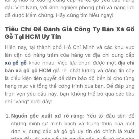
đầu Việt Nam, với kinh nghiệm phong phú và năng lực
đã được kiểm chứng. Hãy cùng tìm hiểu ngay!
Tiêu Chí Để Đánh Giá Công Ty Bán Xà Gồ
Gỗ Tại HCM Uy Tín
Hiện nay, tại thành phố Hồ Chí Minh và các khu vực
lân cận có hàng trăm cửa hàng và địa chỉ cung cấp
xà gồ gỗ
khác nhau. Việc lựa chọn được một
địa chỉ
bán xà gồ gỗ HCM
giá rẻ, chất lượng và đáng tin cậy
là điều kiện tiên quyết để đảm bảo độ bền bỉ cho từng
hạng mục và tổng thể công trình của bạn. Để đáp ứng
trọn vẹn yêu cầu này, bạn không thể bỏ qua các tiêu
chí “vàng” dưới đây:
Nguồn gốc xuất xứ rõ ràng:
Yếu tố đầu tiên để
chứng minh sự minh bạch và trung thực của một
đơn vị cung cấp xà gồ gỗ uy tín đó chính là xuất
trình đầy đủ các giấy tờ nguồn gốc xuất xứ của sản