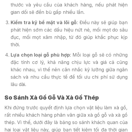
thước và yêu cầu của khách hàng, nếu phát hiện
gian dối sẽ đền bù gấp nhiều lần.
Kiểm tra kỹ bề mặt và lõi gỗ
: Điều này sẽ giúp bạn
phát hiện sớm các dấu hiệu nứt nẻ, mối mọt do sâu
đục, mối mọt xâm nhập, từ đó giúp khắc phục kịp
thời.
Lựa chọn loại gỗ phù hợp
: Mỗi loại gỗ sẽ có những
đặc tính cơ lý, khả năng chịu lực và giá cả cũng
khác nhau, vì thế nên cân nhắc kỹ lưỡng giữa ngân
sách và nhu cầu thực tế để tối ưu chi phí sử dụng
lâu dài.
So Sánh Xà Gồ Gỗ Và Xà Gồ Thép
Khi đứng trước quyết định lựa chọn vật liệu làm xà gồ,
rất nhiều khách hàng phân vân giữa xà gồ gỗ và xà gồ
thép. Vì thế, dưới đây là bảng so sánh khách quan của
hai loại vật liệu này, giúp bạn tiết kiệm tối đa thời gian