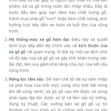
phẩm, kể cả gỗ trong nước lẫn nhập khẩu. Đây là
bước đầu tiên giúp bạn đảm bảo chất lượng gỗ,
tránh mua phải gỗ “non” hoặc kém chất lượng, ảnh
hưởng trực tiếp đến an toàn và tuổi thọ của công
trình.
Hệ thống máy xẻ gỗ hiện đại
: Điều này sẽ quyết
định trực tiếp đến độ chính xác về
kích thước của
xà gồ gỗ
rất quan trọng. Vì bất kỳ một sai lệch nhỏ
về độ dày của xà gồ gỗ sẽ gây khó khăn trong việc
lắp đặt, làm suy giảm khả năng chịu lực của kết cấu
công trình.
Năng lực tẩm sấy
: Để hạn chế tối đa sự xâm nhập
và phá hoại của mối mọt, cũng như thời tiết nóng
ẩm dễ cong vênh, xà gồ gỗ sau khi được xẻ xong
phải ngay lập tức được xử lý và tẩm sấy kỹ lưỡng,
đúng kỹ thuật. Các xưởng bán xà gồ gỗ uy tín
thường có quy trình xử lý chống mối mọt và sấy