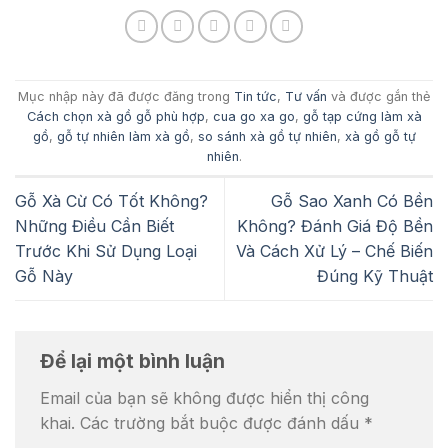
Mục nhập này đã được đăng trong
Tin tức
,
Tư vấn
và được gắn thẻ
Cách chọn xà gồ gỗ phù hợp
,
cua go xa go
,
gỗ tạp cứng làm xà
gồ
,
gỗ tự nhiên làm xà gồ
,
so sánh xà gồ tự nhiên
,
xà gồ gỗ tự
nhiên
.
Gỗ Xà Cừ Có Tốt Không?
Gỗ Sao Xanh Có Bền
Những Điều Cần Biết
Không? Đánh Giá Độ Bền
Trước Khi Sử Dụng Loại
Và Cách Xử Lý – Chế Biến
Gỗ Này
Đúng Kỹ Thuật
Để lại một bình luận
Email của bạn sẽ không được hiển thị công
khai.
Các trường bắt buộc được đánh dấu
*