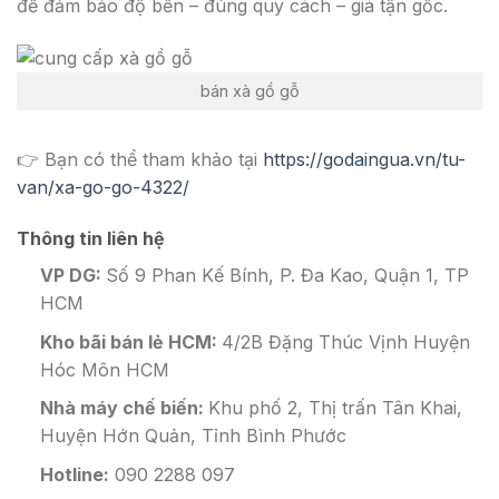
để đảm bảo độ bền – đúng quy cách – giá tận gốc.
bán xà gồ gỗ
👉 Bạn có thể tham khảo tại
https://godaingua.vn/tu-
van/xa-go-go-4322/
Thông tin liên hệ
VP DG:
Số 9 Phan Kế Bính, P. Đa Kao, Quận 1, TP
HCM
Kho bãi bán lẻ HCM:
4/2B Đặng Thúc Vịnh Huyện
Hóc Môn HCM
Nhà máy chế biến:
Khu phố 2, Thị trấn Tân Khai,
Huyện Hớn Quản, Tỉnh Bình Phước
Hotline:
090 2288 097