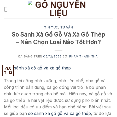
Chuyển
đến
nội
dung
TIN TỨC
,
TƯ VẤN
So Sánh Xà Gồ Gỗ Và Xà Gồ Thép
– Nên Chọn Loại Nào Tốt Hơn?
ĐÃ ĐĂNG TRÊN
08/12/2025
BỞI
PHẠM THANH THÁI
08
Th12
Trong thi công nhà xưởng, nhà tiền chế, nhà gỗ và
công trình dân dụng, xà gồ đóng vai trò là bộ phận
chịu lực quan trọng cho hệ mái. Hiện nay, xà gồ gỗ và
xà gồ thép là hai vật liệu được sử dụng phổ biến nhất.
Mỗi loại đều có ưu điểm và hạn chế riêng. Bài viết sau
sẽ giúp bạn
so sánh xà gồ gỗ và xà gồ thép
, từ đó lựa