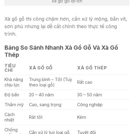
xà gồ gỗ lợi ích
Xà gồ gỗ thi công chậm hơn, cần xử lý mộng, bắn vít,
sơn phủ nhưng lại dễ cắt chỉnh theo thực tế công
trình.
Bảng So Sánh Nhanh Xà Gồ Gỗ Và Xà Gồ
Thép
TIÊU
XÀ GỒ GỖ
XÀ GỒ THÉP
CHÍ
Khả năng
Trung bình – Tốt (Tuỳ
Rất cao
chịu lực
theo loại gỗ)
Độ bền
20 – 40 năm
30 – 50 năm
Thẩm mỹ
Cao, sang trọng
Công nghiệp
Cách
Rất tốt
Kém
nhiệt
Chống
Cần xử lý tuỳ loại gỗ
Tuyệt đối