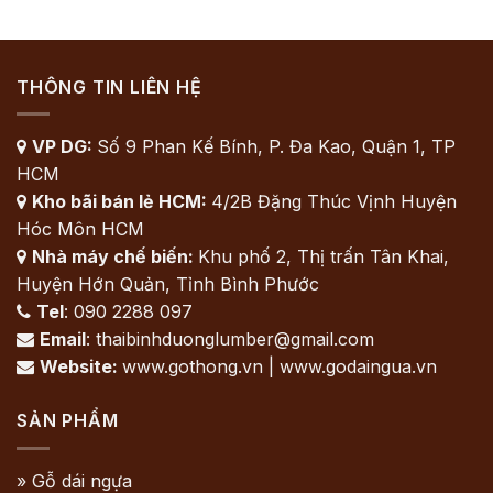
THÔNG TIN LIÊN HỆ
VP DG:
Số 9 Phan Kế Bính, P. Đa Kao, Quận 1, TP

HCM
Kho bãi bán lẻ HCM:
4/2B Đặng Thúc Vịnh Huyện

Hóc Môn HCM
Nhà máy chế biến:
Khu phố 2, Thị trấn Tân Khai,

Huyện Hớn Quản, Tỉnh Bình Phước
Tel
: 090 2288 097

Email
: thaibinhduonglumber@gmail.com

Website:
www.gothong.vn | www.godaingua.vn

SẢN PHẨM
» Gỗ dái ngựa