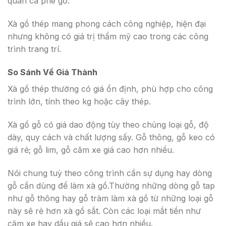
quán cà phê gỗ.
Xà gồ thép mang phong cách công nghiệp, hiện đại
nhưng không có giá trị thẩm mỹ cao trong các công
trình trang trí.
So Sánh Về Giá Thành
Xà gồ thép thường có giá ổn định, phù hợp cho công
trình lớn, tính theo kg hoặc cây thép.
Xà gồ gỗ có giá dao động tùy theo chủng loại gỗ, độ
dày, quy cách và chất lượng sấy. Gỗ thông, gỗ keo có
giá rẻ; gỗ lim, gỗ căm xe giá cao hơn nhiều.
Nói chung tuỳ theo công trình cần sự dụng hay dòng
gỗ cần dùng để làm xà gồ.Thường những dòng gỗ tap
như gỗ thông hay gỗ tràm làm xà gồ từ những loại gỗ
này sẽ rẻ hơn xà gồ sắt. Còn các loại mắt tiền như
căm xe hay dầu giá sẽ cao hơn nhiều.