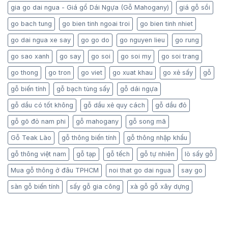
gia go dai ngua - Giá gổ Dái Ngựa (Gỗ Mahogany)
giá gỗ sồi
go bach tung
go bien tinh ngoai troi
go bien tinh nhiet
go dai ngua xe say
go go do
go nguyen lieu
go rung
go sao xanh
go say
go soi
go soi my
go soi trang
go thong
go tron
go viet
go xuat khau
go xẻ sấy
gỗ
gỗ biến tính
gỗ bạch tùng sấy
gỗ dái ngựa
gỗ dầu có tốt không
gỗ dầu xẻ quy cách
gỗ dầu đỏ
gỗ gõ đỏ nam phi
gỗ mahogany
gỗ song mã
Gỗ Teak Lào
gỗ thông biến tính
gỗ thông nhập khẩu
gỗ thông việt nam
gỗ tạp
gỗ tếch
gỗ tự nhiên
lò sấy gỗ
Mua gỗ thông ở đâu TPHCM
noi that go dai ngua
say go
sàn gỗ biến tính
sấy gỗ gia công
xà gỗ gỗ xây dựng