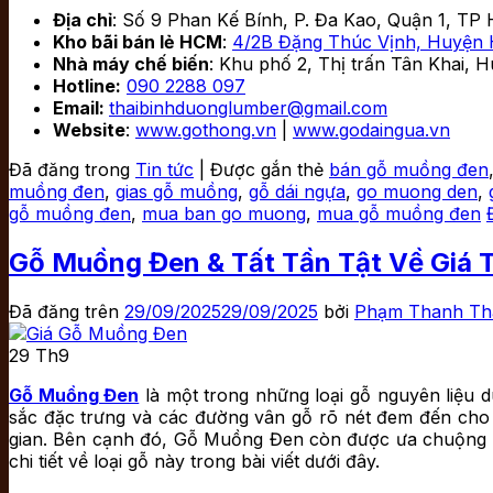
Địa chỉ
: Số 9 Phan Kế Bính, P. Đa Kao, Quận 1, TP
Kho bãi bán lẻ HCM
:
4/2B Đặng Thúc Vịnh, Huyện
Nhà máy chế biến
: Khu phố 2, Thị trấn Tân Khai,
Hotline:
090 2288 097
Email:
thaibinhduonglumber@gmail.com
Website
:
www.gothong.vn
|
www.godaingua.vn
Đã đăng trong
Tin tức
|
Được gắn thẻ
bán gỗ muồng đen
muồng đen
,
gias gỗ muồng
,
gỗ dái ngựa
,
go muong den
,
gỗ muồng đen
,
mua ban go muong
,
mua gỗ muồng đen
Gỗ Muồng Đen & Tất Tần Tật Về Giá T
Đã đăng trên
29/09/2025
29/09/2025
bởi
Phạm Thanh Th
29
Th9
Gỗ Muồng Đen
là một trong những loại gỗ nguyên liệu d
sắc đặc trưng và các đường vân gỗ rõ nét đem đến cho c
gian. Bên cạnh đó, Gỗ Muồng Đen còn được ưa chuộng rộn
chi tiết về loại gỗ này trong bài viết dưới đây.