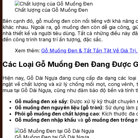
Chất lượng của Gỗ Muồng Đen
Bên cạnh đó, gỗ muồng đen còn nổi tiếng với khả năng ch
khác nhau. Ngoài ra, gỗ muồng đen còn dễ gia công, giữ
nhà thiết kế và người tiêu dùng. Tất cả những điều này đ
đến công trình trang trí ấn tượng, đặc sắc.
Xem thêm:
Gỗ Muồng Đen & Tất Tần Tật Về Giá Trị,
Các Loại Gỗ Muồng Đen Đang Được G
Hiện nay, Gỗ Dái Ngựa đang cung cấp đa dạng các loại
ngặt về chất lượng và xử lý chống mối mọt, cong vênh,
mua tại Gỗ Dái Ngựa, cũng như đảm bảo độ bền và tính t
Gỗ muồng đen xẻ sấy
: Được xử lý kỹ thuật chuyên 
Gỗ muồng đen nguyên liệu (gỗ tròn)
: Sử dụng làm 
Phôi gỗ muồng đen chất lượng cao
: Kích thước đa
Gỗ muồng đen nhập khẩu
và
gỗ muồng đen trồng 
Gỗ Muồng Đen tại Gỗ Dái Ngựa