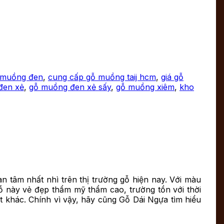
 muồng đen
,
cung cấp gỗ muồng taij hcm
,
giá gỗ
đen xẻ
,
gỗ muồng đen xẻ sấy
,
gỗ muồng xiêm
,
kho
n tâm nhất nhì trên thị trường gỗ hiện nay. Với màu
gỗ này vẻ đẹp thẩm mỹ thẩm cao, trường tồn với thời
 khác. Chính vì vậy, hãy cũng Gỗ Dái Ngựa tìm hiểu