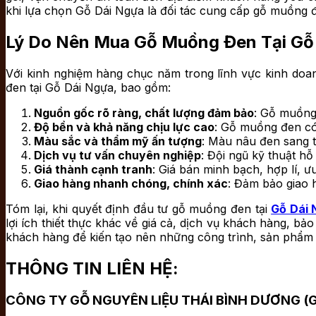
khi lựa chọn Gỗ Dái Ngựa là đối tác cung cấp gỗ muồng đe
Lý Do Nên Mua Gỗ Muồng Đen Tại Gỗ
Với kinh nghiệm hàng chục năm trong lĩnh vực kinh doa
đen tại Gỗ Dái Ngựa, bao gồm:
Nguồn gốc rõ ràng, chất lượng đảm bảo
: Gỗ muồng 
Độ bền và khả năng chịu lực cao
: Gỗ muồng đen có 
Màu sắc và thẩm mỹ ấn tượng
: Màu nâu đen sang t
Dịch vụ tư vấn chuyên nghiệp
: Đội ngũ kỹ thuật h
Giá thành cạnh tranh
: Giá bán minh bạch, hợp lí, 
Giao hàng nhanh chóng, chính xác
: Đảm bảo giao 
Tóm lại, khi quyết định đầu tư gỗ muồng đen tại
Gỗ Dái 
lợi ích thiết thực khác về giá cả, dịch vụ khách hàng, b
khách hàng để kiến tạo nên những công trình, sản phẩm
THÔNG TIN LIÊN HỆ:
CÔNG TY GỖ NGUYÊN LIỆU THÁI BÌNH DƯƠNG (G