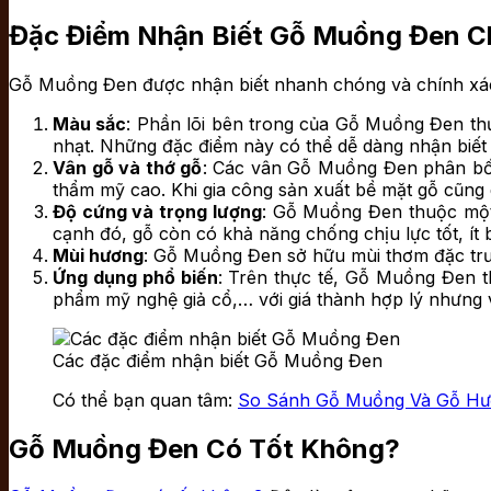
Đặc Điểm Nhận Biết Gỗ Muồng Đen C
Gỗ Muồng Đen được nhận biết nhanh chóng và chính xác
Màu sắc
: Phần lõi bên trong của Gỗ Muồng Đen th
nhạt. Những đặc điểm này có thể dễ dàng nhận biết 
Vân gỗ và thớ gỗ
: Các vân Gỗ Muồng Đen phân bố t
thẩm mỹ cao. Khi gia công sản xuất bề mặt gỗ cũng
Độ cứng và trọng lượng
: Gỗ Muồng Đen thuộc một t
cạnh đó, gỗ còn có khả năng chống chịu lực tốt, ít 
Mùi hương
: Gỗ Muồng Đen sở hữu mùi thơm đặc trưng
Ứng dụng phổ biến
: Trên thực tế, Gỗ Muồng Đen t
phẩm mỹ nghệ giả cổ,… với giá thành hợp lý nhưng
Các đặc điểm nhận biết Gỗ Muồng Đen
Có thể bạn quan tâm:
So Sánh Gỗ Muồng Và Gỗ Hươ
Gỗ Muồng Đen Có Tốt Không?