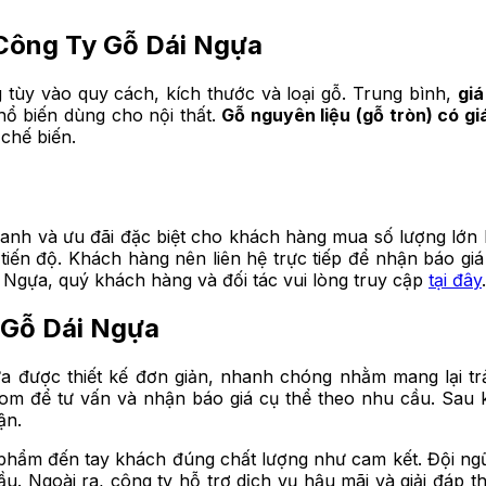
Công Ty Gỗ Dái Ngựa
tùy vào quy cách, kích thước và loại gỗ. Trung bình,
giá
hổ biến dùng cho nội thất.
Gỗ nguyên liệu (gỗ tròn) có gi
chế biến.
anh và ưu đãi đặc biệt cho khách hàng mua số lượng lớn h
 tiến độ. Khách hàng nên liên hệ trực tiếp để nhận báo gi
i Ngựa, quý khách hàng và đối tác vui lòng truy cập
tại đây
.
 Gỗ Dái Ngựa
ựa được thiết kế đơn giản, nhanh chóng nhằm mang lại tr
room để tư vấn và nhận báo giá cụ thể theo nhu cầu. Sau 
ận.
phẩm đến tay khách đúng chất lượng như cam kết. Đội ng
u. Ngoài ra, công ty hỗ trợ dịch vụ hậu mãi và giải đáp 