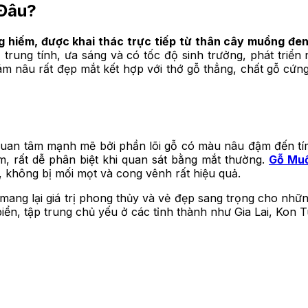
Đâu?
g hiếm, được khai thác trực tiếp từ thân cây muồng đen
gỗ trung tính, ưa sáng và có tốc độ sinh trưởng, phát tr
ám nâu rất đẹp mắt kết hợp với thớ gỗ thẳng, chất gỗ cứn
quan tâm mạnh mẽ bởi phần lõi gỗ có màu nâu đậm đến tí
, rất dễ phân biệt khi quan sát bằng mắt thường.
Gỗ Mu
t, không bị mối mọt và cong vênh rất hiệu quả.
mang lại giá trị phong thủy và vẻ đẹp sang trọng cho nh
iển, tập trung chủ yếu ở các tỉnh thành như Gia Lai, Kon