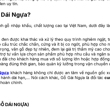
n uy tín.​
 Dái Ngựa?
nh gỗ nhập khẩu, chất lượng cao tại Việt Nam, dưới đây 
đen được khai thác và xử lý theo quy trình nghiêm ngặt, 
cấu trúc chắc chắn, cứng và ít bị co ngót, phù hợp cho n
rọng, vân gỗ đẹp tự nhiên, đem lại giá trị thẩm mỹ cao ch
ỗ trợ tư vấn lựa chọn sản phẩm phù hợp nhu cầu và ngân 
ưu đãi cho khách hàng mua với số lượng lớn hoặc hợp đồng 
hàng đúng thời gian, bảo quản kỹ lưỡng trong vận chuyển 
Ngựa
khách hàng không chỉ được an tâm về nguồn gốc xuấ
ảo hành dài hạn,… Nói cách khác, Gỗ Gái Ngựa là đối tác
cu
 hoàn chỉnh.
Ỗ DÁI NGỰA)