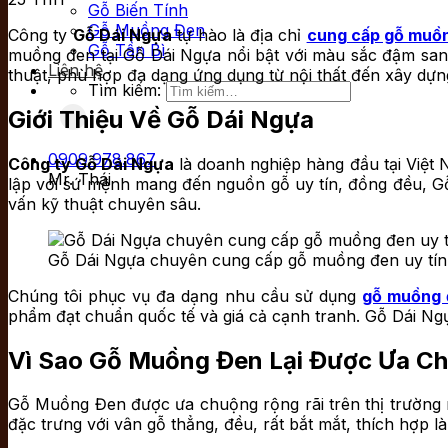
Gỗ Biến Tính
Gỗ Muồng Đen
Công ty
Gỗ Dái Ngựa
tự hào là địa chỉ
cung cấp gỗ muồ
Gỗ Tần Bì
muồng đen tại Gỗ Dái Ngựa nổi bật với màu sắc đậm san
Liên hệ
thuật, phù hợp đa dạng ứng dụng từ nội thất đến xây dựng
Tìm kiếm:
Giới Thiệu Về Gỗ Dái Ngựa
0909.978.867
Công ty Gỗ Dái Ngựa
là doanh nghiệp hàng đầu tại Việt
Mr. Thái
lập với sứ mệnh mang đến nguồn gỗ uy tín, đồng đều, Gỗ 
vấn kỹ thuật chuyên sâu.
Gỗ Dái Ngựa chuyên cung cấp gỗ muồng đen uy tín,
Chúng tôi phục vụ đa dạng nhu cầu sử dụng
gỗ muồng 
phẩm đạt chuẩn quốc tế và giá cả cạnh tranh. Gỗ Dái Ng
Vì Sao Gỗ Muồng Đen Lại Được Ưa C
Gỗ Muồng Đen được ưa chuộng rộng rãi trên thị trường n
đặc trưng với vân gỗ thẳng, đều, rất bắt mắt, thích hợp 