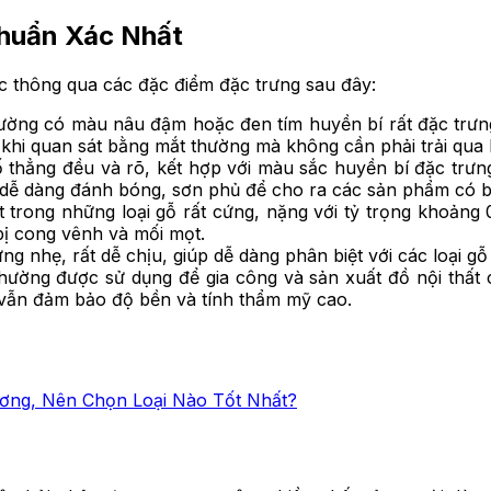
huẩn Xác Nhất
 thông qua các đặc điểm đặc trưng sau đây:
ường có màu nâu đậm hoặc đen tím huyền bí rất đặc trưng
khi quan sát bằng mắt thường mà không cần phải trải qua b
hẳng đều và rõ, kết hợp với màu sắc huyền bí đặc trưng 
 dễ dàng đánh bóng, sơn phủ để cho ra các sản phẩm có b
rong những loại gỗ rất cứng, nặng với tỷ trọng khoảng 0
bị cong vênh và mối mọt.
 nhẹ, rất dễ chịu, giúp dễ dàng phân biệt với các loại gỗ
hường được sử dụng để gia công và sản xuất đồ nội thất 
 vẫn đảm bảo độ bền và tính thẩm mỹ cao.
ng, Nên Chọn Loại Nào Tốt Nhất?