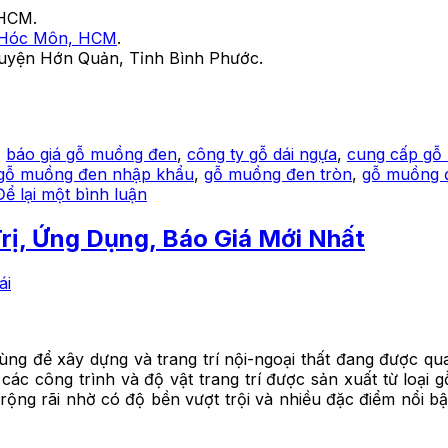
 HCM.
 Hóc Môn, HCM
.
 Huyện Hớn Quản, Tỉnh Bình Phước.
,
báo giá gỗ muồng đen
,
công ty gỗ dái ngựa
,
cung cấp gỗ
gỗ muồng đen nhập khẩu
,
gỗ muồng đen tròn
,
gỗ muồng 
Để lại một bình luận
rị, Ứng Dụng, Báo Giá Mới Nhất
ái
ùng để xây dựng và trang trí nội-ngoại thất đang được qua
ác công trình và độ vật trang trí được sản xuất từ loại 
g rãi nhờ có độ bền vượt trội và nhiều đặc điểm nổi bật