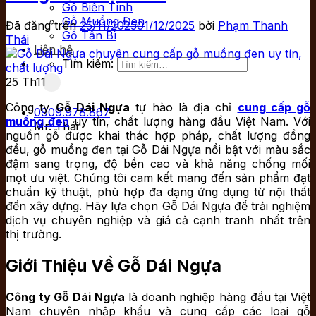
Gỗ Biến Tính
Gỗ Muồng Đen
Đã đăng trên
25/11/2025
01/12/2025
bởi
Phạm Thanh
Gỗ Tần Bì
Thái
Liên hệ
Tìm kiếm:
25
Th11
Công ty
Gỗ Dái Ngựa
tự hào là địa chỉ
cung cấp gỗ
0909.978.867
muồng đen
uy tín, chất lượng hàng đầu Việt Nam. Với
Mr. Thái
nguồn gỗ được khai thác hợp pháp, chất lượng đồng
đều, gỗ muồng đen tại Gỗ Dái Ngựa nổi bật với màu sắc
đậm sang trọng, độ bền cao và khả năng chống mối
mọt ưu việt. Chúng tôi cam kết mang đến sản phẩm đạt
chuẩn kỹ thuật, phù hợp đa dạng ứng dụng từ nội thất
đến xây dựng. Hãy lựa chọn Gỗ Dái Ngựa để trải nghiệm
dịch vụ chuyên nghiệp và giá cả cạnh tranh nhất trên
thị trường.
Giới Thiệu Về Gỗ Dái Ngựa
Công ty Gỗ Dái Ngựa
là doanh nghiệp hàng đầu tại Việt
Nam chuyên nhập khẩu và cung cấp các loại gỗ