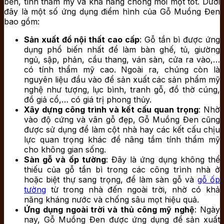
bền, tính thẩm mỹ và khả năng chống mối mọt tốt. Dưới
đây là một số ứng dụng điểm hình của Gỗ Muồng Đen
bao gồm:
Sản xuất đồ nội thất cao cấp
: Gỗ tần bì được ứng
dụng phổ biến nhất để làm bàn ghế, tủ, giường
ngủ, sập, phản, cầu thang, ván sàn, cửa ra vào,…
có tính thẩm mỹ cao. Ngoài ra, chúng còn là
nguyên liệu đầu vào để sản xuất các sản phẩm mỹ
nghệ như tượng, lục bình, tranh gỗ, đồ thờ cúng,
đồ giả cổ,… có giá trị phong thủy.
Xây dựng công trình và kết cấu quan trọng
: Nhờ
vào độ cứng và vân gỗ đẹp, Gỗ Muồng Đen cũng
được sử dụng để làm cột nhà hay các kết cấu chịu
lực quan trọng khác để nâng tầm tính thẩm mỹ
cho không gian sống.
Sàn gỗ và ốp tường
: Đây là ứng dụng không thể
thiếu của gỗ tần bì trong các công trình nhà ở
hoặc biệt thự sang trọng, để làm sàn gỗ và
gỗ ốp
tường
từ trong nhà đến ngoài trời, nhờ có khả
năng kháng nước và chống sâu mọt hiệu quả.
Ứng dụng ngoài trời và thủ công mỹ nghệ
: Ngày
nay, Gỗ Muồng Đen được ứng dụng để sản xuất