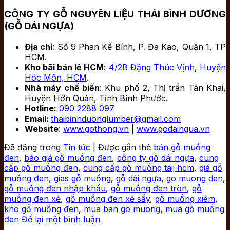
CÔNG TY GỖ NGUYÊN LIỆU THÁI BÌNH DƯƠNG
(GỖ DÁI NGỰA)
Địa chỉ
: Số 9 Phan Kế Bính, P. Đa Kao, Quận 1, TP
HCM.
Kho bãi bán lẻ HCM
:
4/2B Đặng Thúc Vịnh, Huyện
Hóc Môn, HCM
.
Nhà máy chế biến
: Khu phố 2, Thị trấn Tân Khai,
Huyện Hớn Quản, Tỉnh Bình Phước.
Hotline:
090 2288 097
Email:
thaibinhduonglumber@gmail.com
Website
:
www.gothong.vn
|
www.godaingua.vn
Đã đăng trong
Tin tức
|
Được gắn thẻ
bán gỗ muồng
đen
,
báo giá gỗ muồng đen
,
công ty gỗ dái ngựa
,
cung
cấp gỗ muồng đen
,
cung cấp gỗ muồng taij hcm
,
giá gỗ
muồng đen
,
gias gỗ muồng
,
gỗ dái ngựa
,
go muong den
,
gỗ muồng đen nhập khẩu
,
gỗ muồng đen tròn
,
gỗ
muồng đen xẻ
,
gỗ muồng đen xẻ sấy
,
gỗ muồng xiêm
,
kho gỗ muồng đen
,
mua ban go muong
,
mua gỗ muồng
đen
Để lại một bình luận