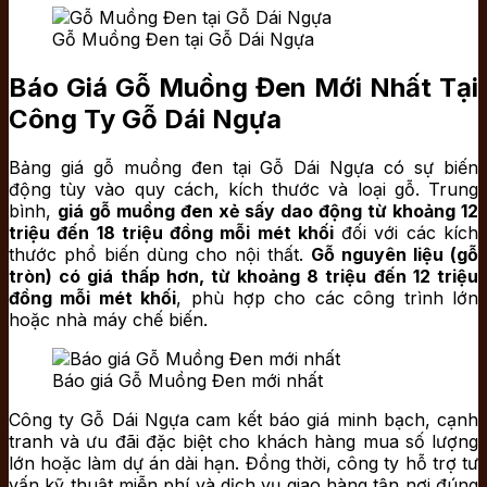
Gỗ Muồng Đen tại Gỗ Dái Ngựa
Báo Giá Gỗ Muồng Đen Mới Nhất Tại
Công Ty Gỗ Dái Ngựa
Bảng giá gỗ muồng đen tại Gỗ Dái Ngựa có sự biến
động tùy vào quy cách, kích thước và loại gỗ. Trung
bình,
giá gỗ muồng đen xẻ sấy dao động từ khoảng 12
triệu đến 18 triệu đồng mỗi mét khối
đối với các kích
thước phổ biến dùng cho nội thất.
Gỗ nguyên liệu (gỗ
tròn) có giá thấp hơn, từ khoảng 8 triệu đến 12 triệu
đồng mỗi mét khối
, phù hợp cho các công trình lớn
hoặc nhà máy chế biến.
Báo giá Gỗ Muồng Đen mới nhất
Công ty Gỗ Dái Ngựa cam kết báo giá minh bạch, cạnh
tranh và ưu đãi đặc biệt cho khách hàng mua số lượng
lớn hoặc làm dự án dài hạn. Đồng thời, công ty hỗ trợ tư
vấn kỹ thuật miễn phí và dịch vụ giao hàng tận nơi đúng