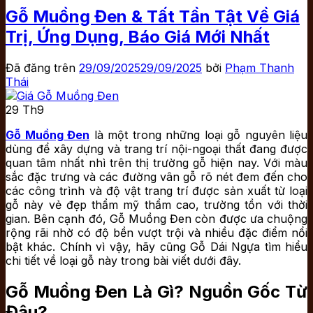
Gỗ Muồng Đen & Tất Tần Tật Về Giá
Trị, Ứng Dụng, Báo Giá Mới Nhất
Đã đăng trên
29/09/2025
29/09/2025
bởi
Phạm Thanh
Thái
29
Th9
Gỗ Muồng Đen
là một trong những loại gỗ nguyên liệu
dùng để xây dựng và trang trí nội-ngoại thất đang được
quan tâm nhất nhì trên thị trường gỗ hiện nay. Với màu
sắc đặc trưng và các đường vân gỗ rõ nét đem đến cho
các công trình và độ vật trang trí được sản xuất từ loại
gỗ này vẻ đẹp thẩm mỹ thẩm cao, trường tồn với thời
gian. Bên cạnh đó, Gỗ Muồng Đen còn được ưa chuộng
rộng rãi nhờ có độ bền vượt trội và nhiều đặc điểm nổi
bật khác. Chính vì vậy, hãy cũng Gỗ Dái Ngựa tìm hiểu
chi tiết về loại gỗ này trong bài viết dưới đây.
Gỗ Muồng Đen Là Gì? Nguồn Gốc Từ
Đâu?