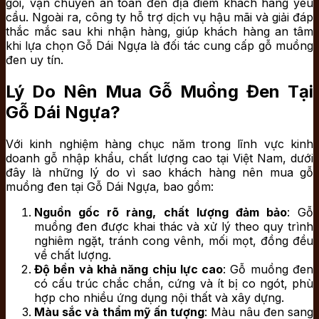
gói, vận chuyển an toàn đến địa điểm khách hàng yêu
cầu. Ngoài ra, công ty hỗ trợ dịch vụ hậu mãi và giải đáp
thắc mắc sau khi nhận hàng, giúp khách hàng an tâm
khi lựa chọn Gỗ Dái Ngựa là đối tác cung cấp gỗ muồng
đen uy tín.​
Lý Do Nên Mua Gỗ Muồng Đen Tại
Gỗ Dái Ngựa?
Với kinh nghiệm hàng chục năm trong lĩnh vực kinh
doanh gỗ nhập khẩu, chất lượng cao tại Việt Nam, dưới
đây là những lý do vì sao khách hàng nên mua gỗ
muồng đen tại Gỗ Dái Ngựa, bao gồm:
Nguồn gốc rõ ràng, chất lượng đảm bảo
: Gỗ
muồng đen được khai thác và xử lý theo quy trình
nghiêm ngặt, tránh cong vênh, mối mọt, đồng đều
về chất lượng.
Độ bền và khả năng chịu lực cao
: Gỗ muồng đen
có cấu trúc chắc chắn, cứng và ít bị co ngót, phù
hợp cho nhiều ứng dụng nội thất và xây dựng.
Màu sắc và thẩm mỹ ấn tượng
: Màu nâu đen sang