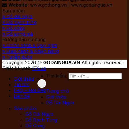
Website:
www.gothong.vn | www.godaingua.vn

Sản phẩm
» Gỗ dái ngựa
» Gỗ bạch tùng
» Gỗ còng
» Gỗ song mã
Hướng dẫn sử dụng
» Chính sách & Quy định
» Giao hàng & Nhận hàng
» Tuyển dụng
Copyright 2026 ©
GODAINGUA.VN
All rights reserved.
Thiết kế web
176.vn
Tìm kiếm:
Giới thiệu
Tin tức
FAQ – Hỏi Đáp
Trang chủ
Liên hệ
Giới thiệu
Gỗ Dái Ngựa
Sản phẩm
Gỗ Dái Ngựa
Gỗ Bạch Tùng
Gỗ Còng