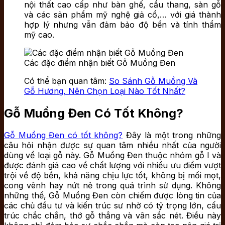
nội thất cao cấp như bàn ghế, cầu thang, sàn gỗ
và các sản phẩm mỹ nghệ giả cổ,… với giá thành
hợp lý nhưng vẫn đảm bảo độ bền và tính thẩm
mỹ cao.
Các đặc điểm nhận biết Gỗ Muồng Đen
Có thể bạn quan tâm:
So Sánh Gỗ Muồng Và
Gỗ Hương, Nên Chọn Loại Nào Tốt Nhất?
Gỗ Muồng Đen Có Tốt Không?
Gỗ Muồng Đen có tốt không?
Đây là một trong những
câu hỏi nhận được sự quan tâm nhiều nhất của người
dùng về loại gỗ này. Gỗ Muồng Đen thuộc nhóm gỗ I và
được đánh giá cao về chất lượng với nhiều ưu điểm vượt
trội về độ bền, khả năng chịu lực tốt, không bị mối mọt,
cong vênh hay nứt nẻ trong quá trình sử dụng. Không
những thế, Gỗ Muồng Đen còn chiếm được lòng tin của
các chủ đầu tư và kiến trúc sư nhờ có tỷ trọng lớn, cấu
trúc chắc chắn, thớ gỗ thẳng và vân sắc nét. Điều này