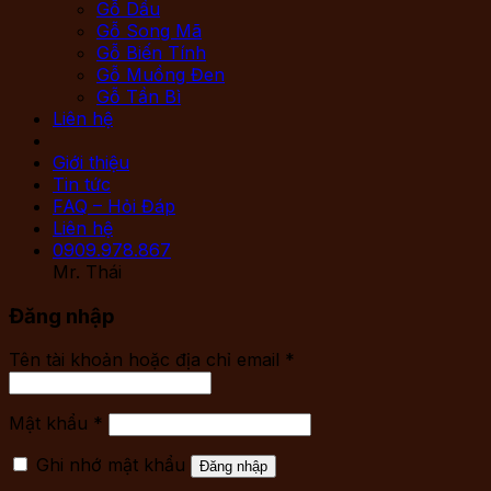
Gỗ Dầu
Gỗ Song Mã
Gỗ Biến Tính
Gỗ Muồng Đen
Gỗ Tần Bì
Liên hệ
Giới thiệu
Tin tức
FAQ – Hỏi Đáp
Liên hệ
0909.978.867
Mr. Thái
Đăng nhập
Tên tài khoản hoặc địa chỉ email
*
Mật khẩu
*
Ghi nhớ mật khẩu
Đăng nhập