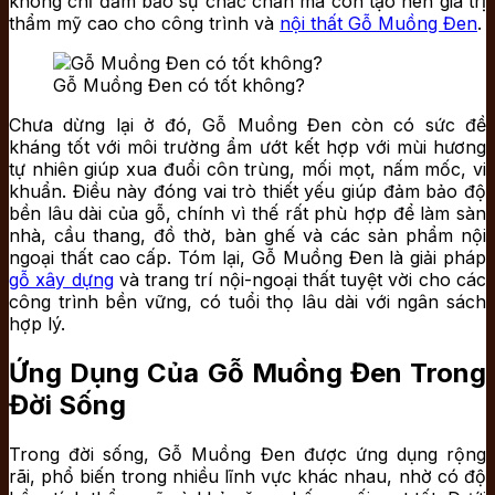
không chỉ đảm bảo sự chắc chắn mà còn tạo nên giá trị
thẩm mỹ cao cho công trình và
nội thất Gỗ Muồng Đen
.
Gỗ Muồng Đen có tốt không?
Chưa dừng lại ở đó, Gỗ Muồng Đen còn có sức đề
kháng tốt với môi trường ẩm ướt kết hợp với mùi hương
tự nhiên giúp xua đuổi côn trùng, mối mọt, nấm mốc, vi
khuẩn. Điều này đóng vai trò thiết yếu giúp đảm bảo độ
bền lâu dài của gỗ, chính vì thế rất phù hợp để làm sàn
nhà, cầu thang, đồ thờ, bàn ghế và các sản phẩm nội
ngoại thất cao cấp. Tóm lại, Gỗ Muồng Đen là giải pháp
gỗ xây dựng
và trang trí nội-ngoại thất tuyệt vời cho các
công trình bền vững, có tuổi thọ lâu dài với ngân sách
hợp lý.
Ứng Dụng Của Gỗ Muồng Đen Trong
Đời Sống
Trong đời sống, Gỗ Muồng Đen được ứng dụng rộng
rãi, phổ biến trong nhiều lĩnh vực khác nhau, nhờ có độ