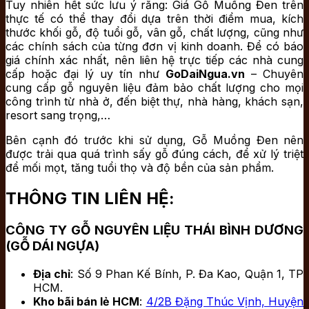
Tuy nhiên hết sức lưu ý rằng
: Giá Gỗ Muồng Đen trên
thực tế có thể thay đổi dựa trên thời điểm mua, kích
thước khối gỗ, độ tuổi gỗ, vân gỗ, chất lượng, cũng như
các chính sách của từng đơn vị kinh doanh. Để có báo
giá chính xác nhất, nên liên hệ trực tiếp các nhà cung
cấp hoặc đại lý uy tín như
GoDaiNgua.vn
– Chuyên
cung cấp gỗ nguyên liệu đảm bảo chất lượng cho mọi
công trình từ nhà ở, đến biệt thự, nhà hàng, khách sạn,
resort sang trọng,…
Bên cạnh đó trước khi sử dụng, Gỗ Muồng Đen nên
được trải qua quá trình sấy gỗ đúng cách, để xử lý triệt
để mối mọt, tăng tuổi thọ và độ bền của sản phẩm.
THÔNG TIN LIÊN HỆ:
CÔNG TY GỖ NGUYÊN LIỆU THÁI BÌNH DƯƠNG
(GỖ DÁI NGỰA)
Địa chỉ
: Số 9 Phan Kế Bính, P. Đa Kao, Quận 1, TP
HCM.
Kho bãi bán lẻ HCM
:
4/2B Đặng Thúc Vịnh, Huyện