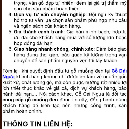
trọng, vân gỗ đẹp tự nhiên, đem lại giá trị thẩm mỹ
cao cho sản phẩm hoàn thiện.
Dịch vụ tư vấn chuyên nghiệp
: Đội ngũ kỹ thuật
hỗ trợ tư vấn lựa chọn sản phẩm phù hợp nhu cầu
và ngân sách của khách hàng.
Giá thành cạnh tranh
: Giá bán minh bạch, hợp lí,
ưu đãi cho khách hàng mua với số lượng lớn hoặc
hợp đồng dài hạn.
Giao hàng nhanh chóng, chính xác
: Đảm bảo giao
hàng đúng thời gian, bảo quản kỹ lưỡng trong vận
chuyển để sản phẩm nguyên vẹn tới tay khách.
Tóm lại, khi quyết định đầu tư gỗ muồng đen tại
Gỗ Dái
Ngựa
khách hàng không chỉ được an tâm về nguồn gốc
xuất xứ, chất lượng gỗ, mà còn được hưởng rất nhiều lợi
ích thiết thực khác về giá cả, dịch vụ khách hàng, bảo
hành dài hạn,… Nói cách khác, Gỗ Gái Ngựa là đối tác
cung cấp gỗ muồng đen
đáng tin cậy, đồng hành cùng
khách hàng để kiến tạo nên những công trình, sản
phẩm hoàn chỉnh.
THÔNG TIN LIÊN HỆ: