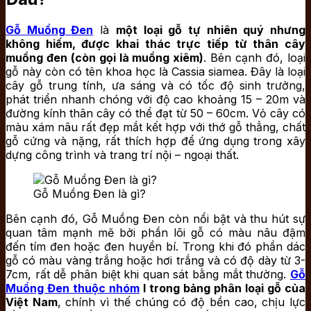
Gỗ Muồng Đen
là
một loại gỗ tự nhiên quý nhưng
không hiếm, được khai thác trực tiếp từ thân cây
muồng đen (còn gọi là muồng xiêm)
. Bên cạnh đó, loại
gỗ này còn có tên khoa học là Cassia siamea. Đây là loại
cây gỗ trung tính, ưa sáng và có tốc độ sinh trưởng,
phát triển nhanh chóng với độ cao khoảng 15 – 20m và
đường kính thân cây có thể đạt từ 50 – 60cm. Vỏ cây có
màu xám nâu rất đẹp mắt kết hợp với thớ gỗ thẳng, chất
gỗ cứng và nặng, rất thích hợp để ứng dụng trong xây
dựng công trình và trang trí nội – ngoại thất.
Gỗ Muồng Đen là gì?
Bên cạnh đó, Gỗ Muồng Đen còn nổi bật và thu hút sự
quan tâm mạnh mẽ bởi phần lõi gỗ có màu nâu đậm
đến tím đen hoặc đen huyền bí. Trong khi đó phần dác
gỗ có màu vàng trắng hoặc hơi trắng và có độ dày từ 3-
7cm, rất dễ phân biệt khi quan sát bằng mắt thường.
Gỗ
Muồng Đen thuộc nhóm
I trong bảng phân loại gỗ của
Việt Nam
, chính vì thế chúng có độ bền cao, chịu lực