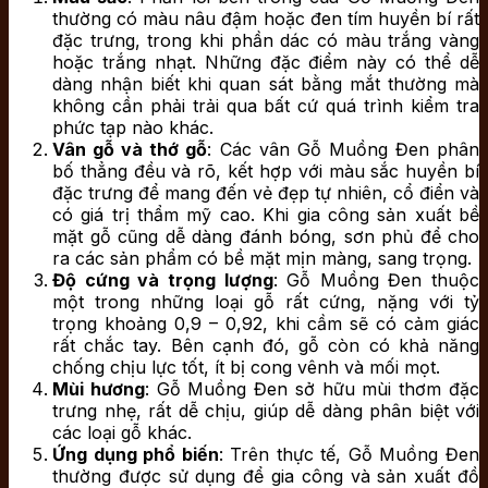
thường có màu nâu đậm hoặc đen tím huyền bí rất
đặc trưng, trong khi phần dác có màu trắng vàng
hoặc trắng nhạt. Những đặc điểm này có thể dễ
dàng nhận biết khi quan sát bằng mắt thường mà
không cần phải trải qua bất cứ quá trình kiểm tra
phức tạp nào khác.
Vân gỗ và thớ gỗ
: Các vân Gỗ Muồng Đen phân
bố thẳng đều và rõ, kết hợp với màu sắc huyền bí
đặc trưng để mang đến vẻ đẹp tự nhiên, cổ điển và
có giá trị thẩm mỹ cao. Khi gia công sản xuất bề
mặt gỗ cũng dễ dàng đánh bóng, sơn phủ để cho
ra các sản phẩm có bề mặt mịn màng, sang trọng.
Độ cứng và trọng lượng
: Gỗ Muồng Đen thuộc
một trong những loại gỗ rất cứng, nặng với tỷ
trọng khoảng 0,9 – 0,92, khi cầm sẽ có cảm giác
rất chắc tay. Bên cạnh đó, gỗ còn có khả năng
chống chịu lực tốt, ít bị cong vênh và mối mọt.
Mùi hương
: Gỗ Muồng Đen sở hữu mùi thơm đặc
trưng nhẹ, rất dễ chịu, giúp dễ dàng phân biệt với
các loại gỗ khác.
Ứng dụng phổ biến
: Trên thực tế, Gỗ Muồng Đen
thường được sử dụng để gia công và sản xuất đồ