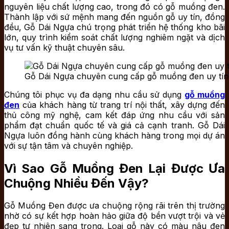
nguyên liệu chất lượng cao, trong đó có gỗ muồng đen.
Thành lập với sứ mệnh mang đến nguồn gỗ uy tín, đồng
đều, Gỗ Dái Ngựa chú trọng phát triển hệ thống kho bãi
lớn, quy trình kiểm soát chất lượng nghiêm ngặt và dịch
vụ tư vấn kỹ thuật chuyên sâu.
Gỗ Dái Ngựa chuyên cung cấp gỗ muồng đen uy tín,
Chúng tôi phục vụ đa dạng nhu cầu sử dụng
gỗ muồng
đen
của khách hàng từ trang trí nội thất, xây dựng đến
thủ công mỹ nghệ, cam kết đáp ứng nhu cầu với sản
phẩm đạt chuẩn quốc tế và giá cả cạnh tranh. Gỗ Dái
Ngựa luôn đồng hành cùng khách hàng trong mọi dự án
với sự tận tâm và chuyên nghiệp.
Vì Sao Gỗ Muồng Đen Lại Được Ưa
Chuộng Nhiều Đến Vậy?
Gỗ Muồng Đen được ưa chuộng rộng rãi trên thị trường
nhờ có sự kết hợp hoàn hảo giữa độ bền vượt trội và vẻ
đẹp tự nhiên sang trọng. Loại gỗ này có màu nâu đen