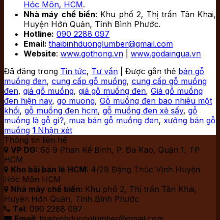
Hóc Môn, HCM
.
Nhà máy chế biến
: Khu phố 2, Thị trấn Tân Khai,
Huyện Hớn Quản, Tỉnh Bình Phước.
Hotline:
090 2288 097
Email:
thaibinhduonglumber@gmail.com
Website
:
www.gothong.vn
|
www.godaingua.vn
Đã đăng trong
Tin tức
,
Tư vấn
|
Được gắn thẻ
bán gỗ
muồng đen
,
cung cấp gỗ muồng
,
cung cấp gỗ muồng
đen
,
giá gỗ muồng
,
giá gỗ muồng đen
,
Giá gỗ muồng
đen hiện nay
,
go muong
,
Gỗ muồng đen bao nhiêu một
khối
,
gỗ muồng đen hcm
,
gỗ muồng đen xẻ sấy
,
gỗ
muồng là gỗ gì?
,
mua bán gỗ muồng đen
,
xưởng bán gỗ
muồng
1
Nhận xét
Thông tin liên hệ
VP DG:
Số 9 Phan Kế Bính, P. Đa Kao, Quận 1, TP

HCM
Kho bãi bán lẻ HCM:
4/2B Đặng Thúc Vịnh Huyện

Hóc Môn HCM
Nhà máy chế biến:
Khu phố 2, Thị trấn Tân Khai,

Huyện Hớn Quản, Tỉnh Bình Phước
Tel
: 090 2288 097

Email
: thaibinhduonglumber@gmail.com
