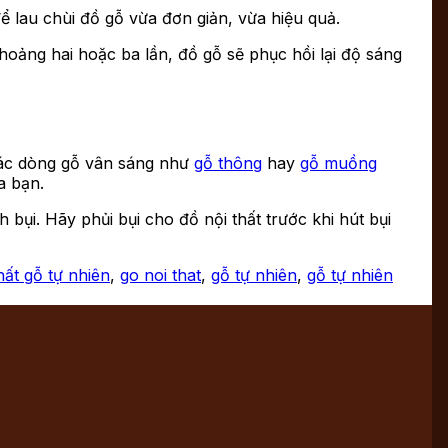
 lau chùi đồ gỗ vừa đơn giản, vừa hiệu quả.
hoảng hai hoặc ba lần, đồ gỗ sẽ phục hồi lại độ sáng
các dòng gỗ vân sáng như
gỗ thông
hay
gỗ muồng
a bạn.
ụi. Hãy phủi bụi cho đồ nội thất trước khi hút bụi
hất gỗ tự nhiên
,
go noi that
,
gỗ tự nhiên
,
gỗ tự nhiên