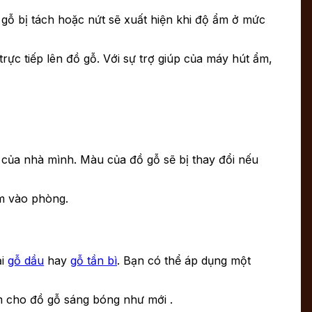
gỗ bị tách hoặc nứt sẽ xuất hiện khi độ ẩm ở mức
c tiếp lên đồ gỗ. Với sự trợ giúp của máy hút ẩm,
p của nhà mình. Màu của đồ gỗ sẽ bị thay đổi nếu
ím vào phòng.
ại
gỗ dầu
hay
gỗ tần bì
. Bạn có thể áp dụng một
m cho đồ gỗ sáng bóng như mới .