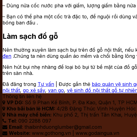
– Dùng nửa cốc nước pha với giấm, lượng giấm bằng nửa 
– Bạn có thể pha một cốc trà đặc to, để nguội rồi dùng v
bóng ban đầu .
Làm sạch đồ gỗ
Nên thường xuyên làm sạch bụi trên đồ gỗ nội thất, nếu
đen
.Chúng ta nên dùng quần áo mềm và chổi bằng lông v
Nên hút bụi nhẹ nhàng để loại bỏ bụi từ bề mặt của đồ gỗ
trên sàn nhà.
Đã đăng trong
Tư vấn
|
Được gắn thẻ
bảo quản vệ sinh g
nội thất
,
go xẻ sấy
,
van go
,
vệ sinh đồ nội thất gỗ tự nhiê
Thông tin liên hệ
VP DG:
Số 9 Phan Kế Bính, P. Đa Kao, Quận 1, TP HC

Kho bãi bán lẻ HCM:
4/2B Đặng Thúc Vịnh Huyện Hó

Nhà máy chế biến:
Khu phố 2, Thị trấn Tân Khai, Huy

Tel
: 090 2288 097

Email
: thaibinhduonglumber@gmail.com

Website:
www.gothong.vn | www.godaingua.vn
