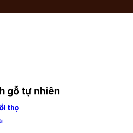
h gỗ tự nhiên
ổi thọ
i