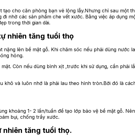
t tạo cho căn phòng bạn vẻ lộng lẫy.Nhưng chỉ sau một thờ
ng đi nhờ các sản phẩm che vết xước. Bằng việc áp dụng m
p trong thời gian dài.
ự nhiên tăng tuổi thọ
vật nặng lên bề mặt gỗ. Khi chăm sóc nếu phải dùng nước 
hóng hỏng.
mặt. Còn nếu dùng bình xịt ,trước khi sử dụng, cần phải lắ
lau khô và luôn nhớ là phải lau theo hình tròn.Bởi đó là c
ùng khoảng 1- 2 lần/tuần để tạo lớp bảo vệ bề mặt gỗ. N
bám bụi, chống trầy xước.
nhiên tăng tuổi thọ.