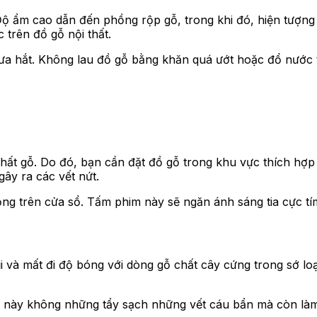
ộ ẩm cao dẫn đến phồng rộp gỗ, trong khi đó, hiện tượng 
trên đồ gỗ nội thất.
 hắt. Không lau đồ gỗ bằng khăn quá ướt hoặc đổ nước trự
 thất gỗ. Do đó, bạn cần đặt đồ gỗ trong khu vực thích hợ
gây ra các vết nứt.
ng trên cửa sổ. Tấm phim này sẽ ngăn ánh sáng tia cực t
i và mất đi độ bóng với dòng gỗ chất cây cứng trong sớ lo
h này không những tẩy sạch những vết cáu bẩn mà còn là