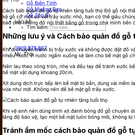
Gỗ Biến Tính
Gỗ Muồng Đen
Cách bảo quản đồ gỗ tự nhiên tăng tuổi thọ Đồ gỗ nội thấ
Gỗ Tần Bì
kệ gỗ có một số vết trầy xước nhỏ, bạn có thể giấu chú
Liên hệ
bảo cho những đồ nội thất bằng gỗ trong nhà mình bền đẹ
Tìm kiếm:
Những lưu ý và Cách bảo quản đồ gỗ t
0909.978.867
Khi di chuyển tránh bị trầy xước và không được đặt đồ 
Mr. Thái
nhiều nước vì nước ngấm xuống sẽ làm cho bề mặt gỗ c
Nên lau theo vòng tròn, nhẹ và đều tay để tránh xước bề 
bề mặt vật dụng khoảng 20cm.
Xịt dung dịch trực tiếp lên bề mặt bị bẩn, dùng vải mềm 
vừa như mới .Không nên để bề mặt gỗ trầy xước.
Khi vệ sinh nên dùng bình xịt đánh bóng đồ gỗ chuyên d
tăng độ bảo vệ, tạo một bề mặt luôn bóng mới, không bị 
Tránh ẩm mốc cách bảo quản đồ gỗ tự 