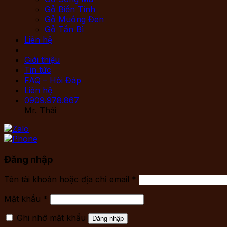
Gỗ Biến Tính
Gỗ Muồng Đen
Gỗ Tần Bì
Liên hệ
Giới thiệu
Tin tức
FAQ – Hỏi Đáp
Liên hệ
0909.978.867
Mr. Thái
Đăng nhập
Tên tài khoản hoặc địa chỉ email
*
Mật khẩu
*
Ghi nhớ mật khẩu
Đăng nhập