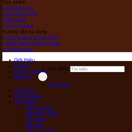
Sản phẩm
» Gỗ dái ngựa
» Gỗ bạch tùng
» Gỗ còng
» Gỗ song mã
Hướng dẫn sử dụng
» Chính sách & Quy định
» Giao hàng & Nhận hàng
» Tuyển dụng
Giới thiệu
Tin tức
Tìm kiếm:
FAQ – Hỏi Đáp
Liên hệ
Trang chủ
Giới thiệu
Gỗ Dái Ngựa
Sản phẩm
Gỗ Dái Ngựa
Gỗ Bạch Tùng
Gỗ Còng
Gỗ Dầu
Gỗ Song Mã