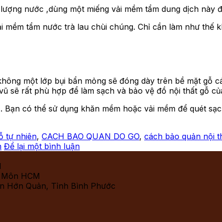
lượng nước ,dùng một miếng vải mềm tẩm dung dịch này để
ải mềm tẩm nước trà lau chùi chúng. Chỉ cần làm như thế k
 không một lớp bụi bẩn mỏng sẽ đóng dày trên bề mặt gỗ 
ũ sẽ rất phù hợp để làm sạch và bảo vệ đồ nội thất gỗ củ
. Bạn có thể sử dụng khăn mềm hoặc vải mềm để quét sạch b
ỗ tự nhiên
,
CACH BAO QUAN DO GO
,
cách bảo quản nội t
n
Để lại một bình luận
M
c Môn HCM
ện Hớn Quản, Tỉnh Bình Phước