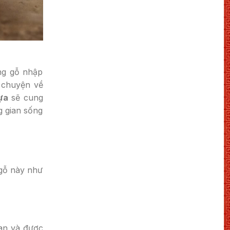
òng gỗ nhập
 chuyện về
ựa
sẽ cung
g gian sống
 gỗ này như
oan và được