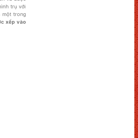
ình trụ với
à một trong
ợc xếp vào