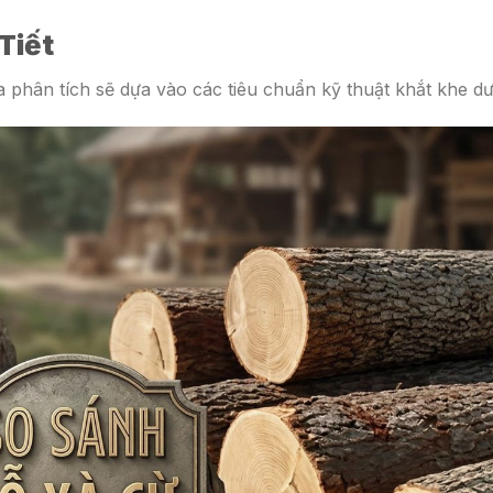
 Tiết
a phân tích sẽ dựa vào các tiêu chuẩn kỹ thuật khắt khe dư