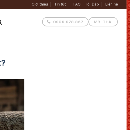
Giới thiệu
Tin tức
FAQ – Hỏi Đáp
Liên hệ
0909.978.867
MR. THÁI
t?