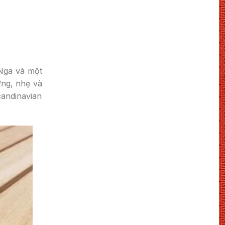
Nga và một
ứng, nhẹ và
candinavian