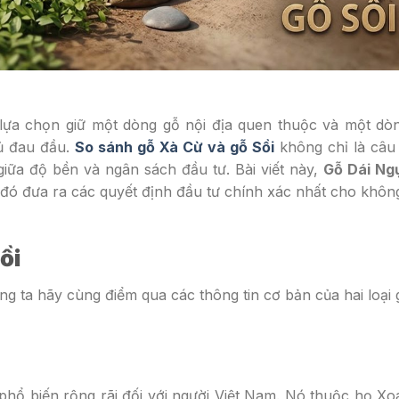
ệc lựa chọn giữ một dòng gỗ nội địa quen thuộc và một d
hủ đau đầu.
So sánh gỗ Xà Cừ và gỗ Sồi
không chỉ là câu
giữa độ bền và ngân sách đầu tư. Bài viết này,
Gỗ Dái Ng
 đó đưa ra các quyết định đầu tư chính xác nhất cho khôn
ồi
ung ta hãy cùng điểm qua các thông tin cơ bản của hai loại
 phổ biến rộng rãi đối với người Việt Nam. Nó thuộc họ X