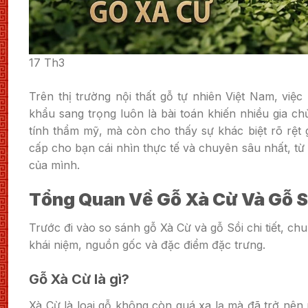
17
Th3
Trên thị trường nội thất gỗ tự nhiên Việt Nam, vi
khẩu sang trọng luôn là bài toán khiến nhiều gia c
tính thẩm mỹ, mà còn cho thấy sự khác biệt rõ rệt 
cấp cho bạn cái nhìn thực tế và chuyên sâu nhất, từ
của mình.
Tổng Quan Về Gỗ Xà Cừ Và Gỗ S
Trước đi vào so sánh gỗ Xà Cừ và gỗ Sồi chi tiết, ch
khái niệm, nguồn gốc và đặc điểm đặc trưng.
Gỗ Xà Cừ là gì?
Xà Cừ là loại gỗ không còn quá xa lạ mà đã trở nên