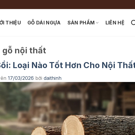
ỚI THIỆU
GỖ DÁI NGỰA
SẢN PHẨM
LIÊN HỆ
gỗ nội thất
ồi: Loại Nào Tốt Hơn Cho Nội Thấ
rên
17/03/2026
bởi
daithinh