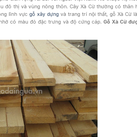
u đô thị và vùng nông thôn. Cây Xà Cừ thường có thân h
ong lĩnh vực
gỗ xây dựng
và trang trí nội thất, gỗ Xà Cừ l
i nhờ có màu đỏ đặc trưng và độ cứng cáp.
Gỗ Xà Cừ đư