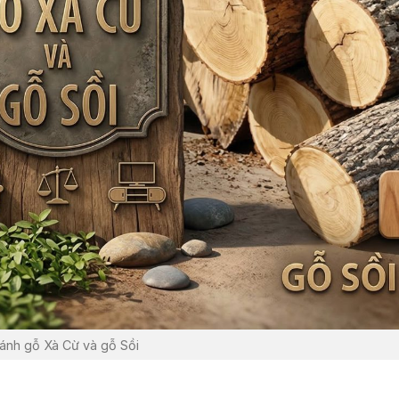
ánh gỗ Xà Cừ và gỗ Sồi