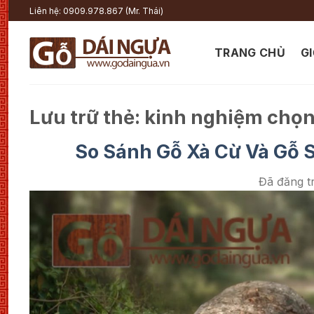
Chuyển
Liên hệ: 0909.978.867 (Mr. Thái)
đến
nội
TRANG CHỦ
GI
dung
Lưu trữ thẻ:
kinh nghiệm chọn 
So Sánh Gỗ Xà Cừ Và Gỗ S
Đã đăng t