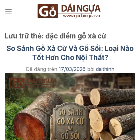
Chuyển
đến
nội
dung
Lưu trữ thẻ:
đặc điểm gỗ xà cừ
So Sánh Gỗ Xà Cừ Và Gỗ Sồi: Loại Nào
Tốt Hơn Cho Nội Thất?
Đã đăng trên
17/03/2026
bởi
daithinh