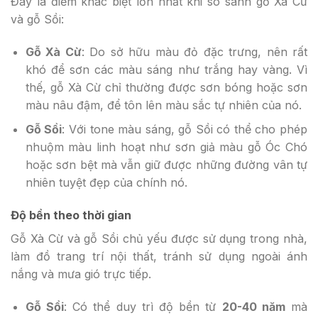
Đây là điểm khác biệt lớn nhất khi so sánh gỗ Xà Cừ
và gỗ Sồi:
Gỗ Xà Cừ
: Do sở hữu màu đỏ đặc trưng, nên rất
khó để sơn các màu sáng như trắng hay vàng. Vì
thế, gỗ Xà Cừ chỉ thường được sơn bóng hoặc sơn
màu nâu đậm, để tôn lên màu sắc tự nhiên của nó.
Gỗ Sồi
: Với tone màu sáng, gỗ Sồi có thể cho phép
nhuộm màu linh hoạt như sơn giả màu gỗ Óc Chó
hoặc sơn bệt mà vẫn giữ được những đường vân tự
nhiên tuyệt đẹp của chính nó.
Độ bền theo thời gian
Gỗ Xà Cừ và gỗ Sồi chủ yếu được sử dụng trong nhà,
làm đồ trang trí nội thất, tránh sử dụng ngoài ánh
nắng và mưa gió trực tiếp.
Gỗ Sồi
: Có thể duy trì độ bền từ
20-40 năm
mà