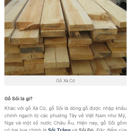
Gỗ Xà Cừ
Gỗ Sồi là gì?
Khác với gỗ Xà Cừ, gỗ Sồi là dòng gỗ được nhập khẩu
chính ngạch từ các phương Tây về Việt Nam như Mỹ,
Nga và một số nước Châu Âu. Hiện nay, gỗ Sồi gồm
có hai loại chính là
Sồi Trắng
và
Sồi Đỏ
. Đặc điểm của