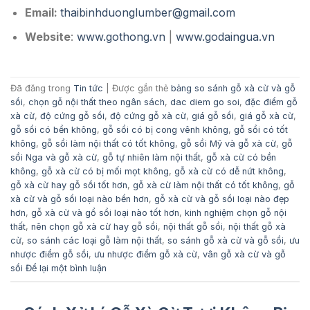
Email:
thaibinhduonglumber@gmail.com
Website
:
www.gothong.vn
|
www.godaingua.vn
Đã đăng trong
Tin tức
|
Được gắn thẻ
bảng so sánh gỗ xà cừ và gỗ
sồi
,
chọn gỗ nội thất theo ngân sách
,
dac diem go soi
,
đặc điểm gỗ
xà cừ
,
độ cứng gỗ sồi
,
độ cứng gỗ xà cừ
,
giá gỗ sồi
,
giá gỗ xà cừ
,
gỗ sồi có bền không
,
gỗ sồi có bị cong vênh không
,
gỗ sồi có tốt
không
,
gỗ sồi làm nội thất có tốt không
,
gỗ sồi Mỹ và gỗ xà cừ
,
gỗ
sồi Nga và gỗ xà cừ
,
gỗ tự nhiên làm nội thất
,
gỗ xà cừ có bền
không
,
gỗ xà cừ có bị mối mọt không
,
gỗ xà cừ có dễ nứt không
,
gỗ xà cừ hay gỗ sồi tốt hơn
,
gỗ xà cừ làm nội thất có tốt không
,
gỗ
xà cừ và gỗ sồi loại nào bền hơn
,
gỗ xà cừ và gỗ sồi loại nào đẹp
hơn
,
gỗ xà cừ và gổ sồi loại nào tốt hơn
,
kinh nghiệm chọn gỗ nội
thất
,
nên chọn gỗ xà cừ hay gỗ sồi
,
nội thất gỗ sồi
,
nội thất gỗ xà
cừ
,
so sánh các loại gỗ làm nội thất
,
so sánh gỗ xà cừ và gỗ sồi
,
ưu
nhược điểm gỗ sồi
,
ưu nhược điểm gỗ xà cừ
,
vân gỗ xà cừ và gỗ
sồi
Để lại một bình luận