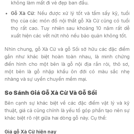
không làm mất đi vẻ đẹp ban đầu.
Gỗ Xà Cừ
: Nếu được xử lý tốt và tẩm sấy kỹ, tuổi
thọ của các món đồ nội thất gỗ Xà Cừ cũng có tuổi
thọ rất cao. Tuy nhiên sau khoảng 10 năm rất dễ
xuất hiện các vết nứt nhỏ nếu bảo quản không tốt.
Nhìn chung, gỗ Xà Cừ và gỗ Sồi sở hữu các đặc điểm
gần như khác biệt hoàn toàn nhau, là minh chứng
điển hình cho một bên là gỗ nội địa rắn rỏi, thô sơ,
một bên là gỗ nhập khẩu ôn đới có màu sắc nhẹ
nhàng và sự uyển chuyển mềm mại.
So Sánh Giá Gỗ Xà Cừ Và Gỗ Sồi
Bên cạnh sự khác biệt về các đặc điểm vật lý và kỹ
thuật, giá cả cũng chính là yếu tố góp phần tạo nên sự
khác biệt rõ rệt giữa hai dòng gỗ này. Cụ thể:
Giá gỗ Xà Cừ hiện nay