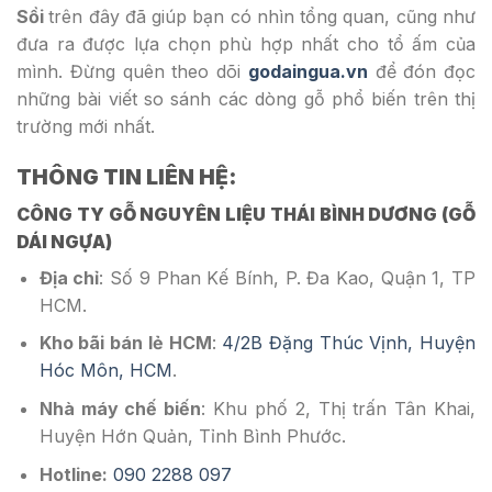
Sồi
trên đây đã giúp bạn có nhìn tổng quan, cũng như
đưa ra được lựa chọn phù hợp nhất cho tổ ấm của
mình. Đừng quên theo dõi
godaingua.vn
để đón đọc
những bài viết so sánh các dòng gỗ phổ biến trên thị
trường mới nhất.
THÔNG TIN LIÊN HỆ:
CÔNG TY GỖ NGUYÊN LIỆU THÁI BÌNH DƯƠNG (GỖ
DÁI NGỰA)
Địa chỉ
: Số 9 Phan Kế Bính, P. Đa Kao, Quận 1, TP
HCM.
Kho bãi bán lẻ HCM
:
4/2B Đặng Thúc Vịnh, Huyện
Hóc Môn, HCM
.
Nhà máy chế biến
: Khu phố 2, Thị trấn Tân Khai,
Huyện Hớn Quản, Tỉnh Bình Phước.
Hotline:
090 2288 097