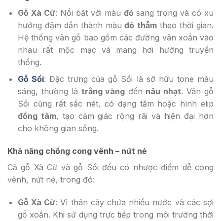
Gỗ Xà Cừ
: Nổi bật với màu
đỏ
sang trọng và có xu
hướng đậm dần thành màu
đỏ thẫm
theo thời gian.
Hệ thống vân gỗ bao gồm các đường vân xoắn vào
nhau rất mộc mạc và mang hơi hướng truyền
thống.
Gỗ Sồi
: Đặc trưng của gỗ Sồi là sở hữu tone màu
sáng, thường là
trắng vàng
đến
nâu nhạt
. Vân gỗ
Sồi cũng rất sắc nét, có dạng tăm hoặc hình elip
đồng tâm
, tạo cảm giác rộng rãi và hiện đại hơn
cho không gian sống.
Khả năng chống cong vênh – nứt nẻ
Cả gỗ Xà Cừ và gỗ Sồi đều có nhược điểm dễ cong
vênh, nứt nẻ, trong đó:
Gỗ Xà Cừ
: Vì thân cây chứa nhiều nước và các sợi
gỗ xoắn. Khi sử dụng trực tiếp trong môi trường thời