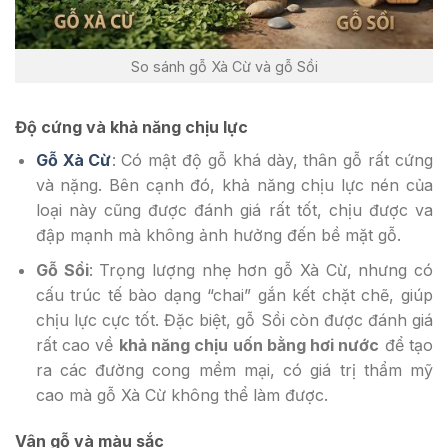
So sánh gỗ Xà Cừ và gỗ Sồi
Độ cứng và khả năng chịu lực
Gỗ Xà Cừ
: Có mật độ gỗ khá dày, thân gỗ rất cứng
và nặng. Bên cạnh đó, khả năng chịu lực nén của
loại này cũng được đánh giá rất tốt, chịu được va
đập mạnh mà không ảnh hưởng đến bề mặt gỗ.
Gỗ Sồi
: Trọng lượng nhẹ hơn gỗ Xà Cừ, nhưng có
cấu trúc tế bào dạng “chai” gắn kết chặt chẽ, giúp
chịu lực cực tốt. Đặc biệt, gỗ Sồi còn được đánh giá
rất cao về
khả năng chịu uốn bằng hơi nước
để tạo
ra các đường cong mềm mại, có giá trị thẩm mỹ
cao mà gỗ Xà Cừ không thể làm được.
Vân gỗ và màu sắc