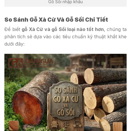
Gỗ Sồi nhập khẩu
So Sánh Gỗ Xà Cừ Và Gỗ Sồi Chi Tiết
Để biết
gỗ Xà Cừ và gỗ Sồi loại nào tốt hơn
, chúng ta
phân tích sẽ dựa vào các tiêu chuẩn kỹ thuật khắt khe
dưới đây: