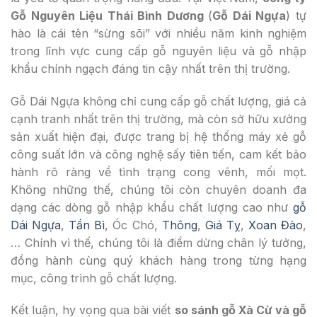
Gỗ Nguyên Liệu Thái Bình Dương
(
Gỗ Dái Ngựa
) tự
hào là cái tên “sừng sõi” với nhiều năm kinh nghiệm
trong lĩnh vực cung cấp gỗ nguyên liệu và gỗ nhập
khẩu chính ngạch đáng tin cậy nhất trên thị trường.
Gỗ Dái Ngựa không chỉ cung cấp gỗ chất lượng, giá cả
cạnh tranh nhất trên thị trường, mà còn sở hữu xưởng
sản xuất hiện đại, được trang bị hệ thống máy xẻ gỗ
công suất lớn và công nghệ sấy tiên tiến, cam kết bảo
hành rõ ràng về tình trạng cong vênh, mối mọt.
Không những thế, chúng tôi còn chuyên doanh đa
dạng các dòng gỗ nhập khẩu chất lượng cao như
gỗ
Dái Ngựa
,
Tần Bì
, Óc Chó,
Thông
,
Giá Tỵ
,
Xoan Đào
,
… Chính vì thế, chúng tôi là điểm dừng chân lý tưởng,
đồng hành cùng quý khách hàng trong từng hạng
mục, công trình gỗ chất lượng.
Kết luận, hy vọng qua bài viết
so sánh gỗ Xà Cừ và gỗ