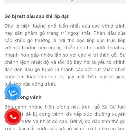
Gỗ bị nứt đầu sau khi lắp đặt
Đây là hiện tượng phổ biến nhất của các công trình
hay sản phẩm gỗ trang trí ngoại thất. Phần đầu của
các khúc gỗ thường là nơi thớ dọc tiếp xúc trực tiếp
với môi trường bên ngoài, khiến cho hơi nước thoát ra
nhanh hơn gấp nhiều lần so với các vị trí thân gỗ. Sự
chênh lệch nhiệt độ và tốc độ bay hơi là yếu tố chính
dẫn đến đầu gỗ bị xé ra thành các vết nứt chân chim
hoặc nứt toác sâu vào lõi, gây mất thẩm mỹ và giảm
tuổi thọ của công trình.
Gỗ bị cong vênh
Bên cạnh những hiện tượng nêu trên, gỗ Xà Cừ tươi
cũng rất dễ bị cong vênh khi tiếp xúc thường xuyên
với hơi nước và nhiệt độ cao. Bởi vì, do đặc tính thớ gỗ
xoắn, khi mất nước các sợi gỗ sẽ có xu hướng co kéo