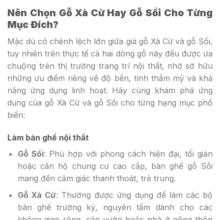
Nên Chọn Gỗ Xà Cừ Hay Gỗ Sồi Cho Từng
Mục Đích?
Mặc dù có chênh lệch lớn giữa giá gỗ Xà Cừ và gỗ Sồi,
tuy nhiên trên thực tế cả hai dòng gỗ này đều được ưa
chuộng trên thị trường trang trí nội thất, nhờ sở hữu
những ưu điểm riêng về độ bền, tính thẩm mỹ và khả
năng ứng dụng linh hoạt. Hãy cùng khám phá ứng
dụng của gỗ Xà Cừ và gỗ Sồi cho từng hạng mục phổ
biến:
Làm bàn ghế nội thất
Gỗ Sồi
: Phù hợp với phong cách hiện đại, tối giản
hoặc căn hộ chung cư cao cấp, bàn ghế gỗ Sồi
mang đến cảm giác thanh thoát, trẻ trung.
Gỗ Xà Cừ
: Thường được ứng dụng để làm các bộ
bàn ghế trường kỷ, nguyên tấm dành cho các
không gian rộng, sân vườn hoặc nhà ở nông thôn