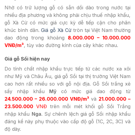
Nhờ có trữ lượng gỗ có sẵn dồi dào trong nước tại
nhiều địa phương và không phải chịu thuế nhập khẩu,
gỗ Xà Cừ có mức giá cực kỳ dễ tiếp cận cho phân
khúc bình dân.
Giá gỗ Xà Cừ
tròn tại Việt Nam thường
dao động trong khoảng
8.000.000 – 10.000.000
VNĐ/m³
, tùy vào đường kính của cây khác nhau.
Giá gỗ Sồi hiện nay
Do tính chất nhập khẩu trực tiếp từ các nước xa xôi
như Mỹ và Châu Âu, giá gỗ Sồi tại thị trường Việt Nam
cao hơn rất nhiều so với gỗ nội địa. Gỗ Sồi trắng xẻ
sấy nhập khẩu
Mỹ
có mức giá dao động từ
24.500.000 – 26.000.000 VNĐ/m³
và
21.000.000 –
23.500.000
VNĐ
trên mỗi mét khối gỗ Sồi Trắng
nhập khẩu
Nga
. Sự chênh lệch giá gỗ Sồi nhập khẩu
đáng kể này phụ thuộc vào cấp độ gỗ (1C, 2C, 3C) và
độ dày.