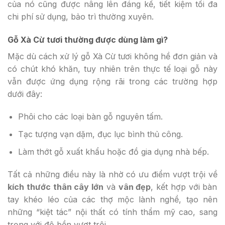
của nó cũng được nâng lên đáng kể, tiết kiệm tối đa
chi phí sử dụng, bảo trì thường xuyên.
Gỗ Xà Cừ tươi thường được dùng làm gì?
Mặc dù cách xử lý gỗ Xà Cừ tươi không hề đơn giản và
có chút khó khăn, tuy nhiên trên thực tế loại gỗ này
vẫn được ứng dụng rộng rãi trong các trường hợp
dưới đây:
Phôi cho các loại bàn gỗ nguyên tấm.
Tạc tượng vạn dặm, đục lục bình thủ công.
Làm thớt gỗ xuất khẩu hoặc đồ gia dụng nhà bếp.
Tất cả những điều này là nhờ có ưu điểm vượt trội về
kích thước thân cây lớn
và
vân đẹp
, kết hợp với bàn
tay khéo léo của các thợ mộc lành nghề, tạo nên
những “kiệt tác” nội thất có tính thẩm mỹ cao, sang
trọng với độ bền vượt trội.