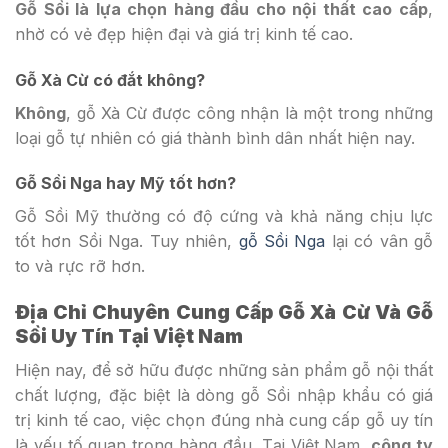
Gỗ Sồi là lựa chọn hàng đầu cho nội thất cao cấp
,
nhờ có vẻ đẹp hiện đại và giá trị kinh tế cao.
Gỗ Xà Cừ có đắt không?
Không
, gỗ Xà Cừ được công nhận là một trong những
loại gỗ tự nhiên có giá thành bình dân nhất hiện nay.
Gỗ Sồi Nga hay Mỹ tốt hơn?
Gỗ Sồi Mỹ thường có độ cứng và khả năng chịu lực
tốt hơn Sồi Nga. Tuy nhiên,
gỗ Sồi Nga
lại có vân gỗ
to và rực rỡ hơn.
Địa Chỉ Chuyên Cung Cấp Gỗ Xà Cừ Và Gỗ
Sồi Uy Tín Tại Việt Nam
Hiện nay, để sở hữu được những sản phẩm gỗ nội thất
chất lượng, đặc biệt là dòng gỗ Sồi nhập khẩu có giá
trị kinh tế cao, việc chọn đúng nhà cung cấp gỗ uy tín
là yếu tố quan trọng hàng đầu. Tại Việt Nam,
công ty