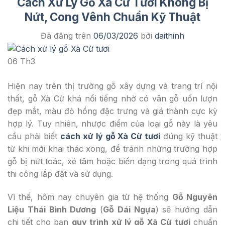
Cách Xử Lý Gỗ Xà Cừ Tươi Không Bị
Nứt, Cong Vênh Chuẩn Kỹ Thuật
Đã đăng trên
06/03/2026
bởi
daithinh
06
Th3
Hiện nay trên thị trường gỗ xây dựng và trang trí nội
thất, gỗ Xà Cừ khá nổi tiếng nhờ có vân gỗ uốn lượn
đẹp mắt, màu đỏ hồng đặc trưng và giá thành cực kỳ
hợp lý. Tuy nhiên, nhược điểm của loại gỗ này là yêu
cầu phải biết
cách xử lý gỗ Xà Cừ tươi
đúng kỹ thuật
từ khi mới khai thác xong, để tránh những trường hợp
gỗ bị nứt toác, xé tâm hoặc biến dạng trong quá trình
thi công lắp đặt và sử dụng.
Vì thế, hôm nay chuyên gia từ hệ thống
Gỗ Nguyên
Liệu Thái Bình Dương
(
Gỗ Dái Ngựa
) sẽ hướng dẫn
chi tiết cho bạn
quy trình xử lý gỗ Xà Cừ tươi
chuẩn