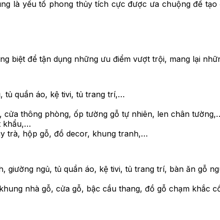
cũng là yếu tố phong thủy tích cực được ưa chuộng để tạo
g biệt để tận dụng những ưu điểm vượt trội, mang lại những 
ủ quần áo, kệ tivi, tủ trang trí,…
, cửa thông phòng, ốp tường gỗ tự nhiên, len chân tường,
t khẩu,…
ay trà, hộp gỗ, đồ decor, khung tranh,…
 giường ngủ, tủ quần áo, kệ tivi, tủ trang trí, bàn ăn gỗ 
 khung nhà gỗ, cửa gỗ, bậc cầu thang, đồ gỗ chạm khắc c