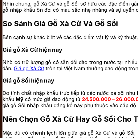
Nhìn chung, gỗ Xà Cừ và gỗ Sồi sở hữu các đặc điểm gần 
gỗ nhập khẩu ôn đới có màu sắc nhẹ nhàng và sự uyển
So Sánh Giá Gỗ Xà Cừ Và Gỗ Sồi
Bên cạnh sự khác biệt về các đặc điểm vật lý và kỹ thuật,
Giá gỗ Xà Cừ hiện nay
Nhờ có trữ lượng gỗ có sẵn dồi dào trong nước tại nhiề
dân.
Giá gỗ Xà Cừ
tròn tại Việt Nam thường dao động tr
Giá gỗ Sồi hiện nay
Do tính chất nhập khẩu trực tiếp từ các nước xa xôi như 
khẩu
Mỹ
có mức giá dao động từ
24.500.000 – 26.000
giá gỗ Sồi nhập khẩu đáng kể này phụ thuộc vào cấp độ g
Nên Chọn Gỗ Xà Cừ Hay Gỗ Sồi Cho 
Mặc dù có chênh lệch lớn giữa giá gỗ Xà Cừ và gỗ Sồi, 