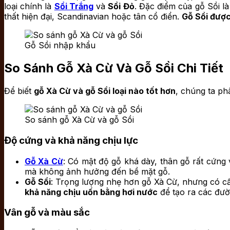
loại chính là
Sồi Trắng
và
Sồi Đỏ
. Đặc điểm của gỗ Sồi là
thất hiện đại, Scandinavian hoặc tân cổ điển.
Gỗ Sồi được
Gỗ Sồi nhập khẩu
So Sánh Gỗ Xà Cừ Và Gỗ Sồi Chi Tiết
Để biết
gỗ Xà Cừ và gỗ Sồi loại nào tốt hơn
, chúng ta ph
So sánh gỗ Xà Cừ và gỗ Sồi
Độ cứng và khả năng chịu lực
Gỗ Xà Cừ
: Có mật độ gỗ khá dày, thân gỗ rất cứng
mà không ảnh hưởng đến bề mặt gỗ.
Gỗ Sồi
: Trọng lượng nhẹ hơn gỗ Xà Cừ, nhưng có cấu 
khả năng chịu uốn bằng hơi nước
để tạo ra các đườ
Vân gỗ và màu sắc