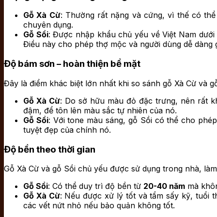
Gỗ Xà Cừ
: Thường rất nặng và cứng, vì thế có t
chuyên dụng.
Gỗ Sồi
: Được nhập khẩu chủ yếu về Việt Nam dưới d
Điều này cho phép thợ mộc và người dùng dễ dàng gia
Độ bám sơn – hoàn thiện bề mặt
Đây là điểm khác biệt lớn nhất khi so sánh gỗ Xà Cừ và gỗ
Gỗ Xà Cừ
: Do sở hữu màu đỏ đặc trưng, nên rất 
đậm, để tôn lên màu sắc tự nhiên của nó.
Gỗ Sồi
: Với tone màu sáng, gỗ Sồi có thể cho ph
tuyệt đẹp của chính nó.
Độ bền theo thời gian
Gỗ Xà Cừ và gỗ Sồi chủ yếu được sử dụng trong nhà, làm đ
Gỗ Sồi
: Có thể duy trì độ bền từ
20-40 năm
mà khôn
Gỗ Xà Cừ
: Nếu được xử lý tốt và tẩm sấy kỹ, tuổi
các vết nứt nhỏ nếu bảo quản không tốt.