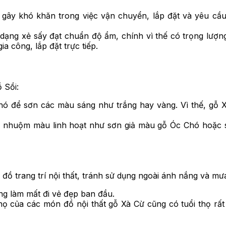
hể gây khó khăn trong việc vận chuyển, lắp đặt và yêu 
ạng xẻ sấy đạt chuẩn độ ẩm, chính vì thế có trọng lượng 
 công, lắp đặt trực tiếp.
 Sồi:
khó để sơn các màu sáng như trắng hay vàng. Vì thế, gỗ
ép nhuộm màu linh hoạt như sơn giả màu gỗ Óc Chó hoặc 
ồ trang trí nội thất, tránh sử dụng ngoài ánh nắng và mưa 
g làm mất đi vẻ đẹp ban đầu.
 thọ của các món đồ nội thất gỗ Xà Cừ cũng có tuổi thọ rấ