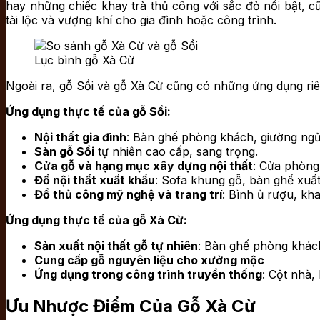
hay những chiếc khay trà thủ công với sắc đỏ nổi bật, 
tài lộc và vượng khí cho gia đình hoặc công trình.
Lục bình gỗ Xà Cừ
Ngoài ra, gỗ Sồi và gỗ Xà Cừ cũng có những ứng dụng riên
Ứng dụng thực tế của gỗ Sồi:
Nội thất gia đình
: Bàn ghế phòng khách, giường ngủ, t
Sàn gỗ Sồi
tự nhiên cao cấp, sang trọng.
Cửa gỗ và hạng mục xây dựng nội thất
: Cửa phòng
Đồ nội thất xuất khẩu
: Sofa khung gỗ, bàn ghế xuấ
Đồ thủ công mỹ nghệ và trang trí
: Bình ủ rượu, kh
Ứng dụng thực tế của gỗ Xà Cừ:
Sản xuất nội thất gỗ tự nhiên
: Bàn ghế phòng khách,
Cung cấp gỗ nguyên liệu cho xưởng mộc
Ứng dụng trong công trình truyền thống
: Cột nhà,
Ưu Nhược Điểm Của Gỗ Xà Cừ