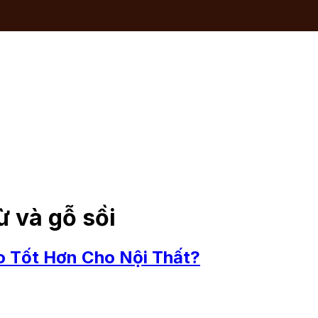
ừ và gỗ sồi
o Tốt Hơn Cho Nội Thất?