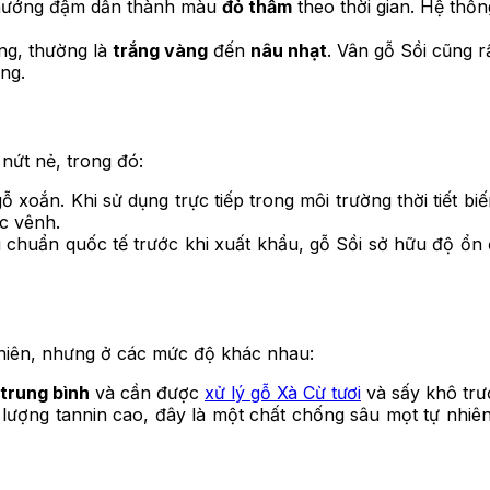
 hướng đậm dần thành màu
đỏ thẫm
theo thời gian. Hệ thố
áng, thường là
trắng vàng
đến
nâu nhạt
. Vân gỗ Sồi cũng r
ng.
nứt nẻ, trong đó:
gỗ xoắn. Khi sử dụng trực tiếp trong môi trường thời tiết
ặc vênh.
 chuẩn quốc tế trước khi xuất khẩu, gỗ Sồi sở hữu độ ổn đị
hiên, nhưng ở các mức độ khác nhau:
trung bình
và cần được
xử lý gỗ Xà Cừ tươi
và sấy khô trư
 lượng tannin cao, đây là một chất chống sâu mọt tự nhiê