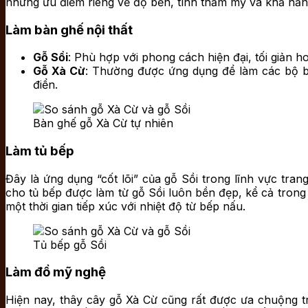
những ưu điểm riêng về độ bền, tính thẩm mỹ và khả nă
Làm bàn ghế nội thất
Gỗ Sồi
: Phù hợp với phong cách hiện đại, tối giản 
Gỗ Xà Cừ
: Thường được ứng dụng để làm các bộ b
điển.
Bàn ghế gỗ Xà Cừ tự nhiên
Làm tủ bếp
Đây là ứng dụng “cốt lõi” của gỗ Sồi trong lĩnh vực tra
cho tủ bếp được làm từ gỗ Sồi luôn bền đẹp, kể cả trong 
một thời gian tiếp xúc với nhiệt độ từ bếp nấu.
Tủ bếp gỗ Sồi
Làm đồ mỹ nghệ
Hiện nay, thây cây gỗ Xà Cừ cũng rất được ưa chuộng t