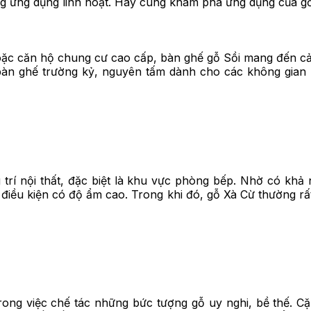
ng ứng dụng linh hoạt. Hãy cùng khám phá ứng dụng của g
hoặc căn hộ chung cư cao cấp, bàn ghế gỗ Sồi mang đến cảm
àn ghế trường kỷ, nguyên tấm dành cho các không gian
ng trí nội thất, đặc biệt là khu vực phòng bếp. Nhờ có kh
điều kiện có độ ẩm cao. Trong khi đó, gỗ Xà Cừ thường rất 
rong việc chế tác những bức tượng gỗ uy nghi, bề thế. C