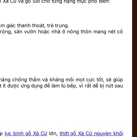
ỗ Xà Cừ và gỗ Sồi cho từng hạng mục phổ biến:
 giác thanh thoát, trẻ trung.
 rộng, sân vườn hoặc nhà ở nông thôn mang nét cổ
ả năng chống thấm và kháng mối mọt cực tốt, sẽ giúp
ít được ứng dụng để làm tủ bếp, vì rất dễ bị nứt sau
ặp
lục bình gỗ Xà Cừ
lớn,
thớt gỗ Xà Cừ nguyên khối