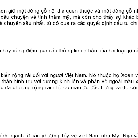
 chọn giữ một dòng gỗ nội địa quen thuộc và một dòng gỗ n
câu chuyện về tính thẩm mỹ, mà còn cho thấy sự khác biệ
à chuyên sâu nhất, từ đó đưa ra các quyết định đầu tư ch
ta hãy cùng điểm qua các thông tin cơ bản của hai loại gỗ
 biến rộng rãi đối với người Việt Nam. Nó thuộc họ Xoan 
 thân hình trụ với đường kính lớn và phần vỏ ngoài màu 
ược ưa chuộng rộng rãi nhờ có màu đỏ đặc trưng và độ cứ
hính ngạch từ các phương Tây về Việt Nam như Mỹ, Nga và