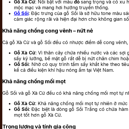
Gỗ Xà Cừ
: Nổi bật với màu
đỏ
sang trọng và có xu
mộc mạc và mang hơi hướng truyền thống.
Gỗ Sồi
: Đặc trưng của gỗ Sồi là sở hữu tone màu s
cảm giác rộng rãi và hiện đại hơn cho không gian số
Khả năng chống cong vênh – nứt nẻ
Cả gỗ Xà Cừ và gỗ Sồi đều có nhược điểm dễ cong vênh, 
Gỗ Xà Cừ
: Vì thân cây chứa nhiều nước và các sợi 
sấy kỹ lưỡng, bề mặt gỗ rất dễ bị nứt chân chim ho
Gỗ Sồi
: Nhờ có quy trình tẩm sấy khắt khe theo tiêu
kể cả điều kiện khí hậu nóng ẩm tại Việt Nam.
Khả năng chống mối mọt
Gỗ Sồi và gỗ Xà Cừ đều có khả năng chống mối mọt tự n
Gỗ Xà Cừ
: Khả năng chống mối mọt tự nhiên ở mức
Gỗ Sồi
: Đặc biệt là dòng gỗ Sồi Trắng có chứa hàm
mọt tốt hơn gỗ Xà Cừ.
Trọng lượng và tính gia công