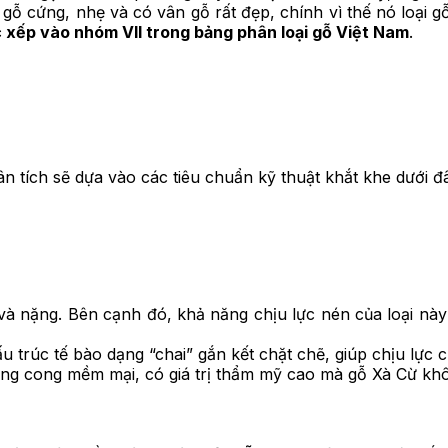
 gỗ cứng, nhẹ và có vân gỗ rất đẹp, chính vì thế nó loại g
 xếp vào nhóm VII trong bảng phân loại gỗ Việt Nam
.
ân tích sẽ dựa vào các tiêu chuẩn kỹ thuật khắt khe dưới đ
 và nặng. Bên cạnh đó, khả năng chịu lực nén của loại nà
trúc tế bào dạng “chai” gắn kết chặt chẽ, giúp chịu lực cự
ng cong mềm mại, có giá trị thẩm mỹ cao mà gỗ Xà Cừ kh