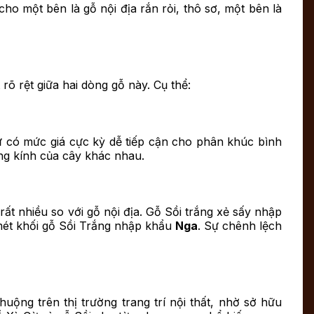
o một bên là gỗ nội địa rắn rỏi, thô sơ, một bên là
rõ rệt giữa hai dòng gỗ này. Cụ thể:
ừ có mức giá cực kỳ dễ tiếp cận cho phân khúc bình
ng kính của cây khác nhau.
rất nhiều so với gỗ nội địa. Gỗ Sồi trắng xẻ sấy nhập
mét khối gỗ Sồi Trắng nhập khẩu
Nga
. Sự chênh lệch
uộng trên thị trường trang trí nội thất, nhờ sở hữu