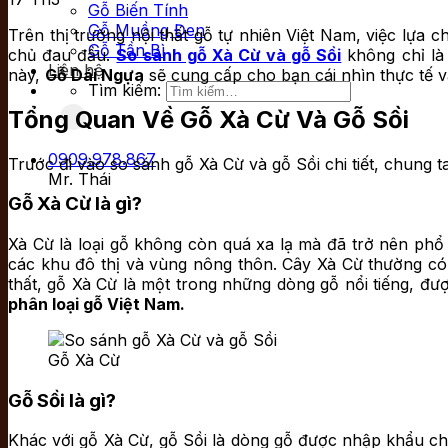
Gỗ Biến Tính
Gỗ Muồng Đen
Trên thị trường nội thất gỗ tự nhiên Việt Nam, việc lựa
Gỗ Tần Bì
chủ đau đầu.
So sánh gỗ Xà Cừ và gỗ Sồi
không chỉ là 
Liên hệ
này,
Gỗ Dái Ngựa
sẽ cung cấp cho bạn cái nhìn thực tế v
Tìm kiếm:
Tổng Quan Về Gỗ Xà Cừ Và Gỗ Sồi
0909.978.867
Trước đi vào so sánh gỗ Xà Cừ và gỗ Sồi chi tiết, chung 
Mr. Thái
Gỗ Xà Cừ là gì?
Xà Cừ là loại gỗ không còn quá xa lạ mà đã trở nên phổ
các khu đô thị và vùng nông thôn. Cây Xà Cừ thường có
thất, gỗ Xà Cừ là một trong những dòng gỗ nổi tiếng, đ
phân loại gỗ Việt Nam.
Gỗ Xà Cừ
Gỗ Sồi là gì?
Khác với gỗ Xà Cừ, gỗ Sồi là dòng gỗ được nhập khẩu c