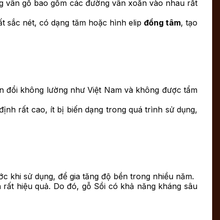
ng vân gỗ bao gồm các đường vân xoắn vào nhau rất
ất sắc nét, có dạng tăm hoặc hình elip
đồng tâm
, tạo
 biến đổi không lường như Việt Nam và không được tẩm
nh rất cao, ít bị biến dạng trong quá trình sử dụng,
ớc khi sử dụng, để gia tăng độ bền trong nhiều năm.
n rất hiệu quả. Do đó, gỗ Sồi có khả năng kháng sâu