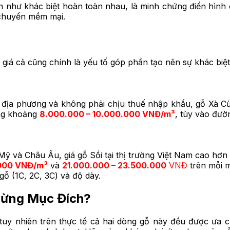
như khác biệt hoàn toàn nhau, là minh chứng điển hình ch
 chuyển mềm mại.
 giá cả cũng chính là yếu tố góp phần tạo nên sự khác biệt 
u địa phương và không phải chịu thuế nhập khẩu, gỗ Xà C
ong khoảng
8.000.000 – 10.000.000 VNĐ/m³
, tùy vào đườ
Mỹ và Châu Âu, giá gỗ Sồi tại thị trường Việt Nam cao hơn 
.000 VNĐ/m³
và
21.000.000 – 23.500.000
VNĐ
trên mỗi 
ỗ (1C, 2C, 3C) và độ dày.
Từng Mục Đích?
tuy nhiên trên thực tế cả hai dòng gỗ này đều được ưa ch