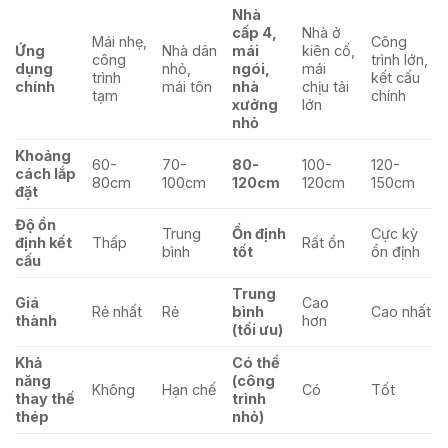
Nhà
cấp 4,
Nhà ở
Mái nhẹ,
Công
Ứng
Nhà dân
mái
kiên cố,
công
trình lớn,
dụng
nhỏ,
ngói,
mái
trình
kết cấu
chính
mái tôn
nhà
chịu tải
tạm
chính
xưởng
lớn
nhỏ
Khoảng
60-
70-
80-
100-
120-
cách lắp
80cm
100cm
120cm
120cm
150cm
đặt
Độ ổn
Trung
Ổn định
Cực kỳ
định kết
Thấp
Rất ổn
bình
tốt
ổn định
cấu
Trung
Giá
Cao
Rẻ nhất
Rẻ
bình
Cao nhất
thành
hơn
(tối ưu)
Khả
Có thể
năng
(công
Không
Hạn chế
Có
Tốt
thay thế
trình
thép
nhỏ)