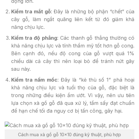
động lớn.
Kiểm tra mắt gỗ
: Đây là những bộ phận “chết” của
cây gỗ, làm ngắt quãng liên kết từ đó giảm khả
năng chịu lực.
Kiểm tra độ phẳng
: Các thanh gỗ thẳng thường có
khả năng chịu lực và tính thẩm mỹ tốt hơn gỗ cong.
Bên cạnh đó, nếu độ cong của gỗ vượt quá 1%
chiều dài cả cây thì nên loại bỏ để tránh nứt gãy
sau này.
Kiểm tra nấm mốc
: Đây là “kẻ thù số 1” phá hoại
khả năng chịu lực và tuổi thọ của gỗ, đặc biệt là
trong những điều kiện ẩm ướt. Vì vậy, nên ưu tiên
lựa chọn xà gồ gỗ đã qua xử lý, tẩm sấy đạt chuẩn
để hạn chế tối đa nguy cơ bị tấn công, gây hại.
Cách mua xà gồ gỗ 10×10 đúng kỹ thuật, phù hợp