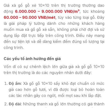
Giá xà gồ gỗ xẻ 10×10 trên thị trường thường dao
động
6.000.000 – 9.000.000 VNĐ/m³
, tức khoảng
60.000 – 90.000 VNĐ/mét
, tùy vào từng loại gỗ. Đây
là giải pháp lý tưởng dành cho những khách hàng
muốn mua xà gồ gỗ xẻ sẵn, không phải chờ đợi và sử
dụng lắp đặt trực tiếp trên công trình. Điều này mang
đến sự tiện lợi và dễ dàng kiểm đếm đúng số lượng tại
công trình.
Các yếu tố ảnh hưởng đến giá
Vốn dĩ có sự chênh lệch lớn giữa giá xà gồ gỗ 10×10
trên thị trường là do các nguyên nhân dưới đây:
Độ ẩm
: Xà gồ gỗ 10×10 sấy khô đạt chuẩn có mức
giá cao hơn gỗ tươi, vì đã được loại bỏ hoàn toàn
các tác nhân gây co ngót, mối mọt sau khi lắp đặt.
Độ dài
: Những thanh xà gồ lớn thường có giá thành