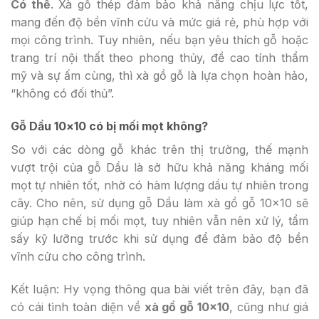
Có thể
. Xà gồ thép đảm bảo khả năng chịu lực tốt,
mang đến độ bền vĩnh cửu và mức giá rẻ, phù hợp với
mọi công trình. Tuy nhiên, nếu bạn yêu thích gỗ hoặc
trang trí nội thất theo phong thủy, đề cao tính thẩm
mỹ và sự ấm cùng, thì xà gồ gỗ là lựa chọn hoàn hảo,
“không có đối thủ”.
Gỗ Dầu 10×10 có bị mối mọt không?
So với các dòng gỗ khác trên thị trường, thế mạnh
vượt trội của gỗ Dầu là sở hữu khả năng kháng mối
mọt tự nhiên tốt, nhờ có hàm lượng dầu tự nhiên trong
cây. Cho nên, sử dụng gỗ Dầu làm xà gồ gỗ 10×10 sẽ
giúp hạn chế bị mối mọt, tuy nhiên vẫn nên xử lý, tẩm
sấy kỹ lưỡng trước khi sử dụng để đảm bảo độ bền
vĩnh cửu cho công trình.
Kết luận: Hy vọng thông qua bài viết trên đây, bạn đã
có cái tình toàn diện về
xà gồ gỗ 10×10
, cũng như giá