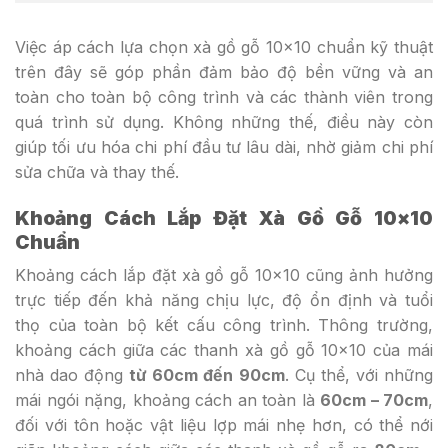
Việc áp cách lựa chọn xà gồ gỗ 10×10 chuẩn kỹ thuật
trên đây sẽ góp phần đảm bảo độ bền vững và an
toàn cho toàn bộ công trình và các thành viên trong
quá trình sử dụng. Không những thế, điều này còn
giúp tối ưu hóa chi phí đầu tư lâu dài, nhờ giảm chi phí
sửa chữa và thay thế.
Khoảng Cách Lắp Đặt Xà Gồ Gỗ 10×10
Chuẩn
Khoảng cách lắp đặt xà gồ gỗ 10×10 cũng ảnh hưởng
trực tiếp đến khả năng chịu lực, độ ổn định và tuổi
thọ của toàn bộ kết cấu công trình. Thông trường,
khoảng cách giữa các thanh xà gồ gỗ 10×10 của mái
nhà dao động
từ 60cm đến
90cm
. Cụ thể, với những
mái ngói nặng, khoảng cách an toàn là
60cm – 70cm
,
đối với tôn hoặc vật liệu lợp mái nhẹ hơn, có thể nới