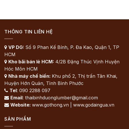
THÔNG TIN LIÊN HỆ
VP DG:
Số 9 Phan Kế Bính, P. Đa Kao, Quận 1, TP

HCM
Kho bãi bán lẻ HCM:
4/2B Đặng Thúc Vịnh Huyện

Hóc Môn HCM
Nhà máy chế biến:
Khu phố 2, Thị trấn Tân Khai,

Huyện Hớn Quản, Tỉnh Bình Phước
Tel
: 090 2288 097

Email
: thaibinhduonglumber@gmail.com

Website:
www.gothong.vn | www.godaingua.vn

SẢN PHẨM