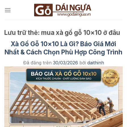
Chuyển
đến
nội
dung
Lưu trữ thẻ:
mua xà gồ gỗ 10×10 ở đâu
Xà Gồ Gỗ 10×10 Là Gì? Báo Giá Mới
Nhất & Cách Chọn Phù Hợp Công Trình
Đã đăng trên
30/03/2026
bởi
daithinh