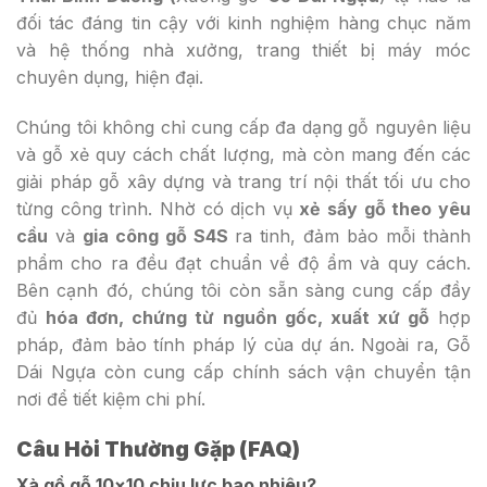
đối tác đáng tin cậy với kinh nghiệm hàng chục năm
và hệ thống nhà xưởng, trang thiết bị máy móc
chuyên dụng, hiện đại.
Chúng tôi không chỉ cung cấp đa dạng gỗ nguyên liệu
và gỗ xẻ quy cách chất lượng, mà còn mang đến các
giải pháp gỗ xây dựng và trang trí nội thất tối ưu cho
từng công trình. Nhờ có dịch vụ
xẻ sấy gỗ theo yêu
cầu
và
gia công gỗ S4S
ra tinh, đảm bảo mỗi thành
phẩm cho ra đều đạt chuẩn về độ ẩm và quy cách.
Bên cạnh đó, chúng tôi còn sẵn sàng cung cấp đầy
đủ
hóa đơn, chứng từ nguồn gốc, xuất xứ gỗ
hợp
pháp, đảm bảo tính pháp lý của dự án. Ngoài ra, Gỗ
Dái Ngựa còn cung cấp chính sách vận chuyển tận
nơi để tiết kiệm chi phí.
Câu Hỏi Thường Gặp (FAQ)
Xà gồ gỗ 10×10 chịu lực bao nhiêu?