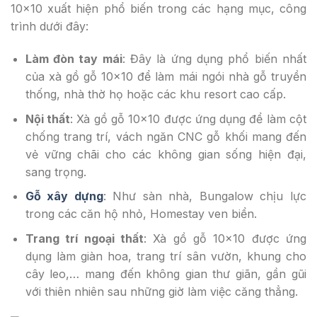
10×10 xuất hiện phổ biến trong các hạng mục, công
trình dưới đây:
Làm đòn tay mái
: Đây là ứng dụng phổ biến nhất
của xà gồ gỗ 10×10 để làm mái ngói nhà gỗ truyền
thống, nhà thờ họ hoặc các khu resort cao cấp.
Nội thất
: Xà gồ gỗ 10×10 được ứng dụng để làm cột
chống trang trí, vách ngăn CNC gỗ khối mang đến
vẻ vững chãi cho các không gian sống hiện đại,
sang trọng.
Gỗ xây dựng
: Như sàn nhà, Bungalow chịu lực
trong các căn hộ nhỏ, Homestay ven biển.
Trang trí ngoại thất
: Xà gồ gỗ 10×10 được ứng
dụng làm giàn hoa, trang trí sân vườn, khung cho
cây leo,… mang đến không gian thư giãn, gần gũi
với thiên nhiên sau những giờ làm việc căng thẳng.