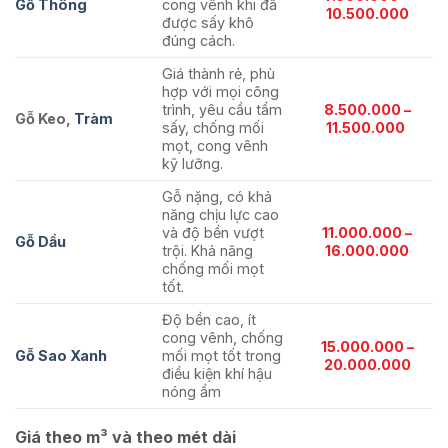
Gỗ Thông
cong vênh khi đã
10.500.000
được sấy khô
đúng cách.
Giá thành rẻ, phù
hợp với mọi công
trình, yêu cầu tẩm
8.500.000 –
Gỗ Keo,
Tràm
sấy, chống mối
11.500.000
mọt, cong vênh
kỹ lưỡng.
Gỗ nặng, có khả
năng chịu lực cao
và độ bền vượt
11.000.000 –
Gỗ Dầu
trội. Khả năng
16.000.000
chống mối mọt
tốt.
Độ bền cao, ít
cong vênh, chống
15.000.000 –
Gỗ Sao Xanh
mối mọt tốt trong
20.000.000
điều kiện khí hậu
nóng ẩm
Giá theo m³ và theo mét dài