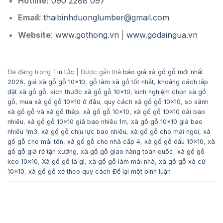
Hotline:
090 2288 097
Email:
thaibinhduonglumber@gmail.com
Website
:
www.gothong.vn
|
www.godaingua.vn
Đã đăng trong
Tin tức
|
Được gắn thẻ
báo giá xà gồ gỗ mới nhất
2026
,
giá xà gồ gỗ 10x10
,
gỗ làm xà gồ tốt nhất
,
khoảng cách lắp
đặt xà gồ gỗ
,
kích thước xà gồ gỗ 10x10
,
kinh nghiệm chọn xà gồ
gỗ
,
mua xà gồ gỗ 10x10 ở đâu
,
quy cách xà gồ gỗ 10x10
,
so sánh
xà gồ gỗ và xà gồ thép
,
xà gồ gỗ 10x10
,
xà gồ gỗ 10x10 dài bao
nhiêu
,
xà gồ gỗ 10x10 giá bao nhiêu 1m
,
xà gồ gỗ 10x10 giá bao
nhiêu 1m3
,
xà gồ gỗ chịu lực bao nhiêu
,
xà gồ gỗ cho mái ngói
,
xà
gồ gỗ cho mái tôn
,
xà gồ gỗ cho nhà cấp 4
,
xà gồ gỗ dầu 10x10
,
xà
gồ gỗ giá rẻ tận xưởng
,
xà gồ gỗ giao hàng toàn quốc
,
xà gồ gỗ
keo 10x10
,
Xà gồ gỗ là gì
,
xà gồ gỗ làm mái nhà
,
xà gồ gỗ xà cừ
10x10
,
xà gồ gỗ xẻ theo quy cách
Để lại một bình luận