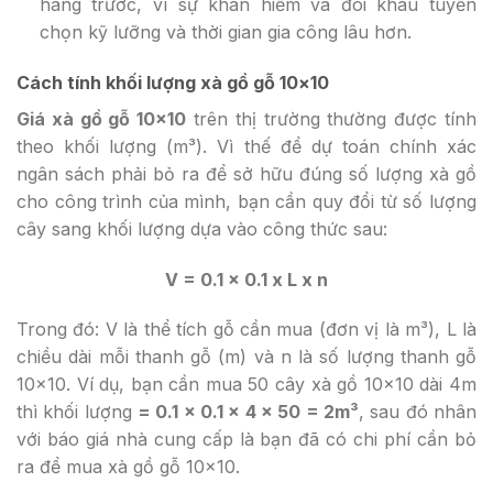
hàng trước, vì sự khan hiếm và đòi khâu tuyển
chọn kỹ lưỡng và thời gian gia công lâu hơn.
Cách tính khối lượng xà gồ gỗ 10×10
Giá xà gồ gỗ 10×10
trên thị trường thường được tính
theo khối lượng (m³). Vì thế để dự toán chính xác
ngân sách phải bỏ ra để sở hữu đúng số lượng xà gồ
cho công trình của mình, bạn cần quy đổi từ số lượng
cây sang khối lượng dựa vào công thức sau:
V = 0.1 x 0.1 x L x n
Trong đó:
V
là thể tích gỗ cần mua (đơn vị là m³),
L
là
chiều dài mỗi thanh gỗ (m) và
n
là số lượng thanh gỗ
10×10. Ví dụ, bạn cần mua 50 cây xà gồ 10×10 dài 4m
thì khối lượng
=
0.1 x 0.1 x 4 x 50 = 2m³
, sau đó nhân
với báo giá nhà cung cấp là bạn đã có chi phí cần bỏ
ra để mua xà gồ gỗ 10×10.