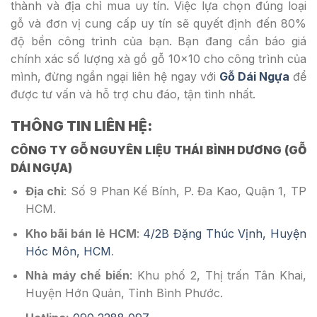
thành và địa chỉ mua uy tín. Việc lựa chọn đúng loại
gỗ và đơn vị cung cấp uy tín sẽ quyết định đến 80%
độ bền công trình của bạn. Bạn đang cần báo giá
chính xác số lượng xà gồ gỗ 10×10 cho công trình của
mình, đừng ngần ngại liên hệ ngay với
Gỗ Dái Ngựa
để
được tư vấn và hỗ trợ chu đáo, tận tình nhất.
THÔNG TIN LIÊN HỆ:
CÔNG TY GỖ NGUYÊN LIỆU THÁI BÌNH DƯƠNG (GỖ
DÁI NGỰA)
Địa chỉ
: Số 9 Phan Kế Bính, P. Đa Kao, Quận 1, TP
HCM.
Kho bãi bán lẻ HCM
:
4/2B Đặng Thúc Vịnh, Huyện
Hóc Môn, HCM
.
Nhà máy chế biến
: Khu phố 2, Thị trấn Tân Khai,
Huyện Hớn Quản, Tỉnh Bình Phước.