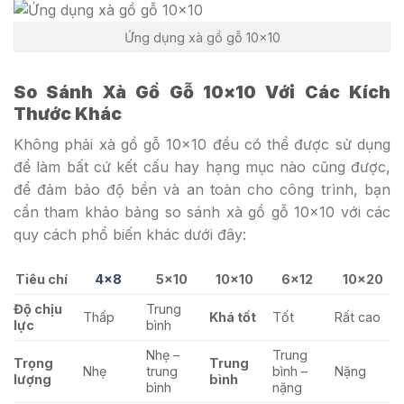
Ứng dụng xà gồ gỗ 10×10
So Sánh Xà Gồ Gỗ 10×10 Với Các Kích
Thước Khác
Không phải xà gồ gỗ 10×10 đều có thể được sử dụng
để làm bất cứ kết cấu hay hạng mục nào cũng được,
để đảm bảo độ bền và an toàn cho công trình, bạn
cần tham khảo bảng so sánh xà gồ gỗ 10×10 với các
quy cách phổ biến khác dưới đây:
Tiêu chí
4×8
5×10
10×10
6×12
10×20
Độ chịu
Trung
Thấp
Khá tốt
Tốt
Rất cao
lực
bình
Nhẹ –
Trung
Trọng
Trung
Nhẹ
trung
bình –
Nặng
lượng
bình
bình
nặng