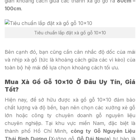
giãn khoảng cách giữa các thanh xà gồ gỗ ra
80cm –
100cm
.
Tiêu chuẩn lắp đặt xà gồ gỗ 10×10
Bên cạnh đó, bạn cũng cần cân nhắc độ dốc của mái
và nhịp xà gồ (tức là khoảng cách giữa các vì kèo) của
toàn bộ hệ mái để lựa chọn khoảng cách tối ưu.
Mua Xà Gồ Gỗ 10×10 Ở Đâu Uy Tín, Giá
Tốt?
Hiện nay, để sở hữu được xà gồ gỗ 10×10 đảm bảo
chất lượng và độ bền, bạn nên chọn các xưởng xẻ gỗ
lớn hoặc công ty chuyên doanh gỗ nguyên liệu
chuyên nghiệp. Tại khu vực miền Nam, đặc biệt là
thành phố Hồ Chí Minh,
công ty Gỗ Nguyên Liệu
Thái Bình Dương (
Xưởng gỗ
Gỗ Dái Ngựa
) tự hào là