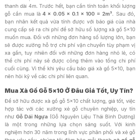
thanh dài 4m. Trước hết, bạn cần tính toán khối lượng
gỗ cần mua là
4 x 0.05 x 0.1 x 100 = 2m³
. Sau đó,
bạn nhân kết quả vừa tính được với báo giá của nhà
cung cấp sẽ ra chi phí để sở hữu số lượng xà gồ 5×10
muốn mua. Đối với những đơn hàng số lượng lớn, bạn
sẽ được xưởng hỗ trợ chi phí vận chuyển tùy phạm vị
xa gần, tuy nhiên đối với những đơn hàng nhỏ lẻ, có
thể chi phí này sẽ được công thêm vào tổng chi phí
cuối cùng. Vì thế khi yêu cầu báo giá xà gồ 5×10, bạn
nên hỏi kỹ về các chi phí liên quan.
Mua Xà Gồ Gỗ 5×10 Ở Đâu Giá Tốt, Uy Tín?
Để sở hữu được xà gồ gỗ 5×10 chất lượng, giá tốt, việc
hợp tác với các xưởng xẻ gỗ chuyên nghiệp, uy tín
như
Gỗ Dái Ngựa
(Gỗ Nguyên Liệu Thái Bình Dương)
là một trong những lựa chọn sáng suốt. Với kinh
nghiệm hơn 30 năm trong lĩnh vực phân phối và xẻ gỗ