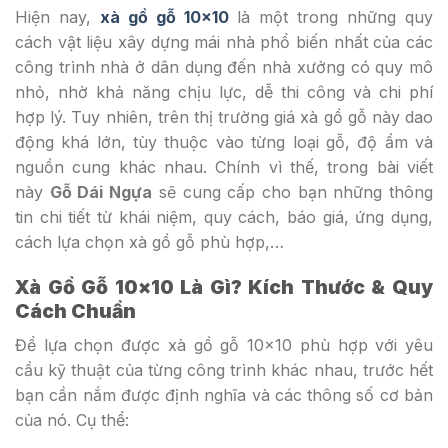
Hiện nay,
xà gồ gỗ 10×10
là một trong những quy
cách vật liệu xây dựng mái nhà phổ biến nhất của các
công trình nhà ở dân dụng đến nhà xưởng có quy mô
nhỏ, nhờ khả năng chịu lực, dễ thi công và chi phí
hợp lý. Tuy nhiên, trên thị trường giá xà gồ gỗ này dao
động khá lớn, tùy thuộc vào từng loại gỗ, độ ẩm và
nguồn cung khác nhau. Chính vì thế, trong bài viết
này
Gỗ Dái Ngựa
sẽ cung cấp cho bạn những thông
tin chi tiết từ khái niệm, quy cách, báo giá, ứng dụng,
cách lựa chọn xà gồ gỗ phù hợp,…
Xà Gồ Gỗ 10×10 Là Gì? Kích Thước & Quy
Cách Chuẩn
Để lựa chọn được xà gồ gỗ 10×10 phù hợp với yêu
cầu kỹ thuật của từng công trình khác nhau, trước hết
bạn cần nắm được định nghĩa và các thông số cơ bản
của nó. Cụ thể: