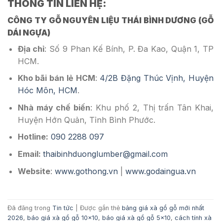
THÔNG TIN LIÊN HỆ:
CÔNG TY GỖ NGUYÊN LIỆU THÁI BÌNH DƯƠNG (GỖ
DÁI NGỰA)
Địa chỉ
: Số 9 Phan Kế Bính, P. Đa Kao, Quận 1, TP
HCM.
Kho bãi bán lẻ HCM
:
4/2B Đặng Thúc Vịnh, Huyện
Hóc Môn, HCM
.
Nhà máy chế biến
: Khu phố 2, Thị trấn Tân Khai,
Huyện Hớn Quản, Tỉnh Bình Phước.
Hotline:
090 2288 097
Email:
thaibinhduonglumber@gmail.com
Website
:
www.gothong.vn
|
www.godaingua.vn
Đã đăng trong
Tin tức
|
Được gắn thẻ
bảng giá xà gồ gỗ mới nhất
2026
,
báo giá xà gồ gỗ 10x10
,
báo giá xà gồ gỗ 5x10
,
cách tính xà