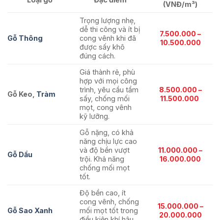
(VNĐ/m³)
Trọng lượng nhẹ,
dễ thi công và ít bị
7.500.000 –
Gỗ Thông
cong vênh khi đã
10.500.000
được sấy khô
đúng cách.
Giá thành rẻ, phù
hợp với mọi công
trình, yêu cầu tẩm
8.500.000 –
Gỗ Keo,
Tràm
sấy, chống mối
11.500.000
mọt, cong vênh
kỹ lưỡng.
Gỗ nặng, có khả
năng chịu lực cao
và độ bền vượt
11.000.000 –
Gỗ Dầu
trội. Khả năng
16.000.000
chống mối mọt
tốt.
Độ bền cao, ít
cong vênh, chống
15.000.000 –
Gỗ Sao Xanh
mối mọt tốt trong
20.000.000
điều kiện khí hậu