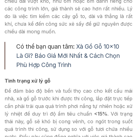
chiều dài vượt khổ, như 6m hoặc 8m dành riêng cho
các công trình lớn, giá thành sẽ cao hơn rất nhiều. Lý
do là việc tìm kiếm các cây gỗ to, dài và thẳng là rất
khí, chưa kể đến công sức xẻ sấy để giữ nguyên được
chiều dài mong muốn.
Có thể bạn quan tâm:
Xà Gồ Gỗ 10×10
Là Gì? Báo Giá Mới Nhất & Cách Chọn
Phù Hợp Công Trình
Tình trạng xử lý gỗ
Để đảm bảo độ bền và tuổi thọ cao cho kết cấu mái
nhà, xà gồ gỗ trước khi được thi công, lắp đặt trực tiếp
cần phải trải qua quá trình phơi nắng tự nhiên hoặc xử
lý nhiệt để duy trì độ ẩm tiêu chuẩn
<15%
. Với trạng
thái này, gỗ sẽ khó bị cong vênh, co ngót trong suốt
quá trình thi công, sử dụng so với gỗ tươi chứa nhiều
nước. Điều này cũng đồng nghĩa với việc giá thành cao