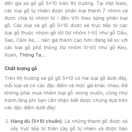
đến giá xà gồ gỗ 5×10 trên thị trường. Tại Việt Nam,
các loại gỗ tự nhiên được phân loại thành 7 nhóm và
được chia từ nhóm từ I đến VIII theo bảng phân loại
gỗ. Các loại xà gồ gỗ 5×10 được xẻ trực tiếp từ các
loại gỗ thuộc nhóm gỗ tốt (từ nhóm I-III) như gỗ Dầu,
Sao, Căm Xe,… nên giá thành cao hơn đáng kể so với
các loại gỗ phổ thông (từ nhóm IV-VI) như gỗ Keo,
Xoan,
Thông Ta
,…
Chất lượng gỗ
Trên thị trường xà gồ gỗ 5×10 có hai loại gỗ dưới đây,
mỗi loại sẽ có các đặc điểm và mức giá khác nhau. Để
không phải mua nhầm loại gỗ mong muốn, cũng như
tránh lãng phí bạn cần nhận biết được chúng dựa trên
các đặc điểm dưới đây:
Hàng đủ (5×10 chuẩn)
: Là những thanh gỗ được xẻ
sấy trực tiếp từ thân cây gỗ tự nhiên và được bào