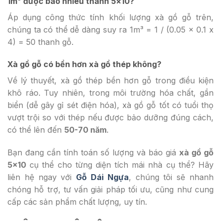
1m³ được bao nhiêu thanh 5×10?
Áp dụng công thức tính khối lượng xà gồ gỗ trên,
chúng ta có thể dễ dàng suy ra 1m³ = 1 / (0.05 x 0.1 x
4) = 50 thanh gỗ.
Xà gồ gỗ có bền hơn xà gồ thép không?
Về lý thuyết, xà gồ thép bền hơn gỗ trong điều kiện
khô ráo. Tuy nhiên, trong môi trường hóa chất, gần
biển (dễ gây gỉ sét điện hóa), xà gồ gỗ tốt có tuổi thọ
vượt trội so với thép nếu được bảo dưỡng đúng cách,
có thể lên đến
50-70 năm
.
Bạn đang cần tính toán số lượng và báo giá
xà gồ gỗ
5×10
cụ thể cho từng diện tích mái nhà cụ thể? Hãy
liên hệ ngay với
Gỗ Dái Ngựa
, chúng tôi sẽ nhanh
chóng hỗ trợ, tư vấn giải pháp tối ưu, cũng như cung
cấp các sản phẩm chất lượng, uy tín.