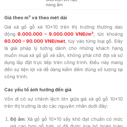
nóng ẩm
Giá theo m³ và theo mét dài
Giá xà gồ gỗ xẻ 10×10 trên thị trường thường dao
động
6.000.000 – 9.000.000 VNĐ/m³
, tức khoảng
60.000 – 90.000 VNĐ/mét
, tùy vào từng loại gỗ. Đây
là giải pháp lý tưởng dành cho những khách hàng
muốn mua xà gồ gỗ xẻ sẵn, không phải chờ đợi và sử
dụng lắp đặt trực tiếp trên công trình. Điều này mang
đến sự tiện lợi và dễ dàng kiểm đếm đúng số lượng tại
công trình.
Các yếu tố ảnh hưởng đến giá
Vốn dĩ có sự chênh lệch lớn giữa giá xà gồ gỗ 10×10
trên thị trường là do các nguyên nhân dưới đây:
Độ ẩm
: Xà gồ gỗ 10×10 sấy khô đạt chuẩn có mức
giá cao hơn gỗ tươi, vì đã được loại bỏ hoàn toàn