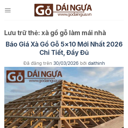
Chuyển
đến
nội
dung
Lưu trữ thẻ:
xà gồ gỗ làm mái nhà
Báo Giá Xà Gồ Gỗ 5×10 Mới Nhất 2026
Chi Tiết, Đầy Đủ
Đã đăng trên
30/03/2026
bởi
daithinh