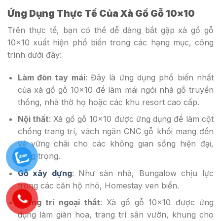
Ứng Dụng Thực Tế Của Xà Gồ Gỗ 10×10
Trên thực tế, bạn có thể dễ dàng bắt gặp xà gồ gỗ
10×10 xuất hiện phổ biến trong các hạng mục, công
trình dưới đây:
Làm đòn tay mái
: Đây là ứng dụng phổ biến nhất
của xà gồ gỗ 10×10 để làm mái ngói nhà gỗ truyền
thống, nhà thờ họ hoặc các khu resort cao cấp.
Nội thất
: Xà gồ gỗ 10×10 được ứng dụng để làm cột
chống trang trí, vách ngăn CNC gỗ khối mang đến
vẻ vững chãi cho các không gian sống hiện đại,
sang trọng.
Gỗ xây dựng
: Như sàn nhà, Bungalow chịu lực
trong các căn hộ nhỏ, Homestay ven biển.
Trang trí ngoại thất
: Xà gồ gỗ 10×10 được ứng
dụng làm giàn hoa, trang trí sân vườn, khung cho