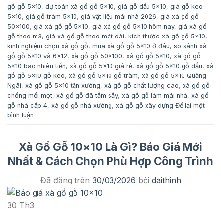
gồ gỗ 5x10
,
dự toán xà gồ gỗ 5x10
,
giá gỗ dầu 5x10
,
giá gỗ keo
5x10
,
giá gỗ tràm 5x10
,
giá vật liệu mái nhà 2026
,
giá xà gồ gỗ
50x100
,
giá xà gồ gỗ 5x10
,
giá xà gồ gỗ 5x10 hôm nay
,
giá xà gồ
gỗ theo m3
,
giá xà gồ gỗ theo mét dài
,
kích thước xà gồ gỗ 5x10
,
kinh nghiệm chọn xà gồ gỗ
,
mua xà gồ gỗ 5x10 ở đâu
,
so sánh xà
gồ gỗ 5x10 và 6x12
,
xà gồ gỗ 50x100
,
xà gồ gỗ 5x10
,
xà gồ gỗ
5x10 bao nhiêu tiền
,
xà gồ gỗ 5x10 giá rẻ
,
xà gồ gỗ 5x10 gỗ dầu
,
xà
gồ gỗ 5x10 gỗ keo
,
xà gồ gỗ 5x10 gỗ tràm
,
xà gồ gỗ 5x10 Quảng
Ngãi
,
xà gồ gỗ 5x10 tận xưởng
,
xà gồ gỗ chất lượng cao
,
xà gồ gỗ
chống mối mọt
,
xà gồ gỗ đã tẩm sấy
,
xà gồ gỗ làm mái nhà
,
xà gồ
gỗ nhà cấp 4
,
xà gồ gỗ nhà xưởng
,
xà gỗ gỗ xây dựng
Để lại một
bình luận
Xà Gồ Gỗ 10×10 Là Gì? Báo Giá Mới
Nhất & Cách Chọn Phù Hợp Công Trình
Đã đăng trên
30/03/2026
bởi
daithinh
30
Th3