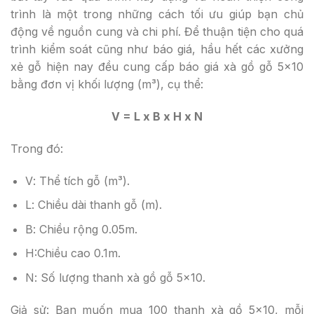
trình là một trong những cách tối ưu giúp bạn chủ
động về nguồn cung và chi phí. Để thuận tiện cho quá
trình kiểm soát cũng như báo giá, hầu hết các xưởng
xẻ gỗ hiện nay đều cung cấp báo giá xà gồ gỗ 5×10
bằng đơn vị khối lượng (m³), cụ thể:
V = L x B x H x N
Trong đó:
V
: Thể tích gỗ (m³).
L
: Chiều dài thanh gỗ (m).
B
: Chiều rộng 0.05m.
H
:Chiều cao 0.1m.
N
: Số lượng thanh xà gồ gỗ 5×10.
Giả sử: Bạn muốn mua 100 thanh xà gồ 5×10, mỗi