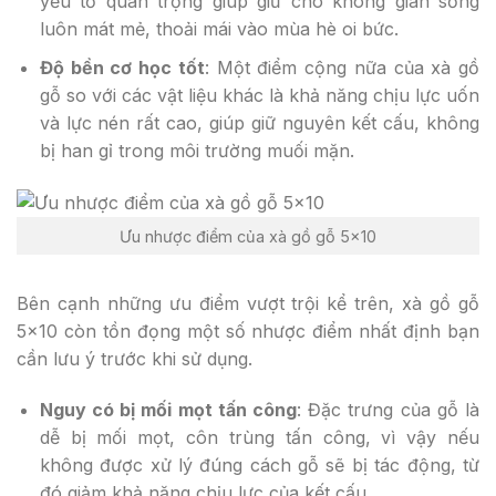
yếu tố quan trọng giúp giữ cho không gian sống
luôn mát mẻ, thoải mái vào mùa hè oi bức.
Độ bền cơ học tốt
: Một điểm cộng nữa của xà gồ
gỗ so với các vật liệu khác là khả năng chịu lực uốn
và lực nén rất cao, giúp giữ nguyên kết cấu, không
bị han gỉ trong môi trường muối mặn.
Ưu nhược điểm của xà gồ gỗ 5×10
Bên cạnh những ưu điểm vượt trội kể trên, xà gồ gỗ
5×10 còn tồn đọng một số nhược điểm nhất định bạn
cần lưu ý trước khi sử dụng.
Nguy có bị mối mọt tấn công
: Đặc trưng của gỗ là
dễ bị mối mọt, côn trùng tấn công, vì vậy nếu
không được xử lý đúng cách gỗ sẽ bị tác động, từ
đó giảm khả năng chịu lực của kết cấu.