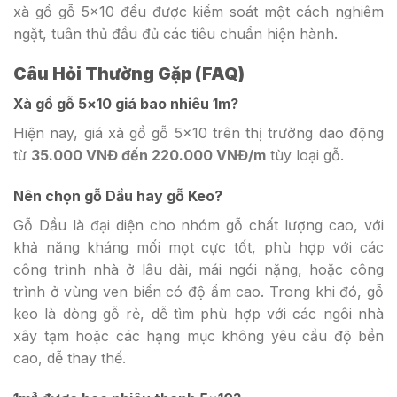
xà gồ gỗ 5×10 đều được kiểm soát một cách nghiêm
ngặt, tuân thủ đầu đủ các tiêu chuẩn hiện hành.
Câu Hỏi Thường Gặp (FAQ)
Xà gồ gỗ 5×10 giá bao nhiêu 1m?
Hiện nay, giá xà gồ gỗ 5×10 trên thị trường dao động
từ
35.000 VNĐ đến 220.000 VNĐ/m
tùy loại gỗ.
Nên chọn gỗ Dầu hay gỗ Keo?
Gỗ Dầu là đại diện cho nhóm gỗ chất lượng cao, với
khả năng kháng mối mọt cực tốt, phù hợp với các
công trình nhà ở lâu dài, mái ngói nặng, hoặc công
trình ở vùng ven biển có độ ẩm cao. Trong khi đó, gỗ
keo là dòng gỗ rẻ, dễ tìm phù hợp với các ngôi nhà
xây tạm hoặc các hạng mục không yêu cầu độ bền
cao, dễ thay thế.