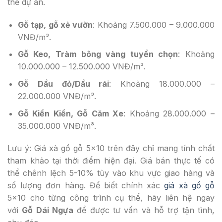
thể dự án.
Gỗ tạp, gỗ xẻ vườn
: Khoảng 7.500.000 – 9.000.000
VNĐ/m³.
Gỗ Keo, Tràm bông vàng tuyển chọn
: Khoảng
10.000.000 – 12.500.000 VNĐ/m³.
Gỗ Dầu đỏ/Dầu rái
: Khoảng 18.000.000 –
22.000.000 VNĐ/m³.
Gỗ Kiền Kiền, Gỗ Căm Xe
: Khoảng 28.000.000 –
35.000.000 VNĐ/m³.
Lưu ý: Giá xà gồ gỗ 5×10 trên đây chỉ mang tính chất
tham khảo tại thời điểm hiện đại. Giá bán thực tế có
thể chênh lệch 5-10% tùy vào khu vực giao hàng và
số lượng đơn hàng. Để biết chính xác
giá xà gồ gỗ
5×10 cho từng công trình cụ thể, hãy liên hệ ngay
với
Gỗ Dái Ngựa
để được tư vấn và hỗ trợ tận tình,