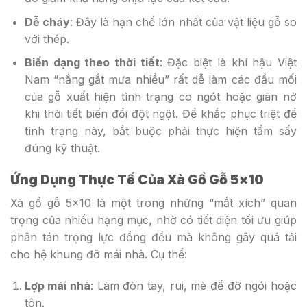
Dễ cháy
: Đây là hạn chế lớn nhất của vật liệu gỗ so
với thép.
Biến dạng theo thời tiết
: Đặc biệt là khí hậu Việt
Nam “nắng gắt mưa nhiều” rất dễ làm các đầu mối
của gỗ xuất hiện tình trạng co ngót hoặc giãn nở
khi thời tiết biến đổi đột ngột. Để khắc phục triệt để
tình trạng này, bắt buộc phải thực hiện tẩm sấy
đúng kỹ thuật.
Ứng Dụng Thực Tế Của Xà Gồ Gỗ 5×10
Xà gồ gỗ 5×10 là một trong những “mắt xích” quan
trọng của nhiều hạng mục, nhờ có tiết diện tối ưu giúp
phân tán trọng lực đồng đều mà không gây quá tải
cho hệ khung đỡ mái nhà. Cụ thể:
Lợp mái nhà
: Làm đòn tay, rui, mè để đỡ ngói hoặc
tôn.