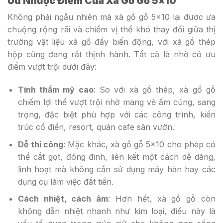
Ưu Nhược Điểm Của Xà Gồ Gỗ 5×10
Không phải ngẫu nhiên mà xà gồ gỗ 5×10 lại được ưa
chuộng rộng rãi và chiếm vị thế khó thay đổi giữa thị
trường vật liệu xà gồ đầy biến động, với xà gồ thép
hộp cũng đang rất thịnh hành. Tất cả là nhờ có ưu
điểm vượt trội dưới đây:
Tính thẩm mỹ cao
: So với xà gồ thép, xà gồ gỗ
chiếm lợi thế vượt trội nhờ mang vẻ ấm cúng, sang
trọng, đặc biệt phù hợp với các công trình, kiến
trúc cổ điển, resort, quán cafe sân vườn.
Dễ thi công
: Mặc khác, xà gồ gỗ 5×10 cho phép có
thể cắt gọt, đóng đinh, liên kết một cách dễ dàng,
linh hoạt mà không cần sử dụng máy hàn hay các
dụng cụ làm việc đắt tiền.
Cách nhiệt, cách âm
: Hơn hết, xà gồ gỗ còn
không dẫn nhiệt nhanh như kim loại, điều này là