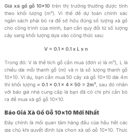
Giá xà gồ gỗ 10×10
trên thị trường thường được tính
theo khối lượng (m³). Vì thế để dự toán chính xác
ngân sách phải bỏ ra để sở hữu đúng số lượng xà gồ
cho công trình của mình, bạn cần quy đổi từ số lượng
cây sang khối lượng dựa vào công thức sau:
V = 0.1 x 0.1 x L x n
Trong đó:
V
là thể tích gỗ cần mua (đơn vị là m³),
L
là
chiều dài mỗi thanh gỗ (m) và
n
là số lượng thanh gỗ
10×10. Ví dụ, bạn cần mua 50 cây xà gồ 10×10 dài 4m
thì khối lượng
=
0.1 x 0.1 x 4 x 50 = 2m³
, sau đó nhân
với báo giá nhà cung cấp là bạn đã có chi phí cần bỏ
ra để mua xà gồ gỗ 10×10.
Báo Giá Xà Gồ Gỗ 10×10 Mới Nhất
Đây chính là mối quan tâm hàng đầu của hầu hết các
gia chủ khi quyết định lựa chọn xà gồ gỗ 10×10. Thực