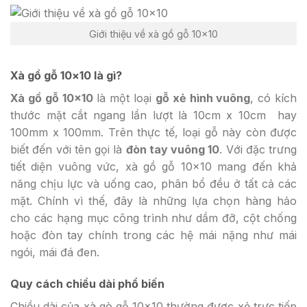
Giới thiệu về xà gồ gỗ 10×10
Xà gồ gỗ 10×10 là gì?
Xà gồ gỗ 10×10
là một loại
gỗ xẻ hình vuông
, có kích
thước mặt cắt ngang lần lượt là 10cm x 10cm hay
100mm x 100mm. Trên thực tế, loại gỗ này còn được
biết đến với tên gọi là
đòn tay vuông 10
. Với đặc trưng
tiết diện vuông vức, xà gồ gỗ 10×10 mang đến khả
năng chịu lực và uống cao, phân bổ đều ở tất cả các
mặt. Chính vì thế, đây là những lựa chọn hàng hảo
cho các hạng mục công trình như dầm đỡ, cột chống
hoặc đòn tay chính trong các hệ mái nặng như mái
ngói, mái đá đen.
Quy cách chiều dài phổ biến
Chiều dài của xà gò gỗ 10×10 thường được xẻ trực tiếp