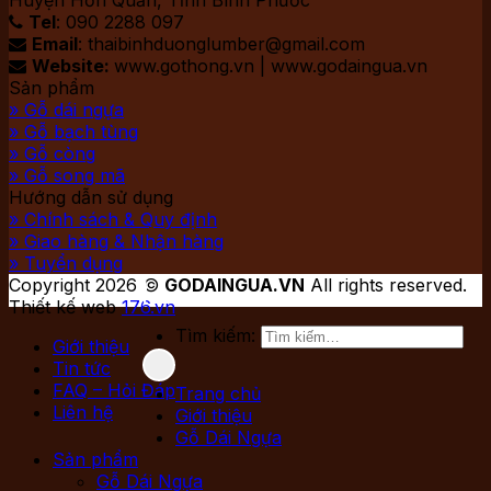
Huyện Hớn Quản, Tỉnh Bình Phước
Tel
: 090 2288 097

Email
: thaibinhduonglumber@gmail.com

Website:
www.gothong.vn | www.godaingua.vn

Sản phẩm
» Gỗ dái ngựa
» Gỗ bạch tùng
» Gỗ còng
» Gỗ song mã
Hướng dẫn sử dụng
» Chính sách & Quy định
» Giao hàng & Nhận hàng
» Tuyển dụng
Copyright 2026 ©
GODAINGUA.VN
All rights reserved.
Thiết kế web
176.vn
Tìm kiếm:
Giới thiệu
Tin tức
FAQ – Hỏi Đáp
Trang chủ
Liên hệ
Giới thiệu
Gỗ Dái Ngựa
Sản phẩm
Gỗ Dái Ngựa