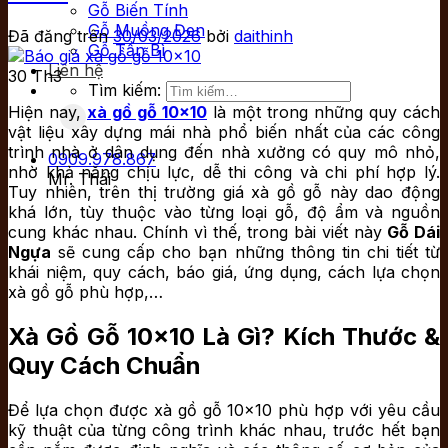
Gỗ Biến Tính
Gỗ Muồng Đen
Đã đăng trên
30/03/2026
bởi
daithinh
Gỗ Tần Bì
Liên hệ
30
Th3
Tìm kiếm:
Hiện nay,
xà gồ gỗ 10×10
là một trong những quy cách
vật liệu xây dựng mái nhà phổ biến nhất của các công
trình nhà ở dân dụng đến nhà xưởng có quy mô nhỏ,
0909.978.867
nhờ khả năng chịu lực, dễ thi công và chi phí hợp lý.
Mr. Thái
Tuy nhiên, trên thị trường giá xà gồ gỗ này dao động
khá lớn, tùy thuộc vào từng loại gỗ, độ ẩm và nguồn
cung khác nhau. Chính vì thế, trong bài viết này
Gỗ Dái
Ngựa
sẽ cung cấp cho bạn những thông tin chi tiết từ
khái niệm, quy cách, báo giá, ứng dụng, cách lựa chọn
xà gồ gỗ phù hợp,…
Xà Gồ Gỗ 10×10 Là Gì? Kích Thước &
Quy Cách Chuẩn
Để lựa chọn được xà gồ gỗ 10×10 phù hợp với yêu cầu
kỹ thuật của từng công trình khác nhau, trước hết bạn