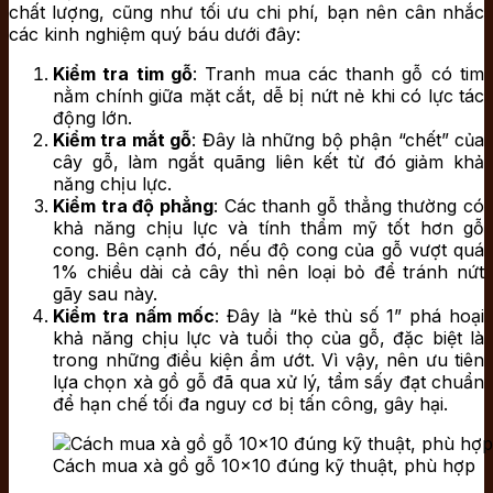
chất lượng, cũng như tối ưu chi phí, bạn nên cân nhắc
các kinh nghiệm quý báu dưới đây:
Kiểm tra tim gỗ
: Tranh mua các thanh gỗ có tim
nằm chính giữa mặt cắt, dễ bị nứt nẻ khi có lực tác
động lớn.
Kiểm tra mắt gỗ
: Đây là những bộ phận “chết” của
cây gỗ, làm ngắt quãng liên kết từ đó giảm khả
năng chịu lực.
Kiểm tra độ phẳng
: Các thanh gỗ thẳng thường có
khả năng chịu lực và tính thẩm mỹ tốt hơn gỗ
cong. Bên cạnh đó, nếu độ cong của gỗ vượt quá
1% chiều dài cả cây thì nên loại bỏ để tránh nứt
gãy sau này.
Kiểm tra nấm mốc
: Đây là “kẻ thù số 1” phá hoại
khả năng chịu lực và tuổi thọ của gỗ, đặc biệt là
trong những điều kiện ẩm ướt. Vì vậy, nên ưu tiên
lựa chọn xà gồ gỗ đã qua xử lý, tẩm sấy đạt chuẩn
để hạn chế tối đa nguy cơ bị tấn công, gây hại.
Cách mua xà gồ gỗ 10×10 đúng kỹ thuật, phù hợp