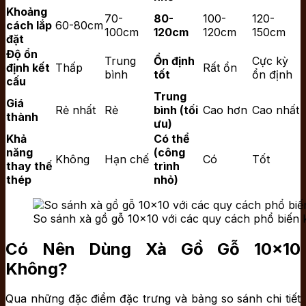
Khoảng
70-
80-
100-
120-
cách lắp
60-80cm
100cm
120cm
120cm
150cm
đặt
Độ ổn
Trung
Ổn định
Cực kỳ
định kết
Thấp
Rất ổn
bình
tốt
ổn định
cấu
Trung
Giá
Rẻ nhất
Rẻ
bình (tối
Cao hơn
Cao nhất
thành
ưu)
Khả
Có thể
năng
(công
Không
Hạn chế
Có
Tốt
thay thế
trình
thép
nhỏ)
So sánh xà gồ gỗ 10×10 với các quy cách phổ biến 
Có Nên Dùng Xà Gồ Gỗ 10×10
Không?
Qua những đặc điểm đặc trưng và bảng so sánh chi tiết