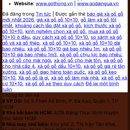
Website
:
www.gothong.vn
|
www.godaingua.vn
Đã đăng trong
Tin tức
|
Được gắn thẻ
báo giá xà gồ gỗ
mới nhất 2026
,
giá xà gồ gỗ 10x10
,
gỗ làm xà gồ tốt
nhất
,
khoảng cách lắp đặt xà gồ gỗ
,
kích thước xà gồ
gỗ 10x10
,
kinh nghiệm chọn xà gồ gỗ
,
mua xà gồ gỗ
10x10 ở đâu
,
quy cách xà gồ gỗ 10x10
,
so sánh xà gồ
gỗ và xà gồ thép
,
xà gồ gỗ 10x10
,
xà gồ gỗ 10x10 dài
bao nhiêu
,
xà gồ gỗ 10x10 giá bao nhiêu 1m
,
xà gồ gỗ
10x10 giá bao nhiêu 1m3
,
xà gồ gỗ chịu lực bao nhiêu
,
xà gồ gỗ cho mái ngói
,
xà gồ gỗ cho mái tôn
,
xà gồ gỗ
cho nhà cấp 4
,
xà gồ gỗ dầu 10x10
,
xà gồ gỗ giá rẻ tận
xưởng
,
xà gồ gỗ giao hàng toàn quốc
,
xà gồ gỗ keo
10x10
,
Xà gồ gỗ là gì
,
xà gồ gỗ làm mái nhà
,
xà gồ gỗ xà
cừ 10x10
,
xà gồ gỗ xẻ theo quy cách
Để lại một bình
luận
Thông tin liên hệ
VP DG:
Số 9 Phan Kế Bính, P. Đa Kao, Quận 1, TP

HCM
Kho bãi bán lẻ HCM:
4/2B Đặng Thúc Vịnh Huyện

Hóc Môn HCM
Nhà máy chế biến:
Khu phố 2, Thị trấn Tân Khai,
