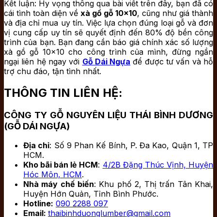
Kết luận: Hy vọng thông qua bài viết trên đây, bạn đã có
cái tình toàn diện về
xà gồ gỗ 10×10
, cũng như giá thành
và địa chỉ mua uy tín. Việc lựa chọn đúng loại gỗ và đơn
vị cung cấp uy tín sẽ quyết định đến 80% độ bền công
trình của bạn. Bạn đang cần báo giá chính xác số lượng
xà gồ gỗ 10×10 cho công trình của mình, đừng ngần
ngại liên hệ ngay với
Gỗ Dái Ngựa
để được tư vấn và hỗ
trợ chu đáo, tận tình nhất.
THÔNG TIN LIÊN HỆ:
CÔNG TY GỖ NGUYÊN LIỆU THÁI BÌNH DƯƠNG
(GỖ DÁI NGỰA)
Địa chỉ
: Số 9 Phan Kế Bính, P. Đa Kao, Quận 1, TP
HCM.
Kho bãi bán lẻ HCM
:
4/2B Đặng Thúc Vịnh, Huyện
Hóc Môn, HCM
.
Nhà máy chế biến
: Khu phố 2, Thị trấn Tân Khai,
Huyện Hớn Quản, Tỉnh Bình Phước.
Hotline:
090 2288 097
Email:
thaibinhduonglumber@gmail.com