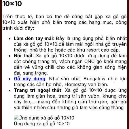
10×10
Trên thực tế, bạn có thể dễ dàng bắt gặp xà gồ gỗ
10×10 xuất hiện phổ biến trong các hạng mục, công
trình dưới đây:
Làm đòn tay mái
: Đây là ứng dụng phổ biến nhất
của xà gồ gỗ 10×10 để làm mái ngói nhà gỗ truyền
thống, nhà thờ họ hoặc các khu resort cao cấp.
Nội thất
: Xà gồ gỗ 10×10 được ứng dụng để làm
cột chống trang trí, vách ngăn CNC gỗ khối mang
đến vẻ vững chãi cho các không gian sống hiện
đại, sang trọng.
Gỗ xây dựng
: Như sàn nhà, Bungalow chịu lực
trong các căn hộ nhỏ, Homestay ven biển.
Trang trí ngoại thất
: Xà gồ gỗ 10×10 được ứng
dụng làm giàn hoa, trang trí sân vườn, khung cho
cây leo,… mang đến không gian thư giãn, gần gũi
với thiên nhiên sau những giờ làm việc căng thẳng.
Ứng dụng xà gồ gỗ 10×10