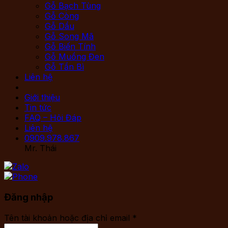
Gỗ Bạch Tùng
Gỗ Còng
Gỗ Dầu
Gỗ Song Mã
Gỗ Biến Tính
Gỗ Muồng Đen
Gỗ Tần Bì
Liên hệ
Giới thiệu
Tin tức
FAQ – Hỏi Đáp
Liên hệ
0909.978.867
Mr. Thái
Đăng nhập
Tên tài khoản hoặc địa chỉ email
*