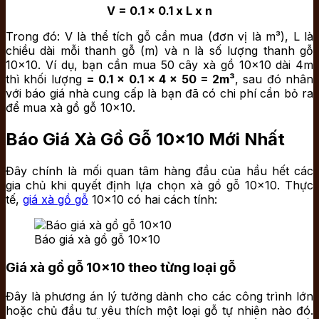
V = 0.1 x 0.1 x L x n
Trong đó:
V
là thể tích gỗ cần mua (đơn vị là m³),
L
là
chiều dài mỗi thanh gỗ (m) và
n
là số lượng thanh gỗ
10×10. Ví dụ, bạn cần mua 50 cây xà gồ 10×10 dài 4m
thì khối lượng
=
0.1 x 0.1 x 4 x 50 = 2m³
, sau đó nhân
với báo giá nhà cung cấp là bạn đã có chi phí cần bỏ ra
để mua xà gồ gỗ 10×10.
Báo Giá Xà Gồ Gỗ 10×10 Mới Nhất
Đây chính là mối quan tâm hàng đầu của hầu hết các
gia chủ khi quyết định lựa chọn xà gồ gỗ 10×10. Thực
tế,
giá xà gồ gỗ
10×10 có hai cách tính:
Báo giá xà gồ gỗ 10×10
Giá xà gồ gỗ 10×10 theo từng loại gỗ
Đây là phương án lý tưởng dành cho các công trình lớn
hoặc chủ đầu tư yêu thích một loại gỗ tự nhiên nào đó.