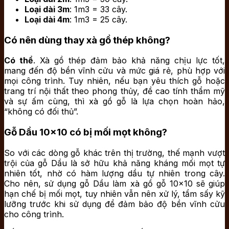
Loại dài 3m
: 1m3 = 33 cây.
Loại dài 4m
: 1m3 = 25 cây.
Có nên dùng thay xà gồ thép không?
Có thể
. Xà gồ thép đảm bảo khả năng chịu lực tốt,
mang đến độ bền vĩnh cửu và mức giá rẻ, phù hợp với
mọi công trình. Tuy nhiên, nếu bạn yêu thích gỗ hoặc
trang trí nội thất theo phong thủy, đề cao tính thẩm mỹ
và sự ấm cùng, thì xà gồ gỗ là lựa chọn hoàn hảo,
“không có đối thủ”.
Gỗ Dầu 10×10 có bị mối mọt không?
So với các dòng gỗ khác trên thị trường, thế mạnh vượt
trội của gỗ Dầu là sở hữu khả năng kháng mối mọt tự
nhiên tốt, nhờ có hàm lượng dầu tự nhiên trong cây.
Cho nên, sử dụng gỗ Dầu làm xà gồ gỗ 10×10 sẽ giúp
hạn chế bị mối mọt, tuy nhiên vẫn nên xử lý, tẩm sấy kỹ
lưỡng trước khi sử dụng để đảm bảo độ bền vĩnh cửu
cho công trình.