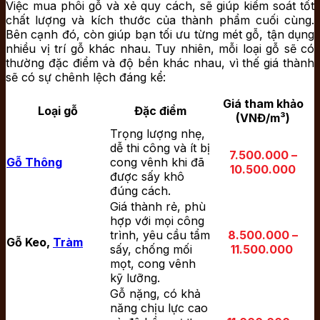
Việc mua phôi gỗ và xẻ quy cách, sẽ giúp kiểm soát tốt
chất lượng và kích thước của thành phẩm cuối cùng.
Bên cạnh đó, còn giúp bạn tối ưu từng mét gỗ, tận dụng
nhiều vị trí gỗ khác nhau. Tuy nhiên, mỗi loại gỗ sẽ có
thường đặc điểm và độ bền khác nhau, vì thế giá thành
sẽ có sự chênh lệch đáng kể:
Giá tham khảo
Loại gỗ
Đặc điểm
(VNĐ/m³)
Trọng lượng nhẹ,
dễ thi công và ít bị
7.500.000 –
Gỗ Thông
cong vênh khi đã
10.500.000
được sấy khô
đúng cách.
Giá thành rẻ, phù
hợp với mọi công
trình, yêu cầu tẩm
8.500.000 –
Gỗ Keo,
Tràm
sấy, chống mối
11.500.000
mọt, cong vênh
kỹ lưỡng.
Gỗ nặng, có khả
năng chịu lực cao