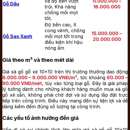
và độ bền vượt
11.000.000 –
Gỗ Dầu
trội. Khả năng
16.000.000
chống mối mọt
tốt.
Độ bền cao, ít
cong vênh, chống
15.000.000 –
Gỗ Sao Xanh
mối mọt tốt trong
20.000.000
điều kiện khí hậu
nóng ẩm
Giá theo m³ và theo mét dài
Giá xà gồ gỗ xẻ 10×10 trên thị trường thường dao động
6.000.000 – 9.000.000 VNĐ/m³
, tức khoảng
60.000 –
90.000 VNĐ/mét
, tùy vào từng loại gỗ. Đây là giải pháp
lý tưởng dành cho những khách hàng muốn mua xà gồ
gỗ xẻ sẵn, không phải chờ đợi và sử dụng lắp đặt trực
tiếp trên công trình. Điều này mang đến sự tiện lợi và dễ
dàng kiểm đếm đúng số lượng tại công trình.
Các yếu tố ảnh hưởng đến giá
Vốn dĩ có sự chênh lệch lớn giữa giá xà gồ gỗ 10×10