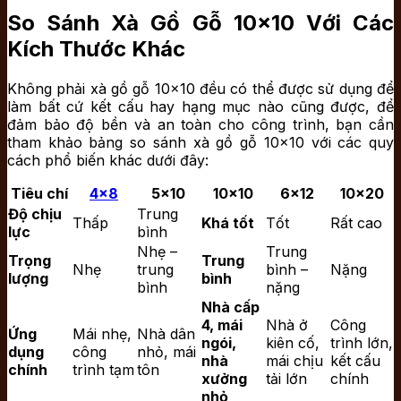
So Sánh Xà Gồ Gỗ 10×10 Với Các
Kích Thước Khác
Không phải xà gồ gỗ 10×10 đều có thể được sử dụng để
làm bất cứ kết cấu hay hạng mục nào cũng được, để
đảm bảo độ bền và an toàn cho công trình, bạn cần
tham khảo bảng so sánh xà gồ gỗ 10×10 với các quy
cách phổ biến khác dưới đây:
Tiêu chí
4×8
5×10
10×10
6×12
10×20
Độ chịu
Trung
Thấp
Khá tốt
Tốt
Rất cao
lực
bình
Nhẹ –
Trung
Trọng
Trung
Nhẹ
trung
bình –
Nặng
lượng
bình
bình
nặng
Nhà cấp
4, mái
Nhà ở
Công
Ứng
Mái nhẹ,
Nhà dân
ngói,
kiên cố,
trình lớn,
dụng
công
nhỏ, mái
nhà
mái chịu
kết cấu
chính
trình tạm
tôn
xưởng
tải lớn
chính
nhỏ