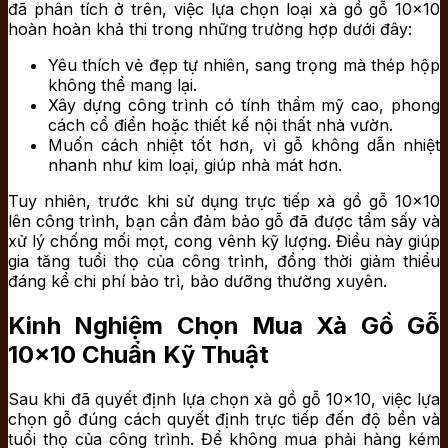
đã phân tích ở trên, việc lựa chọn loại xà gồ gỗ 10×10
hoàn hoàn khả thi trong những trường hợp dưới đây:
Yêu thích vẻ đẹp tự nhiên, sang trọng mà thép hộp
không thể mang lại.
Xây dựng công trình có tính thẩm mỹ cao, phong
cách cổ điển hoặc thiết kế nội thất nhà vườn.
Muốn cách nhiệt tốt hơn, vì gỗ không dẫn nhiệt
nhanh như kim loại, giúp nhà mát hơn.
Tuy nhiên, trước khi sử dụng trực tiếp xà gồ gỗ 10×10
lên công trình, bạn cần đảm bảo gỗ đã được tẩm sấy và
xử lý chống mối mọt, cong vênh kỹ lượng. Điều này giúp
gia tăng tuổi thọ của công trình, đồng thời giảm thiểu
đáng kể chi phí bảo trì, bảo dưỡng thường xuyên.
Kinh Nghiệm Chọn Mua Xà Gồ Gỗ
10×10 Chuẩn Kỹ Thuật
Sau khi đã quyết định lựa chọn xà gồ gỗ 10×10, việc lựa
chọn gỗ đúng cách quyết định trực tiếp đến độ bền và
tuổi thọ của công trình. Để không mua phải hàng kém