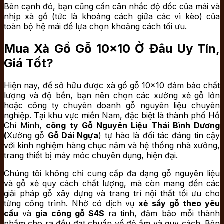
Bên cạnh đó, bạn cũng cần cân nhắc độ dốc của mái và
nhịp xà gồ (tức là khoảng cách giữa các vì kèo) của
toàn bộ hệ mái để lựa chọn khoảng cách tối ưu.
Mua Xà Gồ Gỗ 10×10 Ở Đâu Uy Tín,
Giá Tốt?
Hiện nay, để sở hữu được xà gồ gỗ 10×10 đảm bảo chất
lượng và độ bền, bạn nên chọn các xưởng xẻ gỗ lớn
hoặc công ty chuyên doanh gỗ nguyên liệu chuyên
nghiệp. Tại khu vực miền Nam, đặc biệt là thành phố Hồ
Chí Minh,
công ty Gỗ Nguyên Liệu Thái Bình Dương
(
Xưởng gỗ
Gỗ Dái Ngựa
) tự hào là đối tác đáng tin cậy
với kinh nghiệm hàng chục năm và hệ thống nhà xưởng,
trang thiết bị máy móc chuyên dụng, hiện đại.
Chúng tôi không chỉ cung cấp đa dạng gỗ nguyên liệu
và gỗ xẻ quy cách chất lượng, mà còn mang đến các
giải pháp gỗ xây dựng và trang trí nội thất tối ưu cho
từng công trình. Nhờ có dịch vụ
xẻ sấy gỗ theo yêu
cầu
và
gia công gỗ S4S
ra tinh, đảm bảo mỗi thành
phẩm cho ra đều đạt chuẩn về độ ẩm và quy cách. Bên