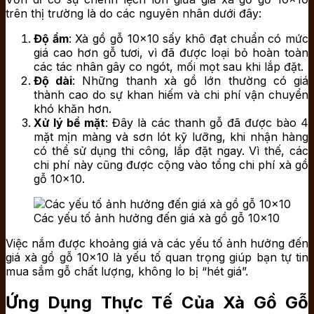
trên thị trường là do các nguyên nhân dưới đây:
Độ ẩm
: Xà gồ gỗ 10×10 sấy khô đạt chuẩn có mức
giá cao hơn gỗ tươi, vì đã được loại bỏ hoàn toàn
các tác nhân gây co ngót, mối mọt sau khi lắp đặt.
Độ dài
: Những thanh xà gồ lớn thường có giá
thành cao do sự khan hiếm và chi phí vận chuyển
khó khăn hơn.
Xử lý bề mặt
: Đây là các thanh gỗ đã được bào 4
mặt mịn màng và sơn lót kỹ lưỡng, khi nhận hàng
có thể sử dụng thi công, lắp đặt ngay. Vì thế, các
chi phí này cũng được cộng vào tổng chi phí xà gồ
gỗ 10×10.
Các yếu tố ảnh hưởng đến giá xà gồ gỗ 10×10
Việc nắm được khoảng giá và các yếu tố ảnh hưởng đến
giá xà gồ gỗ 10×10 là yếu tố quan trọng giúp bạn tự tin
mua sắm gỗ chất lượng, không lo bị “hét giá”.
Ứng Dụng Thực Tế Của Xà Gồ Gỗ