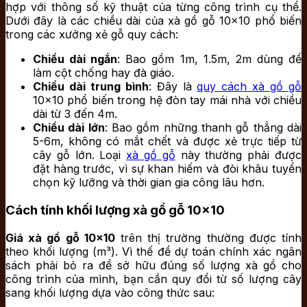
hợp với thông số kỹ thuật của từng công trình cụ thể.
Dưới đây là các chiều dài của xà gồ gỗ 10×10 phổ biến
trong các xưởng xẻ gỗ quy cách:
Chiều dài ngắn
: Bao gồm 1m, 1.5m, 2m dùng để
làm cột chống hay đà giáo.
Chiều dài trung bình
: Đây là
quy cách xà gồ gỗ
10×10 phổ biến trong hệ đòn tay mái nhà với chiều
dài từ 3 đến 4m.
Chiều dài lớn
: Bao gồm những thanh gỗ thẳng dài
5-6m, không có mắt chết và được xẻ trực tiếp từ
cây gỗ lớn. Loại
xà gồ gỗ
này thường phải được
đặt hàng trước, vì sự khan hiếm và đòi khâu tuyển
chọn kỹ lưỡng và thời gian gia công lâu hơn.
Cách tính khối lượng xà gồ gỗ 10×10
Giá xà gồ gỗ 10×10
trên thị trường thường được tính
theo khối lượng (m³). Vì thế để dự toán chính xác ngân
sách phải bỏ ra để sở hữu đúng số lượng xà gồ cho
công trình của mình, bạn cần quy đổi từ số lượng cây
sang khối lượng dựa vào công thức sau: