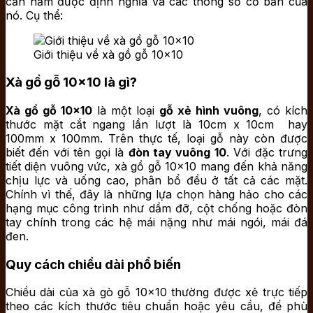
cần nắm được định nghĩa và các thông số cơ bản của
nó. Cụ thể:
Giới thiệu về xà gồ gỗ 10×10
Xà gồ gỗ 10×10 là gì?
Xà gồ gỗ 10×10
là một loại
gỗ xẻ hình vuông
, có kích
thước mặt cắt ngang lần lượt là 10cm x 10cm hay
100mm x 100mm. Trên thực tế, loại gỗ này còn được
biết đến với tên gọi là
đòn tay vuông 10
. Với đặc trưng
tiết diện vuông vức, xà gồ gỗ 10×10 mang đến khả năng
chịu lực và uống cao, phân bổ đều ở tất cả các mặt.
Chính vì thế, đây là những lựa chọn hàng hảo cho các
hạng mục công trình như dầm đỡ, cột chống hoặc đòn
tay chính trong các hệ mái nặng như mái ngói, mái đá
đen.
Quy cách chiều dài phổ biến
Chiều dài của xà gò gỗ 10×10 thường được xẻ trực tiếp
theo các kích thước tiêu chuẩn hoặc yêu cầu, để phù