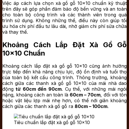
Việc áp cách lựa chọn xà gồ gỗ 10×10 chuẩn kỹ thuật
trên đây sẽ góp phần đảm bảo độ bền vững và an toàn
cho toàn bộ công trình và các thành viên trong quá
trình sử dụng. Không những thế, điều này còn giúp tối
ưu hóa chi phí đầu tư lâu dài, nhờ giảm chi phí sửa chữa
và thay thế.
Khoảng Cách Lắp Đặt Xà Gồ Gỗ
10×10 Chuẩn
Khoảng cách lắp đặt xà gồ gỗ 10×10 cũng ảnh hưởng
trực tiếp đến khả năng chịu lực, độ ổn định và tuổi thọ
của toàn bộ kết cấu công trình. Thông trường, khoảng
cách giữa các thanh xà gồ gỗ 10×10 của mái nhà dao
động
từ 60cm đến
90cm
. Cụ thể, với những mái ngói
nặng, khoảng cách an toàn là
60cm – 70cm
, đối với tôn
hoặc vật liệu lợp mái nhẹ hơn, có thể nới giãn khoảng
cách giữa các thanh xà gồ gỗ ra
80cm – 100cm
.
Tiêu chuẩn lắp đặt xà gồ gỗ 10×10