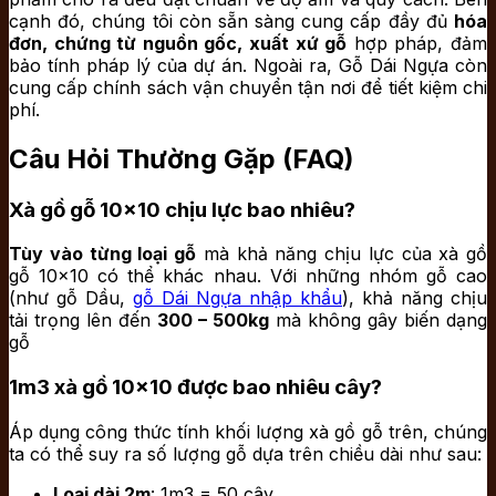
cạnh đó, chúng tôi còn sẵn sàng cung cấp đầy đủ
hóa
đơn, chứng từ nguồn gốc, xuất xứ gỗ
hợp pháp, đảm
bảo tính pháp lý của dự án. Ngoài ra, Gỗ Dái Ngựa còn
cung cấp chính sách vận chuyển tận nơi để tiết kiệm chi
phí.
Câu Hỏi Thường Gặp (FAQ)
Xà gồ gỗ 10×10 chịu lực bao nhiêu?
Tùy vào từng loại gỗ
mà khả năng chịu lực của xà gồ
gỗ 10×10 có thể khác nhau. Với những nhóm gỗ cao
(như gỗ Dầu,
gỗ Dái Ngựa nhập khẩu
), khả năng chịu
tải trọng lên đến
300 – 500kg
mà không gây biến dạng
gỗ
1m3 xà gồ 10×10 được bao nhiêu cây?
Áp dụng công thức tính khối lượng xà gồ gỗ trên, chúng
ta có thể suy ra số lượng gỗ dựa trên chiều dài như sau:
Loại dài 2m
: 1m3 = 50 cây.