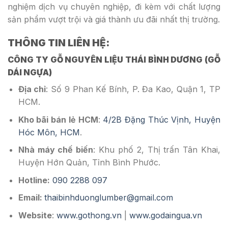
nghiệm dịch vụ chuyên nghiệp, đi kèm với chất lượng
sản phẩm vượt trội và giá thành ưu đãi nhất thị trường.
THÔNG TIN LIÊN HỆ:
CÔNG TY GỖ NGUYÊN LIỆU THÁI BÌNH DƯƠNG (GỖ
DÁI NGỰA)
Địa chỉ
: Số 9 Phan Kế Bính, P. Đa Kao, Quận 1, TP
HCM.
Kho bãi bán lẻ HCM
:
4/2B Đặng Thúc Vịnh, Huyện
Hóc Môn, HCM
.
Nhà máy chế biến
: Khu phố 2, Thị trấn Tân Khai,
Huyện Hớn Quản, Tỉnh Bình Phước.
Hotline:
090 2288 097
Email:
thaibinhduonglumber@gmail.com
Website
:
www.gothong.vn
|
www.godaingua.vn