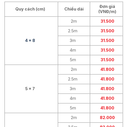
Đơn giá
Quy cách (cm)
Chiều dài
(VNĐ/m)
2m
31.500
2.5m
31.500
4 x 8
3m
31.500
4m
31.500
5m
31.500
2m
41.800
2.5m
41.800
5 x 7
3m
41.800
4m
41.800
5m
41.800
2m
82.000