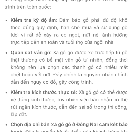
trình trên toàn quốc:
Kiểm tra kỹ độ ẩm
: Đảm bảo gỗ phải đủ độ khô
theo đúng quy định, hạn chế mua và sử dụng gỗ
tươi vì rất dễ xảy ra co ngót, nứt nẻ, ảnh hưởng
trực tiếp đến an toàn và tuổi thọ của ngôi nhà.
Quan sát vân gỗ
: Xà gồ gỗ được xẻ trực tiếp từ gỗ
thật thường có bề mặt vân gỗ tự nhiên, đồng thời
không nên lựa chọn các thanh gỗ có nhiều mắt
chết hoặc vết nứt. Đây chính là nguyên nhân chính
dẫn đến nguy cơ đổ, gãy công trình.
Kiểm tra kích thước thực tế
: Xà gồ gỗ có thể được
xẻ đúng kích thước, tuy nhiên việc bào nhẵn có thể
rút ngắn kích thước, dẫn đến sai số trong thi công,
lắp đặt.
Chọn địa chỉ bán xà gồ gỗ ở Đồng Nai cam kết bảo
hành
: Đây là quyền lợi tối thiểu của khách hàng khi