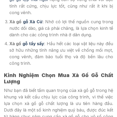
tính rất cứng, chịu lực tốt, cũng như rất ít khi bị
cong vênh.
Xà gồ
gỗ Xà Cừ
: Nhờ có lợi thế nguồn cung trong
nước dồi dào, giá cả phải chăng, là lựa chọn kinh tế
dành cho các công trình nhà ở dân dụng.
Xà gồ
gỗ tẩy sấy
: Hầu hết các loại vật liệu này đều
sở hữu những tính năng ưu việt về chống mối mọt,
cong vênh, đảm bảo tuổi thọ và độ bền lâu cho
công trình.
Kinh Nghiệm Chọn Mua Xà Gồ Gỗ Chất
Lượng
Như bạn đã biết tầm quan trọng của xà gồ gỗ trong hệ
khung và kết cấu chịu lực của công trình, vì thế việc
lựa chọn xà gồ gỗ chất lượng là ưu tiên hàng đầu.
Dưới đây là một số kinh nghiệm quý báu, được đúc kết
từ hàng chục năm cung cấp xà gồ gỗ cho vô số công