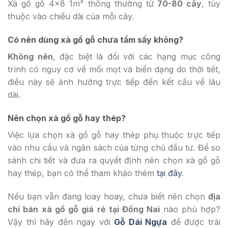
Xà gồ gỗ 4×8 1m³ thông thường từ
70-80 cây
, tùy
thuộc vào chiều dài của mỗi cây.
Có nên dùng xà gồ gỗ chưa tẩm sấy không?
Không nên
, đặc biệt là đối với các hạng mục công
trình có nguy cơ về mối mọt và biến dạng do thời tiết,
điều này sẽ ảnh hưởng trực tiếp đến kết cấu về lâu
dài.
Nên chọn xà gồ gỗ hay thép?
Việc lựa chọn xà gồ gỗ hay thép phụ thuộc trực tiếp
vào nhu cầu và ngân sách của từng chủ đầu tư. Để so
sánh chi tiết và đưa ra quyết định nên chọn xà gồ gỗ
hay thép, bạn có thể tham khảo thêm
tại đây
.
Nếu bạn vẫn đang loay hoay, chưa biết nên chọn
địa
chỉ bán
xà gồ gỗ giá rẻ tại Đồng Nai
nào phù hợp?
Vậy thì hãy đến ngay với
Gỗ Dái Ngựa
để được trải