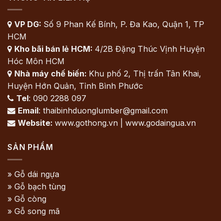
VP DG:
Số 9 Phan Kế Bính, P. Đa Kao, Quận 1, TP

HCM
Kho bãi bán lẻ HCM:
4/2B Đặng Thúc Vịnh Huyện

Hóc Môn HCM
Nhà máy chế biến:
Khu phố 2, Thị trấn Tân Khai,

Huyện Hớn Quản, Tỉnh Bình Phước
Tel
: 090 2288 097

Email
: thaibinhduonglumber@gmail.com

Website:
www.gothong.vn | www.godaingua.vn

SẢN PHẨM
» Gỗ dái ngựa
» Gỗ bạch tùng
» Gỗ còng
» Gỗ song mã