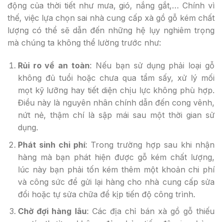
động của thời tiết như mưa, gió, nắng gắt,… Chính vì
thế, việc lựa chọn sai nhà cung cấp xà gồ gỗ kém chất
lượng có thể sẽ dẫn đến những hệ lụy nghiêm trọng
mà chúng ta không thể lường trước như:
Rủi ro về an toàn
: Nếu bạn sử dụng phải loại gỗ
không đủ tuổi hoặc chưa qua tẩm sấy, xử lý mối
mọt kỹ lưỡng hay tiết diện chịu lực không phù hợp.
Điều này là nguyên nhân chính dẫn đến cong vênh,
nứt nẻ, thậm chí là sập mái sau một thời gian sử
dụng.
Phát sinh chi phí
: Trong trường hợp sau khi nhận
hàng mà bạn phát hiện được gỗ kém chất lượng,
lúc này bạn phải tốn kém thêm một khoản chi phí
và công sức để gửi lại hàng cho nhà cung cấp sửa
đổi hoặc tự sửa chữa để kịp tiến độ công trình.
Chờ đợi hàng
lâu
: Các địa chỉ bán xà gồ gỗ thiếu