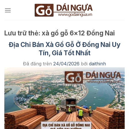
Chuyển
đến
nội
dung
Lưu trữ thẻ:
xà gồ gỗ 6×12 Đồng Nai
Địa Chỉ Bán Xà Gồ Gỗ Ở Đồng Nai Uy
Tín, Giá Tốt Nhất
Đã đăng trên
24/04/2026
bởi
daithinh