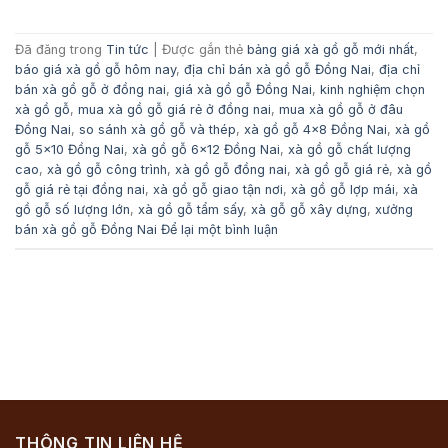
Đã đăng trong
Tin tức
|
Được gắn thẻ
bảng giá xà gồ gỗ mới nhất
,
báo giá xà gồ gỗ hôm nay
,
địa chỉ bán xà gồ gỗ Đồng Nai
,
địa chỉ
bán xà gồ gỗ ở đồng nai
,
giá xà gồ gỗ Đồng Nai
,
kinh nghiệm chọn
xà gồ gỗ
,
mua xà gồ gỗ giá rẻ ở đồng nai
,
mua xà gồ gỗ ở đâu
Đồng Nai
,
so sánh xà gồ gỗ và thép
,
xà gồ gỗ 4x8 Đồng Nai
,
xà gồ
gỗ 5x10 Đồng Nai
,
xà gồ gỗ 6x12 Đồng Nai
,
xà gồ gỗ chất lượng
cao
,
xà gồ gỗ công trình
,
xà gồ gỗ đồng nai
,
xà gồ gỗ giá rẻ
,
xà gồ
gỗ giá rẻ tại đồng nai
,
xà gồ gỗ giao tận nơi
,
xà gồ gỗ lợp mái
,
xà
gồ gỗ số lượng lớn
,
xà gồ gỗ tẩm sấy
,
xà gỗ gỗ xây dựng
,
xưởng
bán xà gồ gỗ Đồng Nai
Để lại một bình luận
THÔNG TIN LIÊN HỆ