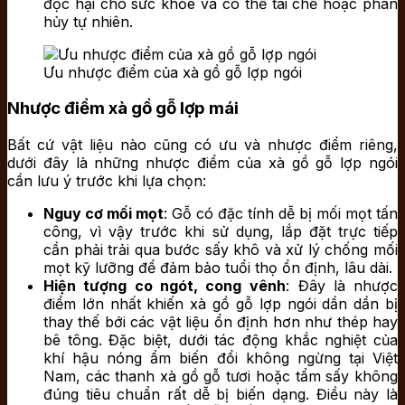
độc hại cho sức khỏe và có thể tái chế hoặc phân
hủy tự nhiên.
Ưu nhược điểm của xà gồ gỗ lợp ngói
Nhược điểm xà gồ gỗ lợp mái
Bất cứ vật liệu nào cũng có ưu và nhược điểm riêng,
dưới đây là những nhược điểm của xà gồ gỗ lợp ngói
cần lưu ý trước khi lựa chọn:
Nguy cơ mối mọt
: Gỗ có đặc tính dễ bị mối mọt tấn
công, vì vậy trước khi sử dụng, lắp đặt trực tiếp
cần phải trải qua bước sấy khô và xử lý chống mối
mọt kỹ lưỡng để đảm bảo tuổi thọ ổn định, lâu dài.
Hiện tượng co ngót, cong
vênh
: Đây là nhược
điểm lớn nhất khiến xà gồ gỗ lợp ngói dần dần bị
thay thế bới các vật liệu ổn định hơn như thép hay
bê tông. Đặc biệt, dưới tác động khắc nghiệt của
khí hậu nóng ẩm biến đổi không ngừng tại Việt
Nam, các thanh xà gồ gỗ tươi hoặc tẩm sấy không
đúng tiêu chuẩn rất dễ bị biến dạng. Điều này là