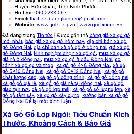
Nhà máy chế biến
: Khu phố 2, Thị trấn Tân Khai,
Huyện Hớn Quản, Tỉnh Bình Phước.
Hotline:
090 2288 097
Email:
thaibinhduonglumber@gmail.com
Website
:
www.gothong.vn
|
www.godaingua.vn
Đã đăng trong
Tin tức
|
Được gắn thẻ
bảng giá xà gồ gỗ
mới nhất
,
báo giá xà gồ gỗ hôm nay
,
địa chỉ bán xà gồ
gỗ Đồng Nai
,
địa chỉ bán xà gồ gỗ ở đồng nai
,
giá xà gồ
gỗ Đồng Nai
,
kinh nghiệm chọn xà gồ gỗ
,
mua xà gồ gỗ
giá rẻ ở đồng nai
,
mua xà gồ gỗ ở đâu Đồng Nai
,
so
sánh xà gồ gỗ và thép
,
xà gồ gỗ 4x8 Đồng Nai
,
xà gồ
gỗ 5x10 Đồng Nai
,
xà gồ gỗ 6x12 Đồng Nai
,
xà gồ gỗ
chất lượng cao
,
xà gồ gỗ công trình
,
xà gồ gỗ đồng nai
,
xà gồ gỗ giá rẻ
,
xà gồ gỗ giá rẻ tại đồng nai
,
xà gồ gỗ
giao tận nơi
,
xà gồ gỗ lợp mái
,
xà gồ gỗ số lượng lớn
,
xà
gồ gỗ tẩm sấy
,
xà gỗ gỗ xây dựng
,
xưởng bán xà gồ gỗ
Đồng Nai
Để lại một bình luận
Xà Gồ Gỗ Lợp Ngói: Tiêu Chuẩn Kích
Thước, Khoảng Cách & Báo Giá