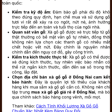
toàn quốc:
Kiểm tra kỹ độ ẩm
: Đảm bảo gỗ phải đủ độ khô
theo đúng quy định, hạn chế mua và sử dụng gỗ
tươi vì rất dễ xảy ra co ngót, nứt nẻ, ảnh hưởng
trực tiếp đến an toàn và tuổi thọ của ngôi nhà.
Quan sát vân gỗ
: Xà gồ gỗ được xẻ trực tiếp từ gỗ
thật thường có bề mặt vân gỗ tự nhiên, đồng thời
không nên lựa chọn các thanh gỗ có nhiều mắt
chết hoặc vết nứt. Đây chính là nguyên nhân
chính dẫn đến nguy cơ đổ, gãy công trình.
Kiểm tra kích thước thực tế
: Xà gồ gỗ có thể được
xẻ đúng kích thước, tuy nhiên việc bào nhẵn có
thể rút ngắn kích thước, dẫn đến sai số trong thi
công, lắp đặt.
Chọn địa chỉ bán xà gồ gỗ ở Đồng Nai cam kết
bảo hành
: Đây là quyền lợi tối thiểu của khách
hàng khi mua sắm xà gồ gồ cần có. Không nên chỉ
tập trung
mua xà gồ gỗ giá rẻ ở Đồng Nai
, mà bỏ
qua chính sách bảo hàng cong vênh, mối mọt.
Tham khảo:
Cách Tính Khối Lượng Xà Gồ Gỗ
Chuẩn Xác Nhất Kèm Bảng Quy Đổi