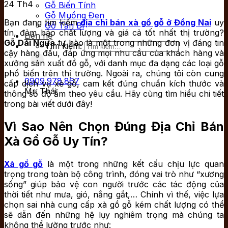
24
Th4
Gỗ Biến Tính
Gỗ Muồng Đen
Bạn đang tìm kiếm
địa chỉ bán xà gồ gỗ ở Đồng Nai
uy
Gỗ Tần Bì
tín, đảm bảo chất lượng và giá cả tốt nhất thị trường?
Liên hệ
Gỗ Dái Ngựa
tự hào là một trong những đơn vị đáng tin
Tìm kiếm:
cậy hàng đầu, đáp ứng mọi nhu cầu của khách hàng và
xưởng sản xuất đồ gỗ, với danh mục đa dạng các loại gỗ
phổ biến trên thị trường. Ngoài ra, chúng tôi còn cung
0909.978.867
cấp dịch vụ xẻ gỗ, cam kết đúng chuẩn kích thước và
Mr. Thái
thông số độ ẩm theo yêu cầu. Hãy cùng tìm hiểu chi tiết
trong bài viết dưới đây!
Vì Sao Nên Chọn Đúng Địa Chỉ Bán
Xà Gồ Gỗ Uy Tín?
Xà gồ gỗ
là một trong những kết cấu chịu lực quan
trọng trong toàn bộ công trình, đóng vai trò như “xương
sống” giúp bảo vệ con người trước các tác động của
thời tiết như mưa, gió, nắng gắt,… Chính vì thế, việc lựa
chọn sai nhà cung cấp xà gồ gỗ kém chất lượng có thể
sẽ dẫn đến những hệ lụy nghiêm trọng mà chúng ta
không thể lường trước như: