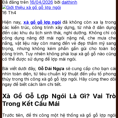
Đã đăng trên
16/04/2026
bởi
daithinh
16
Th4
Hiện nay,
xà gồ gỗ lợp ngói
đã không còn xa lạ trong
các kiến trúc, công trình xây dựng, từ nhà ở dân dụng
đến các khu du lịch sinh thái, nghỉ dưỡng. Không chỉ có
công dụng nâng đỡ mái ngói nặng nề, che mưa che
nắng, vật liệu này còn mang đến vẻ đẹp thẩm mỹ sang
trọng, nhưng không kém phần gần gũi cho toàn bộ
công trình. Tuy nhiên không phải loại xà gồ gỗ nào cũng
có thể được sử dụng để lợp mái ngói.
Bài viết dưới đây,
Gỗ Dái Ngựa
sẽ cung cấp cho bạn cái
nhìn toàn diện, từ tiêu chuẩn kỹ thuật đến yếu tố phong
thủy trong thi công xà gồ gỗ lợp ngói. Hãy cùng theo dõi
ngay để biết cách làm chi tiết.
Xà Gồ Gỗ Lợp Ngói Là Gì? Vai Trò
Trong Kết Cấu Mái
Trước tiên, để thi công một hệ thống xà gồ gỗ lợp ngói