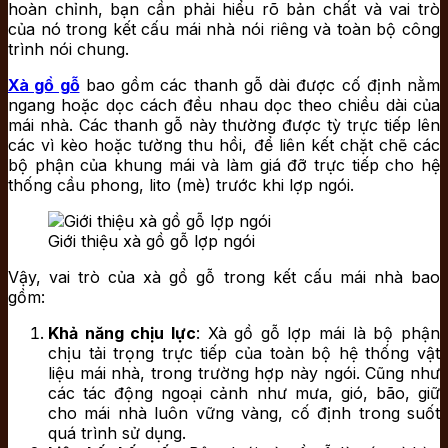
hoàn chỉnh, bạn cần phải hiểu rõ bản chất và vai trò
của nó trong kết cấu mái nhà nói riêng và toàn bộ công
trình nói chung.
Xà gồ gỗ
bao gồm các thanh gỗ dài được cố định nằm
ngang hoặc dọc cách đều nhau dọc theo chiều dài của
mái nhà. Các thanh gỗ này thường được tỳ trực tiếp lên
các vì kèo hoặc tường thu hồi, để liên kết chặt chẽ các
bộ phận của khung mái và làm giá đỡ trực tiếp cho hệ
thống cầu phong, lito (mè) trước khi lợp ngói.
Giới thiệu xà gồ gỗ lợp ngói
Vậy, vai trò của xà gồ gỗ trong kết cấu mái nhà bao
gồm:
Khả năng chịu lực
: Xà gồ gỗ lợp mái là bộ phận
chịu tải trọng trực tiếp của toàn bộ hệ thống vật
liệu mái nhà, trong trường hợp này ngói. Cũng như
các tác động ngoại cảnh như mưa, gió, bão, giữ
cho mái nhà luôn vững vàng, cố định trong suốt
quá trình sử dụng.