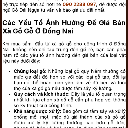
hệ trực tiếp đến số hotline
090 2288 097
, để được đội
ngũ Gỗ Dái Ngựa tư vấn và báo giá ưu đãi nhất.
Các Yếu Tố Ảnh Hưởng Để Giá Bán
Xà Gồ Gỗ Ở Đồng Nai
Khi mua sắm, đầu từ xà gồ gỗ cho công trình ở Đồng
Nai, không nên chỉ tập trung đến giá rẻ, bạn cần phải
nắm rõ các yếu tố ảnh hưởng đến giá bán của loại vật
liệu này dưới đây:
Chủng loại gỗ
: Những loại gỗ quý hiếm thường có
mức giá đắt đỏ hơn so với các loại gỗ tạp, đổi lại
bạn có thể hoàn toàn yên tâm về độ bền và tuổi
thọ của xà gồ gỗ nếu được tẩm sấy kỹ lưỡng.
Quy cách và kích thước
: Đây là yếu tố quan trọng
nhất khi lựa chọn xà gồ gỗ cần phù hợp với thông
số kỹ thuật của công trình.
Khả năng được xử lý
: Bao gồm cả tẩm sấy và xử lý
chống mối mọt, mặc dù giá thành của xà gồ gỗ
được xử lý kỹ lưỡng thường cao hơn gỗ tươi,