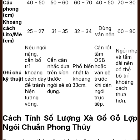
Cầu
40 – 50
50 – 60
60 – 70
40 – 50
70 – 80
phong
(cm)
Khoảng
cách
Dùng
25 – 27
31 – 35
32 – 34
60 – 80
Lito/Mè
ván nền
(cm)
Nếu ngói
Cần lót
Ngói nhẹ
nặng,
tấm
và tấm
cần bố
Cần cân
OSB
dài nên
trí
nhắc dựa
Phổ biến
hoặc
có thể
Ghi chú
khoảng
trên kích
nhất là
ván gỗ
bố trí
kỹ thuật
cách dày
thước
khoảng
trước
khoảng
để tránh
ngói sẽ sử
33cm.
khi dán
cách
hiện
dụng.
ngói
thưa
tượng
trực
hơn.
võng.
tiếp.
Cách Tính Số Lượng Xà Gồ Gỗ Lợp
Ngói Chuẩn Phong Thủy