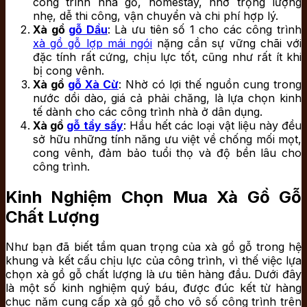
công trình nhà gỗ, homestay, nhờ trọng lượng
nhẹ, dễ thi công, vận chuyển và chi phí hợp lý.
Xà gồ
gỗ Dầu
: Là ưu tiên số 1 cho các công trình
xà gồ gỗ lợp mái ngói
nặng cần sự vững chãi với
đặc tính rất cứng, chịu lực tốt, cũng như rất ít khi
bị cong vênh.
Xà gồ
gỗ Xà Cừ
: Nhờ có lợi thế nguồn cung trong
nước dồi dào, giá cả phải chăng, là lựa chọn kinh
tế dành cho các công trình nhà ở dân dụng.
Xà gồ
gỗ tẩy sấy
: Hầu hết các loại vật liệu này đều
sở hữu những tính năng ưu việt về chống mối mọt,
cong vênh, đảm bảo tuổi thọ và độ bền lâu cho
công trình.
Kinh Nghiệm Chọn Mua Xà Gồ Gỗ
Chất Lượng
Như bạn đã biết tầm quan trọng của xà gồ gỗ trong hệ
khung và kết cấu chịu lực của công trình, vì thế việc lựa
chọn xà gồ gỗ chất lượng là ưu tiên hàng đầu. Dưới đây
là một số kinh nghiệm quý báu, được đúc kết từ hàng
chục năm cung cấp xà gồ gỗ cho vô số công trình trên