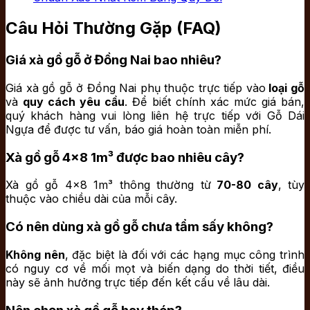
Câu Hỏi Thường Gặp (FAQ)
Giá xà gồ gỗ ở Đồng Nai bao nhiêu?
Giá xà gồ gỗ ở Đồng Nai phụ thuộc trực tiếp vào
loại gỗ
và
quy cách yêu cầu
. Để biết chính xác mức giá bán,
quý khách hàng vui lòng liên hệ trực tiếp với Gỗ Dái
Ngựa để được tư vấn, báo giá hoàn toàn miễn phí.
Xà gồ gỗ 4×8 1m³ được bao nhiêu cây?
Xà gồ gỗ 4×8 1m³ thông thường từ
70-80 cây
, tùy
thuộc vào chiều dài của mỗi cây.
Có nên dùng xà gồ gỗ chưa tẩm sấy không?
Không nên
, đặc biệt là đối với các hạng mục công trình
có nguy cơ về mối mọt và biến dạng do thời tiết, điều
này sẽ ảnh hưởng trực tiếp đến kết cấu về lâu dài.