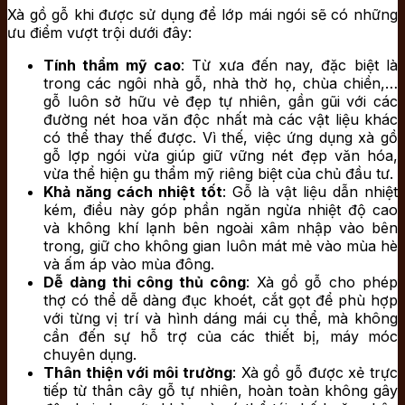
Xà gồ gỗ khi được sử dụng để lớp mái ngói sẽ có những
ưu điểm vượt trội dưới đây:
Tính thẩm mỹ cao
: Từ xưa đến nay, đặc biệt là
trong các ngôi nhà gỗ, nhà thờ họ, chùa chiền,…
gỗ luôn sở hữu vẻ đẹp tự nhiên, gần gũi với các
đường nét hoa văn độc nhất mà các vật liệu khác
có thể thay thế được. Vì thế, việc ứng dụng xà gồ
gỗ lợp ngói vừa giúp giữ vững nét đẹp văn hóa,
vừa thể hiện gu thẩm mỹ riêng biệt của chủ đầu tư.
Khả năng cách nhiệt tốt
: Gỗ là vật liệu dẫn nhiệt
kém, điều này góp phần ngăn ngừa nhiệt độ cao
và không khí lạnh bên ngoài xâm nhập vào bên
trong, giữ cho không gian luôn mát mẻ vào mùa hè
và ấm áp vào mùa đông.
Dễ dàng thi công thủ công
: Xà gồ gỗ cho phép
thợ có thể dễ dàng đục khoét, cắt gọt để phù hợp
với từng vị trí và hình dáng mái cụ thể, mà không
cần đến sự hỗ trợ của các thiết bị, máy móc
chuyên dụng.
Thân thiện với môi trường
: Xà gồ gỗ được xẻ trực
tiếp từ thân cây gỗ tự nhiên, hoàn toàn không gây