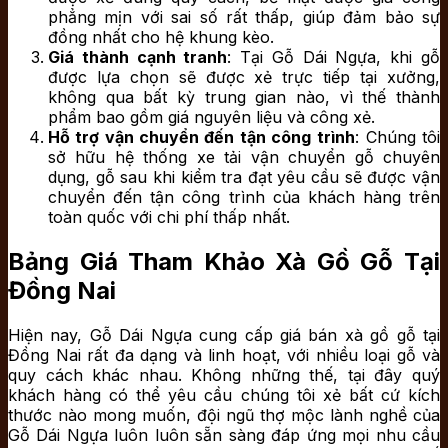
phẳng mịn với sai số rất thấp, giúp đảm bảo sự
đồng nhất cho hệ khung kèo.
Giá thành cạnh tranh
: Tại Gỗ Dái Ngựa, khi gỗ
được lựa chọn sẽ được xẻ trực tiếp tại xưởng,
không qua bất kỳ trung gian nào, vì thế thành
phẩm bao gồm giá nguyên liệu và công xẻ.
Hỗ trợ vận chuyển đến tận công
trình
: Chúng tôi
sở hữu hệ thống xe tải vận chuyển gỗ chuyên
dụng, gỗ sau khi kiểm tra đạt yêu cầu sẽ được vận
chuyển đến tận công trình của khách hàng trên
toàn quốc với chi phí thấp nhất.
Bảng Giá Tham Khảo Xà Gồ Gỗ Tại
Đồng Nai
Hiện nay, Gỗ Dái Ngựa cung cấp giá bán xà gồ gỗ tại
Đồng Nai rất đa dạng và linh hoạt, với nhiều loại gỗ và
quy cách khác nhau. Không những thế, tại đây quý
khách hàng có thể yêu cầu chúng tôi xẻ bất cứ kích
thước nào mong muốn, đội ngũ thợ mộc lành nghề của
Gỗ Dái Ngựa luôn luôn sẵn sàng đáp ứng mọi nhu cầu