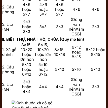
4×6
4×6
4×6
2. Cầu
hoặc
hoặc
hoặc
4×6
4×6
phong
5×7
5×7
5×7
(Dùng
2×3
3. Lito
ván
hoặc
3×3
3×3
2×3
(Mè)
nền/tấm
3×3
OSB)
II. BIỆT THỰ, NHÀ THỜ, CHÙA (Quy mô lớn)
8×15,
8×15,
6×12
1. Xà gồ
10×20
10×20
8×15,
6×12 hoặc
hoặc
chính
hoặc
hoặc lớn
10×18
8×15
8×15
lớn hơn
hơn
5×10
5×10
2. Cầu
hoặc
hoặc
5×10
5×10
5×10
phong
6×12
6×12
(Dùng
3×3
3. Lito
ván
hoặc
4×4
4×4
3×3
(Mè)
nền/tấm
4×4
OSB)
Kích thước xà gồ gỗ