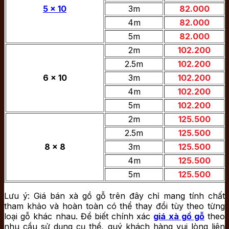
5 x 10
3m
82.000
4m
82.000
5m
82.000
2m
102.200
2.5m
102.200
6 x 10
3m
102.200
4m
102.200
5m
102.200
2m
125.500
2.5m
125.500
8 x 8
3m
125.500
4m
125.500
5m
125.500
Lưu ý: Giá bán xà gồ gỗ trên đây chỉ mang tính chất
tham khảo và hoàn toàn có thể thay đổi tùy theo từng
loại gỗ khác nhau. Để biết chính xác
giá xà gồ gỗ
theo
nhu cầu sử dụng cụ thể, quý khách hàng vui lòng liên