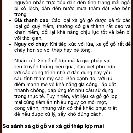
nguyên nhân trực tiếp dẫn đến tình trạng mái ngói
bị xô lệch, dẫn đến nước mưa thấm dột vào bên
trong.
Giá thành cao
: Các loại xà gồ gỗ được xẻ từ các
loại gỗ quý hiếm, thường có giá thành rất cao và
khan hiếm, đổi lại khả năng chịu lực tốt và bền bỉ
với thời gian.
Nguy cơ cháy
: Khi tiếp xúc với lửa, xà gồ gỗ rất dễ
cháy hơn so với thép hay bê tông.
Nhận xét: Xà gồ gỗ lợp mái là giải pháp vật
liệu truyền thống hiệu quả, đặc biệt phù hợp
với các công trình nhà ở dân dụng hay yêu
cầu tính thẩm mỹ cao. Bên cạnh đó, với ưu
điểm mạnh mẽ về khả năng gia công, lắp đặt
nhanh chóng, đáp ứng tốt nhu cầu sử dụng
trong thực tế. Tuy nhiên, vật liệu xà gồ gỗ lợp
mái cũng tiềm ẩn nhiều nguy cơ mối mọt,
cong vênh, nhưng vẫn có thể khắc phục triệt
để nếu được xử lý, sấy khô đúng cách.
So sánh xà gồ gỗ và xà gồ thép lợp mái