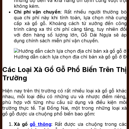
nhưng độ bền và khả năng ổn định cũng vượt trội
không kém.
Chi phí vận chuyển
: Rất nhiều người thường bỏ
qua chi phí này khi tính toán, lựa chọn nhà cung
cấp xà gồ gỗ. Khoảng cách từ xưởng đến công
trình càng xa thì chi phí càng tăng, tuy nhiên đối
với đơn hàng số lượng lớn, Gỗ Dái Ngựa sẽ áp
dụng chính sách miễn phí vận chuyển.
Hướng dẫn cách lựa chọn địa chỉ bán xà gồ gỗ ở Đồ
Các Loại Xà Gồ Gỗ Phổ Biến Trên Thị
Trường
Hiện nay trên thị trường có rất nhiều loại xà gồ gỗ khác
nhau, mỗi loại đều có những ưu và nhược điểm riêng,
phù hợp với từng nhu cầu sử dụng và điều kiện môi
trường thực tế. Tại Đồng Nai, một trong những loại xà
gồ gỗ được ưa chuộng phổ biến bao gồm:
Xà gồ
gỗ thông
: Rất được ưa chuộng trong các