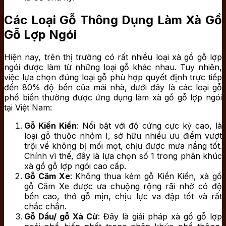
Các Loại Gỗ Thông Dụng Làm Xà Gồ
Gỗ Lợp Ngói
Hiện nay, trên thị trường có rất nhiều loại xà gồ gỗ lợp
ngói được làm từ những loại gỗ khác nhau. Tuy nhiên,
việc lựa chọn đúng loại gỗ phù hợp quyết định trực tiếp
đến 80% độ bền của mái nhà, dưới đây là các loại gỗ
phổ biến thường được ứng dụng làm xà gồ gỗ lợp ngói
tại Việt Nam:
Gỗ Kiền Kiền
: Nổi bật với độ cứng cực kỳ cao, là
loại gỗ thuộc nhóm I, sở hữu nhiều ưu điểm vượt
trội về không bị mối mọt, chịu được mưa nắng tốt.
Chính vì thế, đây là lựa chọn số 1 trong phân khúc
xà gồ gỗ lợp ngói cao cấp.
Gỗ Căm Xe
: Không thua kém gỗ Kiền Kiền, xà gồ
gỗ Căm Xe được ưa chuộng rộng rãi nhờ có độ
bền cao, thớ gỗ mịn, chịu lực va đập tốt và rất
chắc chắn.
Gỗ Dầu/ gỗ Xà Cừ
: Đây là giải pháp xà gồ gỗ lợp