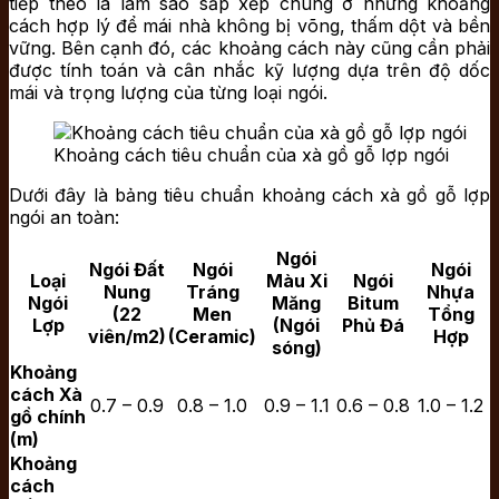
tiếp theo là làm sao sắp xếp chúng ở những khoảng
cách hợp lý để mái nhà không bị võng, thấm dột và bền
vững. Bên cạnh đó, các khoảng cách này cũng cần phải
được tính toán và cân nhắc kỹ lượng dựa trên độ dốc
mái và trọng lượng của từng loại ngói.
Khoảng cách tiêu chuẩn của xà gồ gỗ lợp ngói
Dưới đây là bảng tiêu chuẩn khoảng cách xà gồ gỗ lợp
ngói an toàn:
Ngói
Ngói Đất
Ngói
Ngói
Loại
Màu Xi
Ngói
Nung
Tráng
Nhựa
Ngói
Măng
Bitum
(22
Men
Tổng
Lợp
(Ngói
Phủ Đá
viên/m2)
(Ceramic)
Hợp
sóng)
Khoảng
cách Xà
0.7 – 0.9
0.8 – 1.0
0.9 – 1.1
0.6 – 0.8
1.0 – 1.2
gồ chính
(m)
Khoảng
cách