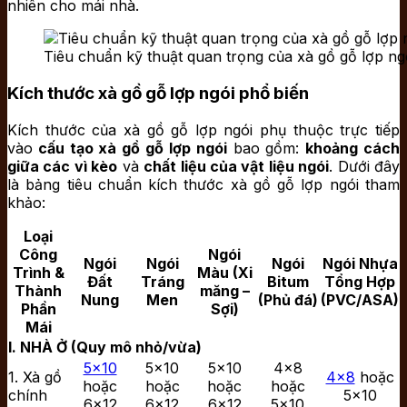
nhiên cho mái nhà.
Tiêu chuẩn kỹ thuật quan trọng của xà gồ gỗ lợp ng
Kích thước xà gồ gỗ lợp ngói phổ biến
Kích thước của xà gồ gỗ lợp ngói phụ thuộc trực tiếp
vào
cấu tạo xà gồ gỗ lợp ngói
bao gồm:
khoảng cách
giữa các vì kèo
và
chất liệu của vật liệu ngói
. Dưới đây
là bảng tiêu chuẩn kích thước xà gồ gỗ lợp ngói tham
khảo:
Loại
Công
Ngói
Ngói
Ngói
Ngói
Ngói Nhựa
Trình &
Màu (Xi
Đất
Tráng
Bitum
Tổng Hợp
Thành
măng –
Nung
Men
(Phủ đá)
(PVC/ASA)
Phần
Sợi)
Mái
I. NHÀ Ở (Quy mô nhỏ/vừa)
5×10
5×10
5×10
4×8
1. Xà gồ
4×8
hoặc
hoặc
hoặc
hoặc
hoặc
chính
5×10
6×12
6×12
6×12
5×10