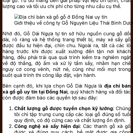
loại gỗ. Từ đó mang đến giải pháp vật liệu ổn định, chất
lượng cao và tối ưu chi phí cho từng nhu cầu cụ thể.
Giới thiệu về công ty Gỗ Nguyên Liệu Thái Bình Dư
Nhờ đó, Gỗ Dái Ngựa tự tin sở hữu nguồn cung gỗ dồi
dài, rõ ràng và hệ thống trang thiết bị, máy xẻ sấy gỗ
được đầu tư hiện đại, chỉn chu. Ngoài ra, tất cả các lô
hàng trước khi được xuất xưởng đến tận nơi khách
hàng, đều phải trải qua quá trình kiểm tra nghiêm ngặt
về độ thẳng, độ ẩm và xử lý tẩm sấy, nhằm hạn chế
nguy cơ cong vênh, nứt nẻ, cũng như mối mọt trong
suốt quá trình thi công lắp đặt, vận hành.
Bên cạnh đó, khi lựa chọn Gỗ Dái Ngựa là
địa chỉ bán
xà gồ gỗ uy tín tại Đồng Nai
, quý khách hàng và đối tác
còn được đảm bảo các quyền lợi sau đây:
Chất lượng gỗ được tuyển chọn kỹ lưỡng
: Chúng
tôi chỉ tập trung cung cấp các loại gỗ đúng số tuổi
quy định, có độ cứng cao và chất lượng ổn định.
Công nghệ xẻ sấy hiện đại
: Các thanh gỗ xà gồ
được xẻ đúng quy cách, bề mặt được gia công