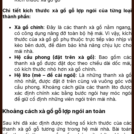
Chi tiết kích thước xà gồ gỗ lợp ngói của từng loại
thành phần:
Xà gồ chính
: Đây là các thanh xà gồ nằm ngang,
có công dụng nâng đỡ toàn bộ hệ mái. Vì vậy, kích
thước của xà gồ gỗ phụ thuộc trực tiếp vào nhịp vì
kèo bên dưới, để đảm bảo khả năng chịu lực cho
mái nhà.
Hệ cầu phong (đặt trên xà gồ)
: Bao gồm các
thanh xà gồ được đặt dọc theo chiều dài dốc mái,
có kích thước nhỏ hơn xà gồ chính.
Hệ lito (mè – để cài ngói)
: Là những thanh xà gồ
nhỏ nhất, được đặt ở trên cùng và vuông góc với
cầu phong. Khoảng cách giữa các thanh lito được
xác định chính xác bằng bước ngói hay móc ngói
để giữ cố định những viên ngói trên mái nhà.
Khoảng cách xà gồ gỗ lợp ngói an toàn
Sau khi đã xác định được thông số kích thước của các
thanh xà gồ gỗ tương ứng trong hệ mái nhà. Bài toán