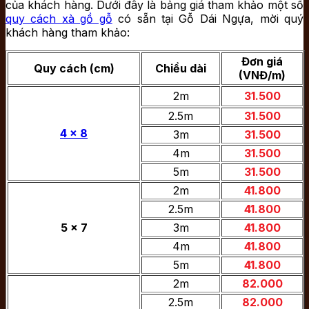
của khách hàng. Dưới đây là bảng giá tham khảo một số
quy cách xà gồ gỗ
có sẵn tại Gỗ Dái Ngựa, mời quý
khách hàng tham khảo:
Đơn giá
Quy cách (cm)
Chiều dài
(VNĐ/m)
2m
31.500
2.5m
31.500
4 x 8
3m
31.500
4m
31.500
5m
31.500
2m
41.800
2.5m
41.800
5 x 7
3m
41.800
4m
41.800
5m
41.800
2m
82.000
2.5m
82.000