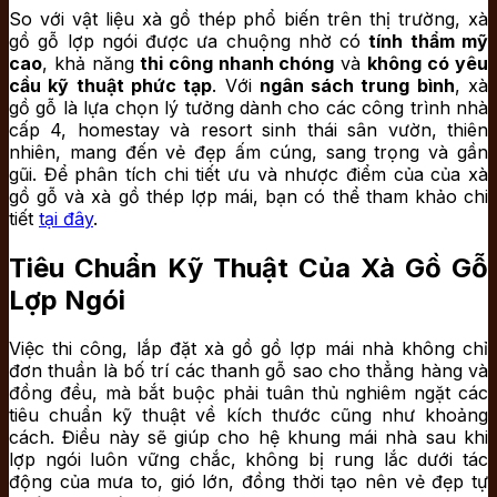
So với vật liệu xà gồ thép phổ biến trên thị trường, xà
gồ gỗ lợp ngói được ưa chuộng nhờ có
tính thẩm mỹ
cao
, khả năng
thi công nhanh chóng
và
không có yêu
cầu kỹ thuật phức tạp
. Với
ngân sách trung bình
, xà
gồ gỗ là lựa chọn lý tưởng dành cho các công trình nhà
cấp 4, homestay và resort sinh thái sân vườn, thiên
nhiên, mang đến vẻ đẹp ấm cúng, sang trọng và gần
gũi. Để phân tích chi tiết ưu và nhược điểm của của xà
gồ gỗ và xà gồ thép lợp mái, bạn có thể tham khảo chi
tiết
tại đây
.
Tiêu Chuẩn Kỹ Thuật Của Xà Gồ Gỗ
Lợp Ngói
Việc thi công, lắp đặt xà gồ gồ lợp mái nhà không chỉ
đơn thuần là bố trí các thanh gỗ sao cho thẳng hàng và
đồng đều, mà bắt buộc phải tuân thủ nghiêm ngặt các
tiêu chuẩn kỹ thuật về kích thước cũng như khoảng
cách. Điều này sẽ giúp cho hệ khung mái nhà sau khi
lợp ngói luôn vững chắc, không bị rung lắc dưới tác
động của mưa to, gió lớn, đồng thời tạo nên vẻ đẹp tự