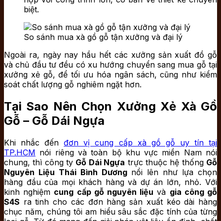
biệt.
So sánh mua xà gồ gỗ tận xưởng và đại lý
Ngoài ra, ngày nay hầu hết các xưởng sản xuất đồ gỗ
và chủ đầu tư đều có xu hướng chuyển sang mua gỗ tại
xưởng xẻ gỗ, để tối ưu hóa ngân sách, cũng như kiểm
soát chất lượng gỗ nghiêm ngặt hơn.
Tại Sao Nên Chọn Xưởng Xẻ Xà Gồ
Gỗ – Gỗ Dái Ngựa
Khi nhắc đến
đơn vị cung cấp xà gồ gỗ uy tín tại
TP.HCM
nói riêng và toàn bộ khu vực miền Nam nói
chung, thì công ty
Gỗ Dái Ngựa
trực thuộc hệ thống
Gỗ
Nguyên Liệu Thái Bình Dương
nổi lên như lựa chọn
hàng đầu của mọi khách hàng và dự án lớn, nhỏ. Với
kinh nghiệm
cung cấp gỗ nguyên liệu
và
gia công gỗ
S4S
ra tinh cho các đơn hàng sản xuất kéo dài hàng
chục năm, chúng tôi am hiểu sâu sắc đặc tính của từng