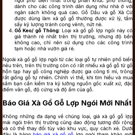
ngói phổ biến nhất trong phân khúc phổ thông,
dành cho các công trình dân dụng như nhà ở với
ngân sách không quá cao. Gỗ Dầu và gỗ Xà Cừ
được dùng làm xà gồ gỗ thường được xử lý, tẩm
sấy kỹ lượng tránh cong vênh, nứt nẻ.
Gỗ Keo/ gỗ Thông
: Loại xà gồ gỗ lợp ngói này có
giá thành rẻ nhất trên thị trường, nhưng độ bền
không cao, chỉ nên sử dụng cho các công trình
tạm hoặc nhà vườn giá rẻ.
Ngoài xà gồ gỗ lợp ngói từ các loại gỗ tự nhiên phổ biến
nêu trên, trên thị trường còn có rất nhiều xà gồ gỗ từ gỗ
hỗn tạp hay gỗ công nghiệp được gia công tỉ mỉ, trông
rất giống gỗ tự nhiên. Chính vì thế, khi tìm hiểu và mua
sắm bạn cần kiểm tra kỹ lưỡng nguồn gốc xuất xứ, đặc
điểm vân gỗ, độ cứng và độ ẩm của gỗ.
Báo Giá Xà Gồ Gỗ Lợp Ngói Mới Nhất
Không những đa dạng về chủng loại, giá xà gồ gỗ lợp
mái ngói trên thị trường cũng dao động tương đối rộng
và có thể thay đổi tùy vào khu vực, quy cách xẻ. Dưới
đây là bảng
báo giá xà gồ gỗ
lợp ngói tham khảo mới