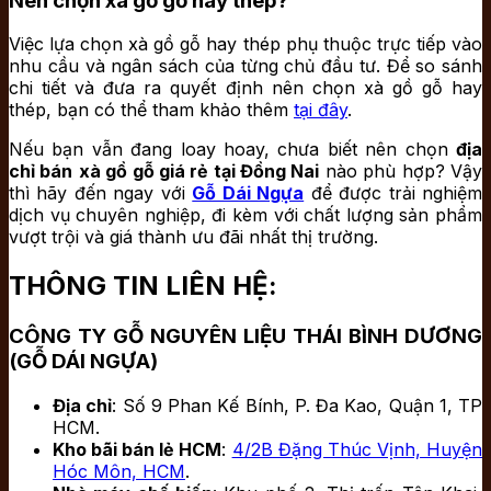
Nên chọn xà gồ gỗ hay thép?
Việc lựa chọn xà gồ gỗ hay thép phụ thuộc trực tiếp vào
nhu cầu và ngân sách của từng chủ đầu tư. Để so sánh
chi tiết và đưa ra quyết định nên chọn xà gồ gỗ hay
thép, bạn có thể tham khảo thêm
tại đây
.
Nếu bạn vẫn đang loay hoay, chưa biết nên chọn
địa
chỉ bán
xà gồ gỗ giá rẻ tại Đồng Nai
nào phù hợp? Vậy
thì hãy đến ngay với
Gỗ Dái Ngựa
để được trải nghiệm
dịch vụ chuyên nghiệp, đi kèm với chất lượng sản phẩm
vượt trội và giá thành ưu đãi nhất thị trường.
THÔNG TIN LIÊN HỆ:
CÔNG TY GỖ NGUYÊN LIỆU THÁI BÌNH DƯƠNG
(GỖ DÁI NGỰA)
Địa chỉ
: Số 9 Phan Kế Bính, P. Đa Kao, Quận 1, TP
HCM.
Kho bãi bán lẻ HCM
:
4/2B Đặng Thúc Vịnh, Huyện
Hóc Môn, HCM
.