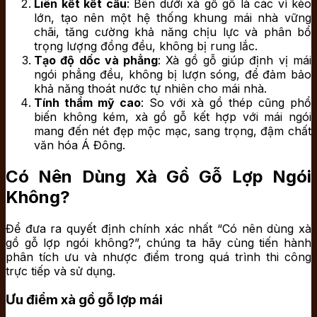
Liên kết kết cấu
: Bên dưới xà gồ gỗ là các vì kèo
lớn, tạo nên một hệ thống khung mái nhà vững
chãi, tăng cường khả năng chịu lực và phân bổ
trọng lượng đồng đều, không bị rung lắc.
Tạo độ dốc và phẳng
: Xà gồ gỗ giúp định vị mái
ngói phẳng đều, không bị lượn sóng, để đảm bảo
khả năng thoát nước tự nhiên cho mái nhà.
Tính thẩm mỹ cao
: So với xà gồ thép cũng phổ
biến không kém, xà gồ gỗ kết hợp với mái ngói
mang đến nét đẹp mộc mạc, sang trọng, đậm chất
văn hóa Á Đông.
Có Nên Dùng Xà Gồ Gỗ Lợp Ngói
Không?
Để đưa ra quyết định chính xác nhất “Có nên dùng xà
gồ gỗ lợp ngói không?”, chúng ta hãy cùng tiến hành
phân tích ưu và nhược điểm trong quá trình thi công
trực tiếp và sử dụng.
Ưu điểm xà gồ gỗ lợp mái