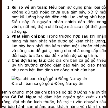
Rủi ro về an toàn
: Nếu bạn sử dụng phải loại gỗ
không đủ tuổi hoặc chưa qua tẩm sấy, xử lý mối
mọt kỹ lưỡng hay tiết diện chịu lực không phù hợp.
Điều này là nguyên nhân chính dẫn đến cong
vênh, nứt nẻ, thậm chí là sập mái sau một thời gian
sử dụng.
Phát sinh chi phí
: Trong trường hợp sau khi nhận
hàng mà bạn phát hiện được gỗ kém chất lượng,
lúc này bạn phải tốn kém thêm một khoản chi phí
và công sức để gửi lại hàng cho nhà cung cấp sửa
đổi hoặc tự sửa chữa để kịp tiến độ công trình.
Chờ đợi hàng
lâu
: Các địa chỉ bán xà gồ gỗ thiếu
uy tín thường không đảm bảo tiến độ giao hàng
như cam kết, làm đình trệ công trình của bạn.
Địa chỉ bán xà gồ gỗ ở Đồng Nai uy tín
Nhìn chung, một địa chỉ bán xà gồ gỗ ở Đồng Nai uy tín
như
Gỗ Dái Ngựa
sẽ đảm bảo nguồn gốc xuất xứ rõ
ràng, đạt chuẩn kích thước, hỗ trợ tư vấn chuyên sâu
và bảo hành sản phẩm, giúp khách hàng yên tâm trong