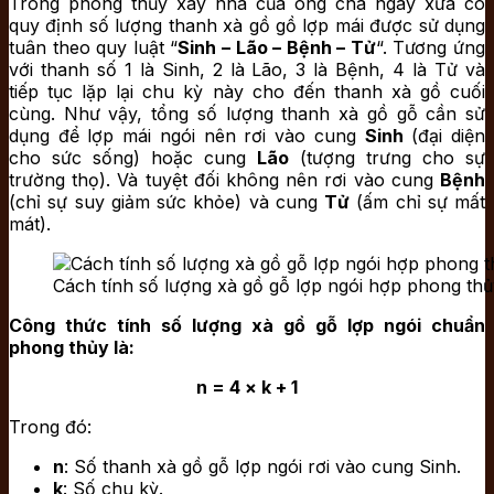
Trong phong thủy xây nhà của ông cha ngày xưa có
quy định số lượng thanh xà gồ gồ lợp mái được sử dụng
tuân theo quy luật “
Sinh – Lão – Bệnh – Tử
“. Tương ứng
với thanh số 1 là Sinh, 2 là Lão, 3 là Bệnh, 4 là Tử và
tiếp tục lặp lại chu kỳ này cho đến thanh xà gồ cuối
cùng. Như vậy, tổng số lượng thanh xà gồ gỗ cần sử
dụng để lợp mái ngói nên rơi vào cung
Sinh
(đại diện
cho sức sống) hoặc cung
Lão
(tượng trưng cho sự
trường thọ). Và tuyệt đối không nên rơi vào cung
Bệnh
(chỉ sự suy giảm sức khỏe) và cung
Tử
(ấm chỉ sự mất
mát).
Cách tính số lượng xà gồ gỗ lợp ngói hợp phong thủ
Công thức tính số lượng xà gồ gỗ lợp ngói chuẩn
phong thủy là:
n = 4 × k + 1
Trong đó:
n
: Số thanh xà gồ gỗ lợp ngói rơi vào cung Sinh.
k
: Số chu kỳ.