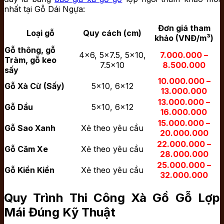
nhất tại Gỗ Dái Ngựa:
Đơn giá tham
Loại gỗ
Quy cách (cm)
khảo (VNĐ/m³)
Gỗ thông, gỗ
4×6, 5×7.5, 5×10,
7.000.000 –
Tràm, gỗ keo
7.5×10
8.500.000
sấy
10.000.000 –
Gỗ Xà Cừ (Sấy)
5×10, 6×12
13.000.000
13.000.000 –
Gỗ Dầu
5×10, 6×12
16.000.000
15.000.000 –
Gỗ Sao Xanh
Xẻ theo yêu cầu
20.000.000
22.000.000 –
Gỗ Căm Xe
Xẻ theo yêu cầu
28.000.000
25.000.000 –
Gỗ Kiền Kiền
Xẻ theo yêu cầu
32.000.000
Quy Trình Thi Công Xà Gồ Gỗ Lợp
Mái Đúng Kỹ Thuật