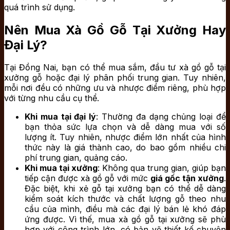
quá trình sử dụng.
Nên Mua Xà Gồ Gỗ Tại Xưởng Hay
Đại Lý?
Tại Đồng Nai, bạn có thể mua sắm, đầu tư xà gồ gỗ tại
xưởng gỗ hoặc đại lý phân phối trung gian. Tuy nhiên,
mỗi nơi đều có những ưu và nhược điểm riêng, phù hợp
với từng nhu cầu cụ thể.
Khi mua tại đại lý
: Thường đa dạng chủng loại để
bạn thỏa sức lựa chọn và dễ dàng mua với số
lượng ít. Tuy nhiên, nhược điểm lớn nhất của hình
thức này là giá thành cao, do bao gồm nhiều chi
phí trung gian, quảng cáo.
Khi mua tại xưởng
: Không qua trung gian, giúp bạn
tiếp cận được xà gồ gỗ với mức
giá gốc tận xưởng
.
Đặc biệt, khi xẻ gỗ tại xưởng bạn có thể dễ dàng
kiểm soát kích thước và chất lượng gỗ theo nhu
cầu của mình, điều mà các đại lý bán lẻ khó đáp
ứng được. Vì thế, mua xà gồ gỗ tại xưởng sẽ phù
hợp với công trình lớn, có bản vẽ thiết kế chuyên