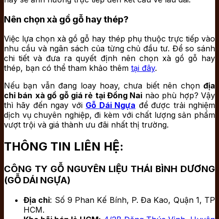
Nên chọn xà gồ gỗ hay thép?
Việc lựa chọn xà gồ gỗ hay thép phụ thuộc trực tiếp vào
nhu cầu và ngân sách của từng chủ đầu tư. Để so sánh
chi tiết và đưa ra quyết định nên chọn xà gồ gỗ hay
thép, bạn có thể tham khảo thêm
tại đây
.
Nếu bạn vẫn đang loay hoay, chưa biết nên chọn
địa
chỉ bán
xà gồ gỗ giá rẻ tại Đồng Nai
nào phù hợp? Vậy
thì hãy đến ngay với
Gỗ Dái Ngựa
để được trải nghiệm
dịch vụ chuyên nghiệp, đi kèm với chất lượng sản phẩm
vượt trội và giá thành ưu đãi nhất thị trường.
THÔNG TIN LIÊN HỆ:
CÔNG TY GỖ NGUYÊN LIỆU THÁI BÌNH DƯƠNG
(GỖ DÁI NGỰA)
Địa chỉ
: Số 9 Phan Kế Bính, P. Đa Kao, Quận 1, TP
HCM.