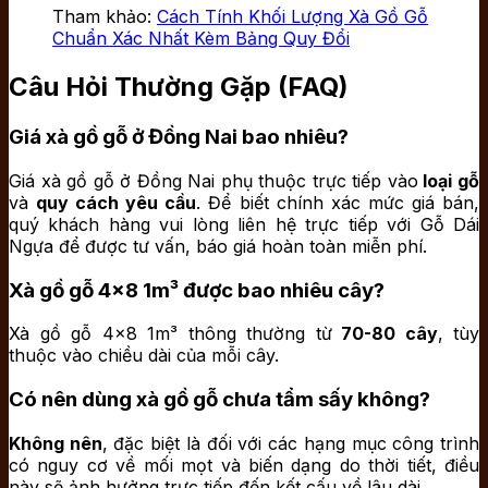
Tham khảo:
Cách Tính Khối Lượng Xà Gồ Gỗ
Chuẩn Xác Nhất Kèm Bảng Quy Đổi
Câu Hỏi Thường Gặp (FAQ)
Giá xà gồ gỗ ở Đồng Nai bao nhiêu?
Giá xà gồ gỗ ở Đồng Nai phụ thuộc trực tiếp vào
loại gỗ
và
quy cách yêu cầu
. Để biết chính xác mức giá bán,
quý khách hàng vui lòng liên hệ trực tiếp với Gỗ Dái
Ngựa để được tư vấn, báo giá hoàn toàn miễn phí.
Xà gồ gỗ 4×8 1m³ được bao nhiêu cây?
Xà gồ gỗ 4×8 1m³ thông thường từ
70-80 cây
, tùy
thuộc vào chiều dài của mỗi cây.
Có nên dùng xà gồ gỗ chưa tẩm sấy không?
Không nên
, đặc biệt là đối với các hạng mục công trình
có nguy cơ về mối mọt và biến dạng do thời tiết, điều
này sẽ ảnh hưởng trực tiếp đến kết cấu về lâu dài.