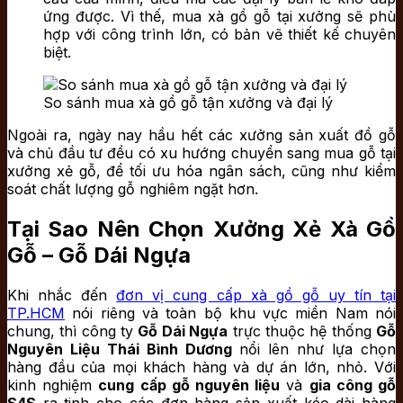
ứng được. Vì thế, mua xà gồ gỗ tại xưởng sẽ phù
hợp với công trình lớn, có bản vẽ thiết kế chuyên
biệt.
So sánh mua xà gồ gỗ tận xưởng và đại lý
Ngoài ra, ngày nay hầu hết các xưởng sản xuất đồ gỗ
và chủ đầu tư đều có xu hướng chuyển sang mua gỗ tại
xưởng xẻ gỗ, để tối ưu hóa ngân sách, cũng như kiểm
soát chất lượng gỗ nghiêm ngặt hơn.
Tại Sao Nên Chọn Xưởng Xẻ Xà Gồ
Gỗ – Gỗ Dái Ngựa
Khi nhắc đến
đơn vị cung cấp xà gồ gỗ uy tín tại
TP.HCM
nói riêng và toàn bộ khu vực miền Nam nói
chung, thì công ty
Gỗ Dái Ngựa
trực thuộc hệ thống
Gỗ
Nguyên Liệu Thái Bình Dương
nổi lên như lựa chọn
hàng đầu của mọi khách hàng và dự án lớn, nhỏ. Với
kinh nghiệm
cung cấp gỗ nguyên liệu
và
gia công gỗ