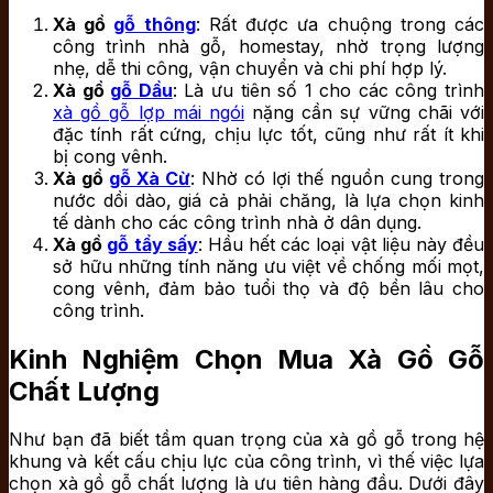
Xà gồ
gỗ thông
: Rất được ưa chuộng trong các
công trình nhà gỗ, homestay, nhờ trọng lượng
nhẹ, dễ thi công, vận chuyển và chi phí hợp lý.
Xà gồ
gỗ Dầu
: Là ưu tiên số 1 cho các công trình
xà gồ gỗ lợp mái ngói
nặng cần sự vững chãi với
đặc tính rất cứng, chịu lực tốt, cũng như rất ít khi
bị cong vênh.
Xà gồ
gỗ Xà Cừ
: Nhờ có lợi thế nguồn cung trong
nước dồi dào, giá cả phải chăng, là lựa chọn kinh
tế dành cho các công trình nhà ở dân dụng.
Xà gồ
gỗ tẩy sấy
: Hầu hết các loại vật liệu này đều
sở hữu những tính năng ưu việt về chống mối mọt,
cong vênh, đảm bảo tuổi thọ và độ bền lâu cho
công trình.
Kinh Nghiệm Chọn Mua Xà Gồ Gỗ
Chất Lượng
Như bạn đã biết tầm quan trọng của xà gồ gỗ trong hệ
khung và kết cấu chịu lực của công trình, vì thế việc lựa
chọn xà gồ gỗ chất lượng là ưu tiên hàng đầu. Dưới đây