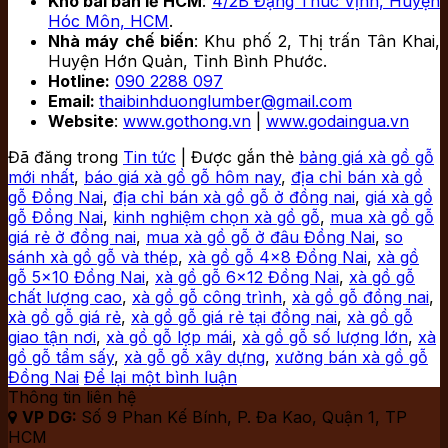
Kho bãi bán lẻ HCM
:
4/2B Đặng Thúc Vịnh, Huyện
Hóc Môn, HCM
.
Nhà máy chế biến
: Khu phố 2, Thị trấn Tân Khai,
Huyện Hớn Quản, Tỉnh Bình Phước.
Hotline:
090 2288 097
Email:
thaibinhduonglumber@gmail.com
Website
:
www.gothong.vn
|
www.godaingua.vn
Đã đăng trong
Tin tức
|
Được gắn thẻ
bảng giá xà gồ gỗ
mới nhất
,
báo giá xà gồ gỗ hôm nay
,
địa chỉ bán xà gồ
gỗ Đồng Nai
,
địa chỉ bán xà gồ gỗ ở đồng nai
,
giá xà gồ
gỗ Đồng Nai
,
kinh nghiệm chọn xà gồ gỗ
,
mua xà gồ gỗ
giá rẻ ở đồng nai
,
mua xà gồ gỗ ở đâu Đồng Nai
,
so
sánh xà gồ gỗ và thép
,
xà gồ gỗ 4x8 Đồng Nai
,
xà gồ
gỗ 5x10 Đồng Nai
,
xà gồ gỗ 6x12 Đồng Nai
,
xà gồ gỗ
chất lượng cao
,
xà gồ gỗ công trình
,
xà gồ gỗ đồng nai
,
xà gồ gỗ giá rẻ
,
xà gồ gỗ giá rẻ tại đồng nai
,
xà gồ gỗ
giao tận nơi
,
xà gồ gỗ lợp mái
,
xà gồ gỗ số lượng lớn
,
xà
gồ gỗ tẩm sấy
,
xà gỗ gỗ xây dựng
,
xưởng bán xà gồ gỗ
Đồng Nai
Để lại một bình luận
Thông tin liên hệ
VP DG:
Số 9 Phan Kế Bính, P. Đa Kao, Quận 1, TP

HCM