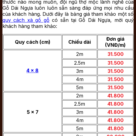
thước nào mong muốn, đội ngũ thợ mộc lành nghề của
Gỗ Dái Ngựa luôn luôn sẵn sàng đáp ứng mọi nhu cầu
của khách hàng. Dưới đây là bảng giá tham khảo một số
quy cách xà gồ gỗ
có sẵn tại Gỗ Dái Ngựa, mời quý
khách hàng tham khảo:
Đơn giá
Quy cách (cm)
Chiều dài
(VNĐ/m)
2m
31.500
2.5m
31.500
4 x 8
3m
31.500
4m
31.500
5m
31.500
2m
41.800
2.5m
41.800
5 x 7
3m
41.800
4m
41.800
5m
41.800