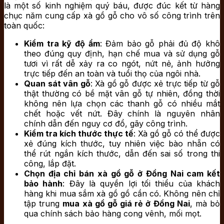
là một số kinh nghiệm quý báu, được đúc kết từ hàng
chục năm cung cấp xà gồ gỗ cho vô số công trình trên
toàn quốc:
Kiểm tra kỹ độ ẩm
: Đảm bảo gỗ phải đủ độ khô
theo đúng quy định, hạn chế mua và sử dụng gỗ
tươi vì rất dễ xảy ra co ngót, nứt nẻ, ảnh hưởng
trực tiếp đến an toàn và tuổi thọ của ngôi nhà.
Quan sát vân gỗ
: Xà gồ gỗ được xẻ trực tiếp từ gỗ
thật thường có bề mặt vân gỗ tự nhiên, đồng thời
không nên lựa chọn các thanh gỗ có nhiều mắt
chết hoặc vết nứt. Đây chính là nguyên nhân
chính dẫn đến nguy cơ đổ, gãy công trình.
Kiểm tra kích thước thực tế
: Xà gồ gỗ có thể được
xẻ đúng kích thước, tuy nhiên việc bào nhẵn có
thể rút ngắn kích thước, dẫn đến sai số trong thi
công, lắp đặt.
Chọn địa chỉ bán xà gồ gỗ ở Đồng Nai cam kết
bảo hành
: Đây là quyền lợi tối thiểu của khách
hàng khi mua sắm xà gồ gồ cần có. Không nên chỉ
tập trung
mua xà gồ gỗ giá rẻ ở Đồng Nai
, mà bỏ
qua chính sách bảo hàng cong vênh, mối mọt.