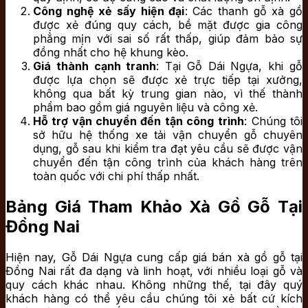
Công nghệ xẻ sấy hiện đại
: Các thanh gỗ xà gồ
được xẻ đúng quy cách, bề mặt được gia công
phẳng mịn với sai số rất thấp, giúp đảm bảo sự
đồng nhất cho hệ khung kèo.
Giá thành cạnh tranh
: Tại Gỗ Dái Ngựa, khi gỗ
được lựa chọn sẽ được xẻ trực tiếp tại xưởng,
không qua bất kỳ trung gian nào, vì thế thành
phẩm bao gồm giá nguyên liệu và công xẻ.
Hỗ trợ vận chuyển đến tận công
trình
: Chúng tôi
sở hữu hệ thống xe tải vận chuyển gỗ chuyên
dụng, gỗ sau khi kiểm tra đạt yêu cầu sẽ được vận
chuyển đến tận công trình của khách hàng trên
toàn quốc với chi phí thấp nhất.
Bảng Giá Tham Khảo Xà Gồ Gỗ Tại
Đồng Nai
Hiện nay, Gỗ Dái Ngựa cung cấp giá bán xà gồ gỗ tại
Đồng Nai rất đa dạng và linh hoạt, với nhiều loại gỗ và
quy cách khác nhau. Không những thế, tại đây quý
khách hàng có thể yêu cầu chúng tôi xẻ bất cứ kích