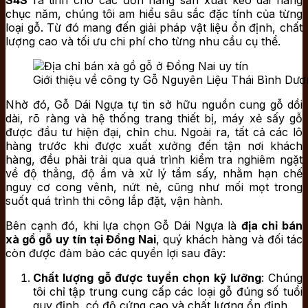
S4S
ra tinh cho các đơn hàng sản xuất kéo dài hàng
chục năm, chúng tôi am hiểu sâu sắc đặc tính của từng
loại gỗ. Từ đó mang đến giải pháp vật liệu ổn định, chất
lượng cao và tối ưu chi phí cho từng nhu cầu cụ thể.
Giới thiệu về công ty Gỗ Nguyên Liệu Thái Bình Dư
Nhờ đó, Gỗ Dái Ngựa tự tin sở hữu nguồn cung gỗ dồi
dài, rõ ràng và hệ thống trang thiết bị, máy xẻ sấy gỗ
được đầu tư hiện đại, chỉn chu. Ngoài ra, tất cả các lô
hàng trước khi được xuất xưởng đến tận nơi khách
hàng, đều phải trải qua quá trình kiểm tra nghiêm ngặt
về độ thẳng, độ ẩm và xử lý tẩm sấy, nhằm hạn chế
nguy cơ cong vênh, nứt nẻ, cũng như mối mọt trong
suốt quá trình thi công lắp đặt, vận hành.
Bên cạnh đó, khi lựa chọn Gỗ Dái Ngựa là
địa chỉ bán
xà gồ gỗ uy tín tại Đồng Nai
, quý khách hàng và đối tác
còn được đảm bảo các quyền lợi sau đây:
Chất lượng gỗ được tuyển chọn kỹ lưỡng
: Chúng
tôi chỉ tập trung cung cấp các loại gỗ đúng số tuổi
quy định, có độ cứng cao và chất lượng ổn định.