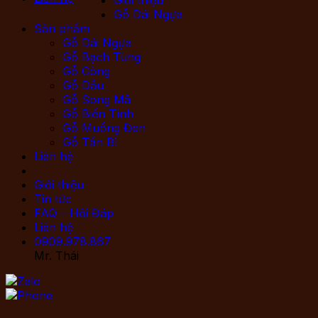
Gỗ Dái Ngựa
Sản phẩm
Gỗ Dái Ngựa
Gỗ Bạch Tùng
Gỗ Còng
Gỗ Dầu
Gỗ Song Mã
Gỗ Biến Tính
Gỗ Muồng Đen
Gỗ Tần Bì
Liên hệ
Giới thiệu
Tin tức
FAQ – Hỏi Đáp
Liên hệ
0909.978.867
Mr. Thái