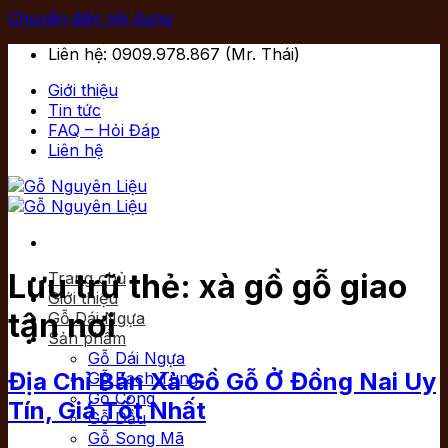
Chuyển đến nội dung
Liên hệ: 0909.978.867 (Mr. Thái)
Giới thiệu
Tin tức
FAQ – Hỏi Đáp
Liên hệ
Lưu trữ thẻ:
xà gồ gỗ giao
Trang chủ
Giới thiệu
tận nơi
Gỗ Dái Ngựa
Sản phẩm
Gỗ Dái Ngựa
Địa Chỉ Bán Xà Gồ Gỗ Ở Đồng Nai Uy
Gỗ Bạch Tùng
Gỗ Còng
Tín, Giá Tốt Nhất
Gỗ Dầu
Gỗ Song Mã