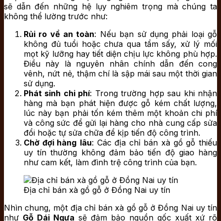
sẽ dẫn đến những hệ lụy nghiêm trọng mà chúng ta
không thể lường trước như:
Rủi ro về an toàn
: Nếu bạn sử dụng phải loại gỗ
không đủ tuổi hoặc chưa qua tẩm sấy, xử lý mối
mọt kỹ lưỡng hay tiết diện chịu lực không phù hợp.
Điều này là nguyên nhân chính dẫn đến cong
vênh, nứt nẻ, thậm chí là sập mái sau một thời gian
sử dụng.
Phát sinh chi phí
: Trong trường hợp sau khi nhận
hàng mà bạn phát hiện được gỗ kém chất lượng,
lúc này bạn phải tốn kém thêm một khoản chi phí
và công sức để gửi lại hàng cho nhà cung cấp sửa
đổi hoặc tự sửa chữa để kịp tiến độ công trình.
Chờ đợi hàng
lâu
: Các địa chỉ bán xà gồ gỗ thiếu
uy tín thường không đảm bảo tiến độ giao hàng
như cam kết, làm đình trệ công trình của bạn.
Địa chỉ bán xà gồ gỗ ở Đồng Nai uy tín
Nhìn chung, một địa chỉ bán xà gồ gỗ ở Đồng Nai uy tín
như
Gỗ Dái Ngựa
sẽ đảm bảo nguồn gốc xuất xứ rõ