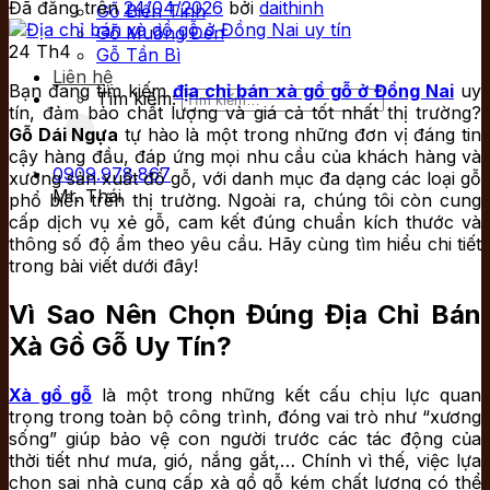
Đã đăng trên
24/04/2026
bởi
daithinh
Gỗ Biến Tính
Gỗ Muồng Đen
24
Th4
Gỗ Tần Bì
Liên hệ
Bạn đang tìm kiếm
địa chỉ bán xà gồ gỗ ở Đồng Nai
uy
Tìm kiếm:
tín, đảm bảo chất lượng và giá cả tốt nhất thị trường?
Gỗ Dái Ngựa
tự hào là một trong những đơn vị đáng tin
cậy hàng đầu, đáp ứng mọi nhu cầu của khách hàng và
0909.978.867
xưởng sản xuất đồ gỗ, với danh mục đa dạng các loại gỗ
Mr. Thái
phổ biến trên thị trường. Ngoài ra, chúng tôi còn cung
cấp dịch vụ xẻ gỗ, cam kết đúng chuẩn kích thước và
thông số độ ẩm theo yêu cầu. Hãy cùng tìm hiểu chi tiết
trong bài viết dưới đây!
Vì Sao Nên Chọn Đúng Địa Chỉ Bán
Xà Gồ Gỗ Uy Tín?
Xà gồ gỗ
là một trong những kết cấu chịu lực quan
trọng trong toàn bộ công trình, đóng vai trò như “xương
sống” giúp bảo vệ con người trước các tác động của
thời tiết như mưa, gió, nắng gắt,… Chính vì thế, việc lựa
chọn sai nhà cung cấp xà gồ gỗ kém chất lượng có thể