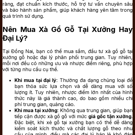
ràng, đạt chuẩn kích thước, hỗ trợ tư vấn chuyên sâu
và bảo hành sản phẩm, giúp khách hàng yên tâm trong
quá trình sử dụng.
Nên Mua Xà Gồ Gỗ Tại Xưởng Hay
Đại Lý?
Tại Đồng Nai, bạn có thể mua sắm, đầu tư xà gồ gỗ tại
xưởng gỗ hoặc đại lý phân phối trung gian. Tuy nhiên,
mỗi nơi đều có những ưu và nhược điểm riêng, phù hợp
với từng nhu cầu cụ thể.
Khi mua tại đại lý
: Thường đa dạng chủng loại để
bạn thỏa sức lựa chọn và dễ dàng mua với số
lượng ít. Tuy nhiên, nhược điểm lớn nhất của hình
thức này là giá thành cao, do bao gồm nhiều chi
phí trung gian, quảng cáo.
Khi mua tại xưởng
: Không qua trung gian, giúp bạn
tiếp cận được xà gồ gỗ với mức
giá gốc tận xưởng
.
Đặc biệt, khi xẻ gỗ tại xưởng bạn có thể dễ dàng
kiểm soát kích thước và chất lượng gỗ theo nhu
cầu của mình, điều mà các đại lý bán lẻ khó đáp