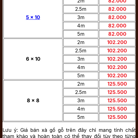
2m
82.000
2.5m
82.000
5 x 10
3m
82.000
4m
82.000
5m
82.000
2m
102.200
2.5m
102.200
6 x 10
3m
102.200
4m
102.200
5m
102.200
2m
125.500
2.5m
125.500
8 x 8
3m
125.500
4m
125.500
5m
125.500
Lưu ý: Giá bán xà gồ gỗ trên đây chỉ mang tính chất
tham khảo và hoàn toàn có thể thay đổi tùy theo từng