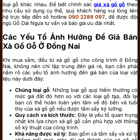
loại gỗ khác nhau. Để biết chính xác
giá xà gồ gỗ
theo
nhu cầu sử dụng cụ thể, quý khách hàng vui lòng liên
hệ trực tiếp đến số hotline
090 2288 097
, để được đội
ngũ Gỗ Dái Ngựa tư vấn và báo giá ưu đãi nhất.
Các Yếu Tố Ảnh Hưởng Để Giá Bán
Xà Gồ Gỗ Ở Đồng Nai
Khi mua sắm, đầu từ xà gồ gỗ cho công trình ở Đồng
Nai, không nên chỉ tập trung đến giá rẻ, bạn cần phải
nắm rõ các yếu tố ảnh hưởng đến giá bán của loại vật
liệu này dưới đây:
Chủng loại gỗ
: Những loại gỗ quý hiếm thường có
mức giá đắt đỏ hơn so với các loại gỗ tạp, đổi lại
bạn có thể hoàn toàn yên tâm về độ bền và tuổi
thọ của xà gồ gỗ nếu được tẩm sấy kỹ lưỡng.
Quy cách và kích thước
: Đây là yếu tố quan trọng
nhất khi lựa chọn xà gồ gỗ cần phù hợp với thông
số kỹ thuật của công trình.
Khả năng được xử lý
: Bao gồm cả tẩm sấy và xử lý
chống mối mọt, mặc dù giá thành của xà gồ gỗ