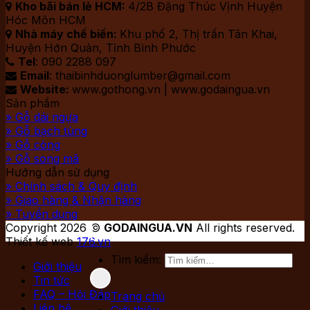
Kho bãi bán lẻ HCM:
4/2B Đặng Thúc Vịnh Huyện

Hóc Môn HCM
Nhà máy chế biến:
Khu phố 2, Thị trấn Tân Khai,

Huyện Hớn Quản, Tỉnh Bình Phước
Tel
: 090 2288 097

Email
: thaibinhduonglumber@gmail.com

Website:
www.gothong.vn | www.godaingua.vn

Sản phẩm
» Gỗ dái ngựa
» Gỗ bạch tùng
» Gỗ còng
» Gỗ song mã
Hướng dẫn sử dụng
» Chính sách & Quy định
» Giao hàng & Nhận hàng
» Tuyển dụng
Copyright 2026 ©
GODAINGUA.VN
All rights reserved.
Thiết kế web
176.vn
Tìm kiếm:
Giới thiệu
Tin tức
FAQ – Hỏi Đáp
Trang chủ
Liên hệ
Giới thiệu