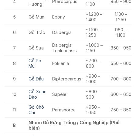
4
Pterocarpus
850 – 900
Hương
1.100
~1.200 –
1.100 –
5
Gỗ Mun
Ebony
1.400
1.250
~1.100 –
980 –
6
Gỗ Trắc
Dalbergia
1.250
1.100
Dalbergia
~1.000 –
7
Gỗ Sưa
850 – 950
Tonkinensis
1.150
Gỗ Pơ
~700 –
8
Fokienia
550 – 600
Mu
800
~900 –
9
Gỗ Dầu
Dipterocarpus
700 – 800
1.000
Gỗ Xoan
~800 –
10
Sapele
600 – 650
Đào
900
Gỗ Chò
~950 –
11
Parashorea
750 – 850
Chỉ
1.050
Nhóm Gỗ Rừng Trồng / Công Nghiệp (Phổ
B
biến)