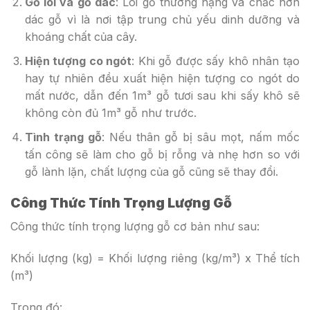
Gỗ lõi và gỗ dác
: Lõi gỗ thường nặng và chắc hơn
dác gỗ vì là nơi tập trung chủ yếu dinh dưỡng và
khoáng chất của cây.
Hiện tượng co ngót
: Khi gỗ được sấy khô nhân tạo
hay tự nhiên đều xuất hiện hiện tượng co ngót do
mất nước, dẫn đến 1m³ gỗ tươi sau khi sấy khô sẽ
không còn đủ 1m³ gỗ như trước.
Tình trạng gỗ
: Nếu thân gỗ bị sâu mọt, nấm mốc
tấn công sẽ làm cho gỗ bị rỗng và nhẹ hơn so với
gỗ lành lặn, chất lượng của gỗ cũng sẽ thay đổi.
Công Thức Tính Trọng Lượng Gỗ
Công thức tính trọng lượng gỗ cơ bản như sau:
Khối lượng (kg) = Khối lượng riêng (kg/m³) x Thể tích
(m³)
Trong đó: