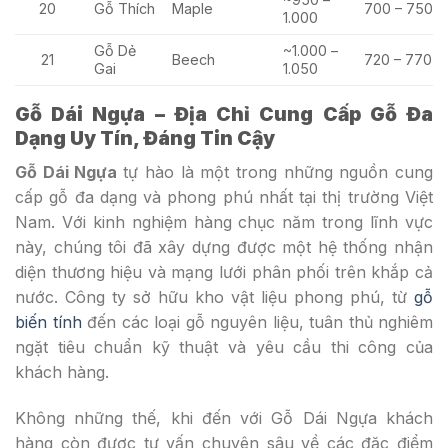
20
Gỗ Thích
Maple
700 – 750
1.000
Gỗ Dẻ
~1.000 –
21
Beech
720 – 770
Gai
1.050
Gỗ Dái Ngựa – Địa Chỉ Cung Cấp Gỗ Đa
Dạng Uy Tín, Đáng Tin Cậy
Gỗ Dái Ngựa
tự hào là một trong những nguồn cung
cấp gỗ đa dạng và phong phú nhất tại thị trường Việt
Nam. Với kinh nghiệm hàng chục năm trong lĩnh vực
này, chúng tôi đã xây dựng được một hệ thống nhận
diện thương hiệu và mạng lưới phân phối trên khắp cả
nước. Công ty sở hữu kho vật liệu phong phú, từ
gỗ
biến tính
đến các loại gỗ nguyên liệu, tuân thủ nghiêm
ngặt tiêu chuẩn kỹ thuật và yêu cầu thi công của
khách hàng.
Không những thế, khi đến với Gỗ Dái Ngựa khách
hàng còn được tư vấn chuyên sâu về các đặc điểm