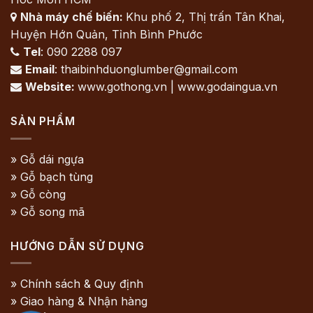
Nhà máy chế biến:
Khu phố 2, Thị trấn Tân Khai,

Huyện Hớn Quản, Tỉnh Bình Phước
Tel
: 090 2288 097

Email
: thaibinhduonglumber@gmail.com

Website:
www.gothong.vn | www.godaingua.vn

SẢN PHẨM
» Gỗ dái ngựa
» Gỗ bạch tùng
» Gỗ còng
» Gỗ song mã
HƯỚNG DẪN SỬ DỤNG
» Chính sách & Quy định
» Giao hàng & Nhận hàng