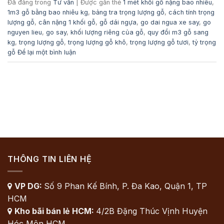
Đã đăng trong
Tư vấn
|
Được gắn thẻ
1 mét khối gỗ nặng bao nhiêu
,
1m3 gỗ bằng bao nhiêu kg
,
bảng tra trọng lượng gỗ
,
cách tính trọng
lượng gỗ
,
cân nặng 1 khối gỗ
,
gỗ dái ngựa
,
go dai ngua xe say
,
go
nguyen lieu
,
go say
,
khối lượng riêng của gỗ
,
quy đổi m3 gỗ sang
kg
,
trọng lượng gỗ
,
trọng lượng gỗ khô
,
trọng lượng gỗ tươi
,
tỷ trọng
gỗ
Để lại một bình luận
THÔNG TIN LIÊN HỆ
VP DG:
Số 9 Phan Kế Bính, P. Đa Kao, Quận 1, TP

HCM
Kho bãi bán lẻ HCM:
4/2B Đặng Thúc Vịnh Huyện

Hóc Môn HCM