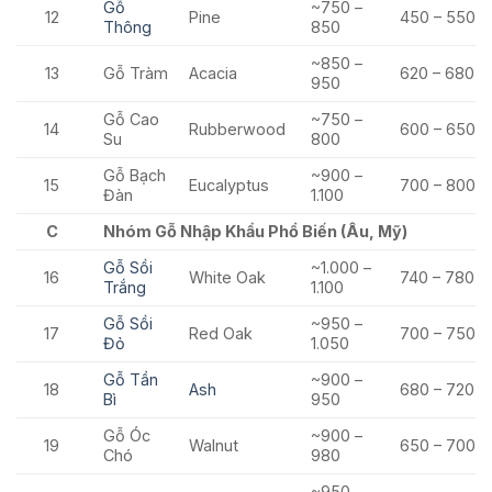
Gỗ
~750 –
12
Pine
450 – 550
Thông
850
~850 –
13
Gỗ Tràm
Acacia
620 – 680
950
Gỗ Cao
~750 –
14
Rubberwood
600 – 650
Su
800
Gỗ Bạch
~900 –
15
Eucalyptus
700 – 800
Đàn
1.100
C
Nhóm Gỗ Nhập Khẩu Phổ Biến (Âu, Mỹ)
Gỗ Sồi
~1.000 –
16
White Oak
740 – 780
Trắng
1.100
Gỗ Sồi
~950 –
17
Red Oak
700 – 750
Đỏ
1.050
Gỗ Tần
~900 –
18
Ash
680 – 720
Bì
950
Gỗ Óc
~900 –
19
Walnut
650 – 700
Chó
980
~950 –