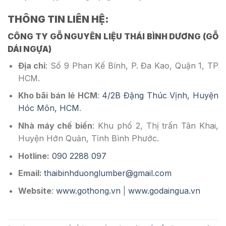
THÔNG TIN LIÊN HỆ:
CÔNG TY GỖ NGUYÊN LIỆU THÁI BÌNH DƯƠNG (GỖ
DÁI NGỰA)
Địa chỉ
: Số 9 Phan Kế Bính, P. Đa Kao, Quận 1, TP
HCM.
Kho bãi bán lẻ HCM
:
4/2B Đặng Thúc Vịnh, Huyện
Hóc Môn, HCM
.
Nhà máy chế biến
: Khu phố 2, Thị trấn Tân Khai,
Huyện Hớn Quản, Tỉnh Bình Phước.
Hotline:
090 2288 097
Email:
thaibinhduonglumber@gmail.com
Website
:
www.gothong.vn
|
www.godaingua.vn