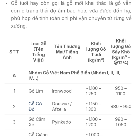
Gỗ tươi hay còn gọi là gỗ mời khai thác là gỗ vẫn
còn ở trạng thái độ ẩm bão hòa, vừa được đốn hạ,
phù hợp để tính toán chi phí vận chuyển từ rừng về
xưởng.
Khối
Loại Gỗ
Khối
Tên Thương
lượng Gỗ
(Tên
lượng Gỗ
STT
Mại/Tiếng
Sấy Khô
Tiếng
Tươi
Anh
(kg/m³ –
Việt)
(kg/m³)
@12%)
Nhóm Gỗ Việt Nam Phổ Biến (Nhóm I, II, III,
A
IV…)
~1.100 –
950 –
1
Gỗ Lim
Ironwood
1.250
1.100
Gỗ Gõ
Doussie /
~1.150 –
2
880 – 950
Đỏ
Afzelia
1.300
Gỗ Căm
~1.100 –
980 –
3
Pyinkado
Xe
1.200
1.050
Gỗ Giáng
~1.000 –