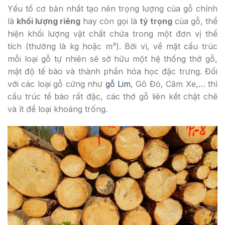
Yếu tố cơ bản nhất tạo nên trọng lượng của gỗ chính
là
khối lượng riêng
hay còn gọi là
tỷ trọng
của gỗ, thể
hiện khối lượng vật chất chứa trong một đơn vị thể
tích (thường là kg hoặc m³). Bời vì, về mặt cấu trúc
mỗi loại gỗ tự nhiên sẽ sở hữu một hệ thống thớ gỗ,
mật độ tế bào và thành phần hóa học đặc trưng. Đối
với các loại gỗ cứng như
gỗ Lim
, Gõ Đỏ, Căm Xe,… thì
cấu trúc tế bào rất đặc, các thớ gỗ liên kết chặt chẽ
và ít để loại khoảng trống.