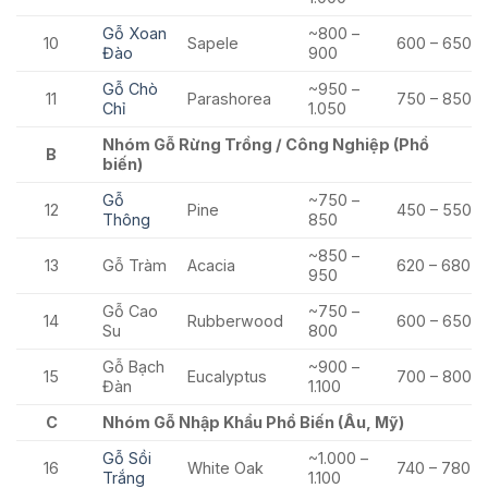
Gỗ Xoan
~800 –
10
Sapele
600 – 650
Đào
900
Gỗ Chò
~950 –
11
Parashorea
750 – 850
Chỉ
1.050
Nhóm Gỗ Rừng Trồng / Công Nghiệp (Phổ
B
biến)
Gỗ
~750 –
12
Pine
450 – 550
Thông
850
~850 –
13
Gỗ Tràm
Acacia
620 – 680
950
Gỗ Cao
~750 –
14
Rubberwood
600 – 650
Su
800
Gỗ Bạch
~900 –
15
Eucalyptus
700 – 800
Đàn
1.100
C
Nhóm Gỗ Nhập Khẩu Phổ Biến (Âu, Mỹ)
Gỗ Sồi
~1.000 –
16
White Oak
740 – 780
Trắng
1.100