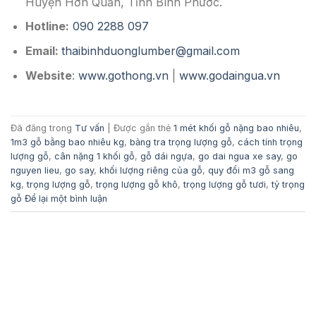
Huyện Hớn Quản, Tỉnh Bình Phước.
Hotline:
090 2288 097
Email:
thaibinhduonglumber@gmail.com
Website
:
www.gothong.vn
|
www.godaingua.vn
Đã đăng trong
Tư vấn
|
Được gắn thẻ
1 mét khối gỗ nặng bao nhiêu
,
1m3 gỗ bằng bao nhiêu kg
,
bảng tra trọng lượng gỗ
,
cách tính trọng
lượng gỗ
,
cân nặng 1 khối gỗ
,
gỗ dái ngựa
,
go dai ngua xe say
,
go
nguyen lieu
,
go say
,
khối lượng riêng của gỗ
,
quy đổi m3 gỗ sang
kg
,
trọng lượng gỗ
,
trọng lượng gỗ khô
,
trọng lượng gỗ tươi
,
tỷ trọng
gỗ
Để lại một bình luận