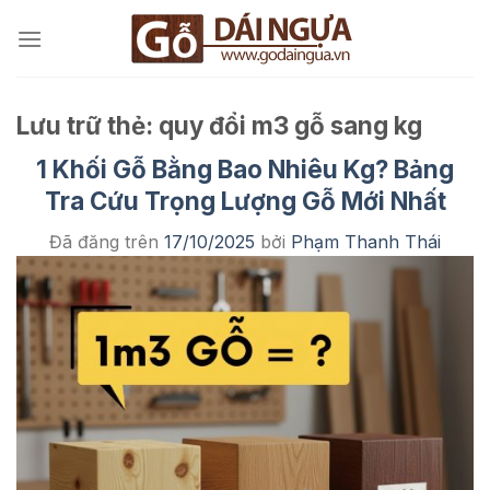
Chuyển
đến
nội
dung
Lưu trữ thẻ:
quy đổi m3 gỗ sang kg
1 Khối Gỗ Bằng Bao Nhiêu Kg? Bảng
Tra Cứu Trọng Lượng Gỗ Mới Nhất
Đã đăng trên
17/10/2025
bởi
Phạm Thanh Thái