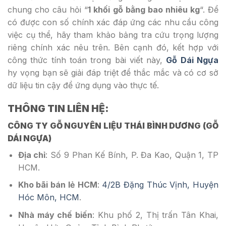
chung cho câu hỏi “
1 khối gỗ bằng bao nhiêu kg
“. Để
có được con số chính xác đáp ứng các nhu cầu công
việc cụ thể, hãy tham khảo bảng tra cứu trọng lượng
riêng chính xác nêu trên. Bên cạnh đó, kết hợp với
công thức tính toán trong bài viết này,
Gỗ Dái Ngựa
hy vọng bạn sẽ giải đáp triệt để thắc mắc và có cơ sở
dữ liệu tin cậy để ứng dụng vào thực tế.
THÔNG TIN LIÊN HỆ:
CÔNG TY GỖ NGUYÊN LIỆU THÁI BÌNH DƯƠNG (GỖ
DÁI NGỰA)
Địa chỉ
: Số 9 Phan Kế Bính, P. Đa Kao, Quận 1, TP
HCM.
Kho bãi bán lẻ HCM
:
4/2B Đặng Thúc Vịnh, Huyện
Hóc Môn, HCM
.
Nhà máy chế biến
: Khu phố 2, Thị trấn Tân Khai,