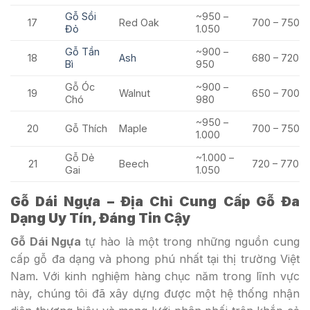
Gỗ Sồi
~950 –
17
Red Oak
700 – 750
Đỏ
1.050
Gỗ Tần
~900 –
18
Ash
680 – 720
Bì
950
Gỗ Óc
~900 –
19
Walnut
650 – 700
Chó
980
~950 –
20
Gỗ Thích
Maple
700 – 750
1.000
Gỗ Dẻ
~1.000 –
21
Beech
720 – 770
Gai
1.050
Gỗ Dái Ngựa – Địa Chỉ Cung Cấp Gỗ Đa
Dạng Uy Tín, Đáng Tin Cậy
Gỗ Dái Ngựa
tự hào là một trong những nguồn cung
cấp gỗ đa dạng và phong phú nhất tại thị trường Việt
Nam. Với kinh nghiệm hàng chục năm trong lĩnh vực
này, chúng tôi đã xây dựng được một hệ thống nhận