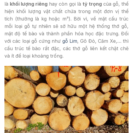
là
khối lượng riêng
hay còn gọi là
tỷ trọng
của gỗ, thể
hiện khối lượng vật chất chứa trong một đơn vị thể
tích (thường là kg hoặc m³). Bời vì, về mặt cấu trúc
mỗi loại gỗ tự nhiên sẽ sở hữu một hệ thống thớ gỗ,
mật độ tế bào và thành phần hóa học đặc trưng. Đối
với các loại gỗ cứng như
gỗ Lim
, Gõ Đỏ, Căm Xe,… thì
cấu trúc tế bào rất đặc, các thớ gỗ liên kết chặt chẽ
và ít để loại khoảng trống.