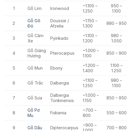
~1.100 –
950 –
1
Gỗ Lim
Ironwood
1.250
1.100
Gỗ Gõ
Doussie /
~1.150 –
2
880 – 950
Đỏ
Afzelia
1.300
Gỗ Căm
~1.100 –
980 –
3
Pyinkado
Xe
1.200
1.050
Gỗ Giáng
~1.000 –
4
Pterocarpus
850 – 900
Hương
1.100
~1.200 –
1.100 –
5
Gỗ Mun
Ebony
1.400
1.250
~1.100 –
980 –
6
Gỗ Trắc
Dalbergia
1.250
1.100
Dalbergia
~1.000 –
7
Gỗ Sưa
850 – 950
Tonkinensis
1.150
Gỗ Pơ
~700 –
8
Fokienia
550 – 600
Mu
800
~900 –
9
Gỗ Dầu
Dipterocarpus
700 – 800
1.000