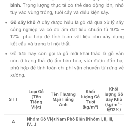
bình
. Trọng lượng thực tế có thể dao động lớn, nhỏ
tùy vào vùng trồng, tuổi cây và điều kiện sấy.
Gỗ sấy khô
ở đây được hiểu là gỗ đã qua xử lý sấy
công nghiệp và có độ ẩm đạt tiêu chuẩn từ 10% –
12%, phù hợp để tính toán vật liệu cho xây dựng
kết cấu và trang trí nội thất.
Gỗ tươi hay còn gọi là gỗ mời khai thác là gỗ vẫn
còn ở trạng thái độ ẩm bão hòa, vừa được đốn hạ,
phù hợp để tính toán chi phí vận chuyển từ rừng về
xưởng.
Khối
Loại Gỗ
Khối
Tên Thương
lượng Gỗ
(Tên
lượng Gỗ
STT
Mại/Tiếng
Sấy Khô
Tiếng
Tươi
Anh
(kg/m³ –
Việt)
(kg/m³)
@12%)
Nhóm Gỗ Việt Nam Phổ Biến (Nhóm I, II, III,
A
IV…)