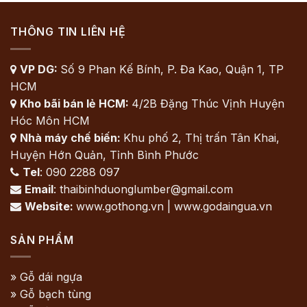
THÔNG TIN LIÊN HỆ
VP DG:
Số 9 Phan Kế Bính, P. Đa Kao, Quận 1, TP

HCM
Kho bãi bán lẻ HCM:
4/2B Đặng Thúc Vịnh Huyện

Hóc Môn HCM
Nhà máy chế biến:
Khu phố 2, Thị trấn Tân Khai,

Huyện Hớn Quản, Tỉnh Bình Phước
Tel
: 090 2288 097

Email
: thaibinhduonglumber@gmail.com

Website:
www.gothong.vn | www.godaingua.vn

SẢN PHẨM
» Gỗ dái ngựa
» Gỗ bạch tùng