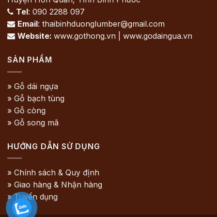
Tel
: 090 2288 097

Email
: thaibinhduonglumber@gmail.com

Website:
www.gothong.vn | www.godaingua.vn

SẢN PHẨM
» Gỗ dái ngựa
» Gỗ bạch tùng
» Gỗ còng
» Gỗ song mã
HƯỚNG DẪN SỬ DỤNG
» Chính sách & Quy định
» Giao hàng & Nhận hàng
» Tuyển dụng