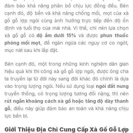
đảm bảo khả năng phân bổ chịu lực đồng đều. Bên
cạnh đó, độ bền và khả năng chống mối, mọt của xà
gồ gỗ lợp ngói cũng ảnh hưởng trực tiếp đến độ ổn
định và tuổi thọ của mái nhà. Vì thế, chỉ nên lựa chọn
xà gồ gỗ có
độ ẩm dưới 15%
và được
phun thuốc
phòng mối mọt
, để ngăn ngừa các nguy cơ co ngót,
mục nát sau khi lắp đặt.
Bên cạnh đó, một trong những kinh nghiệm dân gian
hiệu quả khi thi công xà gồ gỗ lợp ngói, được ông cha
ta truyền lại từ đời này sang đời khác đó chính là dựa
vào trọng lượng ngói. Nếu sử dụng loại
ngói đất nung
truyền thống, có trọng lượng tương đối nặng, thì nên
rút ngắn khoảng cách xà gồ hoặc tăng độ dày thanh
gỗ
, điều này giúp đảm bảo an toàn và khả năng chịu
lực bền bỉ.
Giới Thiệu Địa Chỉ Cung Cấp Xà Gồ Gỗ Lợp