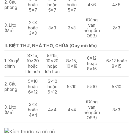
2. Cầu
hoặc
hoặc
hoặc
4×6
4×6
phong
5×7
5×7
5×7
(Dùng
2×3
3. Lito
ván
hoặc
3×3
3×3
2×3
(Mè)
nền/tấm
3×3
OSB)
II. BIỆT THỰ, NHÀ THỜ, CHÙA (Quy mô lớn)
8×15,
8×15,
6×12
1. Xà gồ
10×20
10×20
8×15,
6×12 hoặc
hoặc
chính
hoặc
hoặc
10×18
8×15
8×15
lớn hơn
lớn hơn
5×10
5×10
2. Cầu
hoặc
hoặc
5×10
5×10
5×10
phong
6×12
6×12
(Dùng
3×3
3. Lito
ván
hoặc
4×4
4×4
3×3
(Mè)
nền/tấm
4×4
OSB)