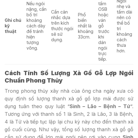
Ngói
Nếu ngói
tấm
nhẹ và
nặng, cần
OSB
Cần cân
tấm dài
bố trí
Phổ
hoặc
nhắc dựa
nên có
Ghi chú
khoảng
biến
ván
trên kích
thể bố
kỹ
cách dày
nhất là
gỗ
thước ngói
trí
thuật
để tránh
khoảng
trước
sẽ sử
khoảng
hiện
33cm.
khi
dụng.
cách
tượng
dán
thưa
võng.
ngói
hơn.
trực
tiếp.
Cách Tính Số Lượng Xà Gồ Gỗ Lợp Ngói
Chuẩn Phong Thủy
Trong phong thủy xây nhà của ông cha ngày xưa có
quy định số lượng thanh xà gồ gồ lợp mái được sử
dụng tuân theo quy luật “
Sinh – Lão – Bệnh – Tử
“.
Tương ứng với thanh số 1 là Sinh, 2 là Lão, 3 là Bệnh,
4 là Tử và tiếp tục lặp lại chu kỳ này cho đến thanh xà
gồ cuối cùng. Như vậy, tổng số lượng thanh xà gồ gỗ
cần sử dụng để lợp mái ngói nên rơi vào cung
Sinh