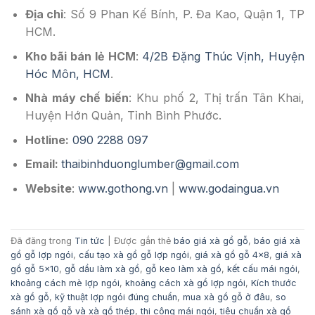
Địa chỉ
: Số 9 Phan Kế Bính, P. Đa Kao, Quận 1, TP
HCM.
Kho bãi bán lẻ HCM
:
4/2B Đặng Thúc Vịnh, Huyện
Hóc Môn, HCM
.
Nhà máy chế biến
: Khu phố 2, Thị trấn Tân Khai,
Huyện Hớn Quản, Tỉnh Bình Phước.
Hotline:
090 2288 097
Email:
thaibinhduonglumber@gmail.com
Website
:
www.gothong.vn
|
www.godaingua.vn
Đã đăng trong
Tin tức
|
Được gắn thẻ
báo giá xà gồ gỗ
,
báo giá xà
gồ gỗ lợp ngói
,
cấu tạo xà gồ gỗ lợp ngói
,
giá xà gồ gỗ 4x8
,
giá xà
gồ gỗ 5x10
,
gỗ dầu làm xà gồ
,
gỗ keo làm xà gồ
,
kết cấu mái ngói
,
khoảng cách mè lợp ngói
,
khoảng cách xà gồ lợp ngói
,
Kích thước
xà gồ gỗ
,
kỹ thuật lợp ngói đúng chuẩn
,
mua xà gồ gỗ ở đâu
,
so
sánh xà gồ gỗ và xà gồ thép
,
thi công mái ngói
,
tiêu chuẩn xà gồ