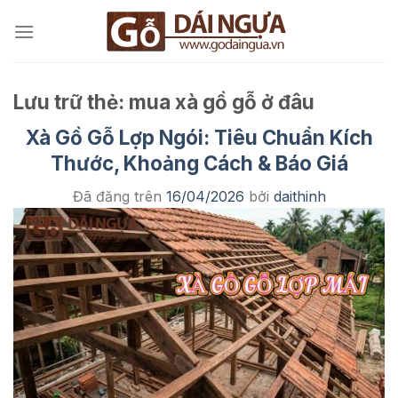
Chuyển
đến
nội
dung
Lưu trữ thẻ:
mua xà gồ gỗ ở đâu
Xà Gồ Gỗ Lợp Ngói: Tiêu Chuẩn Kích
Thước, Khoảng Cách & Báo Giá
Đã đăng trên
16/04/2026
bởi
daithinh