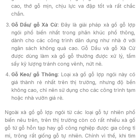
cao, thớ gỗ mịn, chịu lực va đập tốt và rất chắc
chắn.
Gỗ Dầu/ gỗ Xà Cừ
: Đây là giải pháp xà gồ gỗ lợp
ngói phổ biến nhất trong phân khúc phổ thông,
dành cho các công trình dân dụng như nhà ở với
ngân sách không quá cao. Gỗ Dầu và gỗ Xà Cừ
được dùng làm xà gồ gỗ thường được xử lý, tẩm
sấy kỹ lượng tránh cong vênh, nứt nẻ.
Gỗ Keo/ gỗ Thông
: Loại xà gồ gỗ lợp ngói này có
giá thành rẻ nhất trên thị trường, nhưng độ bền
không cao, chỉ nên sử dụng cho các công trình tạm
hoặc nhà vườn giá rẻ.
Ngoài xà gồ gỗ lợp ngói từ các loại gỗ tự nhiên phổ
biến nêu trên, trên thị trường còn có rất nhiều xà gồ
gỗ từ gỗ hỗn tạp hay gỗ công nghiệp được gia công tỉ
mỉ, trông rất giống gỗ tự nhiên. Chính vì thế, khi tìm