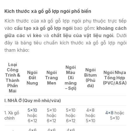
Kích thước xà gồ gỗ lợp ngói phổ biến
Kích thước của xà gồ gỗ lợp ngói phụ thuộc trực tiếp
vào
cấu tạo xà gồ gỗ lợp ngói
bao gồm:
khoảng cách
giữa các vì kèo
và
chất liệu của vật liệu ngói
. Dưới
đây là bảng tiêu chuẩn kích thước xà gồ gỗ lợp ngói
tham khảo:
Loại
Ngói
Công
Ngói
Ngói
Ngói
Màu
Ngói Nhựa
Trình &
Bitum
Đất
Tráng
(Xi
Tổng Hợp
Thành
(Phủ
Nung
Men
măng
(PVC/ASA)
Phần
đá)
– Sợi)
Mái
I. NHÀ Ở (Quy mô nhỏ/vừa)
5×10
5×10
5×10
4×8
1. Xà gồ
4×8
hoặc
hoặc
hoặc
hoặc
hoặc
chính
5×10
6×12
6×12
6×12
5×10
4×6
4×6
4×6