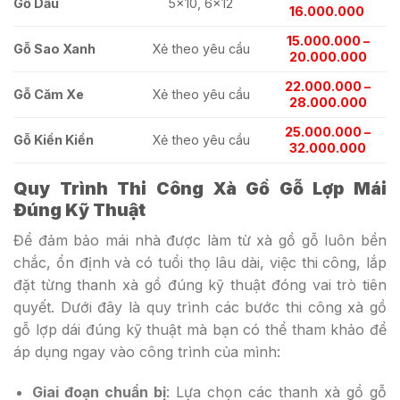
Gỗ Dầu
5×10, 6×12
16.000.000
15.000.000 –
Gỗ Sao Xanh
Xẻ theo yêu cầu
20.000.000
22.000.000 –
Gỗ Căm Xe
Xẻ theo yêu cầu
28.000.000
25.000.000 –
Gỗ Kiền Kiền
Xẻ theo yêu cầu
32.000.000
Quy Trình Thi Công Xà Gồ Gỗ Lợp Mái
Đúng Kỹ Thuật
Để đảm bảo mái nhà được làm từ xà gồ gỗ luôn bền
chắc, ổn định và có tuổi thọ lâu dài, việc thi công, lắp
đặt từng thanh xà gồ đúng kỹ thuật đóng vai trò tiên
quyết. Dưới đây là quy trình các bước thi công xà gồ
gỗ lợp dái đúng kỹ thuật mà bạn có thể tham khảo để
áp dụng ngay vào công trình của mình:
Giai đoạn chuẩn bị
: Lựa chọn các thanh xà gồ gỗ