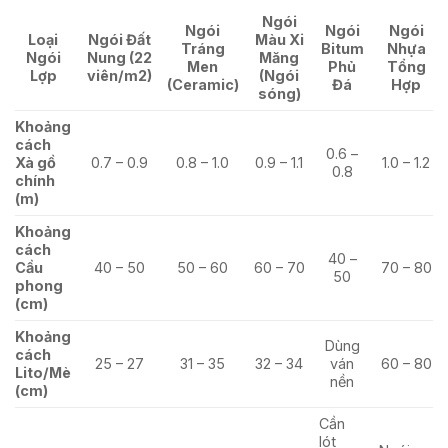
Ngói
Ngói
Ngói
Ngói
Loại
Ngói Đất
Màu Xi
Tráng
Bitum
Nhựa
Ngói
Nung (22
Măng
Men
Phủ
Tổng
Lợp
viên/m2)
(Ngói
(Ceramic)
Đá
Hợp
sóng)
Khoảng
cách
0.6 –
Xà gồ
0.7 – 0.9
0.8 – 1.0
0.9 – 1.1
1.0 – 1.2
0.8
chính
(m)
Khoảng
cách
40 –
Cầu
40 – 50
50 – 60
60 – 70
70 – 80
50
phong
(cm)
Khoảng
Dùng
cách
25 – 27
31 – 35
32 – 34
ván
60 – 80
Lito/Mè
nền
(cm)
Cần
lót