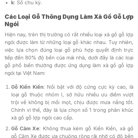
k
: Số chu kỳ.
Các Loại Gỗ Thông Dụng Làm Xà Gồ Gỗ Lợp
Ngói
Hiện nay, trên thị trường có rất nhiều loại xà gồ gỗ lợp
ngói được làm từ những loại gỗ khác nhau. Tuy nhiên,
việc lựa chọn đúng loại gỗ phù hợp quyết định trực
tiếp đến 80% độ bền của mái nhà, dưới đây là các loại
gỗ phổ biến thường được ứng dụng làm xà gồ gỗ lợp
ngói tại Việt Nam:
Gỗ Kiền Kiền
: Nổi bật với độ cứng cực kỳ cao, là
loại gỗ thuộc nhóm I, sở hữu nhiều ưu điểm vượt
trội về không bị mối mọt, chịu được mưa nắng tốt.
Chính vì thế, đây là lựa chọn số 1 trong phân khúc
xà gồ gỗ lợp ngói cao cấp.
Gỗ Căm Xe
: Không thua kém gỗ Kiền Kiền, xà gồ
gỗ Căm Xe được ưa chuộng rộng rãi nhờ có độ bền