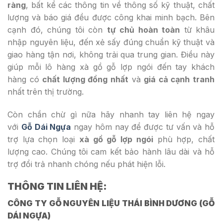
ràng
, bất kể các thông tin về thông số kỹ thuật, chất
lượng và báo giá đều được công khai minh bạch. Bên
cạnh đó, chúng tôi còn
tự chủ hoàn toàn
từ khâu
nhập nguyên liệu, đến xẻ sấy đúng chuẩn kỹ thuật và
giao hàng tận nơi, không trải qua trung gian. Điều này
giúp mỗi lô hàng xà gồ gỗ lợp ngói đến tay khách
hàng có
chất lượng đồng nhất
và
giá cả cạnh tranh
nhất trên thị trường.
Còn chần chừ gì nữa hãy nhanh tay liên hệ ngay
với
Gỗ Dái Ngựa
ngay hôm nay để được tư vấn và hỗ
trợ lựa chọn loại
xà gồ gỗ lợp ngói
phù hợp, chất
lượng cao. Chúng tôi cam kết bảo hành lâu dài và hỗ
trợ đổi trả nhanh chóng nếu phát hiện lỗi.
THÔNG TIN LIÊN HỆ:
CÔNG TY GỖ NGUYÊN LIỆU THÁI BÌNH DƯƠNG (GỖ
DÁI NGỰA)