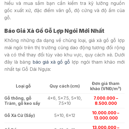
hiểu và mua sắm bạn cần kiểm tra kỹ lưỡng nguồn
gốc xuất xứ, đặc điểm vân gỗ, độ cứng và độ ẩm của
gỗ.
Báo Giá Xà Gồ Gỗ Lợp Ngói Mới Nhất
Không những đa dạng về chủng loại, giá xà gồ gỗ lợp
mái ngói trên thị trường cũng dao động tương đối rộng
và có thể thay đổi tùy vào khu vực, quy cách xẻ. Dưới
đây là bảng
báo giá xà gồ gỗ
lợp ngói tham khảo mới
nhất tại Gỗ Dái Ngựa:
Đơn giá tham
Loại gỗ
Quy cách (cm)
khảo (VNĐ/m³)
Gỗ thông, gỗ
4×6, 5×7.5, 5×10,
7.000.000 –
Tràm, gỗ keo sấy
7.5×10
8.500.000
10.000.000 –
Gỗ Xà Cừ (Sấy)
5×10, 6×12
13.000.000
13.000.000 –