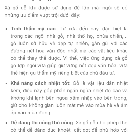
Xà gồ gỗ khi được sử dụng để lớp mái ngói sẽ có
những ưu điểm vượt trội dưới đây:
Tính thẩm mỹ cao
: Từ xưa đến nay, đặc biệt là
trong các ngôi nhà gỗ, nhà thờ họ, chùa chiền,…
gỗ luôn sở hữu vẻ đẹp tự nhiên, gần gũi với các
đường nét hoa văn độc nhất mà các vật liệu khác
có thể thay thế được. Vì thế, việc ứng dụng xà gồ
gỗ lợp ngói vừa giúp giữ vững nét đẹp văn hóa, vừa
thể hiện gu thẩm mỹ riêng biệt của chủ đầu tư.
Khả năng cách nhiệt tốt
: Gỗ là vật liệu dẫn nhiệt
kém, điều này góp phần ngăn ngừa nhiệt độ cao và
không khí lạnh bên ngoài xâm nhập vào bên trong,
giữ cho không gian luôn mát mẻ vào mùa hè và ấm
áp vào mùa đông.
Dễ dàng thi công thủ công
: Xà gồ gỗ cho phép thợ
có thể dễ dàng đục khoét, cắt gọt để phù hợp với