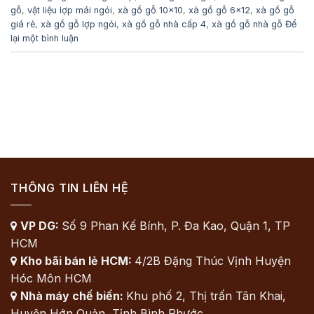
gỗ
,
vật liệu lợp mái ngói
,
xà gồ gỗ 10x10
,
xà gồ gỗ 6x12
,
xà gồ gỗ
giá rẻ
,
xà gồ gỗ lợp ngói
,
xà gồ gỗ nhà cấp 4
,
xà gồ gỗ nhà gỗ
Để
lại một bình luận
THÔNG TIN LIÊN HỆ
VP DG:
Số 9 Phan Kế Bính, P. Đa Kao, Quận 1, TP

HCM
Kho bãi bán lẻ HCM:
4/2B Đặng Thúc Vịnh Huyện

Hóc Môn HCM
Nhà máy chế biến:
Khu phố 2, Thị trấn Tân Khai,

Huyện Hớn Quản, Tỉnh Bình Phước