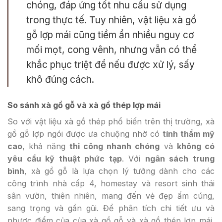
chóng, đáp ứng tốt nhu cầu sử dụng
trong thực tế. Tuy nhiên, vật liệu xà gồ
gỗ lợp mái cũng tiềm ẩn nhiều nguy cơ
mối mọt, cong vênh, nhưng vẫn có thể
khắc phục triệt để nếu được xử lý, sấy
khô đúng cách.
So sánh xà gồ gỗ và xà gồ thép lợp mái
So với vật liệu xà gồ thép phổ biến trên thị trường, xà
gồ gỗ lợp ngói được ưa chuộng nhờ có
tính thẩm mỹ
cao
, khả năng
thi công nhanh chóng
và
không có
yêu cầu kỹ thuật phức tạp
. Với
ngân sách trung
bình
, xà gồ gỗ là lựa chọn lý tưởng dành cho các
công trình nhà cấp 4, homestay và resort sinh thái
sân vườn, thiên nhiên, mang đến vẻ đẹp ấm cúng,
sang trọng và gần gũi. Để phân tích chi tiết ưu và
nhược điểm của của xà gồ gỗ và xà gồ thép lợp mái,