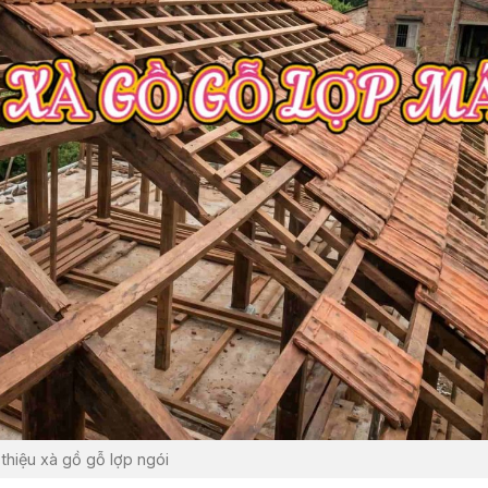
 thiệu xà gồ gỗ lợp ngói