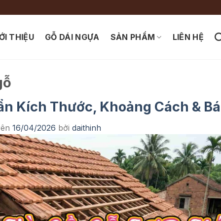
ỚI THIỆU
GỖ DÁI NGỰA
SẢN PHẨM
LIÊN HỆ
gỗ
ẩn Kích Thước, Khoảng Cách & Bá
rên
16/04/2026
bởi
daithinh