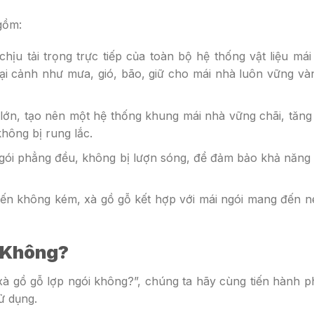
gồm:
chịu tải trọng trực tiếp của toàn bộ hệ thống vật liệu mái
i cảnh như mưa, gió, bão, giữ cho mái nhà luôn vững và
o lớn, tạo nên một hệ thống khung mái nhà vững chãi, tăn
hông bị rung lắc.
 ngói phẳng đều, không bị lượn sóng, để đảm bảo khả năng
biến không kém, xà gồ gỗ kết hợp với mái ngói mang đến 
 Không?
à gồ gỗ lợp ngói không?”, chúng ta hãy cùng tiến hành p
ử dụng.