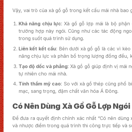
Vậy, vai trò của xà gồ gỗ trong kết cấu mái nhà bao 
Khả năng chịu lực
: Xà gồ gỗ lợp mái là bộ phận 
trường hợp này ngói. Cũng như các tác động ngoạ
trong suốt quá trình sử dụng.
Liên kết kết cấu
: Bên dưới xà gồ gỗ là các vì kè
năng chịu lực và phân bổ trọng lượng đồng đều, k
Tạo độ dốc và phẳng
: Xà gồ gỗ giúp định vị mái
tự nhiên cho mái nhà.
Tính thẩm mỹ cao
: So với xà gồ thép cũng phổ 
mạc, sang trọng, đậm chất văn hóa Á Đông.
Có Nên Dùng Xà Gồ Gỗ Lợp Ngói
Để đưa ra quyết định chính xác nhất “Có nên dùng x
và nhược điểm trong quá trình thi công trực tiếp và s