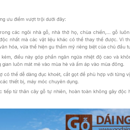
ng ưu điểm vượt trội dưới đây:
 trong các ngôi nhà gỗ, nhà thờ họ, chùa chiền,… gỗ luô
độc nhất mà các vật liệu khác có thể thay thế được. Vì th
văn hóa, vừa thể hiện gu thẩm mỹ riêng biệt của chủ đầu t
iệt kém, điều này góp phần ngăn ngừa nhiệt độ cao và khô
g gian luôn mát mẻ vào mùa hè và ấm áp vào mùa đông.
ợ có thể dễ dàng đục khoét, cắt gọt để phù hợp với từng vị 
các thiết bị, máy móc chuyên dụng.
c tiếp từ thân cây gỗ tự nhiên, hoàn toàn không gây độc 