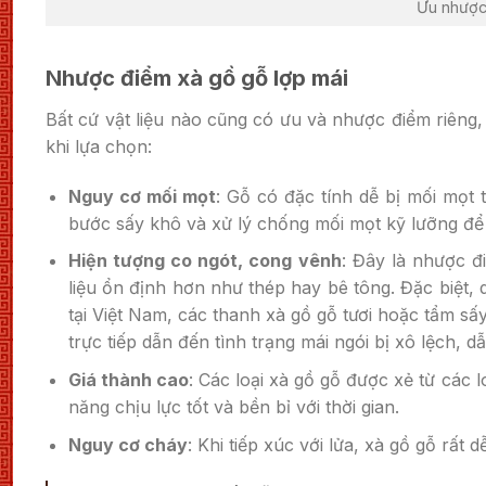
Ưu nhược
Nhược điểm xà gồ gỗ lợp mái
Bất cứ vật liệu nào cũng có ưu và nhược điểm riêng,
khi lựa chọn:
Nguy cơ mối mọt
: Gỗ có đặc tính dễ bị mối mọt t
bước sấy khô và xử lý chống mối mọt kỹ lưỡng để 
Hiện tượng co ngót, cong
vênh
: Đây là nhược đ
liệu ổn định hơn như thép hay bê tông. Đặc biệt,
tại Việt Nam, các thanh xà gồ gỗ tươi hoặc tẩm sấ
trực tiếp dẫn đến tình trạng mái ngói bị xô lệch,
Giá thành cao
: Các loại xà gồ gỗ được xẻ từ các l
năng chịu lực tốt và bền bỉ với thời gian.
Nguy cơ cháy
: Khi tiếp xúc với lửa, xà gồ gỗ rất