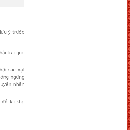
lưu ý trước
ải trải qua
bới các vật
không ngừng
nguyên nhân
đổi lại khả