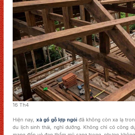
16
Th4
Hiện nay,
xà gồ gỗ lợp ngói
đã không còn xa lạ tron
du lịch sinh thái, nghỉ dưỡng. Không chỉ có công 
mang đến vẻ đẹp thẩm mỹ sang trọng, nhưng không k