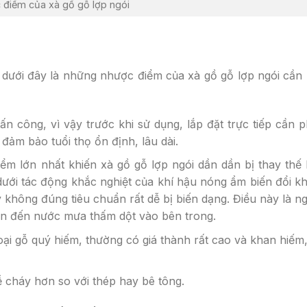
 điểm của xà gồ gỗ lợp ngói
 dưới đây là những nhược điểm của xà gồ gỗ lợp ngói cần 
ấn công, vì vậy trước khi sử dụng, lắp đặt trực tiếp cần ph
đảm bảo tuổi thọ ổn định, lâu dài.
iểm lớn nhất khiến xà gồ gỗ lợp ngói dần dần bị thay thế 
 dưới tác động khắc nghiệt của khí hậu nóng ẩm biến đổi 
y không đúng tiêu chuẩn rất dễ bị biến dạng. Điều này là 
 dẫn đến nước mưa thấm dột vào bên trong.
oại gỗ quý hiếm, thường có giá thành rất cao và khan hiếm, 
 dễ cháy hơn so với thép hay bê tông.