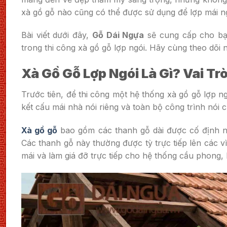
xà gồ gỗ nào cũng có thể được sử dụng để lợp mái ng
Bài viết dưới đây,
Gỗ Dái Ngựa
sẽ cung cấp cho bạn
trong thi công xà gồ gỗ lợp ngói. Hãy cùng theo dõi ng
Xà Gồ Gỗ Lợp Ngói Là Gì? Vai Tr
Trước tiên, để thi công một hệ thống xà gồ gỗ lợp n
kết cấu mái nhà nói riêng và toàn bộ công trình nói 
Xà gồ gỗ
bao gồm các thanh gỗ dài được cố định n
Các thanh gỗ này thường được tỳ trực tiếp lên các v
mái và làm giá đỡ trực tiếp cho hệ thống cầu phong, li