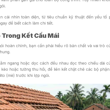
ói.
 cái nhìn toàn diện, từ tiêu chuẩn kỹ thuật đến yếu tố
ay để biết cách làm chi tiết.
ò Trong Kết Cấu Mái
gói hoàn chỉnh, bạn cần phải hiểu rõ bản chất và vai trò c
chung.
ằm ngang hoặc dọc cách đều nhau dọc theo chiều dài củ
ì kèo hoặc tường thu hồi, để liên kết chặt chẽ các bộ phậ
to (mè) trước khi lợp ngói.