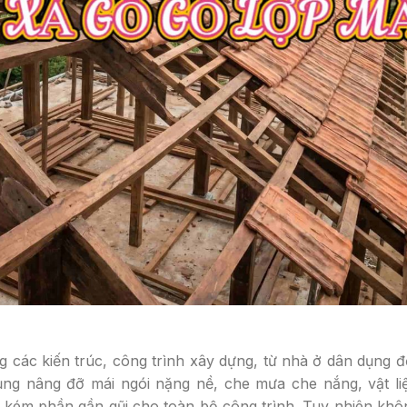
g các kiến trúc, công trình xây dựng, từ nhà ở dân dụng 
dụng nâng đỡ mái ngói nặng nề, che mưa che nắng, vật l
ém phần gần gũi cho toàn bộ công trình. Tuy nhiên khôn