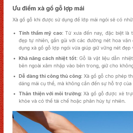
Ưu điểm xà gồ gỗ lợp mái
Xà gồ gỗ khi được sử dụng để lớp mái ngói sẽ có nhữ
Tính thẩm mỹ cao
: Từ xưa đến nay, đặc biệt là
đẹp tự nhiên, gần gũi với các đường nét hoa văn 
dụng xà gồ gỗ lợp ngói vừa giúp giữ vững nét đẹp 
Khả năng cách nhiệt tốt
: Gỗ là vật liệu dẫn nh
bên ngoài xâm nhập vào bên trong, giữ cho khôn
Dễ dàng thi công thủ công
: Xà gồ gỗ cho phép th
dáng mái cụ thể, mà không cần đến sự hỗ trợ của 
Thân thiện với môi trường
: Xà gồ gỗ được xẻ trự
khỏe và có thể tái chế hoặc phân hủy tự nhiên.