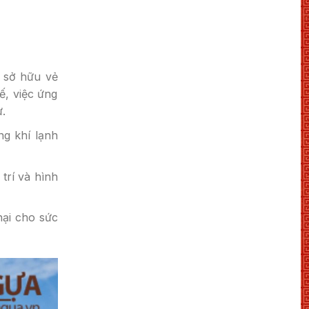
n sở hữu vẻ
ế, việc ứng
ư.
ng khí lạnh
trí và hình
hại cho sức