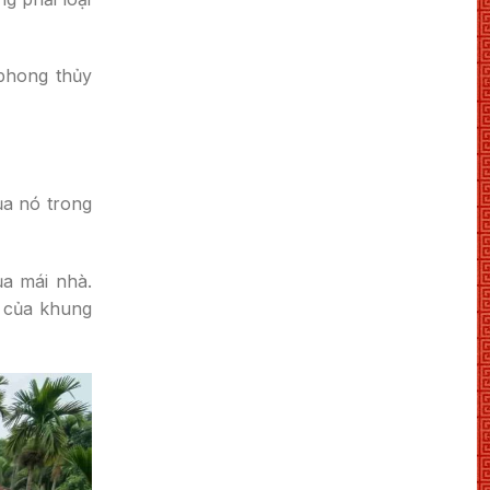
 phong thủy
ủa nó trong
a mái nhà.
n của khung