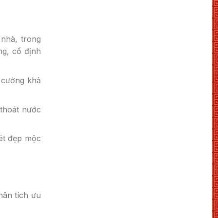
 nhà, trong
ng, cố định
g cường khả
 thoát nước
nét đẹp mộc
hân tích ưu