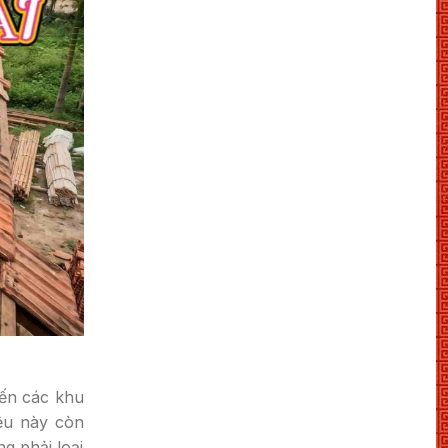
đến các khu
iệu này còn
g phải loại