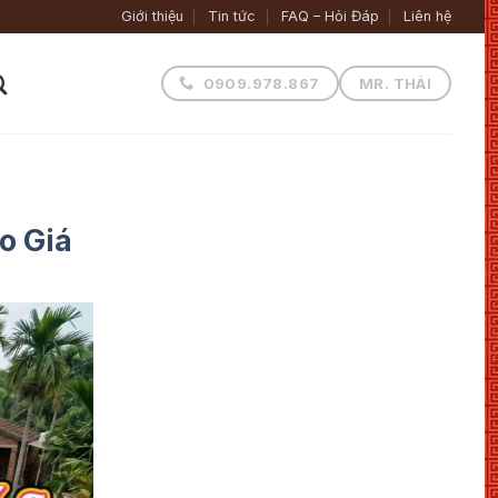
Giới thiệu
Tin tức
FAQ – Hỏi Đáp
Liên hệ
0909.978.867
MR. THÁI
o Giá