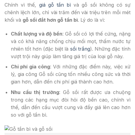
Chính vì thế,
giá gỗ tần bì
và gỗ sồi không có sự
chênh lệch lớn, chỉ vài trăm đến vài triệu trên mỗi mét
khối và
gỗ sồi đắt hơn gỗ tần bì
. Lý do là vì:
Chất lượng và độ bền
: Gỗ sồi có lợi thế cứng, nặng
và có khả năng chống chịu mối mọt, thấm nước tự
nhiên tốt hơn (đặc biệt là
sồi trắng
). Những đặc tính
vượt trội này giúp làm tăng giá trị của loại gỗ này.
Chi phí gia công
: Với những đặc điểm này, việc xử
lý, gia công Gỗ sồi cũng tốn nhiều công sức và thời
gian hơn, dẫn đến chi phí giá thành cao hơn.
Nhu cầu thị trường
: Gỗ sồi rất được ưa chuộng
trong các hạng mục đòi hỏi độ bền cao, chính vì
thế, dẫn đến cầu vượt cung và đẩy giá lên cao hơn
so với gỗ tần bì.