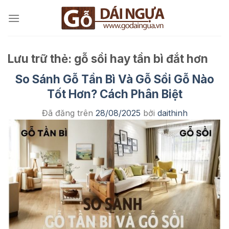
Chuyển
đến
nội
dung
Lưu trữ thẻ:
gỗ sồi hay tần bì đắt hơn
So Sánh Gỗ Tần Bì Và Gỗ Sồi Gỗ Nào
Tốt Hơn? Cách Phân Biệt
Đã đăng trên
28/08/2025
bởi
daithinh