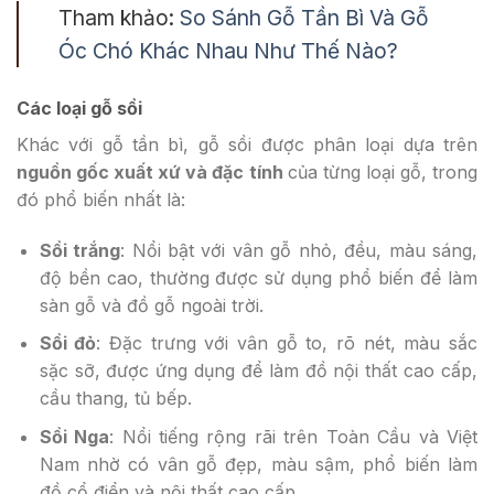
Tham khảo:
So Sánh Gỗ Tần Bì Và Gỗ
Óc Chó Khác Nhau Như Thế Nào?
Các loại gỗ sồi
Khác với gỗ tần bì, gỗ sồi được phân loại dựa trên
nguồn gốc xuất xứ và đặc tính
của từng loại gỗ, trong
đó phổ biến nhất là:
Sồi trắng
: Nổi bật với vân gỗ nhỏ, đều, màu sáng,
độ bền cao, thường được sử dụng phổ biến để làm
sàn gỗ và đồ gỗ ngoài trời.
Sồi đỏ
: Đặc trưng với vân gỗ to, rõ nét, màu sắc
sặc sỡ, được ứng dụng để làm đồ nội thất cao cấp,
cầu thang, tủ bếp.
Sồi Nga
: Nổi tiếng rộng rãi trên Toàn Cầu và Việt
Nam nhờ có vân gỗ đẹp, màu sậm, phổ biến làm
đồ cổ điển và nội thất cao cấp.