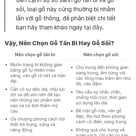
Bên cạnh sự so sánh gỗ tần bì và gỗ
sồi, loại gỗ này cũng thường bị nhầm
lẫn với gỗ thông, để phân biệt chi tiết
bạn hãy tham khảo ngay
tại đây
.
Vậy, Nên Chọn Gỗ Tần Bì Hay Gỗ Sồi?
Nên chọn gỗ tần bì
Nên chọn gỗ sồi
Muốn trang trí không gian
Chú trọng đến không gian
bằng gỗ tự nhiên màu
sang trọng, ấm cúng với
sáng, vân gỗ rõ nét và hiện
các tông màu trầm ấm như
đại.
đỏ, nâu đậm.
Cần có sự dẻo dai, chịu lực
Yêu cầu sự chắc chắn,
tốt và dễ uốn nén để tạo
chống mối mọt, thời gian
nên những tác phẩm tinh
sử dụng lâu dài.
xảo và có tính thẩm mỹ
Bề mặt gỗ mịn, vân gỗ
cao.
đẹp, thu hút theo phong
Ưa chuộng phong cách nội
cách cổ điển, sang trọng.
thất trẻ trung, sáng và
Không quá chú trọng về
năng động.
ngân sách, chỉ cần có sản