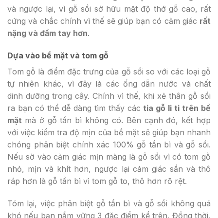
và ngược lại, vì gỗ sồi sở hữu mật độ thớ gỗ cao, rất
cứng và chắc chính vì thế sẽ giúp bạn có cảm giác
rất
nặng và đầm tay hơn
.
Dựa vào bề mặt và tom gỗ
Tom gỗ là điểm đặc trưng của gỗ sồi so với các loại gỗ
tự nhiên khác, vì đây là các ống dẫn nước và chất
dinh dưỡng trong cây. Chính vì thế, khi xẻ thân gỗ sồi
ra bạn có thể dễ dàng tìm thấy các
tia gỗ li ti trên bề
mặt
mà ở gỗ tần bì không có. Bên cạnh đó, kết hợp
với việc kiểm tra độ mịn của bề mặt sẽ giúp bạn nhanh
chóng phân biệt chính xác 100% gỗ tần bì và gỗ sồi.
Nếu sờ vào cảm giác mịn màng là gỗ sồi vì có tom gỗ
nhỏ, mịn và khít hơn, ngược lại cảm giác sần và thô
ráp hơn là gỗ tần bì vì tom gỗ to, thô hơn rõ rệt.
Tóm lại, việc phân biệt gỗ tần bì và gỗ sồi không quá
khó nếu bạn nắm vững 3 đặc điểm kể trên. Đồng thời,