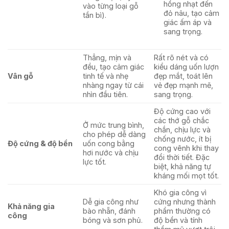
hồng nhạt đến
vào từng loại gỗ
đỏ nâu, tạo cảm
tần bì).
giác ấm áp và
sang trọng.
Thẳng, mịn và
Rất rõ nét và có
đều, tạo cảm giác
kiểu dáng uốn lượn
Vân gỗ
tinh tế và nhẹ
đẹp mắt, toát lên
nhàng ngay từ cái
vẻ đẹp mạnh mẽ,
nhìn đầu tiên.
sang trọng.
Độ cứng cao với
các thớ gỗ chắc
Ở mức trung bình,
chắn, chịu lực và
cho phép dễ dàng
chống nước, ít bị
Độ cứng & độ bền
uốn cong bằng
cong vênh khi thay
hơi nước và chịu
đổi thời tiết. Đặc
lực tốt.
biệt, khả năng tự
kháng mối mọt tốt.
Khó gia công vì
Dễ gia công như
cứng nhưng thành
Khả năng gia
bào nhẵn, đánh
phẩm thường có
công
bóng và sơn phủ.
độ bền và tính