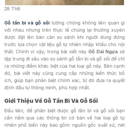
28
Th8
Gỗ tần bì và gỗ sồi
tưởng chừng không liên quan gì
với nhau nhưng trên thực tế chúng lại thường xuyên
được đặt lên bàn cân so sánh khi người dùng đứng
trước lựa chọn vật liệu gỗ tự nhiên nhập khẩu cho nội
thất. Chính vì vậy, trong bài viết này
Gỗ Dái Ngựa
sẽ
tập trung đi sâu vào so sánh gỗ tần bì và gỗ sồi để chỉ
ra những điểm khác biệt của hai loại gỗ này. Bên cạnh
đó, bài viết này cũng cung cấp những kiến thức bổ
ích, giúp bạn phân biệt chính xác, từ đó đưa ra quyết
định đầu tư thông minh, phù hợp nhất.
Giới Thiệu Về Gỗ Tần Bì Và Gỗ Sồi
Đầu tiên, để phân biệt được gỗ tần bì và gỗ sồi bạn
cần nắm qua các thông tin cơ bản về hai loại gỗ tự
nhiên phổ biến này bao gồm: nguồn gốc xuất xứ, nét