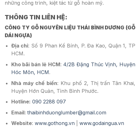
những công trình, kiệt tác từ gỗ hoàn mỹ.
THÔNG TIN LIÊN HỆ:
CÔNG TY GỖ NGUYÊN LIỆU THÁI BÌNH DƯƠNG (GỖ
DÁI NGỰA)
Địa chỉ
: Số 9 Phan Kế Bính, P. Đa Kao, Quận 1, TP
HCM.
Kho bãi bán lẻ HCM
:
4/2B Đặng Thúc Vịnh, Huyện
Hóc Môn, HCM
.
Nhà máy chế biến
: Khu phố 2, Thị trấn Tân Khai,
Huyện Hớn Quản, Tỉnh Bình Phước.
Hotline:
090 2288 097
Email:
thaibinhduonglumber@gmail.com
Website
:
www.gothong.vn
|
www.godaingua.vn