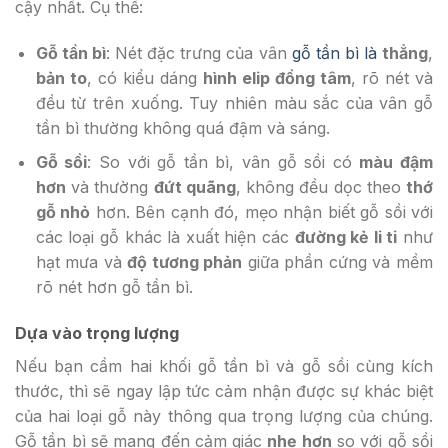
cậy nhất. Cụ thể:
Gỗ tần bì
: Nét đặc trưng của vân
gỗ tần bì là
thẳng
,
bản to
, có kiểu dáng
hình elip đồng tâm
, rõ nét và
đều từ trên xuống. Tuy nhiên màu sắc của vân gỗ
tần bì thường không quá đậm và sáng.
Gỗ sồi
: So với gỗ tần bì, vân gỗ sồi có
màu đậm
hơn
và thường
đứt quãng
, không đều dọc theo
thớ
gỗ nhỏ
hơn. Bên cạnh đó, mẹo nhận biết gỗ sồi với
các loại gỗ khác là xuất hiện các
đường kẻ li ti
như
hạt mưa và
độ tương phản
giữa phần cứng và mềm
rõ nét hơn gỗ tần bì.
Dựa vào trọng lượng
Nếu bạn cầm hai khối gỗ tần bì và gỗ sồi cùng kích
thước, thì sẽ ngay lập tức cảm nhận được sự khác biệt
của hai loại gỗ này thông qua trọng lượng của chúng.
Gỗ tần bì sẽ mang đến cảm giác
nhẹ hơn
so với gỗ sồi