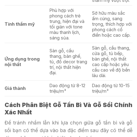
thẩm mỹ vượt trội.
Phù hợp với
Sở hữu màu sắc
phong cách trẻ
ấm cúng, sang
trung, hiện đại và
Tính thẩm mỹ
trọng, thích hợp với
tối giản với tone
phong cách cổ
màu thanh lịch,
điển hoặc cao cấp.
sáng sủa.
Sàn gỗ, cầu thang,
Sàn gỗ, cầu
cửa gỗ, tủ bếp,
thang, bàn ghế,
Ứng dụng trong
bàn ghế, nội thất
tủ, đồ decor trang
nội thất
cao cấp hoặc yêu
trí, nội thất hiện
cầu cao về độ bền
đại.
lâu dài.
Dao động từ 8-12
Dao động từ 10-15
Giá thành
triệu/m³
triệu/m³
Cách Phân Biệt Gỗ Tần Bì Và Gỗ Sồi Chính
Xác Nhất
Để tránh nhầm lẫn khi lựa chọn giữa gỗ tần bì và gỗ
sồi bạn có thể dựa vào ba đặc điểm sau đây có thể dễ