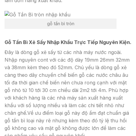
làm đơn hàng xuất khẩu.
gỗ tần bì tròn
Gỗ Tần Bì Xẻ Sấy Nhập Khẩu Trực Tiếp Nguyên Kiện.
Đây là dòng gỗ xẻ sấy từ các nhà máy nước ngoài.
Nhập nguyên cont với các độ dày 19mm 26mm 32mm
và 38mm kèm theo đó 52mm. Chủ yếu là dòng gỗ xẻ
càng theo dây chuyền chế biến gỗ các nước châu âu
tối đa thời gian chế biến nên chưa rong cạnh với mặt
gỗ nhỏ từ 10 tới 30 cm chiều dài 2m2 tới 4m. Phù hợp
với khách hàng là các nhà máy sản xuất hàng xuất
khẩu với số lượng nhiều và làm các chi tiết nhỏ như
chân ghế.Về ưu điểm loại gỗ này độ ẩm đạt chuẩn giá
gỗ tần bì loại này rẽ nhưng kèm theo đó tỷ lệ thu hồi
gỗ không cao và mặt gỗ không được lớn để làm các
sản phẩm yêu cầu gỗ nguyên khối.