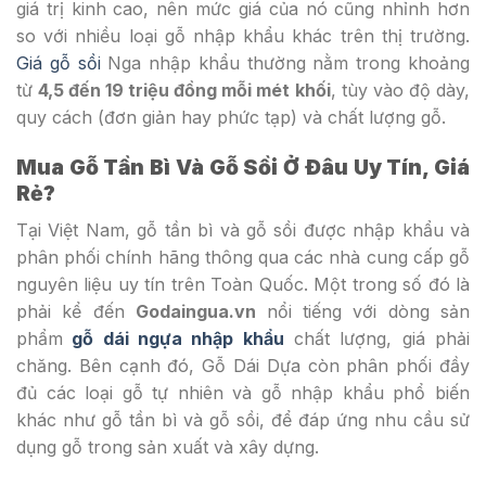
giá trị kinh cao, nên mức giá của nó cũng nhỉnh hơn
so với nhiều loại gỗ nhập khẩu khác trên thị trường.
Giá gỗ sồi
Nga nhập khẩu thường nằm trong khoảng
từ
4,5 đến 19 triệu đồng mỗi mét
khối
, tùy vào độ dày,
quy cách (đơn giản hay phức tạp) và chất lượng gỗ.
Mua Gỗ Tần Bì Và Gỗ Sồi Ở Đâu Uy Tín, Giá
Rẻ?
Tại Việt Nam, gỗ tần bì và gỗ sồi được nhập khẩu và
phân phối chính hãng thông qua các nhà cung cấp gỗ
nguyên liệu uy tín trên Toàn Quốc. Một trong số đó là
phải kể đến
Godaingua.vn
nổi tiếng với dòng sản
phẩm
gỗ dái ngựa nhập khẩu
chất lượng, giá phải
chăng. Bên cạnh đó, Gỗ Dái Dựa còn phân phối đầy
đủ các loại gỗ tự nhiên và gỗ nhập khẩu phổ biến
khác như gỗ tần bì và gỗ sồi, để đáp ứng nhu cầu sử
dụng gỗ trong sản xuất và xây dựng.