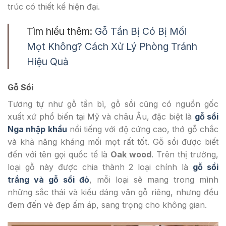
trúc có thiết kế hiện đại.
Tìm hiểu thêm:
Gỗ Tần Bị Có Bị Mối
Mọt Không? Cách Xử Lý Phòng Tránh
Hiệu Quả
Gỗ Sồi
Tương tự như gỗ tần bì, gỗ sồi cũng có nguồn gốc
xuất xứ phổ biến tại Mỹ và châu Âu, đặc biệt là
gỗ sồi
Nga nhập khẩu
nổi tiếng với độ cứng cao, thớ gỗ chắc
và khả năng kháng mối mọt rất tốt. Gỗ sồi được biết
đến với tên gọi quốc tế là
Oak wood
. Trên thị trường,
loại gỗ này được chia thành 2 loại chính là
gỗ sồi
trắng và gỗ sồi đỏ
, mỗi loại sẽ mang trong mình
những sắc thái và kiểu dáng vân gỗ riêng, nhưng đều
đem đến vẻ đẹp ấm áp, sang trọng cho không gian.