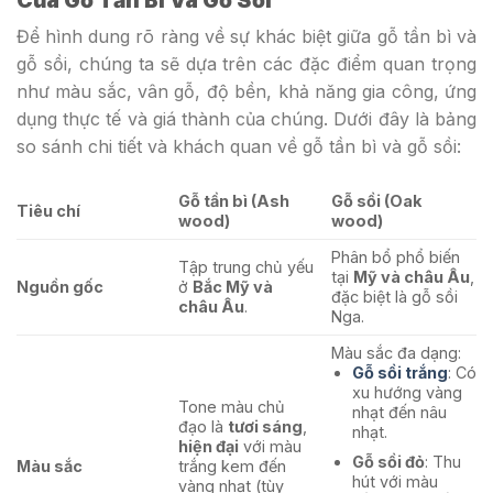
Để hình dung rõ ràng về sự khác biệt giữa gỗ tần bì và
gỗ sồi, chúng ta sẽ dựa trên các đặc điểm quan trọng
như màu sắc, vân gỗ, độ bền, khả năng gia công, ứng
dụng thực tế và giá thành của chúng. Dưới đây là bảng
so sánh chi tiết và khách quan về gỗ tần bì và gỗ sồi:
Gỗ tần bì (Ash
Gỗ sồi (Oak
Tiêu chí
wood)
wood)
Phân bổ phổ biến
Tập trung chủ yếu
tại
Mỹ và châu Âu
,
Nguồn gốc
ở
Bắc Mỹ và
đặc biệt là gỗ sồi
châu Âu
.
Nga.
Màu sắc đa dạng:
Gỗ sồi trắng
: Có
xu hướng vàng
Tone màu chủ
nhạt đến nâu
đạo là
tươi sáng
,
nhạt.
hiện đại
với màu
Gỗ sồi đỏ
: Thu
Màu sắc
trắng kem đến
hút với màu
vàng nhạt (tùy