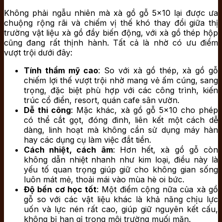
Không phải ngẫu nhiên mà xà gồ gỗ 5×10 lại được ưa
chuộng rộng rãi và chiếm vị thế khó thay đổi giữa thị
trường vật liệu xà gồ đầy biến động, với xà gồ thép hộp
cũng đang rất thịnh hành. Tất cả là nhờ có ưu điểm
vượt trội dưới đây:
Tính thẩm mỹ cao
: So với xà gồ thép, xà gồ gỗ
chiếm lợi thế vượt trội nhờ mang vẻ ấm cúng, sang
trọng, đặc biệt phù hợp với các công trình, kiến
trúc cổ điển, resort, quán cafe sân vườn.
Dễ thi công
: Mặc khác, xà gồ gỗ 5×10 cho phép
có thể cắt gọt, đóng đinh, liên kết một cách dễ
dàng, linh hoạt mà không cần sử dụng máy hàn
hay các dụng cụ làm việc đắt tiền.
Cách nhiệt, cách âm
: Hơn hết, xà gồ gỗ còn
không dẫn nhiệt nhanh như kim loại, điều này là
yếu tố quan trọng giúp giữ cho không gian sống
luôn mát mẻ, thoải mái vào mùa hè oi bức.
Độ bền cơ học tốt
: Một điểm cộng nữa của xà gồ
gỗ so với các vật liệu khác là khả năng chịu lực
uốn và lực nén rất cao, giúp giữ nguyên kết cấu,
không bị han gỉ trong môi trường muối mặn.