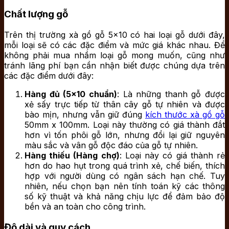
Chất lượng gỗ
Trên thị trường xà gồ gỗ 5×10 có hai loại gỗ dưới đây,
mỗi loại sẽ có các đặc điểm và mức giá khác nhau. Để
không phải mua nhầm loại gỗ mong muốn, cũng như
tránh lãng phí bạn cần nhận biết được chúng dựa trên
các đặc điểm dưới đây:
Hàng đủ (5×10 chuẩn)
: Là những thanh gỗ được
xẻ sấy trực tiếp từ thân cây gỗ tự nhiên và được
bào mịn, nhưng vẫn giữ đúng
kích thước xà gồ gỗ
50mm x 100mm. Loại này thường có giá thành đắt
hơn vì tốn phôi gỗ lớn, nhưng đổi lại giữ nguyên
màu sắc và vân gỗ độc đáo của gỗ tự nhiên.
Hàng thiếu (Hàng chợ)
: Loại này có giá thành rẻ
hơn do hao hụt trong quá trình xẻ, chế biến, thích
hợp với người dùng có ngân sách hạn chế. Tuy
nhiên, nếu chọn bạn nên tính toán kỹ các thông
số kỹ thuật và khả năng chịu lực để đảm bảo độ
bền và an toàn cho công trình.
Độ dài và quy cách