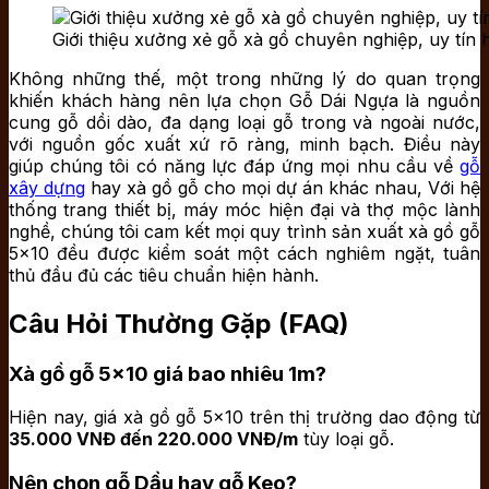
Giới thiệu xưởng xẻ gỗ xà gồ chuyên nghiệp, uy tín
Không những thế, một trong những lý do quan trọng
khiến khách hàng nên lựa chọn Gỗ Dái Ngựa là nguồn
cung gỗ dồi dào, đa dạng loại gỗ trong và ngoài nước,
với nguồn gốc xuất xứ rõ ràng, minh bạch. Điều này
giúp chúng tôi có năng lực đáp ứng mọi nhu cầu về
gỗ
xây dựng
hay xà gồ gỗ cho mọi dự án khác nhau, Với hệ
thống trang thiết bị, máy móc hiện đại và thợ mộc lành
nghề, chúng tôi cam kết mọi quy trình sản xuất xà gồ gỗ
5×10 đều được kiểm soát một cách nghiêm ngặt, tuân
thủ đầu đủ các tiêu chuẩn hiện hành.
Câu Hỏi Thường Gặp (FAQ)
Xà gồ gỗ 5×10 giá bao nhiêu 1m?
Hiện nay, giá xà gồ gỗ 5×10 trên thị trường dao động từ
35.000 VNĐ đến 220.000 VNĐ/m
tùy loại gỗ.
Nên chọn gỗ Dầu hay gỗ Keo?