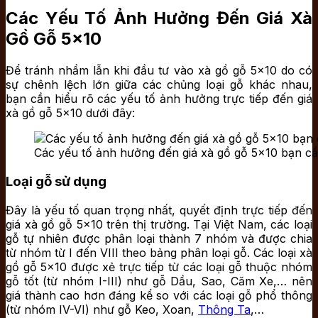
Các Yếu Tố Ảnh Hưởng Đến Giá Xà
Gồ Gỗ 5×10
Để tránh nhầm lẫn khi đầu tư vào xà gồ gỗ 5×10 do có
sự chênh lệch lớn giữa các chủng loại gỗ khác nhau,
bạn cần hiểu rõ các yếu tố ảnh hưởng trực tiếp đến giá
xà gồ gỗ 5×10 dưới đây:
Các yếu tố ảnh hưởng đến giá xà gồ gỗ 5×10 bạn cầ
Loại gỗ sử dụng
Đây là yếu tố quan trọng nhất, quyết định trực tiếp đến
giá xà gồ gỗ 5×10 trên thị trường. Tại Việt Nam, các loại
gỗ tự nhiên được phân loại thành 7 nhóm và được chia
từ nhóm từ I đến VIII theo bảng phân loại gỗ. Các loại xà
gồ gỗ 5×10 được xẻ trực tiếp từ các loại gỗ thuộc nhóm
gỗ tốt (từ nhóm I-III) như gỗ Dầu, Sao, Căm Xe,… nên
giá thành cao hơn đáng kể so với các loại gỗ phổ thông
(từ nhóm IV-VI) như gỗ Keo, Xoan,
Thông Ta
,…