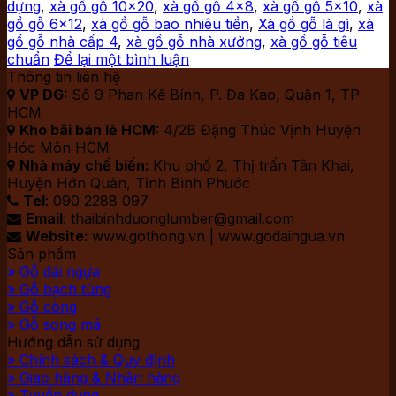
dựng
,
xà gồ gỗ 10x20
,
xà gồ gỗ 4x8
,
xà gồ gỗ 5x10
,
xà
gồ gỗ 6x12
,
xà gồ gỗ bao nhiêu tiền
,
Xà gồ gỗ là gì
,
xà
gồ gỗ nhà cấp 4
,
xà gồ gỗ nhà xưởng
,
xà gồ gỗ tiêu
chuẩn
Để lại một bình luận
Thông tin liên hệ
VP DG:
Số 9 Phan Kế Bính, P. Đa Kao, Quận 1, TP

HCM
Kho bãi bán lẻ HCM:
4/2B Đặng Thúc Vịnh Huyện

Hóc Môn HCM
Nhà máy chế biến:
Khu phố 2, Thị trấn Tân Khai,

Huyện Hớn Quản, Tỉnh Bình Phước
Tel
: 090 2288 097

Email
: thaibinhduonglumber@gmail.com

Website:
www.gothong.vn | www.godaingua.vn

Sản phẩm
» Gỗ dái ngựa
» Gỗ bạch tùng
» Gỗ còng
» Gỗ song mã
Hướng dẫn sử dụng
» Chính sách & Quy định
» Giao hàng & Nhận hàng
» Tuyển dụng