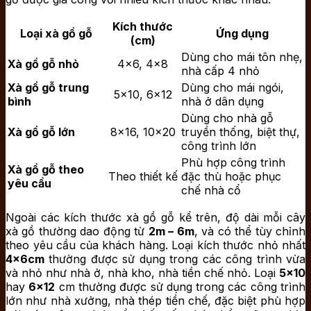
Kích thước
Loại xà gồ gỗ
Ứng dụng
(cm)
Dùng cho mái tôn nhẹ,
Xà gồ gỗ nhỏ
4×6, 4×8
nhà cấp 4 nhỏ
Xà gồ gỗ trung
Dùng cho mái ngói,
5×10, 6×12
bình
nhà ở dân dụng
Dùng cho nhà gỗ
Xà gồ gỗ lớn
8×16, 10×20
truyền thống, biệt thự,
công trình lớn
Phù hợp công trình
Xà gồ gỗ theo
Theo thiết kế
đặc thù hoặc phục
yêu cầu
chế nhà cổ
Ngoài các kích thước xà gồ gỗ kể trên, độ dài mỗi cây
xà gồ thường dao động từ
2m – 6m
, và có thể tùy chỉnh
theo yêu cầu của khách hàng. Loại kích thước nhỏ nhất
4x6cm
thường được sử dụng trong các công trình vừa
và nhỏ như nhà ở, nhà kho, nhà tiền chế nhỏ. Loại
5×10
hay
6×12
cm thường được sử dụng trong các công trình
lớn như nhà xưởng, nhà thép tiền chế, đặc biệt phù hợp