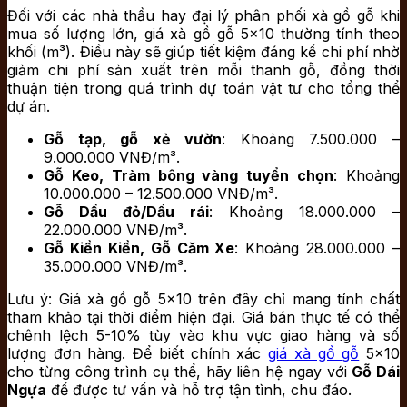
Đối với các nhà thầu hay đại lý phân phối xà gồ gỗ khi
mua số lượng lớn, giá xà gồ gỗ 5×10 thường tính theo
khối (m³). Điều này sẽ giúp tiết kiệm đáng kể chi phí nhờ
giảm chi phí sản xuất trên mỗi thanh gỗ, đồng thời
thuận tiện trong quá trình dự toán vật tư cho tổng thể
dự án.
Gỗ tạp, gỗ xẻ vườn
: Khoảng 7.500.000 –
9.000.000 VNĐ/m³.
Gỗ Keo, Tràm bông vàng tuyển chọn
: Khoảng
10.000.000 – 12.500.000 VNĐ/m³.
Gỗ Dầu đỏ/Dầu rái
: Khoảng 18.000.000 –
22.000.000 VNĐ/m³.
Gỗ Kiền Kiền, Gỗ Căm Xe
: Khoảng 28.000.000 –
35.000.000 VNĐ/m³.
Lưu ý: Giá xà gồ gỗ 5×10 trên đây chỉ mang tính chất
tham khảo tại thời điểm hiện đại. Giá bán thực tế có thể
chênh lệch 5-10% tùy vào khu vực giao hàng và số
lượng đơn hàng. Để biết chính xác
giá xà gồ gỗ
5×10
cho từng công trình cụ thể, hãy liên hệ ngay với
Gỗ Dái
Ngựa
để được tư vấn và hỗ trợ tận tình, chu đáo.