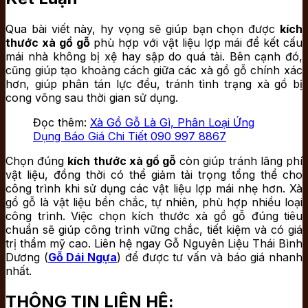
Qua bài viết này, hy vọng sẽ giúp bạn chọn được
kích
thước xà gồ gỗ
phù hợp với vật liệu lợp mái để kết cấu
mái nhà không bị xệ hay sập do quá tải. Bên cạnh đó,
cũng giúp tạo khoảng cách giữa các xà gồ gỗ chính xác
hơn, giúp phân tán lực đều, tránh tình trạng xà gồ bị
cong võng sau thời gian sử dụng.
Đọc thêm:
Xà Gồ Gỗ Là Gì, Phân Loại Ứng
Dụng Báo Giá Chi Tiết 090 997 8867
Chọn đúng
kích thước xà gồ gỗ
còn giúp tránh lãng phí
vật liệu, đồng thời có thể giảm tải trọng tổng thể cho
công trình khi sử dụng các vật liệu lợp mái nhẹ hơn. Xà
gồ gỗ là vật liệu bền chắc, tự nhiên, phù hợp nhiều loại
công trình. Việc chọn kích thước xà gồ gỗ đúng tiêu
chuẩn sẽ giúp công trình vững chắc, tiết kiệm và có giá
trị thẩm mỹ cao. Liên hệ ngay Gỗ Nguyên Liệu Thái Bình
Dương (
Gỗ Dái Ngựa
) để được tư vấn và báo giá nhanh
nhất.
THÔNG TIN LIÊN HỆ: