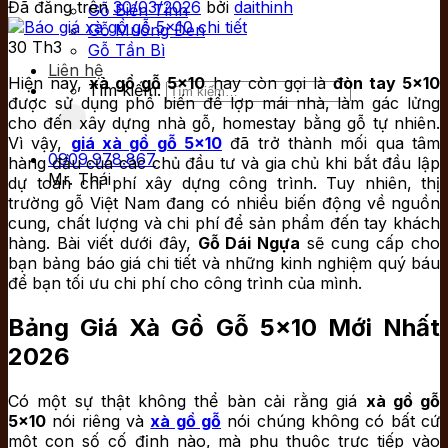
Đã đăng trên
30/03/2026
bởi
daithinh
Gỗ Biến Tính
Gỗ Muồng Đen
30
Th3
Gỗ Tần Bì
Liên hệ
Hiện nay,
xà gồ gỗ 5×10
hay còn gọi là
đòn tay 5×10
Tìm kiếm:
được sử dụng phổ biến để lợp mái nhà, làm gác lửng
cho đến xây dựng nhà gỗ, homestay bằng gỗ tự nhiên.
Vì vậy,
giá xà gồ gỗ 5×10
đã trở thành mối qua tâm
0909.978.867
hàng đầu của các chủ đầu tư và gia chủ khi bắt đầu lập
Mr. Thái
dự toán chi phí xây dựng công trình. Tuy nhiên, thị
trường gỗ Việt Nam đang có nhiều biến động về nguồn
cung, chất lượng và chi phí để sản phẩm đến tay khách
hàng. Bài viết dưới đây,
Gỗ Dái Ngựa
sẽ cung cấp cho
bạn bảng báo giá chi tiết và những kinh nghiệm quý báu
để bạn tối ưu chi phí cho công trình của mình.
Bảng Giá Xà Gồ Gỗ 5×10 Mới Nhất
2026
Có một sự thật không thể bàn cải rằng giá
xà gồ gỗ
5×10
nói riêng và
xà gồ gỗ
nói chúng không có bất cứ
một con số cố định nào, mà phụ thuộc trực tiếp vào