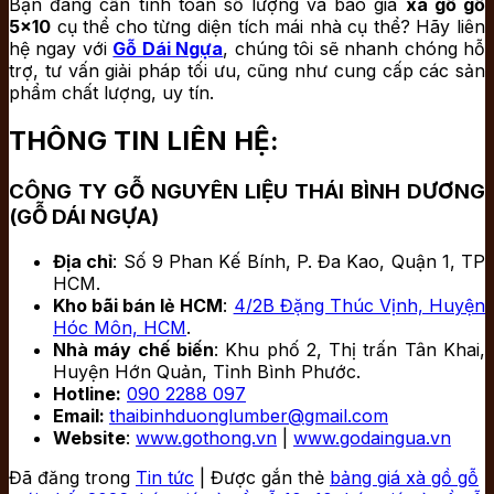
Bạn đang cần tính toán số lượng và báo giá
xà gồ gỗ
5×10
cụ thể cho từng diện tích mái nhà cụ thể? Hãy liên
hệ ngay với
Gỗ Dái Ngựa
, chúng tôi sẽ nhanh chóng hỗ
trợ, tư vấn giải pháp tối ưu, cũng như cung cấp các sản
phẩm chất lượng, uy tín.
THÔNG TIN LIÊN HỆ:
CÔNG TY GỖ NGUYÊN LIỆU THÁI BÌNH DƯƠNG
(GỖ DÁI NGỰA)
Địa chỉ
: Số 9 Phan Kế Bính, P. Đa Kao, Quận 1, TP
HCM.
Kho bãi bán lẻ HCM
:
4/2B Đặng Thúc Vịnh, Huyện
Hóc Môn, HCM
.
Nhà máy chế biến
: Khu phố 2, Thị trấn Tân Khai,
Huyện Hớn Quản, Tỉnh Bình Phước.
Hotline:
090 2288 097
Email:
thaibinhduonglumber@gmail.com
Website
:
www.gothong.vn
|
www.godaingua.vn
Đã đăng trong
Tin tức
|
Được gắn thẻ
bảng giá xà gồ gỗ