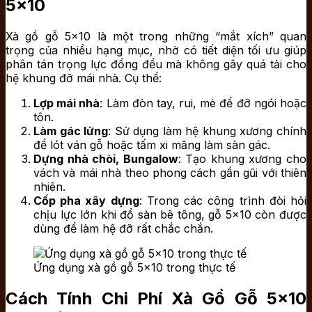
5×10
Xà gồ gỗ 5×10 là một trong những “mắt xích” quan
trọng của nhiều hạng mục, nhờ có tiết diện tối ưu giúp
phân tán trọng lực đồng đều mà không gây quá tải cho
hệ khung đỡ mái nhà. Cụ thể:
Lợp mái nhà
: Làm đòn tay, rui, mè để đỡ ngói hoặc
tôn.
Làm gác lửng
: Sử dụng làm hệ khung xương chính
để lót ván gỗ hoặc tấm xi măng làm sàn gác.
Dựng nhà chòi, Bungalow
: Tạo khung xương cho
vách và mái nhà theo phong cách gần gũi với thiên
nhiên.
Cốp pha xây dựng
: Trong các công trình đòi hỏi
chịu lực lớn khi đổ sàn bê tông, gỗ 5×10 còn được
dùng để làm hệ đỡ rất chắc chắn.
Ứng dụng xà gồ gỗ 5×10 trong thực tế
Cách Tính Chi Phí Xà Gồ Gỗ 5×10