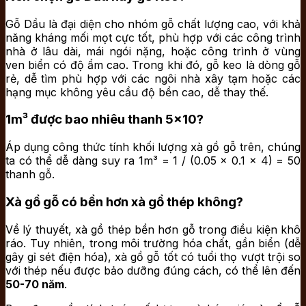
Gỗ Dầu là đại diện cho nhóm gỗ chất lượng cao, với khả
năng kháng mối mọt cực tốt, phù hợp với các công trình
nhà ở lâu dài, mái ngói nặng, hoặc công trình ở vùng
ven biển có độ ẩm cao. Trong khi đó, gỗ keo là dòng gỗ
rẻ, dễ tìm phù hợp với các ngôi nhà xây tạm hoặc các
hạng mục không yêu cầu độ bền cao, dễ thay thế.
1m³ được bao nhiêu thanh 5×10?
Áp dụng công thức tính khối lượng xà gồ gỗ trên, chúng
ta có thể dễ dàng suy ra 1m³ = 1 / (0.05 x 0.1 x 4) = 50
thanh gỗ.
Xà gồ gỗ có bền hơn xà gồ thép không?
Về lý thuyết, xà gồ thép bền hơn gỗ trong điều kiện khô
ráo. Tuy nhiên, trong môi trường hóa chất, gần biển (dễ
gây gỉ sét điện hóa), xà gồ gỗ tốt có tuổi thọ vượt trội so
với thép nếu được bảo dưỡng đúng cách, có thể lên đến
50-70 năm
.