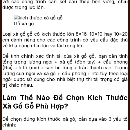
với các công trình cần kết cấu thép bền vững, chịu
được trọng lực lớn.
Gỗ xà gồ
Loại xà gồ gỗ có kích thước lớn 8×16, 10×10 hay 10×20
cm dành riêng cho các công trình có yêu cầu đặc thù
về khả năng chịu lực và tải trọng lớn.
Để tính chính xác tĩnh tải của xà gồ gỗ, bạn cần tính
tổng trọng lượng ngói + xà gồ (đòn tay) + cầu phong
(Rui) + li tô (mè) + sàn bê tông + trần thạch cao. Trọng
lượng của ngói và xà gồ + cầu phong + lito tùy theo loại
ngói được sử dụng cho nhà biệt thự thì tải trọng có giá
trị khác nhau.
Làm Thế Nào Để Chọn Kích Thước
Xà Gồ Gỗ Phù Hợp?
Để chọn đúng kích thước xà gồ, cần dựa vào 3 yếu tố
chính: