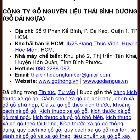
CÔNG TY GỖ NGUYÊN LIỆU THÁI BÌNH DƯƠNG
(GỖ DÁI NGỰA)
Địa chỉ
: Số 9 Phan Kế Bính, P. Đa Kao, Quận 1, TP
HCM.
Kho bãi bán lẻ HCM
:
4/2B Đặng Thúc Vịnh, Huyện
Hóc Môn, HCM
.
Nhà máy chế biến
: Khu phố 2, Thị trấn Tân Khai,
Huyện Hớn Quản, Tỉnh Bình Phước.
Hotline:
090 2288 097
Email:
thaibinhduonglumber@gmail.com
Website
:
www.gothong.vn
|
www.godaingua.vn
Đã đăng trong
Tin tức
,
Tư vấn
|
Được gắn thẻ
bảng kích
thước xà gồ gỗ
,
Cách chọn xà gồ gỗ phù hợp
,
chọn xà
gồ gỗ phù hợp
,
Giá xà gồ gỗ theo kích thước
,
khoảng
cách xà gồ gỗ
,
Kích thước xà gồ gỗ
,
kích thước xà gồ
gỗ mái ngói
,
kích thước xà gồ gỗ phổ biến
,
kích thước
xà gồ gỗ theo tải trọng
,
Kích thước xà gồ gỗ thông
dụng
,
quy cách xà gồ gỗ
,
quy cách xà gồ gỗ mái tôn
,
so
sánh xà gồ gỗ và xà gồ thép
,
tiêu chuẩn xà gồ gỗ xây