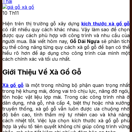
Thái
10
Th11
Hiện trên thị trường gỗ xây dựng
kích thước xà gồ gỗ
có rất nhiều quy cách khác nhau. Vậy làm sao để chọn
được quy cách phù hợp với công trình và nhu cầu của
người mua. Bài viết hôm nay,
Gỗ Dái Ngựa
sẽ phân tích
cụ thể công năng từng quy cách xà gồ gỗ để bạn có thể
hiểu rõ hơn để áp dụng cho công trình của mình một
cách chính xác và tối ưu nhất.
Giới Thiệu Về Xà Gồ Gỗ
Xà gồ gỗ
là một trong những bộ phận quan trọng nhất
trong hệ khung mái, đóng vai trò chịu lực, nâng đỡ ngói,
tôn hoặc vật liệu lợp mái. Trong các công trình nhà ở
dân dụng, nhà gỗ, nhà cấp 4, biệt thự hoặc nhà xưởng
truyền thống, xà gồ gỗ vẫn luôn được ưa chuộng nhờ
độ bền cao, tính thẩm mỹ tự nhiên cao và khả năng
cách nhiệt tốt. Việc lựa chọn kích thước xà gồ gỗ phù
hợp là yếu tố tiên quyết không chỉ giúp công trình vững