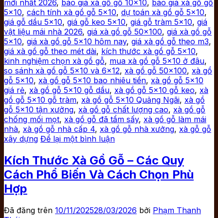
mới nhất 2026
,
báo giá xà gồ gỗ 10x10
,
báo giá xà gồ gỗ
5x10
,
cách tính xà gồ gỗ 5x10
,
dự toán xà gồ gỗ 5x10
,
giá gỗ dầu 5x10
,
giá gỗ keo 5x10
,
giá gỗ tràm 5x10
,
giá
vật liệu mái nhà 2026
,
giá xà gồ gỗ 50x100
,
giá xà gồ gỗ
5x10
,
giá xà gồ gỗ 5x10 hôm nay
,
giá xà gồ gỗ theo m3
,
giá xà gồ gỗ theo mét dài
,
kích thước xà gồ gỗ 5x10
,
kinh nghiệm chọn xà gồ gỗ
,
mua xà gồ gỗ 5x10 ở đâu
,
so sánh xà gồ gỗ 5x10 và 6x12
,
xà gồ gỗ 50x100
,
xà gồ
gỗ 5x10
,
xà gồ gỗ 5x10 bao nhiêu tiền
,
xà gồ gỗ 5x10
giá rẻ
,
xà gồ gỗ 5x10 gỗ dầu
,
xà gồ gỗ 5x10 gỗ keo
,
xà
gồ gỗ 5x10 gỗ tràm
,
xà gồ gỗ 5x10 Quảng Ngãi
,
xà gồ
gỗ 5x10 tận xưởng
,
xà gồ gỗ chất lượng cao
,
xà gồ gỗ
chống mối mọt
,
xà gồ gỗ đã tẩm sấy
,
xà gồ gỗ làm mái
nhà
,
xà gồ gỗ nhà cấp 4
,
xà gồ gỗ nhà xưởng
,
xà gỗ gỗ
xây dựng
Để lại một bình luận
Kích Thước Xà Gồ Gỗ – Các Quy
Cách Phổ Biến Và Cách Chọn Phù
Hợp
Đã đăng trên
10/11/2025
28/03/2026
bởi
Phạm Thanh