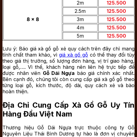
2m
125.500
2.5m
125.500
8 x 8
3m
125.500
4m
125.500
5m
125.500
Lưu ý: Báo giá xà gồ gỗ xẻ quy cách trên đây chỉ mang
tính chất tham khảo, vì
giá xà gồ gỗ
có thể thay đổi tùy
theo giá thị trường, số lượng đơn hàng, vị trí giao hàng,
loại gỗ,…. Vì thế, khách hàng nên liên hệ trực tiếp để
được nhân viên
Gỗ Dái Ngựa
báo giá chính xác nhất.
Bên cạnh đó, chúng tôi còn cung cấp giá xà gồ gỗ theo
từng loại gỗ, kích thước, độ dài, quy cách xẻ và bào
hoàn thiện.
Địa Chỉ Cung Cấp Xà Gồ Gỗ Uy Tín
Hàng Đầu Việt Nam
Thương hiệu Gỗ Dái Ngựa trực thuộc công ty Gỗ
Nguyên Liệu Thái Bình Dương tự hào là đơn vị chuyên