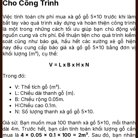
Cho Công Trình
Việc tính toán chi phí mua xà gồ gỗ 5×10 trước khi làm
bắt tay vào quá trình xây dựng và hoàn thiện công trình
là một trong những cách tối ưu giúp bạn chủ động về
nguồn cung và chi phí. Để thuận tiện cho quá trình kiểm
soát cũng như báo giá, hầu hết các xưởng xẻ gỗ hiện
nay đều cung cấp báo giá xà gồ gỗ 5×10 bằng đơn vị
khối lượng (m³), cụ thể:
V = L x B x H x N
Trong đó:
V
: Thể tích gỗ (m³).
L
: Chiều dài thanh gỗ (m).
B
: Chiều rộng 0.05m.
H
:Chiều cao 0.1m.
N
: Số lượng thanh xà gồ gỗ 5×10.
Giả sử: Bạn muốn mua 100 thanh xà gồ 5×10, mỗi thanh
dài 4m. Trước hết, bạn cần tính toán khối lượng gỗ cần
mua là
4 x 0.05 x 0.1 x 100 = 2m³
. Sau đó, bạn nhân