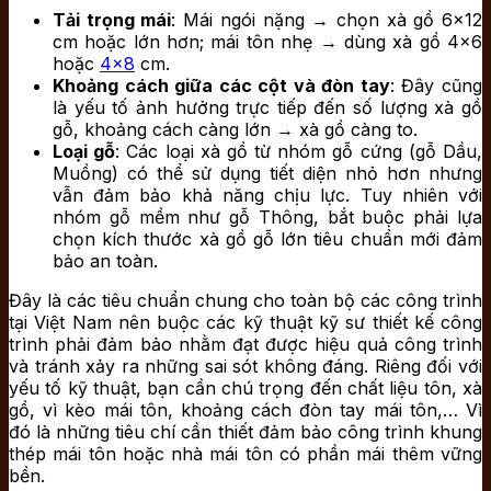
Tải trọng mái
: Mái ngói nặng → chọn xà gồ 6×12
cm hoặc lớn hơn; mái tôn nhẹ → dùng xà gồ 4×6
hoặc
4×8
cm.
Khoảng cách giữa các cột và đòn tay
: Đây cũng
là yếu tố ảnh hưởng trực tiếp đến số lượng xà gồ
gỗ, khoảng cách càng lớn → xà gồ càng to.
Loại gỗ
: Các loại xà gồ từ nhóm gỗ cứng (gỗ Dầu,
Muồng) có thể sử dụng tiết diện nhỏ hơn nhưng
vẫn đảm bảo khả năng chịu lực. Tuy nhiên với
nhóm gỗ mềm như gỗ Thông, bắt buộc phải lựa
chọn kích thước xà gồ gỗ lớn tiêu chuẩn mới đảm
bảo an toàn.
Đây là các tiêu chuẩn chung cho toàn bộ các công trình
tại Việt Nam nên buộc các kỹ thuật kỹ sư thiết kế công
trình phải đảm bảo nhằm đạt được hiệu quả công trình
và tránh xảy ra những sai sót không đáng. Riêng đối với
yếu tố kỹ thuật, bạn cần chú trọng đến chất liệu tôn, xà
gồ, vì kèo mái tôn, khoảng cách đòn tay mái tôn,… Vì
đó là những tiêu chí cần thiết đảm bảo công trình khung
thép mái tôn hoặc nhà mái tôn có phần mái thêm vững
bền.