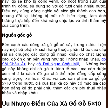
này, gỗ sẽ khó bị cong vênh, co ngót trong suốt quá
trình thi công, sử dụng so với gỗ tươi chứa nhiều nước.
Điều này cũng đồng nghĩa với việc giá thành cao hơn,
nhưng đổi lại không bị nứt nẻ, biến dạng, làm ảnh
hưởng trực tiếp đến khả năng chịu lực và tính thẩm mỹ
của công trình.
Nguồn gốc gỗ
Bên cạnh các dòng xà gồ gỗ xẻ sấy trong nước, hiện
nay một bộ phận khách hàng thuộc phân khúc cao cấp
rất ưa chuộng các dòng gỗ nhập khẩu có chất lượng
cao, độ ổn định bền vững như gỗ Thông nhập Khẩu,
gỗ
Sồi Châu Âu
hay
gỗ Dái Ngựa Châu Mỹ
,… Những loại
gỗ này không chỉ có giá trị kinh tế nào, mà còn được
xem như là cách để gia chủ thể hiện đẳng cấp sống
sang trọng, xa hoa. Khác với các sản phẩm xà gồ gỗ
5×10 trong nước, giá của loại xà gồ này có mức giá cao
hơn đáng kể do phải chịu thêm các chi phí thuế nhập
khẩu và nhập khẩu.
Ưu Nhược Điểm Của Xà Gồ Gỗ 5×10