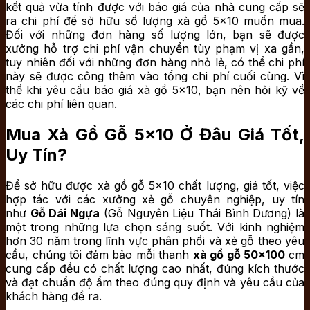
kết quả vừa tính được với báo giá của nhà cung cấp sẽ
ra chi phí để sở hữu số lượng xà gồ 5×10 muốn mua.
Đối với những đơn hàng số lượng lớn, bạn sẽ được
xưởng hỗ trợ chi phí vận chuyển tùy phạm vị xa gần,
tuy nhiên đối với những đơn hàng nhỏ lẻ, có thể chi phí
này sẽ được công thêm vào tổng chi phí cuối cùng. Vì
thế khi yêu cầu báo giá xà gồ 5×10, bạn nên hỏi kỹ về
các chi phí liên quan.
Mua Xà Gồ Gỗ 5×10 Ở Đâu Giá Tốt,
Uy Tín?
Để sở hữu được xà gồ gỗ 5×10 chất lượng, giá tốt, việc
hợp tác với các xưởng xẻ gỗ chuyên nghiệp, uy tín
như
Gỗ Dái Ngựa
(Gỗ Nguyên Liệu Thái Bình Dương) là
một trong những lựa chọn sáng suốt. Với kinh nghiệm
hơn 30 năm trong lĩnh vực phân phối và xẻ gỗ theo yêu
cầu, chúng tôi đảm bảo mỗi thanh
xà gồ gỗ 50×100
cm
cung cấp đều có chất lượng cao nhất, đúng kích thước
và đạt chuẩn độ ẩm theo đúng quy định và yêu cầu của
khách hàng đề ra.