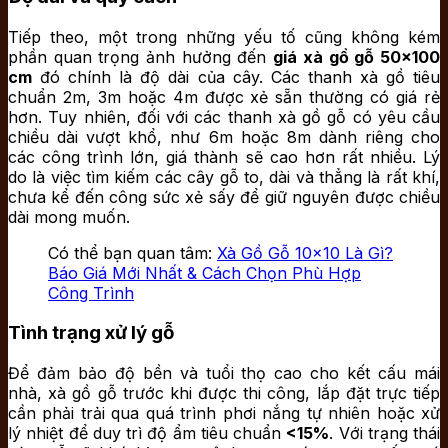
Tiếp theo, một trong những yếu tố cũng không kém
phần quan trọng ảnh hưởng đến
giá xà gồ gỗ 50×100
cm
đó chính là độ dài của cây. Các thanh xà gồ tiêu
chuẩn 2m, 3m hoặc 4m được xẻ sẵn thường có giá rẻ
hơn. Tuy nhiên, đối với các thanh xà gồ gỗ có yêu cầu
chiều dài vượt khổ, như 6m hoặc 8m dành riêng cho
các công trình lớn, giá thành sẽ cao hơn rất nhiều. Lý
do là việc tìm kiếm các cây gỗ to, dài và thẳng là rất khí,
chưa kể đến công sức xẻ sấy để giữ nguyên được chiều
dài mong muốn.
Có thể bạn quan tâm:
Xà Gồ Gỗ 10×10 Là Gì?
Báo Giá Mới Nhất & Cách Chọn Phù Hợp
Công Trình
Tình trạng xử lý gỗ
Để đảm bảo độ bền và tuổi thọ cao cho kết cấu mái
nhà, xà gồ gỗ trước khi được thi công, lắp đặt trực tiếp
cần phải trải qua quá trình phơi nắng tự nhiên hoặc xử
lý nhiệt để duy trì độ ẩm tiêu chuẩn
<15%
. Với trạng thái