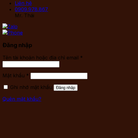
Liên hệ
0909.978.867
Mr. Thái
Đăng nhập
Tên tài khoản hoặc địa chỉ email
*
Mật khẩu
*
Ghi nhớ mật khẩu
Đăng nhập
Quên mật khẩu?