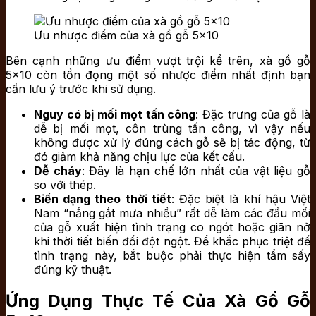
Ưu nhược điểm của xà gồ gỗ 5×10
Bên cạnh những ưu điểm vượt trội kể trên, xà gồ gỗ
5×10 còn tồn đọng một số nhược điểm nhất định bạn
cần lưu ý trước khi sử dụng.
Nguy có bị mối mọt tấn công
: Đặc trưng của gỗ là
dễ bị mối mọt, côn trùng tấn công, vì vậy nếu
không được xử lý đúng cách gỗ sẽ bị tác động, từ
đó giảm khả năng chịu lực của kết cấu.
Dễ cháy
: Đây là hạn chế lớn nhất của vật liệu gỗ
so với thép.
Biến dạng theo thời tiết
: Đặc biệt là khí hậu Việt
Nam “nắng gắt mưa nhiều” rất dễ làm các đầu mối
của gỗ xuất hiện tình trạng co ngót hoặc giãn nở
khi thời tiết biến đổi đột ngột. Để khắc phục triệt để
tình trạng này, bắt buộc phải thực hiện tẩm sấy
đúng kỹ thuật.
Ứng Dụng Thực Tế Của Xà Gồ Gỗ