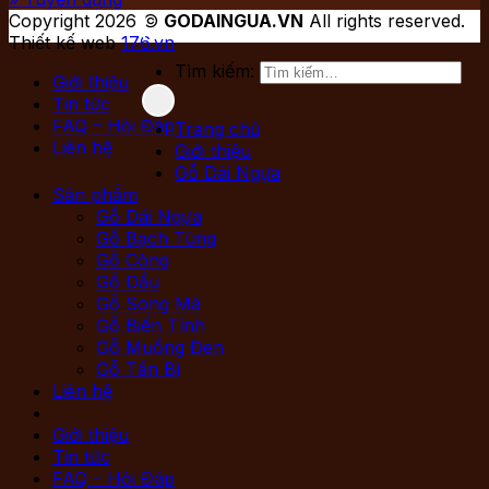
Copyright 2026 ©
GODAINGUA.VN
All rights reserved.
Thiết kế web
176.vn
Tìm kiếm:
Giới thiệu
Tin tức
FAQ – Hỏi Đáp
Trang chủ
Liên hệ
Giới thiệu
Gỗ Dái Ngựa
Sản phẩm
Gỗ Dái Ngựa
Gỗ Bạch Tùng
Gỗ Còng
Gỗ Dầu
Gỗ Song Mã
Gỗ Biến Tính
Gỗ Muồng Đen
Gỗ Tần Bì
Liên hệ
Giới thiệu
Tin tức
FAQ – Hỏi Đáp