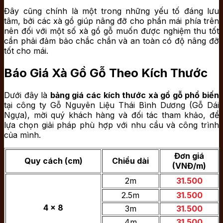
Đây cũng chính là một trong những yếu tố đáng lưu
tâm, bởi các xà gồ giúp nâng đỡ cho phần mái phía trên
nên đối với một số xà gồ gỗ muốn được nghiệm thu tốt
cần phải đảm bảo chắc chắn và an toàn có độ nâng đỡ
tốt cho mái.
Báo Giá Xà Gồ Gỗ Theo Kích Thước
Dưới đây là
bảng giá các kích thước xà gồ gỗ phổ biến
tại công ty Gỗ Nguyên Liệu Thái Bình Dương (Gỗ Dái
Ngựa), mời quý khách hàng và đối tác tham khảo, để
lựa chọn giải pháp phù hợp với nhu cầu và công trình
của mình.
Đơn giá
Quy cách (cm)
Chiều dài
(VNĐ/m)
2m
31.500
2.5m
31.500
4 x 8
3m
31.500
4m
31.500