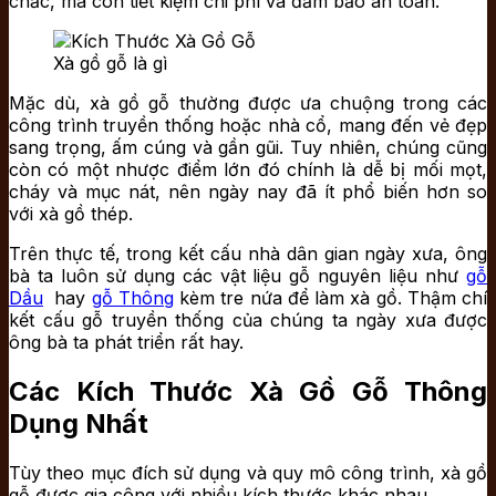
chắc, mà còn tiết kiệm chi phí và đảm bảo an toàn.
Xà gồ gỗ là gì
Mặc dù, xà gồ gỗ thường được ưa chuộng trong các
công trình truyền thống hoặc nhà cổ, mang đến vẻ đẹp
sang trọng, ấm cúng và gần gũi. Tuy nhiên, chúng cũng
còn có một nhược điểm lớn đó chính là dễ bị mối mọt,
cháy và mục nát, nên ngày nay đã ít phổ biến hơn so
với xà gồ thép.
Trên thực tế, trong kết cấu nhà dân gian ngày xưa, ông
bà ta luôn sử dụng các vật liệu gỗ nguyên liệu như
gỗ
Dầu
hay
gỗ Thông
kèm tre nứa để làm xà gồ. Thậm chí
kết cấu gỗ truyền thống của chúng ta ngày xưa được
ông bà ta phát triển rất hay.
Các Kích Thước Xà Gồ Gỗ Thông
Dụng Nhất
Tùy theo mục đích sử dụng và quy mô công trình, xà gồ
gỗ được gia công với nhiều kích thước khác nhau.