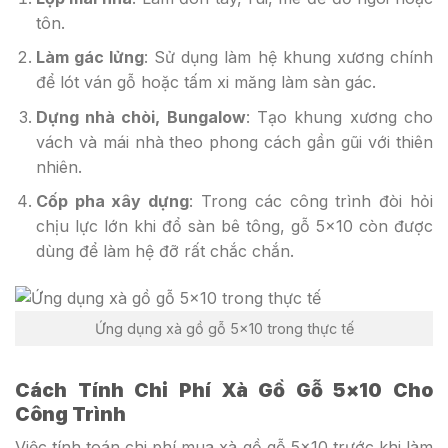
tôn.
Làm gác lửng
: Sử dụng làm hệ khung xương chính
để lót ván gỗ hoặc tấm xi măng làm sàn gác.
Dựng nhà chòi, Bungalow
: Tạo khung xương cho
vách và mái nhà theo phong cách gần gũi với thiên
nhiên.
Cốp pha xây dựng
: Trong các công trình đòi hỏi
chịu lực lớn khi đổ sàn bê tông, gỗ 5×10 còn được
dùng để làm hệ đỡ rất chắc chắn.
Ứng dụng xà gồ gỗ 5×10 trong thực tế
Cách Tính Chi Phí Xà Gồ Gỗ 5×10 Cho
Công Trình
Việc tính toán chi phí mua xà gồ gỗ 5×10 trước khi làm