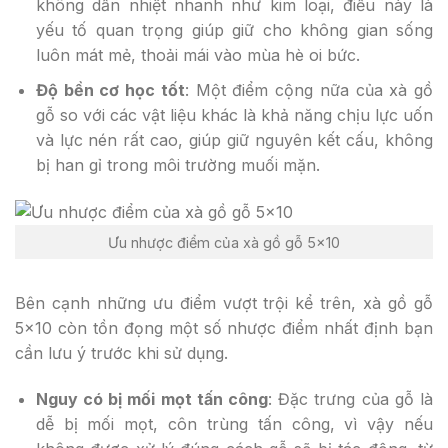
không dẫn nhiệt nhanh như kim loại, điều này là
yếu tố quan trọng giúp giữ cho không gian sống
luôn mát mẻ, thoải mái vào mùa hè oi bức.
Độ bền cơ học tốt
: Một điểm cộng nữa của xà gồ
gỗ so với các vật liệu khác là khả năng chịu lực uốn
và lực nén rất cao, giúp giữ nguyên kết cấu, không
bị han gỉ trong môi trường muối mặn.
Ưu nhược điểm của xà gồ gỗ 5×10
Bên cạnh những ưu điểm vượt trội kể trên, xà gồ gỗ
5×10 còn tồn đọng một số nhược điểm nhất định bạn
cần lưu ý trước khi sử dụng.
Nguy có bị mối mọt tấn công
: Đặc trưng của gỗ là
dễ bị mối mọt, côn trùng tấn công, vì vậy nếu