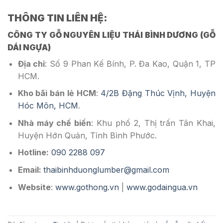
THÔNG TIN LIÊN HỆ:
CÔNG TY GỖ NGUYÊN LIỆU THÁI BÌNH DƯƠNG (GỖ
DÁI NGỰA)
Địa chỉ
: Số 9 Phan Kế Bính, P. Đa Kao, Quận 1, TP
HCM.
Kho bãi bán lẻ HCM
:
4/2B Đặng Thúc Vịnh, Huyện
Hóc Môn, HCM
.
Nhà máy chế biến
: Khu phố 2, Thị trấn Tân Khai,
Huyện Hớn Quản, Tỉnh Bình Phước.
Hotline:
090 2288 097
Email:
thaibinhduonglumber@gmail.com
Website
:
www.gothong.vn
|
www.godaingua.vn