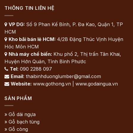
THÔNG TIN LIÊN HỆ
VP DG:
Số 9 Phan Kế Bính, P. Đa Kao, Quận 1, TP

HCM
Kho bãi bán lẻ HCM:
4/2B Đặng Thúc Vịnh Huyện

Hóc Môn HCM
Nhà máy chế biến:
Khu phố 2, Thị trấn Tân Khai,

Huyện Hớn Quản, Tỉnh Bình Phước
Tel
: 090 2288 097

Email
: thaibinhduonglumber@gmail.com

Website:
www.gothong.vn | www.godaingua.vn

SẢN PHẨM
» Gỗ dái ngựa
» Gỗ bạch tùng
» Gỗ còng