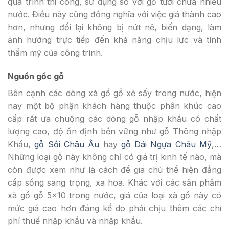
quá trình thi công, sử dụng so với gỗ tươi chứa nhiều
nước. Điều này cũng đồng nghĩa với việc giá thành cao
hơn, nhưng đổi lại không bị nứt nẻ, biến dạng, làm
ảnh hưởng trực tiếp đến khả năng chịu lực và tính
thẩm mỹ của công trình.
Nguồn gốc gỗ
Bên cạnh các dòng xà gồ gỗ xẻ sấy trong nước, hiện
nay một bộ phận khách hàng thuộc phân khúc cao
cấp rất ưa chuộng các dòng gỗ nhập khẩu có chất
lượng cao, độ ổn định bền vững như gỗ Thông nhập
Khẩu,
gỗ Sồi Châu Âu
hay
gỗ Dái Ngựa Châu Mỹ
,…
Những loại gỗ này không chỉ có giá trị kinh tế nào, mà
còn được xem như là cách để gia chủ thể hiện đẳng
cấp sống sang trọng, xa hoa. Khác với các sản phẩm
xà gồ gỗ 5×10 trong nước, giá của loại xà gồ này có
mức giá cao hơn đáng kể do phải chịu thêm các chi
phí thuế nhập khẩu và nhập khẩu.