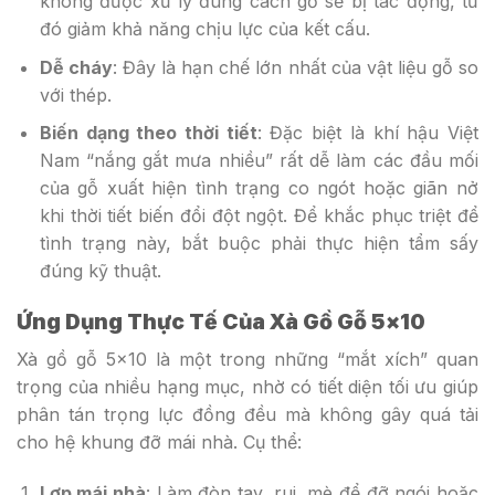
không được xử lý đúng cách gỗ sẽ bị tác động, từ
đó giảm khả năng chịu lực của kết cấu.
Dễ cháy
: Đây là hạn chế lớn nhất của vật liệu gỗ so
với thép.
Biến dạng theo thời tiết
: Đặc biệt là khí hậu Việt
Nam “nắng gắt mưa nhiều” rất dễ làm các đầu mối
của gỗ xuất hiện tình trạng co ngót hoặc giãn nở
khi thời tiết biến đổi đột ngột. Để khắc phục triệt để
tình trạng này, bắt buộc phải thực hiện tẩm sấy
đúng kỹ thuật.
Ứng Dụng Thực Tế Của Xà Gồ Gỗ 5×10
Xà gồ gỗ 5×10 là một trong những “mắt xích” quan
trọng của nhiều hạng mục, nhờ có tiết diện tối ưu giúp
phân tán trọng lực đồng đều mà không gây quá tải
cho hệ khung đỡ mái nhà. Cụ thể:
Lợp mái nhà
: Làm đòn tay, rui, mè để đỡ ngói hoặc