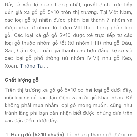
Đây là yếu tố quan trọng nhất, quyết định trực tiếp
đến giá xà gồ gỗ 5×10 trên thị trường. Tại Việt Nam,
các loại gỗ tự nhiên được phân loại thành 7 nhóm và
được chia từ nhóm từ I đến VIII theo bảng phân loại
gỗ. Các loại xà gồ gỗ 5×10 được xẻ trực tiếp từ các
loại gỗ thuộc nhóm gỗ tốt (từ nhóm I-III) như gỗ Dầu,
Sao, Căm Xe,… nên giá thành cao hơn đáng kể so với
các loại gỗ phổ thông (từ nhóm IV-VI) như gỗ Keo,
Xoan,
Thông Ta
,…
Chất lượng gỗ
Trên thị trường xà gồ gỗ 5×10 có hai loại gỗ dưới đây,
mỗi loại sẽ có các đặc điểm và mức giá khác nhau. Để
không phải mua nhầm loại gỗ mong muốn, cũng như
tránh lãng phí bạn cần nhận biết được chúng dựa trên
các đặc điểm dưới đây:
Hàng đủ (5×10 chuẩn)
: Là những thanh gỗ được xẻ