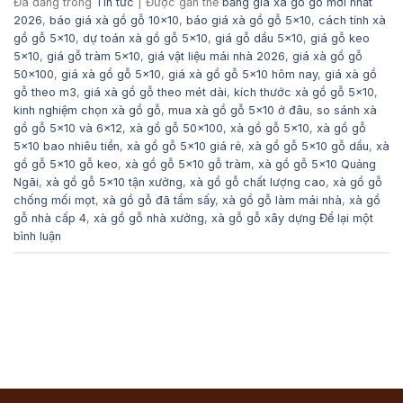
Đã đăng trong
Tin tức
|
Được gắn thẻ
bảng giá xà gồ gỗ mới nhất
2026
,
báo giá xà gồ gỗ 10x10
,
báo giá xà gồ gỗ 5x10
,
cách tính xà
gồ gỗ 5x10
,
dự toán xà gồ gỗ 5x10
,
giá gỗ dầu 5x10
,
giá gỗ keo
5x10
,
giá gỗ tràm 5x10
,
giá vật liệu mái nhà 2026
,
giá xà gồ gỗ
50x100
,
giá xà gồ gỗ 5x10
,
giá xà gồ gỗ 5x10 hôm nay
,
giá xà gồ
gỗ theo m3
,
giá xà gồ gỗ theo mét dài
,
kích thước xà gồ gỗ 5x10
,
kinh nghiệm chọn xà gồ gỗ
,
mua xà gồ gỗ 5x10 ở đâu
,
so sánh xà
gồ gỗ 5x10 và 6x12
,
xà gồ gỗ 50x100
,
xà gồ gỗ 5x10
,
xà gồ gỗ
5x10 bao nhiêu tiền
,
xà gồ gỗ 5x10 giá rẻ
,
xà gồ gỗ 5x10 gỗ dầu
,
xà
gồ gỗ 5x10 gỗ keo
,
xà gồ gỗ 5x10 gỗ tràm
,
xà gồ gỗ 5x10 Quảng
Ngãi
,
xà gồ gỗ 5x10 tận xưởng
,
xà gồ gỗ chất lượng cao
,
xà gồ gỗ
chống mối mọt
,
xà gồ gỗ đã tẩm sấy
,
xà gồ gỗ làm mái nhà
,
xà gồ
gỗ nhà cấp 4
,
xà gồ gỗ nhà xưởng
,
xà gỗ gỗ xây dựng
Để lại một
bình luận