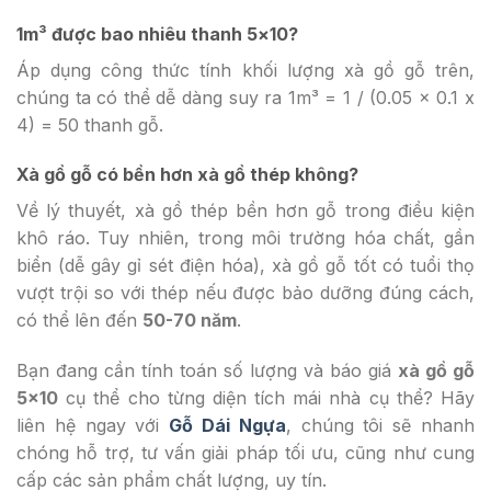
1m³ được bao nhiêu thanh 5×10?
Áp dụng công thức tính khối lượng xà gồ gỗ trên,
chúng ta có thể dễ dàng suy ra 1m³ = 1 / (0.05 x 0.1 x
4) = 50 thanh gỗ.
Xà gồ gỗ có bền hơn xà gồ thép không?
Về lý thuyết, xà gồ thép bền hơn gỗ trong điều kiện
khô ráo. Tuy nhiên, trong môi trường hóa chất, gần
biển (dễ gây gỉ sét điện hóa), xà gồ gỗ tốt có tuổi thọ
vượt trội so với thép nếu được bảo dưỡng đúng cách,
có thể lên đến
50-70 năm
.
Bạn đang cần tính toán số lượng và báo giá
xà gồ gỗ
5×10
cụ thể cho từng diện tích mái nhà cụ thể? Hãy
liên hệ ngay với
Gỗ Dái Ngựa
, chúng tôi sẽ nhanh
chóng hỗ trợ, tư vấn giải pháp tối ưu, cũng như cung
cấp các sản phẩm chất lượng, uy tín.