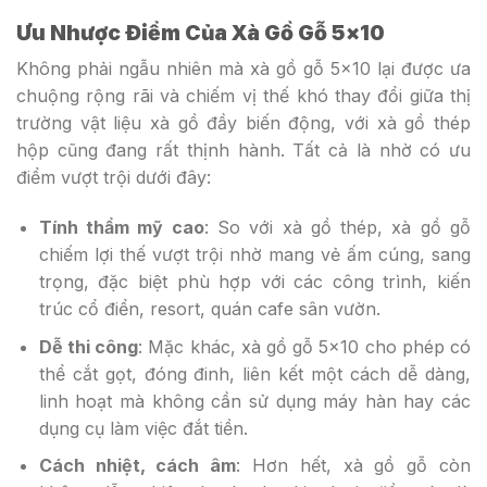
Ưu Nhược Điểm Của Xà Gồ Gỗ 5×10
Không phải ngẫu nhiên mà xà gồ gỗ 5×10 lại được ưa
chuộng rộng rãi và chiếm vị thế khó thay đổi giữa thị
trường vật liệu xà gồ đầy biến động, với xà gồ thép
hộp cũng đang rất thịnh hành. Tất cả là nhờ có ưu
điểm vượt trội dưới đây:
Tính thẩm mỹ cao
: So với xà gồ thép, xà gồ gỗ
chiếm lợi thế vượt trội nhờ mang vẻ ấm cúng, sang
trọng, đặc biệt phù hợp với các công trình, kiến
trúc cổ điển, resort, quán cafe sân vườn.
Dễ thi công
: Mặc khác, xà gồ gỗ 5×10 cho phép có
thể cắt gọt, đóng đinh, liên kết một cách dễ dàng,
linh hoạt mà không cần sử dụng máy hàn hay các
dụng cụ làm việc đắt tiền.
Cách nhiệt, cách âm
: Hơn hết, xà gồ gỗ còn