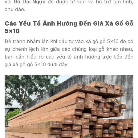
với
Gỗ Dái Ngựa
để được tư vấn và hỗ trợ tận tình,
chu đáo.
Các Yếu Tố Ảnh Hưởng Đến Giá Xà Gồ Gỗ
5×10
Để tránh nhầm lẫn khi đầu tư vào xà gồ gỗ 5×10 do có
sự chênh lệch lớn giữa các chủng loại gỗ khác nhau,
bạn cần hiểu rõ các yếu tố ảnh hưởng trực tiếp đến
giá xà gồ gỗ 5×10 dưới đây: