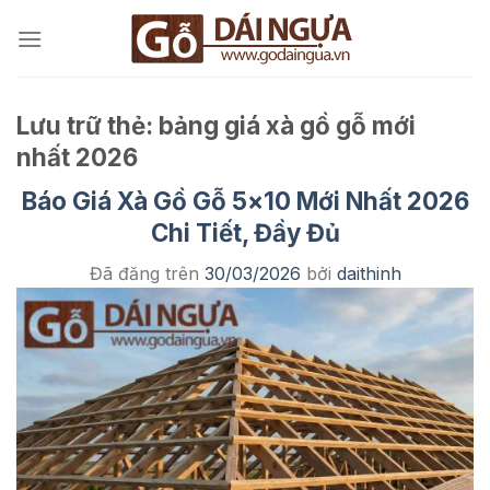
Chuyển
đến
nội
dung
Lưu trữ thẻ:
bảng giá xà gồ gỗ mới
nhất 2026
Báo Giá Xà Gồ Gỗ 5×10 Mới Nhất 2026
Chi Tiết, Đầy Đủ
Đã đăng trên
30/03/2026
bởi
daithinh