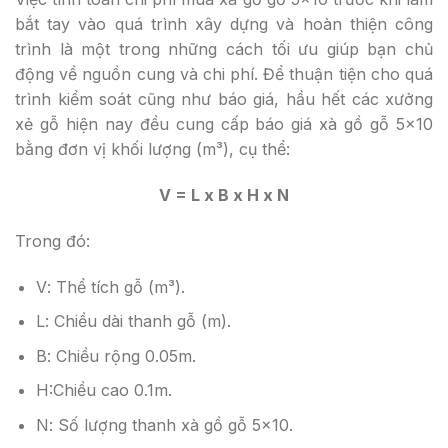
bắt tay vào quá trình xây dựng và hoàn thiện công
trình là một trong những cách tối ưu giúp bạn chủ
động về nguồn cung và chi phí. Để thuận tiện cho quá
trình kiểm soát cũng như báo giá, hầu hết các xưởng
xẻ gỗ hiện nay đều cung cấp báo giá xà gồ gỗ 5×10
bằng đơn vị khối lượng (m³), cụ thể:
V = L x B x H x N
Trong đó:
V
: Thể tích gỗ (m³).
L
: Chiều dài thanh gỗ (m).
B
: Chiều rộng 0.05m.
H
:Chiều cao 0.1m.
N
: Số lượng thanh xà gồ gỗ 5×10.