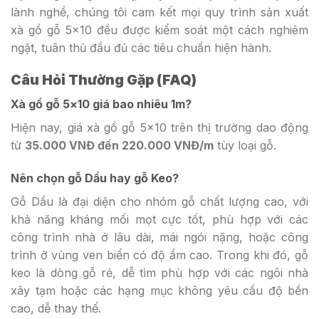
lành nghề, chúng tôi cam kết mọi quy trình sản xuất
xà gồ gỗ 5×10 đều được kiểm soát một cách nghiêm
ngặt, tuân thủ đầu đủ các tiêu chuẩn hiện hành.
Câu Hỏi Thường Gặp (FAQ)
Xà gồ gỗ 5×10 giá bao nhiêu 1m?
Hiện nay, giá xà gồ gỗ 5×10 trên thị trường dao động
từ
35.000 VNĐ đến 220.000 VNĐ/m
tùy loại gỗ.
Nên chọn gỗ Dầu hay gỗ Keo?
Gỗ Dầu là đại diện cho nhóm gỗ chất lượng cao, với
khả năng kháng mối mọt cực tốt, phù hợp với các
công trình nhà ở lâu dài, mái ngói nặng, hoặc công
trình ở vùng ven biển có độ ẩm cao. Trong khi đó, gỗ
keo là dòng gỗ rẻ, dễ tìm phù hợp với các ngôi nhà
xây tạm hoặc các hạng mục không yêu cầu độ bền
cao, dễ thay thế.