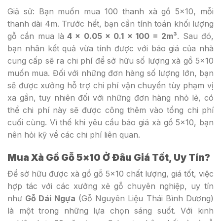
Giả sử: Bạn muốn mua 100 thanh xà gồ 5×10, mỗi
thanh dài 4m. Trước hết, bạn cần tính toán khối lượng
gỗ cần mua là
4 x 0.05 x 0.1 x 100 = 2m³
. Sau đó,
bạn nhân kết quả vừa tính được với báo giá của nhà
cung cấp sẽ ra chi phí để sở hữu số lượng xà gồ 5×10
muốn mua. Đối với những đơn hàng số lượng lớn, bạn
sẽ được xưởng hỗ trợ chi phí vận chuyển tùy phạm vị
xa gần, tuy nhiên đối với những đơn hàng nhỏ lẻ, có
thể chi phí này sẽ được công thêm vào tổng chi phí
cuối cùng. Vì thế khi yêu cầu báo giá xà gồ 5×10, bạn
nên hỏi kỹ về các chi phí liên quan.
Mua Xà Gồ Gỗ 5×10 Ở Đâu Giá Tốt, Uy Tín?
Để sở hữu được xà gồ gỗ 5×10 chất lượng, giá tốt, việc
hợp tác với các xưởng xẻ gỗ chuyên nghiệp, uy tín
như
Gỗ Dái Ngựa
(Gỗ Nguyên Liệu Thái Bình Dương)
là một trong những lựa chọn sáng suốt. Với kinh