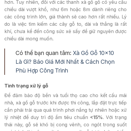
hơn. Tuy nhiên, đối với các thanh xà gồ gỗ có yêu cầu
chiều dài vượt khổ, như 6m hoặc 8m dành riêng cho
các công trình lớn, giá thành sẽ cao hơn rất nhiều. Lý
do là việc tìm kiếm các cây gỗ to, dài và thẳng là rất
khí, chưa kể đến công sức xẻ sấy để giữ nguyên được
chiều dài mong muốn.
Có thể bạn quan tâm:
Xà Gồ Gỗ 10×10
Là Gì? Báo Giá Mới Nhất & Cách Chọn
Phù Hợp Công Trình
Tình trạng xử lý gỗ
Để đảm bảo độ bền và tuổi thọ cao cho kết cấu mái
nhà, xà gồ gỗ trước khi được thi công, lắp đặt trực tiếp
cần phải trải qua quá trình phơi nắng tự nhiên hoặc xử
lý nhiệt để duy trì độ ẩm tiêu chuẩn
<15%
. Với trạng
thái này, gỗ sẽ khó bị cong vênh, co ngót trong suốt