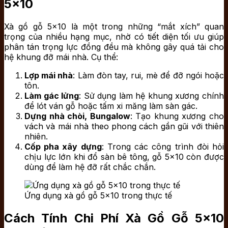
5×10
Xà gồ gỗ 5×10 là một trong những “mắt xích” quan
trọng của nhiều hạng mục, nhờ có tiết diện tối ưu giúp
phân tán trọng lực đồng đều mà không gây quá tải cho
hệ khung đỡ mái nhà. Cụ thể:
Lợp mái nhà
: Làm đòn tay, rui, mè để đỡ ngói hoặc
tôn.
Làm gác lửng
: Sử dụng làm hệ khung xương chính
để lót ván gỗ hoặc tấm xi măng làm sàn gác.
Dựng nhà chòi, Bungalow
: Tạo khung xương cho
vách và mái nhà theo phong cách gần gũi với thiên
nhiên.
Cốp pha xây dựng
: Trong các công trình đòi hỏi
chịu lực lớn khi đổ sàn bê tông, gỗ 5×10 còn được
dùng để làm hệ đỡ rất chắc chắn.
Ứng dụng xà gồ gỗ 5×10 trong thực tế
Cách Tính Chi Phí Xà Gồ Gỗ 5×10