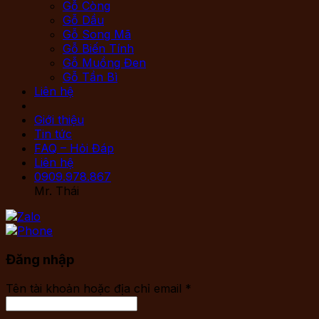
Gỗ Còng
Gỗ Dầu
Gỗ Song Mã
Gỗ Biến Tính
Gỗ Muồng Đen
Gỗ Tần Bì
Liên hệ
Giới thiệu
Tin tức
FAQ – Hỏi Đáp
Liên hệ
0909.978.867
Mr. Thái
Đăng nhập
Tên tài khoản hoặc địa chỉ email
*