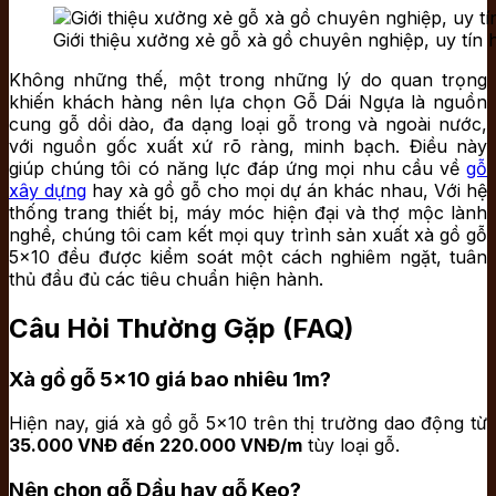
Giới thiệu xưởng xẻ gỗ xà gồ chuyên nghiệp, uy tín
Không những thế, một trong những lý do quan trọng
khiến khách hàng nên lựa chọn Gỗ Dái Ngựa là nguồn
cung gỗ dồi dào, đa dạng loại gỗ trong và ngoài nước,
với nguồn gốc xuất xứ rõ ràng, minh bạch. Điều này
giúp chúng tôi có năng lực đáp ứng mọi nhu cầu về
gỗ
xây dựng
hay xà gồ gỗ cho mọi dự án khác nhau, Với hệ
thống trang thiết bị, máy móc hiện đại và thợ mộc lành
nghề, chúng tôi cam kết mọi quy trình sản xuất xà gồ gỗ
5×10 đều được kiểm soát một cách nghiêm ngặt, tuân
thủ đầu đủ các tiêu chuẩn hiện hành.
Câu Hỏi Thường Gặp (FAQ)
Xà gồ gỗ 5×10 giá bao nhiêu 1m?
Hiện nay, giá xà gồ gỗ 5×10 trên thị trường dao động từ
35.000 VNĐ đến 220.000 VNĐ/m
tùy loại gỗ.
Nên chọn gỗ Dầu hay gỗ Keo?