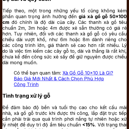
Tiếp theo, một trong những yếu tố cũng không kém
phần quan trọng ảnh hưởng đến
giá xà gồ gỗ 50×100
cm
đó chính là độ dài của cây. Các thanh xà gồ tiêu
chuẩn 2m, 3m hoặc 4m được xẻ sẵn thường có giá rẻ
hơn. Tuy nhiên, đối với các thanh xà gồ gỗ có yêu cầu
chiều dài vượt khổ, như 6m hoặc 8m dành riêng cho
các công trình lớn, giá thành sẽ cao hơn rất nhiều. Lý
do là việc tìm kiếm các cây gỗ to, dài và thẳng là rất khí,
chưa kể đến công sức xẻ sấy để giữ nguyên được chiều
dài mong muốn.
Có thể bạn quan tâm:
Xà Gồ Gỗ 10×10 Là Gì?
Báo Giá Mới Nhất & Cách Chọn Phù Hợp
Công Trình
Tình trạng xử lý gỗ
Để đảm bảo độ bền và tuổi thọ cao cho kết cấu mái
nhà, xà gồ gỗ trước khi được thi công, lắp đặt trực tiếp
cần phải trải qua quá trình phơi nắng tự nhiên hoặc xử
lý nhiệt để duy trì độ ẩm tiêu chuẩn
<15%
. Với trạng thái