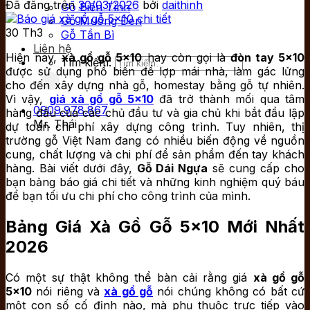
Đã đăng trên
30/03/2026
bởi
daithinh
Gỗ Biến Tính
Gỗ Muồng Đen
30
Th3
Gỗ Tần Bì
Liên hệ
Hiện nay,
xà gồ gỗ 5×10
hay còn gọi là
đòn tay 5×10
Tìm kiếm:
được sử dụng phổ biến để lợp mái nhà, làm gác lửng
cho đến xây dựng nhà gỗ, homestay bằng gỗ tự nhiên.
Vì vậy,
giá xà gồ gỗ 5×10
đã trở thành mối qua tâm
0909.978.867
hàng đầu của các chủ đầu tư và gia chủ khi bắt đầu lập
Mr. Thái
dự toán chi phí xây dựng công trình. Tuy nhiên, thị
trường gỗ Việt Nam đang có nhiều biến động về nguồn
cung, chất lượng và chi phí để sản phẩm đến tay khách
hàng. Bài viết dưới đây,
Gỗ Dái Ngựa
sẽ cung cấp cho
bạn bảng báo giá chi tiết và những kinh nghiệm quý báu
để bạn tối ưu chi phí cho công trình của mình.
Bảng Giá Xà Gồ Gỗ 5×10 Mới Nhất
2026
Có một sự thật không thể bàn cải rằng giá
xà gồ gỗ
5×10
nói riêng và
xà gồ gỗ
nói chúng không có bất cứ
một con số cố định nào, mà phụ thuộc trực tiếp vào