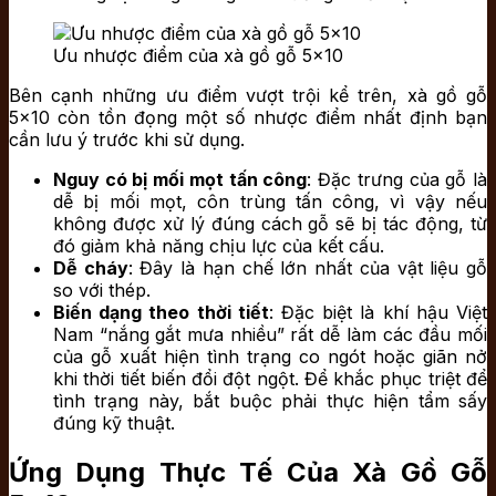
Ưu nhược điểm của xà gồ gỗ 5×10
Bên cạnh những ưu điểm vượt trội kể trên, xà gồ gỗ
5×10 còn tồn đọng một số nhược điểm nhất định bạn
cần lưu ý trước khi sử dụng.
Nguy có bị mối mọt tấn công
: Đặc trưng của gỗ là
dễ bị mối mọt, côn trùng tấn công, vì vậy nếu
không được xử lý đúng cách gỗ sẽ bị tác động, từ
đó giảm khả năng chịu lực của kết cấu.
Dễ cháy
: Đây là hạn chế lớn nhất của vật liệu gỗ
so với thép.
Biến dạng theo thời tiết
: Đặc biệt là khí hậu Việt
Nam “nắng gắt mưa nhiều” rất dễ làm các đầu mối
của gỗ xuất hiện tình trạng co ngót hoặc giãn nở
khi thời tiết biến đổi đột ngột. Để khắc phục triệt để
tình trạng này, bắt buộc phải thực hiện tẩm sấy
đúng kỹ thuật.
Ứng Dụng Thực Tế Của Xà Gồ Gỗ