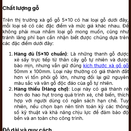
Chất lượng gỗ
Trên thị trường xà gồ gỗ 5×10 có hai loại gỗ dưới đây,
mỗi loại sẽ có các đặc điểm và mức giá khác nhau. Để
không phải mua nhầm loại gỗ mong muốn, cũng như
tránh lãng phí bạn cần nhận biết được chúng dựa trên
các đặc điểm dưới đây:
Hàng đủ (5×10 chuẩn)
: Là những thanh gỗ được
xẻ sấy trực tiếp từ thân cây gỗ tự nhiên và được
bào mịn, nhưng vẫn giữ đúng
kích thước xà gồ gỗ
50mm x 100mm. Loại này thường có giá thành đắt
hơn vì tốn phôi gỗ lớn, nhưng đổi lại giữ nguyên
màu sắc và vân gỗ độc đáo của gỗ tự nhiên.
Hàng thiếu (Hàng chợ)
: Loại này có giá thành rẻ
hơn do hao hụt trong quá trình xẻ, chế biến, thích
hợp với người dùng có ngân sách hạn chế. Tuy
nhiên, nếu chọn bạn nên tính toán kỹ các thông
số kỹ thuật và khả năng chịu lực để đảm bảo độ
bền và an toàn cho công trình.
Độ dài và quy cách