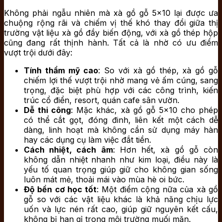
Không phải ngẫu nhiên mà xà gồ gỗ 5×10 lại được ưa
chuộng rộng rãi và chiếm vị thế khó thay đổi giữa thị
trường vật liệu xà gồ đầy biến động, với xà gồ thép hộp
cũng đang rất thịnh hành. Tất cả là nhờ có ưu điểm
vượt trội dưới đây:
Tính thẩm mỹ cao
: So với xà gồ thép, xà gồ gỗ
chiếm lợi thế vượt trội nhờ mang vẻ ấm cúng, sang
trọng, đặc biệt phù hợp với các công trình, kiến
trúc cổ điển, resort, quán cafe sân vườn.
Dễ thi công
: Mặc khác, xà gồ gỗ 5×10 cho phép
có thể cắt gọt, đóng đinh, liên kết một cách dễ
dàng, linh hoạt mà không cần sử dụng máy hàn
hay các dụng cụ làm việc đắt tiền.
Cách nhiệt, cách âm
: Hơn hết, xà gồ gỗ còn
không dẫn nhiệt nhanh như kim loại, điều này là
yếu tố quan trọng giúp giữ cho không gian sống
luôn mát mẻ, thoải mái vào mùa hè oi bức.
Độ bền cơ học tốt
: Một điểm cộng nữa của xà gồ
gỗ so với các vật liệu khác là khả năng chịu lực
uốn và lực nén rất cao, giúp giữ nguyên kết cấu,
không bị han gỉ trong môi trường muối mặn.