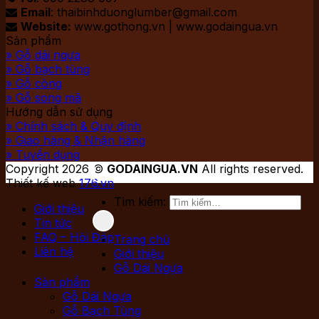
Email
: thaibinhduonglumber@gmail.com

Website:
www.gothong.vn | www.godaingua.vn

Sản phẩm
» Gỗ dái ngựa
» Gỗ bạch tùng
» Gỗ còng
» Gỗ song mã
Hướng dẫn sử dụng
» Chính sách & Quy định
» Giao hàng & Nhận hàng
» Tuyển dụng
Copyright 2026 ©
GODAINGUA.VN
All rights reserved.
Thiết kế web
176.vn
Tìm kiếm:
Giới thiệu
Tin tức
FAQ – Hỏi Đáp
Trang chủ
Liên hệ
Giới thiệu
Gỗ Dái Ngựa
Sản phẩm
Gỗ Dái Ngựa
Gỗ Bạch Tùng