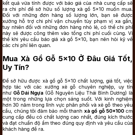
kết quả vừa tính được với báo giá của nhà cung cấp sẽ
ra chi phí để sở hữu số lượng xà gồ 5×10 muốn mua.
Đối với những đơn hàng số lượng lớn, bạn sẽ được
xưởng hỗ trợ chi phí vận chuyển tùy phạm vị xa gần,
tuy nhiên đối với những đơn hàng nhỏ lẻ, có thể chi phí
này sẽ được công thêm vào tổng chi phí cuối cùng. Vì
thế khi yêu cầu báo giá xà gồ 5×10, bạn nên hỏi kỹ về
các chi phí liên quan.
Mua Xà Gồ Gỗ 5×10 Ở Đâu Giá Tốt,
Uy Tín?
Để sở hữu được xà gồ gỗ 5×10 chất lượng, giá tốt, việc
hợp tác với các xưởng xẻ gỗ chuyên nghiệp, uy tín
như
Gỗ Dái Ngựa
(Gỗ Nguyên Liệu Thái Bình Dương) là
một trong những lựa chọn sáng suốt. Với kinh nghiệm
hơn 30 năm trong lĩnh vực phân phối và xẻ gỗ theo yêu
cầu, chúng tôi đảm bảo mỗi thanh
xà gồ gỗ 50×100
cm
cung cấp đều có chất lượng cao nhất, đúng kích thước
và đạt chuẩn độ ẩm theo đúng quy định và yêu cầu của
khách hàng đề ra.