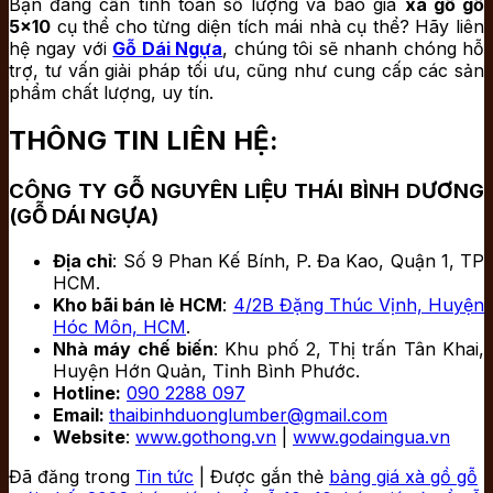
Bạn đang cần tính toán số lượng và báo giá
xà gồ gỗ
5×10
cụ thể cho từng diện tích mái nhà cụ thể? Hãy liên
hệ ngay với
Gỗ Dái Ngựa
, chúng tôi sẽ nhanh chóng hỗ
trợ, tư vấn giải pháp tối ưu, cũng như cung cấp các sản
phẩm chất lượng, uy tín.
THÔNG TIN LIÊN HỆ:
CÔNG TY GỖ NGUYÊN LIỆU THÁI BÌNH DƯƠNG
(GỖ DÁI NGỰA)
Địa chỉ
: Số 9 Phan Kế Bính, P. Đa Kao, Quận 1, TP
HCM.
Kho bãi bán lẻ HCM
:
4/2B Đặng Thúc Vịnh, Huyện
Hóc Môn, HCM
.
Nhà máy chế biến
: Khu phố 2, Thị trấn Tân Khai,
Huyện Hớn Quản, Tỉnh Bình Phước.
Hotline:
090 2288 097
Email:
thaibinhduonglumber@gmail.com
Website
:
www.gothong.vn
|
www.godaingua.vn
Đã đăng trong
Tin tức
|
Được gắn thẻ
bảng giá xà gồ gỗ