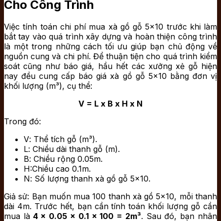
Cho Công Trình
Việc tính toán chi phí mua xà gồ gỗ 5×10 trước khi làm
bắt tay vào quá trình xây dựng và hoàn thiện công trình
là một trong những cách tối ưu giúp bạn chủ động về
nguồn cung và chi phí. Để thuận tiện cho quá trình kiểm
soát cũng như báo giá, hầu hết các xưởng xẻ gỗ hiện
nay đều cung cấp báo giá xà gồ gỗ 5×10 bằng đơn vị
khối lượng (m³), cụ thể:
V = L x B x H x N
Trong đó:
V
: Thể tích gỗ (m³).
L
: Chiều dài thanh gỗ (m).
B
: Chiều rộng 0.05m.
H
:Chiều cao 0.1m.
N
: Số lượng thanh xà gồ gỗ 5×10.
Giả sử: Bạn muốn mua 100 thanh xà gồ 5×10, mỗi thanh
dài 4m. Trước hết, bạn cần tính toán khối lượng gỗ cần
mua là
4 x 0.05 x 0.1 x 100 = 2m³
. Sau đó, bạn nhân