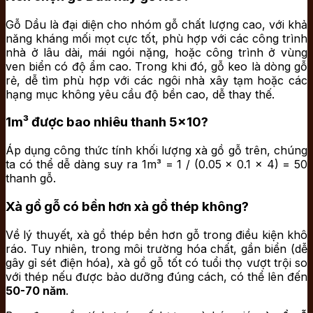
Gỗ Dầu là đại diện cho nhóm gỗ chất lượng cao, với khả
năng kháng mối mọt cực tốt, phù hợp với các công trình
nhà ở lâu dài, mái ngói nặng, hoặc công trình ở vùng
ven biển có độ ẩm cao. Trong khi đó, gỗ keo là dòng gỗ
rẻ, dễ tìm phù hợp với các ngôi nhà xây tạm hoặc các
hạng mục không yêu cầu độ bền cao, dễ thay thế.
1m³ được bao nhiêu thanh 5×10?
Áp dụng công thức tính khối lượng xà gồ gỗ trên, chúng
ta có thể dễ dàng suy ra 1m³ = 1 / (0.05 x 0.1 x 4) = 50
thanh gỗ.
Xà gồ gỗ có bền hơn xà gồ thép không?
Về lý thuyết, xà gồ thép bền hơn gỗ trong điều kiện khô
ráo. Tuy nhiên, trong môi trường hóa chất, gần biển (dễ
gây gỉ sét điện hóa), xà gồ gỗ tốt có tuổi thọ vượt trội so
với thép nếu được bảo dưỡng đúng cách, có thể lên đến
50-70 năm
.