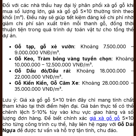
Đối với các nhà thầu hay đại lý phân phối xà gồ gỗ khi
mua số lượng lớn, giá xà gồ gỗ 5×10 thường tính theo
khối (m³). Điều này sẽ giúp tiết kiệm đáng kể chi phí nhờ
giảm chi phí sản xuất trên mỗi thanh gỗ, đồng thời
thuận tiện trong quá trình dự toán vật tư cho tổng thể
dự án.
Gỗ tạp, gỗ xẻ vườn
: Khoảng 7.500.000 –
9.000.000 VNĐ/m³.
Gỗ Keo, Tràm bông vàng tuyển chọn
: Khoảng
10.000.000 – 12.500.000 VNĐ/m³.
Gỗ Dầu đỏ/Dầu rái
: Khoảng 18.000.000 –
22.000.000 VNĐ/m³.
Gỗ Kiền Kiền, Gỗ Căm Xe
: Khoảng 28.000.000 –
35.000.000 VNĐ/m³.
Lưu ý: Giá xà gồ gỗ 5×10 trên đây chỉ mang tính chất
tham khảo tại thời điểm hiện đại. Giá bán thực tế có thể
chênh lệch 5-10% tùy vào khu vực giao hàng và số
lượng đơn hàng. Để biết chính xác
giá xà gồ gỗ
5×10
cho từng công trình cụ thể, hãy liên hệ ngay với
Gỗ Dái
Ngựa
để được tư vấn và hỗ trợ tận tình, chu đáo.