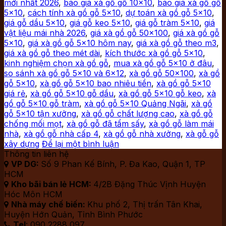
mới nhất 2026
,
báo giá xà gồ gỗ 10x10
,
báo giá xà gồ gỗ
5x10
,
cách tính xà gồ gỗ 5x10
,
dự toán xà gồ gỗ 5x10
,
giá gỗ dầu 5x10
,
giá gỗ keo 5x10
,
giá gỗ tràm 5x10
,
giá
vật liệu mái nhà 2026
,
giá xà gồ gỗ 50x100
,
giá xà gồ gỗ
5x10
,
giá xà gồ gỗ 5x10 hôm nay
,
giá xà gồ gỗ theo m3
,
giá xà gồ gỗ theo mét dài
,
kích thước xà gồ gỗ 5x10
,
kinh nghiệm chọn xà gồ gỗ
,
mua xà gồ gỗ 5x10 ở đâu
,
so sánh xà gồ gỗ 5x10 và 6x12
,
xà gồ gỗ 50x100
,
xà gồ
gỗ 5x10
,
xà gồ gỗ 5x10 bao nhiêu tiền
,
xà gồ gỗ 5x10
giá rẻ
,
xà gồ gỗ 5x10 gỗ dầu
,
xà gồ gỗ 5x10 gỗ keo
,
xà
gồ gỗ 5x10 gỗ tràm
,
xà gồ gỗ 5x10 Quảng Ngãi
,
xà gồ
gỗ 5x10 tận xưởng
,
xà gồ gỗ chất lượng cao
,
xà gồ gỗ
chống mối mọt
,
xà gồ gỗ đã tẩm sấy
,
xà gồ gỗ làm mái
nhà
,
xà gồ gỗ nhà cấp 4
,
xà gồ gỗ nhà xưởng
,
xà gỗ gỗ
xây dựng
Để lại một bình luận
Thông tin liên hệ
VP DG:
Số 9 Phan Kế Bính, P. Đa Kao, Quận 1, TP

HCM
Kho bãi bán lẻ HCM:
4/2B Đặng Thúc Vịnh Huyện

Hóc Môn HCM
Nhà máy chế biến:
Khu phố 2, Thị trấn Tân Khai,

Huyện Hớn Quản, Tỉnh Bình Phước
Tel
: 090 2288 097
