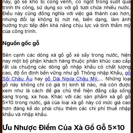
này, gỗ sẽ khó bị cong vênh, co ngót trong suốt quá
trình thi công, sử dụng so với gỗ tươi chứa nhiều nước.
Điều này cũng đồng nghĩa với việc giá thành cao hơn,
nhưng đổi lại không bị nứt nẻ, biến dạng, làm ảnh
hưởng trực tiếp đến khả năng chịu lực và tính thẩm mỹ
của công trình.
Nguồn gốc gỗ
Bên cạnh các dòng xà gồ gỗ xẻ sấy trong nước, hiện
nay một bộ phận khách hàng thuộc phân khúc cao cấp
rất ưa chuộng các dòng gỗ nhập khẩu có chất lượng
cao, độ ổn định bền vững như gỗ Thông nhập Khẩu,
gỗ
Sồi Châu Âu
hay
gỗ Dái Ngựa Châu Mỹ
,… Những loại
gỗ này không chỉ có giá trị kinh tế nào, mà còn được
xem như là cách để gia chủ thể hiện đẳng cấp sống
sang trọng, xa hoa. Khác với các sản phẩm xà gồ gỗ
5×10 trong nước, giá của loại xà gồ này có mức giá cao
hơn đáng kể do phải chịu thêm các chi phí thuế nhập
khẩu và nhập khẩu.
Ưu Nhược Điểm Của Xà Gồ Gỗ 5×10