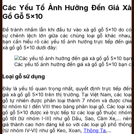
Các Yếu Tố Ảnh Hưởng Đến Giá Xà
Gồ Gỗ 5×10
Để tránh nhầm lẫn khi đầu tư vào xà gồ gỗ 5×10 do có
sự chênh lệch lớn giữa các chủng loại gỗ khác nhau,
bạn cần hiểu rõ các yếu tố ảnh hưởng trực tiếp đến giá
xà gồ gỗ 5×10 dưới đây:
Các yếu tố ảnh hưởng đến giá xà gồ gỗ 5×10 bạn cầ
Loại gỗ sử dụng
Đây là yếu tố quan trọng nhất, quyết định trực tiếp đến
giá xà gồ gỗ 5×10 trên thị trường. Tại Việt Nam, các loại
gỗ tự nhiên được phân loại thành 7 nhóm và được chia
từ nhóm từ I đến VIII theo bảng phân loại gỗ. Các loại xà
gồ gỗ 5×10 được xẻ trực tiếp từ các loại gỗ thuộc nhóm
gỗ tốt (từ nhóm I-III) như gỗ Dầu, Sao, Căm Xe,… nên
giá thành cao hơn đáng kể so với các loại gỗ phổ thông
(từ nhóm IV-VI) như gỗ Keo, Xoan,
Thông Ta
,…