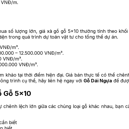
0 VNĐ/m.
ua số lượng lớn, giá xà gồ gỗ 5×10 thường tính theo khối 
tiện trong quá trình dự toán vật tư cho tổng thể dự án.
 VNĐ/m³.
00.000 – 12.500.000 VNĐ/m³.
00 VNĐ/m³.
.000.000 VNĐ/m³.
am khảo tại thời điểm hiện đại. Giá bán thực tế có thể ch
ng trình cụ thể, hãy liên hệ ngay với
Gỗ Dái Ngựa
để được
ồ Gỗ 5×10
 chênh lệch lớn giữa các chủng loại gỗ khác nhau, bạn cầ
n biết