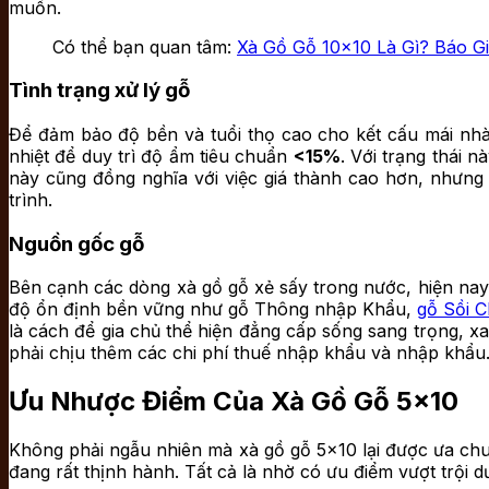
muốn.
Có thể bạn quan tâm:
Xà Gồ Gỗ 10×10 Là Gì? Báo G
Tình trạng xử lý gỗ
Để đảm bảo độ bền và tuổi thọ cao cho kết cấu mái nhà, 
nhiệt để duy trì độ ẩm tiêu chuẩn
<15%
. Với trạng thái 
này cũng đồng nghĩa với việc giá thành cao hơn, nhưng 
trình.
Nguồn gốc gỗ
Bên cạnh các dòng xà gồ gỗ xẻ sấy trong nước, hiện na
độ ổn định bền vững như gỗ Thông nhập Khẩu,
gỗ Sồi 
là cách để gia chủ thể hiện đẳng cấp sống sang trọng, x
phải chịu thêm các chi phí thuế nhập khẩu và nhập khẩu
Ưu Nhược Điểm Của Xà Gồ Gỗ 5×10
Không phải ngẫu nhiên mà xà gồ gỗ 5×10 lại được ưa chuộn
đang rất thịnh hành. Tất cả là nhờ có ưu điểm vượt trội d