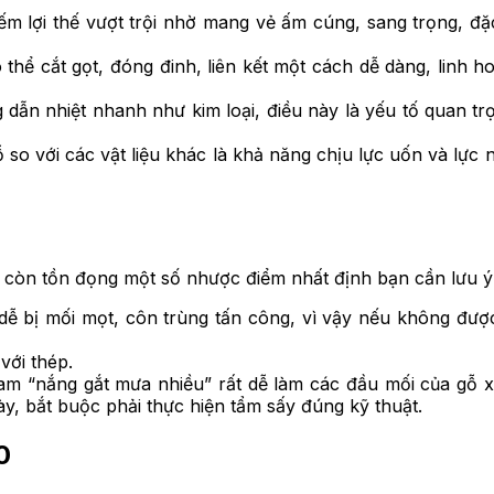
iếm lợi thế vượt trội nhờ mang vẻ ấm cúng, sang trọng, đặc
thể cắt gọt, đóng đinh, liên kết một cách dễ dàng, linh
 dẫn nhiệt nhanh như kim loại, điều này là yếu tố quan tr
so với các vật liệu khác là khả năng chịu lực uốn và lực n
 còn tồn đọng một số nhược điểm nhất định bạn cần lưu ý 
 dễ bị mối mọt, côn trùng tấn công, vì vậy nếu không đượ
với thép.
Nam “nắng gắt mưa nhiều” rất dễ làm các đầu mối của gỗ xuấ
này, bắt buộc phải thực hiện tẩm sấy đúng kỹ thuật.
0