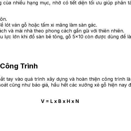
 của nhiều hạng mục, nhờ có tiết diện tối ưu giúp phân 
tôn.
ể lót ván gỗ hoặc tấm xi măng làm sàn gác.
ch và mái nhà theo phong cách gần gũi với thiên nhiên.
hịu lực lớn khi đổ sàn bê tông, gỗ 5×10 còn được dùng để l
 Công Trình
bắt tay vào quá trình xây dựng và hoàn thiện công trình 
 soát cũng như báo giá, hầu hết các xưởng xẻ gỗ hiện nay 
V = L x B x H x N