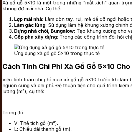
Xà gồ gỗ 5×10 là một trong những “mắt xích” quan trọng
khung đỡ mái nhà. Cụ thể:
Lợp mái nhà
: Làm đòn tay, rui, mè để đỡ ngói hoặc 
Làm gác lửng
: Sử dụng làm hệ khung xương chính đ
Dựng nhà chòi, Bungalow
: Tạo khung xương cho vá
Cốp pha xây dựng
: Trong các công trình đòi hỏi c
Ứng dụng xà gồ gỗ 5×10 trong thực tế
Cách Tính Chi Phí Xà Gồ Gỗ 5×10 Cho
Việc tính toán chi phí mua xà gồ gỗ 5×10 trước khi làm 
nguồn cung và chi phí. Để thuận tiện cho quá trình kiểm
lượng (m³), cụ thể:
Trong đó:
V
: Thể tích gỗ (m³).
L
: Chiều dài thanh gỗ (m).