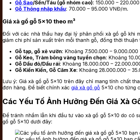
Gỗ Sao
/Sến/Táu (gỗ nhóm cao)
: 150.000 – 220.00
Gỗ Thông nhập khẩu
: 70.000 – 95.000 VNĐ/m.
Giá xà gồ gỗ 5×10 theo m³
Đối với các nhà thầu hay đại lý phân phối xà gồ gỗ khi m
giảm chi phí sản xuất trên mỗi thanh gỗ, đồng thời thuận 
Gỗ tạp, gỗ xẻ vườn
: Khoảng 7.500.000 – 9.000.000
Gỗ Keo, Tràm bông vàng tuyển chọn
: Khoảng 10.0
Gỗ Dầu đỏ/Dầu rái
: Khoảng 18.000.000 – 22.000.0
Gỗ Kiền Kiền, Gỗ Căm Xe
: Khoảng 28.000.000 – 35
Lưu ý: Giá xà gồ gỗ 5×10 trên đây chỉ mang tính chất th
đơn hàng. Để biết chính xác
giá xà gồ gỗ
5×10 cho từng cô
Các Yếu Tố Ảnh Hưởng Đến Giá Xà G
Để tránh nhầm lẫn khi đầu tư vào xà gồ gỗ 5×10 do có sự
gồ gỗ 5×10 dưới đây:
Các yếu tố ảnh hưởng đến giá xà gồ gỗ 5×10 bạn cầ