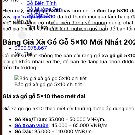
Gỗ Biến Tính
Gỗ Muồng Đen
Hiện nay,
xà gồ gỗ 5×10
hay còn gọi là
đòn tay 5×10
đư
Gỗ Tần Bì
vậy,
giá xà gồ gỗ 5×10
đã trở thành mối qua tâm hàng đầu
Liên hệ
Việt Nam đang có nhiều biến động về nguồn cung, chất l
Tìm kiếm:
báo giá chi tiết và những kinh nghiệm quý báu để bạn tối 
Bảng Giá Xà Gồ Gỗ 5×10 Mới Nhất 20
0909.978.867
Mr. Thái
Có một sự thật không thể bàn cải rằng giá
xà gồ gỗ 5×1
loại gỗ khác nhau. Vì thế, để bạn dễ dàng lựa chọn được
trên thị trường.
Báo giá xà gồ gỗ 5×10 chi tiết
Giá xà gồ gỗ 5×10 theo mét dài
Giá xà gồ gỗ 5×10 theo mét dài thường được áp dụng ch
Gỗ Keo/Tràm
: 35.000 – 50.000 VNĐ/m.
Gỗ Xoan vườn
: 45.000 – 65.000 VNĐ/m.
Gỗ Dầu
: 85.000 – 110.000 VNĐ/m.