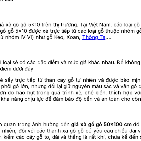
giá xà gồ gỗ 5×10 trên thị trường. Tại Việt Nam, các loại 
à gồ gỗ 5×10 được xẻ trực tiếp từ các loại gỗ thuộc nhóm 
(từ nhóm IV-VI) như gỗ Keo, Xoan,
Thông Ta
,…
 mỗi loại sẽ có các đặc điểm và mức giá khác nhau. Để kh
điểm dưới đây:
ẻ sấy trực tiếp từ thân cây gỗ tự nhiên và được bào mị
 phôi gỗ lớn, nhưng đổi lại giữ nguyên màu sắc và vân gỗ 
hơn do hao hụt trong quá trình xẻ, chế biến, thích hợp 
 khả năng chịu lực để đảm bảo độ bền và an toàn cho công
ần quan trọng ảnh hưởng đến
giá xà gồ gỗ 50×100 cm
đó 
nhiên, đối với các thanh xà gồ gỗ có yêu cầu chiều dài
 tìm kiếm các cây gỗ to, dài và thẳng là rất khí, chưa kể 