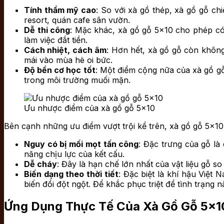
Tính thẩm mỹ cao
: So với xà gồ thép, xà gồ gỗ ch
resort, quán cafe sân vườn.
Dễ thi công
: Mặc khác, xà gồ gỗ 5×10 cho phép có 
làm việc đắt tiền.
Cách nhiệt, cách âm
: Hơn hết, xà gồ gỗ còn không
mái vào mùa hè oi bức.
Độ bền cơ học tốt
: Một điểm cộng nữa của xà gồ gỗ 
trong môi trường muối mặn.
Ưu nhược điểm của xà gồ gỗ 5×10
Bên cạnh những ưu điểm vượt trội kể trên, xà gồ gỗ 5×10
Nguy có bị mối mọt tấn công
: Đặc trưng của gỗ là
năng chịu lực của kết cấu.
Dễ cháy
: Đây là hạn chế lớn nhất của vật liệu gỗ so 
Biến dạng theo thời tiết
: Đặc biệt là khí hậu Việt 
biến đổi đột ngột. Để khắc phục triệt để tình trạng 
Ứng Dụng Thực Tế Của Xà Gồ Gỗ 5×1