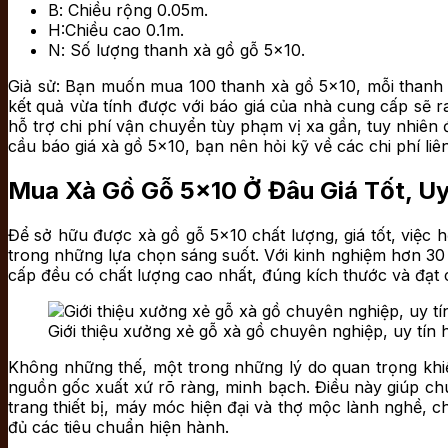
B
: Chiều rộng 0.05m.
H
:Chiều cao 0.1m.
N
: Số lượng thanh xà gồ gỗ 5×10.
Giả sử: Bạn muốn mua 100 thanh xà gồ 5×10, mỗi thanh d
kết quả vừa tính được với báo giá của nhà cung cấp sẽ 
hỗ trợ chi phí vận chuyển tùy phạm vị xa gần, tuy nhiên 
cầu báo giá xà gồ 5×10, bạn nên hỏi kỹ về các chi phí liê
Mua Xà Gồ Gỗ 5×10 Ở Đâu Giá Tốt, Uy
Để sở hữu được xà gồ gỗ 5×10 chất lượng, giá tốt, việc 
trong những lựa chọn sáng suốt. Với kinh nghiệm hơn 30
cấp đều có chất lượng cao nhất, đúng kích thước và đạt
Giới thiệu xưởng xẻ gỗ xà gồ chuyên nghiệp, uy tín
Không những thế, một trong những lý do quan trọng khi
nguồn gốc xuất xứ rõ ràng, minh bạch. Điều này giúp ch
trang thiết bị, máy móc hiện đại và thợ mộc lành nghề, 
đủ các tiêu chuẩn hiện hành.