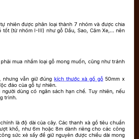
gỗ tự nhiên được phân loại thành 7 nhóm và được chia
gỗ tốt (từ nhóm I-III) như gỗ Dầu, Sao, Căm Xe,… nên
ông phải mua nhầm loại gỗ mong muốn, cũng như tránh
n, nhưng vẫn giữ đúng
kích thước xà gồ gỗ
50mm x
độc đáo của gỗ tự nhiên.
với người dùng có ngân sách hạn chế. Tuy nhiên, nếu
 trình.
chính là độ dài của cây. Các thanh xà gồ tiêu chuẩn
 vượt khổ, như 6m hoặc 8m dành riêng cho các công
đến công sức xẻ sấy để giữ nguyên được chiều dài mong