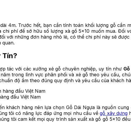
ài 4m. Trước hết, bạn cần tính toán khối lượng gỗ cần m
ra chi phí để sở hữu số lượng xà gồ 5×10 muốn mua. Đối 
đối với những đơn hàng nhỏ lẻ, có thể chi phí này sẽ được 
n quan.
 Tín?
hợp tác với các xưởng xẻ gỗ chuyên nghiệp, uy tín như
Gỗ
 năm trong lĩnh vực phân phối và xẻ gỗ theo yêu cầu, ch
 chuẩn độ ẩm theo đúng quy định và yêu cầu của khách hà
 hàng đầu Việt Nam
ến khách hàng nên lựa chọn Gỗ Dái Ngựa là nguồn cung gỗ
úng tôi có năng lực đáp ứng mọi nhu cầu về
gỗ xây dựng
h
chúng tôi cam kết mọi quy trình sản xuất xà gồ gỗ 5×10 đề