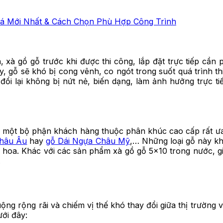
iá Mới Nhất & Cách Chọn Phù Hợp Công Trình
xà gồ gỗ trước khi được thi công, lắp đặt trực tiếp cần p
này, gỗ sẽ khó bị cong vênh, co ngót trong suốt quá trình t
đổi lại không bị nứt nẻ, biến dạng, làm ảnh hưởng trực t
y một bộ phận khách hàng thuộc phân khúc cao cấp rất ư
Châu Âu
hay
gỗ Dái Ngựa Châu Mỹ
,… Những loại gỗ này kh
a hoa. Khác với các sản phẩm xà gồ gỗ 5×10 trong nước, g
.
g rộng rãi và chiếm vị thế khó thay đổi giữa thị trường v
ưới đây: