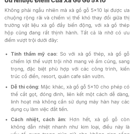
Ưu Nhược Điểm Của Xà Gồ Gỗ 5×10
Không phải ngẫu nhiên mà xà gồ gỗ 5×10 lại được ưa
chuộng rộng rãi và chiếm vị thế khó thay đổi giữa thị
trường vật liệu xà gồ đầy biến động, với xà gồ thép
hộp cũng đang rất thịnh hành. Tất cả là nhờ có ưu
điểm vượt trội dưới đây:
Tính thẩm mỹ cao
: So với xà gồ thép, xà gồ gỗ
chiếm lợi thế vượt trội nhờ mang vẻ ấm cúng, sang
trọng, đặc biệt phù hợp với các công trình, kiến
trúc cổ điển, resort, quán cafe sân vườn.
Dễ thi công
: Mặc khác, xà gồ gỗ 5×10 cho phép có
thể cắt gọt, đóng đinh, liên kết một cách dễ dàng,
linh hoạt mà không cần sử dụng máy hàn hay các
dụng cụ làm việc đắt tiền.
Cách nhiệt, cách âm
: Hơn hết, xà gồ gỗ còn
không dẫn nhiệt nhanh như kim loại, điều này là