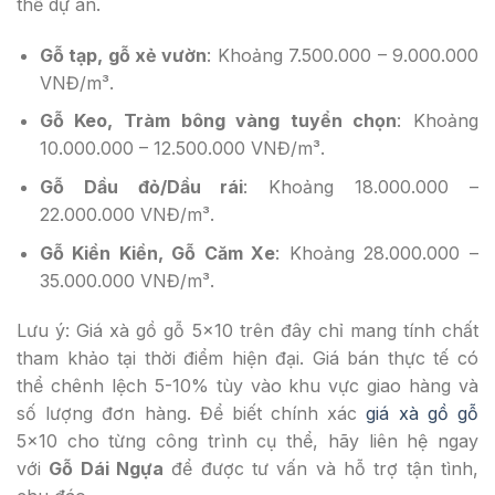
thể dự án.
Gỗ tạp, gỗ xẻ vườn
: Khoảng 7.500.000 – 9.000.000
VNĐ/m³.
Gỗ Keo, Tràm bông vàng tuyển chọn
: Khoảng
10.000.000 – 12.500.000 VNĐ/m³.
Gỗ Dầu đỏ/Dầu rái
: Khoảng 18.000.000 –
22.000.000 VNĐ/m³.
Gỗ Kiền Kiền, Gỗ Căm Xe
: Khoảng 28.000.000 –
35.000.000 VNĐ/m³.
Lưu ý: Giá xà gồ gỗ 5×10 trên đây chỉ mang tính chất
tham khảo tại thời điểm hiện đại. Giá bán thực tế có
thể chênh lệch 5-10% tùy vào khu vực giao hàng và
số lượng đơn hàng. Để biết chính xác
giá xà gồ gỗ
5×10 cho từng công trình cụ thể, hãy liên hệ ngay
với
Gỗ Dái Ngựa
để được tư vấn và hỗ trợ tận tình,