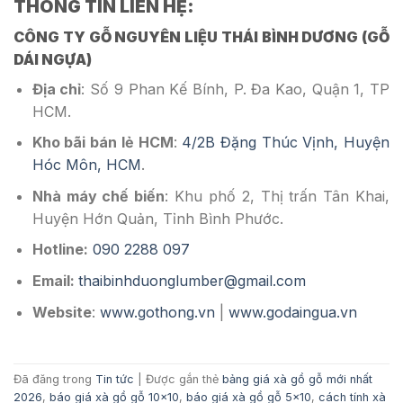
THÔNG TIN LIÊN HỆ:
CÔNG TY GỖ NGUYÊN LIỆU THÁI BÌNH DƯƠNG (GỖ
DÁI NGỰA)
Địa chỉ
: Số 9 Phan Kế Bính, P. Đa Kao, Quận 1, TP
HCM.
Kho bãi bán lẻ HCM
:
4/2B Đặng Thúc Vịnh, Huyện
Hóc Môn, HCM
.
Nhà máy chế biến
: Khu phố 2, Thị trấn Tân Khai,
Huyện Hớn Quản, Tỉnh Bình Phước.
Hotline:
090 2288 097
Email:
thaibinhduonglumber@gmail.com
Website
:
www.gothong.vn
|
www.godaingua.vn
Đã đăng trong
Tin tức
|
Được gắn thẻ
bảng giá xà gồ gỗ mới nhất
2026
,
báo giá xà gồ gỗ 10x10
,
báo giá xà gồ gỗ 5x10
,
cách tính xà