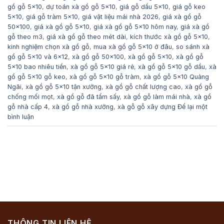
gồ gỗ 5x10
,
dự toán xà gồ gỗ 5x10
,
giá gỗ dầu 5x10
,
giá gỗ keo
5x10
,
giá gỗ tràm 5x10
,
giá vật liệu mái nhà 2026
,
giá xà gồ gỗ
50x100
,
giá xà gồ gỗ 5x10
,
giá xà gồ gỗ 5x10 hôm nay
,
giá xà gồ
gỗ theo m3
,
giá xà gồ gỗ theo mét dài
,
kích thước xà gồ gỗ 5x10
,
kinh nghiệm chọn xà gồ gỗ
,
mua xà gồ gỗ 5x10 ở đâu
,
so sánh xà
gồ gỗ 5x10 và 6x12
,
xà gồ gỗ 50x100
,
xà gồ gỗ 5x10
,
xà gồ gỗ
5x10 bao nhiêu tiền
,
xà gồ gỗ 5x10 giá rẻ
,
xà gồ gỗ 5x10 gỗ dầu
,
xà
gồ gỗ 5x10 gỗ keo
,
xà gồ gỗ 5x10 gỗ tràm
,
xà gồ gỗ 5x10 Quảng
Ngãi
,
xà gồ gỗ 5x10 tận xưởng
,
xà gồ gỗ chất lượng cao
,
xà gồ gỗ
chống mối mọt
,
xà gồ gỗ đã tẩm sấy
,
xà gồ gỗ làm mái nhà
,
xà gồ
gỗ nhà cấp 4
,
xà gồ gỗ nhà xưởng
,
xà gỗ gỗ xây dựng
Để lại một
bình luận
THÔNG TIN LIÊN HỆ