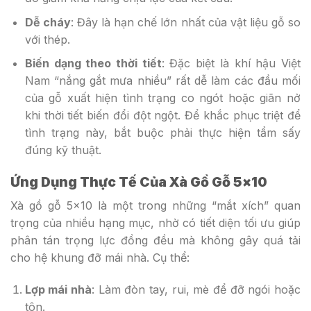
Dễ cháy
: Đây là hạn chế lớn nhất của vật liệu gỗ so
với thép.
Biến dạng theo thời tiết
: Đặc biệt là khí hậu Việt
Nam “nắng gắt mưa nhiều” rất dễ làm các đầu mối
của gỗ xuất hiện tình trạng co ngót hoặc giãn nở
khi thời tiết biến đổi đột ngột. Để khắc phục triệt để
tình trạng này, bắt buộc phải thực hiện tẩm sấy
đúng kỹ thuật.
Ứng Dụng Thực Tế Của Xà Gồ Gỗ 5×10
Xà gồ gỗ 5×10 là một trong những “mắt xích” quan
trọng của nhiều hạng mục, nhờ có tiết diện tối ưu giúp
phân tán trọng lực đồng đều mà không gây quá tải
cho hệ khung đỡ mái nhà. Cụ thể:
Lợp mái nhà
: Làm đòn tay, rui, mè để đỡ ngói hoặc
tôn.