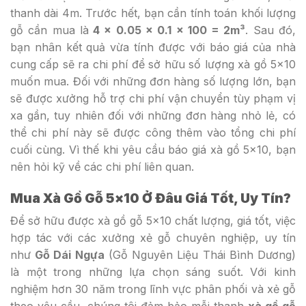
thanh dài 4m. Trước hết, bạn cần tính toán khối lượng
gỗ cần mua là
4 x 0.05 x 0.1 x 100 = 2m³
. Sau đó,
bạn nhân kết quả vừa tính được với báo giá của nhà
cung cấp sẽ ra chi phí để sở hữu số lượng xà gồ 5×10
muốn mua. Đối với những đơn hàng số lượng lớn, bạn
sẽ được xưởng hỗ trợ chi phí vận chuyển tùy phạm vị
xa gần, tuy nhiên đối với những đơn hàng nhỏ lẻ, có
thể chi phí này sẽ được công thêm vào tổng chi phí
cuối cùng. Vì thế khi yêu cầu báo giá xà gồ 5×10, bạn
nên hỏi kỹ về các chi phí liên quan.
Mua Xà Gồ Gỗ 5×10 Ở Đâu Giá Tốt, Uy Tín?
Để sở hữu được xà gồ gỗ 5×10 chất lượng, giá tốt, việc
hợp tác với các xưởng xẻ gỗ chuyên nghiệp, uy tín
như
Gỗ Dái Ngựa
(Gỗ Nguyên Liệu Thái Bình Dương)
là một trong những lựa chọn sáng suốt. Với kinh
nghiệm hơn 30 năm trong lĩnh vực phân phối và xẻ gỗ