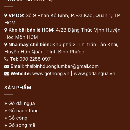
VP DG:
Số 9 Phan Kế Bính, P. Đa Kao, Quận 1, TP

HCM
Kho bãi bán lẻ HCM:
4/2B Đặng Thúc Vịnh Huyện

Hóc Môn HCM
Nhà máy chế biến:
Khu phố 2, Thị trấn Tân Khai,

Huyện Hớn Quản, Tỉnh Bình Phước
Tel
: 090 2288 097

Email
: thaibinhduonglumber@gmail.com

Website:
www.gothong.vn | www.godaingua.vn

SẢN PHẨM
» Gỗ dái ngựa
» Gỗ bạch tùng
» Gỗ còng
» Gỗ song mã