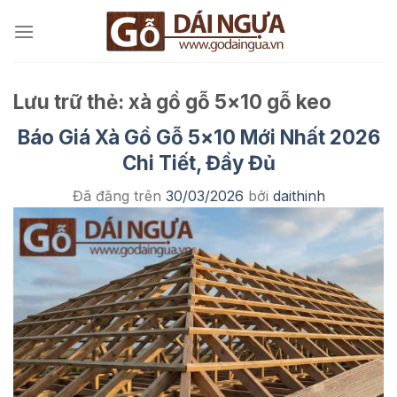
Chuyển
đến
nội
dung
Lưu trữ thẻ:
xà gồ gỗ 5×10 gỗ keo
Báo Giá Xà Gồ Gỗ 5×10 Mới Nhất 2026
Chi Tiết, Đầy Đủ
Đã đăng trên
30/03/2026
bởi
daithinh