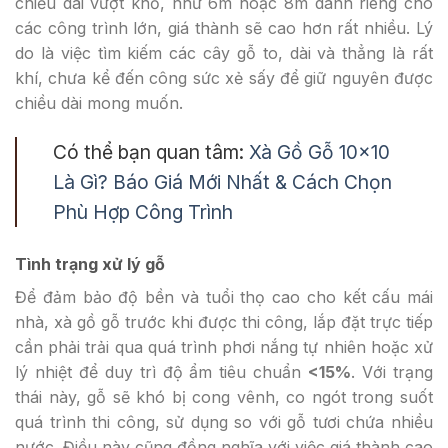
chiều dài vượt khổ, như 6m hoặc 8m dành riêng cho
các công trình lớn, giá thành sẽ cao hơn rất nhiều. Lý
do là việc tìm kiếm các cây gỗ to, dài và thẳng là rất
khí, chưa kể đến công sức xẻ sấy để giữ nguyên được
chiều dài mong muốn.
Có thể bạn quan tâm:
Xà Gồ Gỗ 10×10
Là Gì? Báo Giá Mới Nhất & Cách Chọn
Phù Hợp Công Trình
Tình trạng xử lý gỗ
Để đảm bảo độ bền và tuổi thọ cao cho kết cấu mái
nhà, xà gồ gỗ trước khi được thi công, lắp đặt trực tiếp
cần phải trải qua quá trình phơi nắng tự nhiên hoặc xử
lý nhiệt để duy trì độ ẩm tiêu chuẩn
<15%
. Với trạng
thái này, gỗ sẽ khó bị cong vênh, co ngót trong suốt
quá trình thi công, sử dụng so với gỗ tươi chứa nhiều
nước. Điều này cũng đồng nghĩa với việc giá thành cao