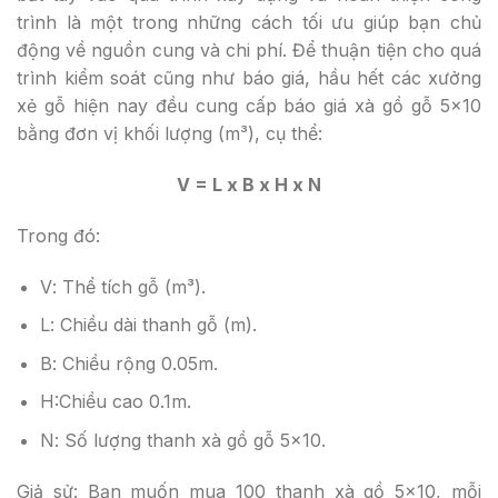
trình là một trong những cách tối ưu giúp bạn chủ
động về nguồn cung và chi phí. Để thuận tiện cho quá
trình kiểm soát cũng như báo giá, hầu hết các xưởng
xẻ gỗ hiện nay đều cung cấp báo giá xà gồ gỗ 5×10
bằng đơn vị khối lượng (m³), cụ thể:
V = L x B x H x N
Trong đó:
V
: Thể tích gỗ (m³).
L
: Chiều dài thanh gỗ (m).
B
: Chiều rộng 0.05m.
H
:Chiều cao 0.1m.
N
: Số lượng thanh xà gồ gỗ 5×10.
Giả sử: Bạn muốn mua 100 thanh xà gồ 5×10, mỗi