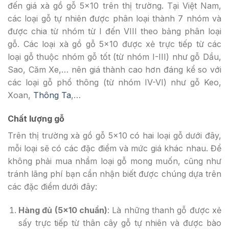
đến giá xà gồ gỗ 5×10 trên thị trường. Tại Việt Nam,
các loại gỗ tự nhiên được phân loại thành 7 nhóm và
được chia từ nhóm từ I đến VIII theo bảng phân loại
gỗ. Các loại xà gồ gỗ 5×10 được xẻ trực tiếp từ các
loại gỗ thuộc nhóm gỗ tốt (từ nhóm I-III) như gỗ Dầu,
Sao, Căm Xe,… nên giá thành cao hơn đáng kể so với
các loại gỗ phổ thông (từ nhóm IV-VI) như gỗ Keo,
Xoan,
Thông Ta
,…
Chất lượng gỗ
Trên thị trường xà gồ gỗ 5×10 có hai loại gỗ dưới đây,
mỗi loại sẽ có các đặc điểm và mức giá khác nhau. Để
không phải mua nhầm loại gỗ mong muốn, cũng như
tránh lãng phí bạn cần nhận biết được chúng dựa trên
các đặc điểm dưới đây:
Hàng đủ (5×10 chuẩn)
: Là những thanh gỗ được xẻ
sấy trực tiếp từ thân cây gỗ tự nhiên và được bào