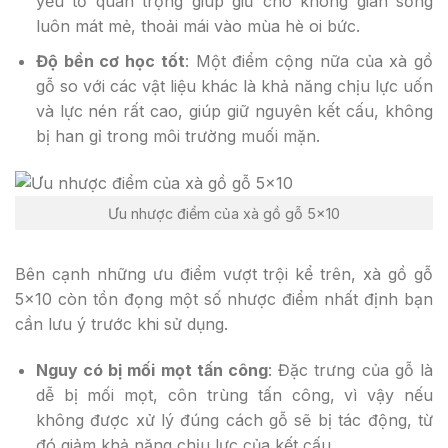
yếu tố quan trọng giúp giữ cho không gian sống
luôn mát mẻ, thoải mái vào mùa hè oi bức.
Độ bền cơ học tốt
: Một điểm cộng nữa của xà gồ
gỗ so với các vật liệu khác là khả năng chịu lực uốn
và lực nén rất cao, giúp giữ nguyên kết cấu, không
bị han gỉ trong môi trường muối mặn.
Ưu nhược điểm của xà gồ gỗ 5×10
Bên cạnh những ưu điểm vượt trội kể trên, xà gồ gỗ
5×10 còn tồn đọng một số nhược điểm nhất định bạn
cần lưu ý trước khi sử dụng.
Nguy có bị mối mọt tấn công
: Đặc trưng của gỗ là
dễ bị mối mọt, côn trùng tấn công, vì vậy nếu
không được xử lý đúng cách gỗ sẽ bị tác động, từ
đó giảm khả năng chịu lực của kết cấu.