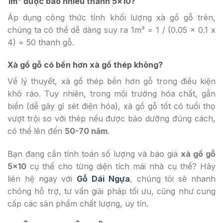
1m³ được bao nhiêu thanh 5×10?
Áp dụng công thức tính khối lượng xà gồ gỗ trên,
chúng ta có thể dễ dàng suy ra 1m³ = 1 / (0.05 x 0.1 x
4) = 50 thanh gỗ.
Xà gồ gỗ có bền hơn xà gồ thép không?
Về lý thuyết, xà gồ thép bền hơn gỗ trong điều kiện
khô ráo. Tuy nhiên, trong môi trường hóa chất, gần
biển (dễ gây gỉ sét điện hóa), xà gồ gỗ tốt có tuổi thọ
vượt trội so với thép nếu được bảo dưỡng đúng cách,
có thể lên đến
50-70 năm
.
Bạn đang cần tính toán số lượng và báo giá
xà gồ gỗ
5×10
cụ thể cho từng diện tích mái nhà cụ thể? Hãy
liên hệ ngay với
Gỗ Dái Ngựa
, chúng tôi sẽ nhanh
chóng hỗ trợ, tư vấn giải pháp tối ưu, cũng như cung
cấp các sản phẩm chất lượng, uy tín.