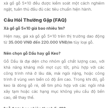
xà gồ gỗ 5×10 đều được kiểm soát một cách nghiêm
ngặt, tuân thủ đầu đủ các tiêu chuẩn hiện hành.
Câu Hỏi Thường Gặp (FAQ)
Xà gồ gỗ 5×10 giá bao nhiêu 1m?
Hiện nay, giá xà gồ gỗ 5×10 trên thị trường dao động
từ
35.000 VNĐ đến 220.000 VNĐ/m
tùy loại gỗ.
Nên chọn gỗ Dầu hay gỗ Keo?
Gỗ Dầu là đại diện cho nhóm gỗ chất lượng cao, với
khả năng kháng mối mọt cực tốt, phù hợp với các
công trình nhà ở lâu dài, mái ngói nặng, hoặc công
trình ở vùng ven biển có độ ẩm cao. Trong khi đó, gỗ
keo là dòng gỗ rẻ, dễ tìm phù hợp với các ngôi nhà
xây tạm hoặc các hạng mục không yêu cầu độ bền
cao, dễ thay thế.