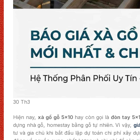
30
Th3
Hiện nay,
xà gồ gỗ 5×10
hay còn gọi là
đòn tay 5×
dựng nhà gỗ, homestay bằng gỗ tự nhiên. Vì vậy,
gi
tư và gia chủ khi bắt đầu lập dự toán chi phí xây d