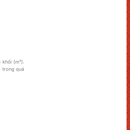
 khối (m³).
n trong quá