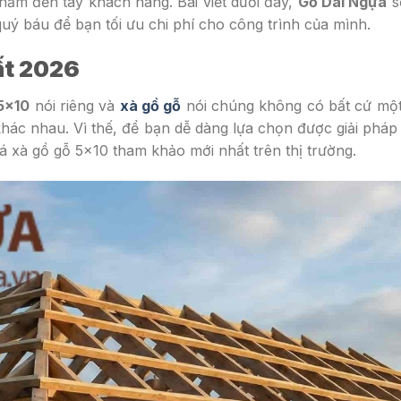
hẩm đến tay khách hàng. Bài viết dưới đây,
Gỗ Dái Ngựa
s
quý báu để bạn tối ưu chi phí cho công trình của mình.
ất 2026
5×10
nói riêng và
xà gồ gỗ
nói chúng không có bất cứ một
khác nhau. Vì thế, để bạn dễ dàng lựa chọn được giải pháp 
á xà gồ gỗ 5×10 tham khảo mới nhất trên thị trường.