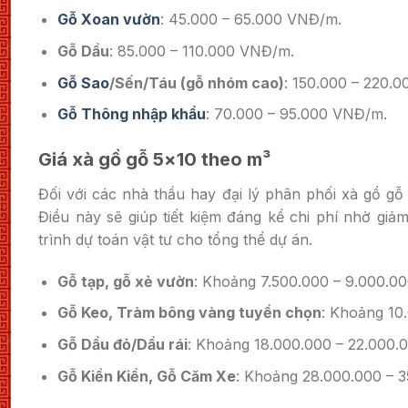
Gỗ Xoan vườn
: 45.000 – 65.000 VNĐ/m.
Gỗ Dầu
: 85.000 – 110.000 VNĐ/m.
Gỗ Sao
/Sến/Táu (gỗ nhóm cao)
: 150.000 – 220.
Gỗ Thông nhập khẩu
: 70.000 – 95.000 VNĐ/m.
Giá xà gồ gỗ 5×10 theo m³
Đối với các nhà thầu hay đại lý phân phối xà gồ gỗ 
Điều này sẽ giúp tiết kiệm đáng kể chi phí nhờ giảm
trình dự toán vật tư cho tổng thể dự án.
Gỗ tạp, gỗ xẻ vườn
: Khoảng 7.500.000 – 9.000.0
Gỗ Keo, Tràm bông vàng tuyển chọn
: Khoảng 10
Gỗ Dầu đỏ/Dầu rái
: Khoảng 18.000.000 – 22.000.
Gỗ Kiền Kiền, Gỗ Căm Xe
: Khoảng 28.000.000 – 