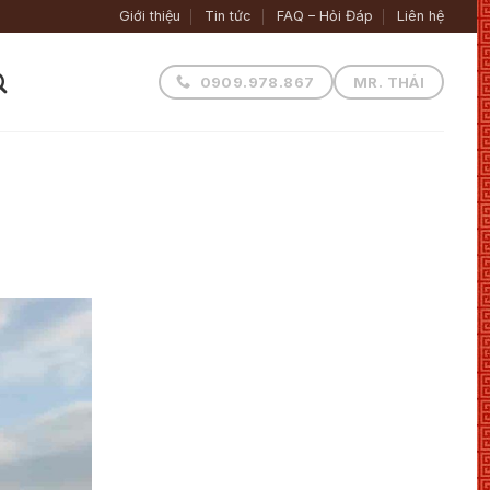
Giới thiệu
Tin tức
FAQ – Hỏi Đáp
Liên hệ
0909.978.867
MR. THÁI