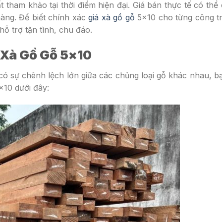
t tham khảo tại thời điểm hiện đại. Giá bán thực tế có thể
àng. Để biết chính xác
giá xà gồ gỗ
5×10 cho từng công tr
ỗ trợ tận tình, chu đáo.
 Xà Gồ Gỗ 5×10
có sự chênh lệch lớn giữa các chủng loại gỗ khác nhau, b
×10 dưới đây: