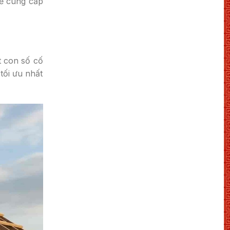
ẽ cung cấp
 con số cố
tối ưu nhất