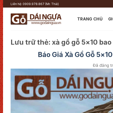
Chuyển
Liên hệ: 0909.978.867 (Mr. Thái)
đến
nội
TRANG CHỦ
GI
dung
Lưu trữ thẻ:
xà gồ gỗ 5×10 bao
Báo Giá Xà Gồ Gỗ 5×10
Đã đăng t