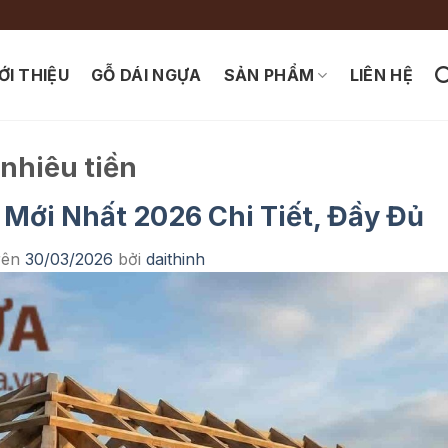
ỚI THIỆU
GỖ DÁI NGỰA
SẢN PHẨM
LIÊN HỆ
 nhiêu tiền
 Mới Nhất 2026 Chi Tiết, Đầy Đủ
rên
30/03/2026
bởi
daithinh