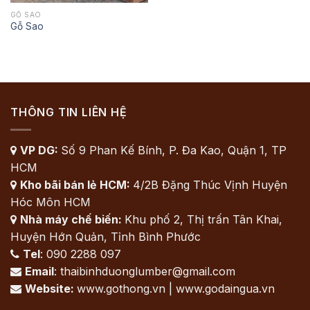
GỖ SAO
Gỗ Sao
THÔNG TIN LIÊN HỆ
VP DG:
Số 9 Phan Kế Bính, P. Đa Kao, Quận 1, TP

HCM
Kho bãi bán lẻ HCM:
4/2B Đặng Thúc Vịnh Huyện

Hóc Môn HCM
Nhà máy chế biến:
Khu phố 2, Thị trấn Tân Khai,

Huyện Hớn Quản, Tỉnh Bình Phước
Tel
: 090 2288 097

Email
: thaibinhduonglumber@gmail.com

Website:
www.gothong.vn | www.godaingua.vn
