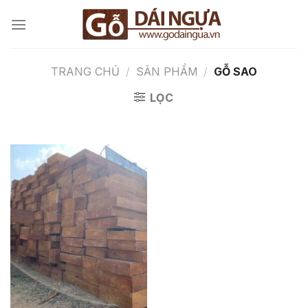
Chuyển
đến
nội
dung
TRANG CHỦ
/
SẢN PHẨM
/
GỖ SAO
LỌC