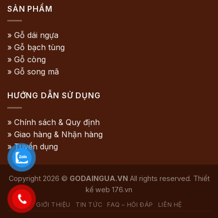
SẢN PHẨM
» Gỗ dái ngựa
» Gỗ bạch tùng
» Gỗ còng
» Gỗ song mã
HƯỚNG DẪN SỬ DỤNG
» Chính sách & Quy định
» Giao hàng & Nhận hàng
» Tuyển dụng
Copyright 2026 ©
GODAINGUA.VN
All rights reserved. Thiết
kế web
176.vn
GIỚI THIỆU
TIN TỨC
FAQ – HỎI ĐÁP
LIÊN HỆ