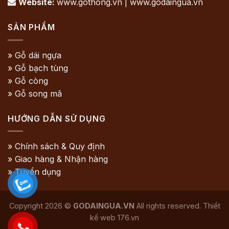
Website:
www.gothong.vn | www.godaingua.vn

SẢN PHẨM
» Gỗ dái ngựa
» Gỗ bạch tùng
» Gỗ còng
» Gỗ song mã
HƯỚNG DẪN SỬ DỤNG
» Chính sách & Quy định
» Giao hàng & Nhận hàng
» Tuyển dụng
Copyright 2026 ©
GODAINGUA.VN
All rights reserved. Thiết
kế web
176.vn