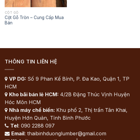
CỘT GỖ
Cột Gỗ Tròn – Cung Cấp Mua
Bán
THÔNG TIN LIÊN HỆ
VP DG:
Số 9 Phan Kế Bính, P. Đa Kao, Quận 1, TP

HCM
Kho bãi bán lẻ HCM:
4/2B Đặng Thúc Vịnh Huyện

Hóc Môn HCM
Nhà máy chế biến:
Khu phố 2, Thị trấn Tân Khai,

Huyện Hớn Quản, Tỉnh Bình Phước
Tel
: 090 2288 097

Email
: thaibinhduonglumber@gmail.com
