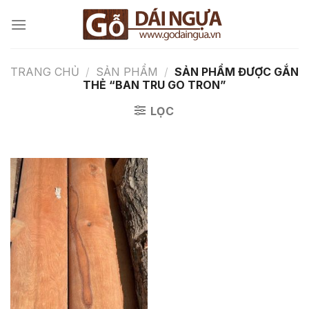
Chuyển
đến
nội
dung
TRANG CHỦ
/
SẢN PHẨM
/
SẢN PHẨM ĐƯỢC GẮN
THẺ “BAN TRU GO TRON”
LỌC