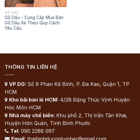
GỖ DẦU
Gỗ Dầu – Cung Cấp Mua Bán
Gỗ Dầu Xẻ Theo Quy Cách
Yêu Cầu
THÔNG TIN LIÊN HỆ
VP DG:
Số 9 Phan Kế Bính, P. Đa Kao, Quận 1, TP

HCM
Kho bãi bán lẻ HCM:
4/2B Đặng Thúc Vịnh Huyện

Hóc Môn HCM
Nhà máy chế biến:
Khu phố 2, Thị trấn Tân Khai,

Huyện Hớn Quản, Tỉnh Bình Phước
Tel
: 090 2288 097

Email
: thaibinhduonglumber@gmail.com
