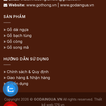
Website:
www.gothong.vn | www.godaingua.vn

SẢN PHẨM
» Gỗ dái ngựa
» Gỗ bạch tùng
» Gỗ còng
» Gỗ song mã
HƯỚNG DẪN SỬ DỤNG
» Chính sách & Quy định
» Giao hàng & Nhận hàng
» Tuyển dụng
Copyright 2026 ©
GODAINGUA.VN
All rights reserved. Thiết
kế web
176.vn