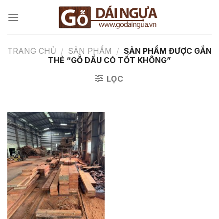
Chuyển
đến
nội
dung
TRANG CHỦ
/
SẢN PHẨM
/
SẢN PHẨM ĐƯỢC GẮN
THẺ “GỖ DẦU CÓ TỐT KHÔNG”
LỌC