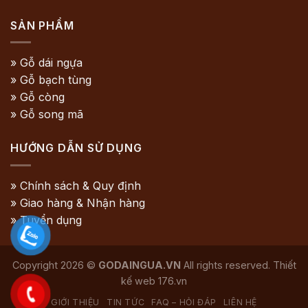
SẢN PHẨM
» Gỗ dái ngựa
» Gỗ bạch tùng
» Gỗ còng
» Gỗ song mã
HƯỚNG DẪN SỬ DỤNG
» Chính sách & Quy định
» Giao hàng & Nhận hàng
» Tuyển dụng
Copyright 2026 ©
GODAINGUA.VN
All rights reserved. Thiết
kế web
176.vn
GIỚI THIỆU
TIN TỨC
FAQ – HỎI ĐÁP
LIÊN HỆ