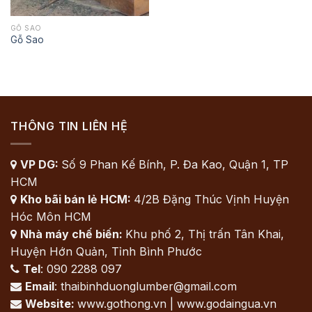
GỖ SAO
Gỗ Sao
THÔNG TIN LIÊN HỆ
VP DG:
Số 9 Phan Kế Bính, P. Đa Kao, Quận 1, TP

HCM
Kho bãi bán lẻ HCM:
4/2B Đặng Thúc Vịnh Huyện

Hóc Môn HCM
Nhà máy chế biến:
Khu phố 2, Thị trấn Tân Khai,

Huyện Hớn Quản, Tỉnh Bình Phước
Tel
: 090 2288 097

Email
: thaibinhduonglumber@gmail.com

Website:
www.gothong.vn | www.godaingua.vn
