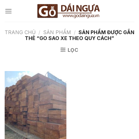
Chuyển
đến
nội
dung
TRANG CHỦ
/
SẢN PHẨM
/
SẢN PHẨM ĐƯỢC GẮN
THẺ “GO SAO XE THEO QUY CÁCH”
LỌC