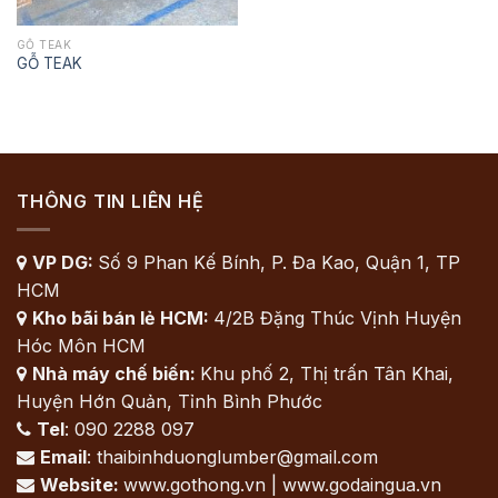
GỖ TEAK
GỖ TEAK
THÔNG TIN LIÊN HỆ
VP DG:
Số 9 Phan Kế Bính, P. Đa Kao, Quận 1, TP

HCM
Kho bãi bán lẻ HCM:
4/2B Đặng Thúc Vịnh Huyện

Hóc Môn HCM
Nhà máy chế biến:
Khu phố 2, Thị trấn Tân Khai,

Huyện Hớn Quản, Tỉnh Bình Phước
Tel
: 090 2288 097

Email
: thaibinhduonglumber@gmail.com

Website:
www.gothong.vn | www.godaingua.vn
