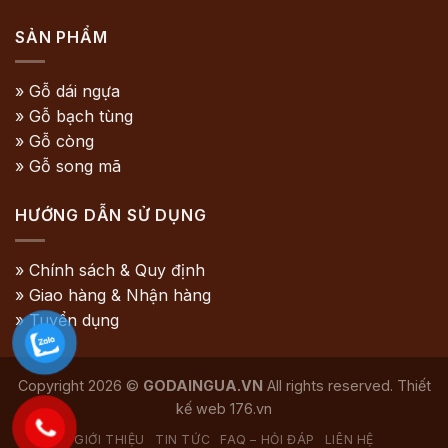
SẢN PHẨM
» Gỗ dái ngựa
» Gỗ bạch tùng
» Gỗ còng
» Gỗ song mã
HƯỚNG DẪN SỬ DỤNG
» Chính sách & Quy định
» Giao hàng & Nhận hàng
» Tuyển dụng
Copyright 2026 ©
GODAINGUA.VN
All rights reserved. Thiết
kế web
176.vn
GIỚI THIỆU
TIN TỨC
FAQ – HỎI ĐÁP
LIÊN HỆ