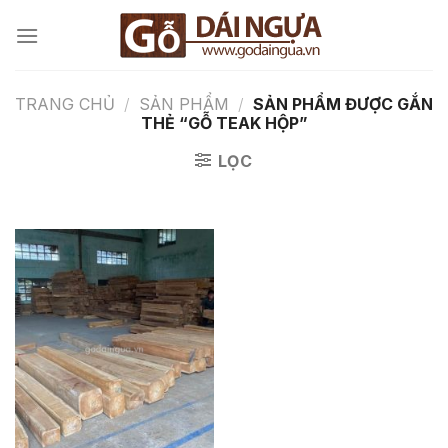
Chuyển
đến
nội
dung
TRANG CHỦ
/
SẢN PHẨM
/
SẢN PHẨM ĐƯỢC GẮN
THẺ “GỖ TEAK HỘP”
LỌC