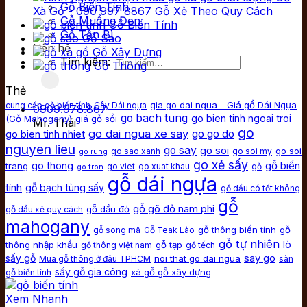
Gỗ Biến Tính
Xà Gồ - 090 997 8867 Gỗ Xẻ Theo Quy Cách
Gỗ Muồng Đen
Gỗ Biến Tính
Gỗ Tần Bì
Gỗ Sao
Liên hệ
Gỗ Xây Dựng
Tìm kiếm:
Gỗ Thông
Thẻ
gia go dai ngua - Giá gổ Dái Ngựa
cung cấp gỗ biến tính
Cây Dái ngựa
0909.978.867
go bach tung
go bien tinh ngoai troi
(Gỗ Mahogany)
giá gỗ sồi
Mr. Thái
go
go dai ngua xe say
go bien tinh nhiet
go go do
nguyen lieu
go say
go soi
go soi
go sao xanh
go soi my
go rung
go xẻ sấy
gỗ biến
go thong
trang
go viet
go xuat khau
gỗ
go tron
gỗ dái ngựa
tính
gỗ bạch tùng sấy
gỗ dầu có tốt không
gỗ
gỗ gõ đỏ nam phi
gỗ dầu đỏ
gỗ dầu xẻ quy cách
mahogany
gỗ thông biến tính
gỗ
gỗ song mã
Gỗ Teak Lào
gỗ tự nhiên
lò
thông nhập khẩu
gỗ tạp
gỗ thông việt nam
gỗ tếch
say go
sấy gỗ
noi that go dai ngua
Mua gỗ thông ở đâu TPHCM
sàn
sấy gỗ gia công
xà gỗ gỗ xây dựng
gỗ biến tính
Xem Nhanh