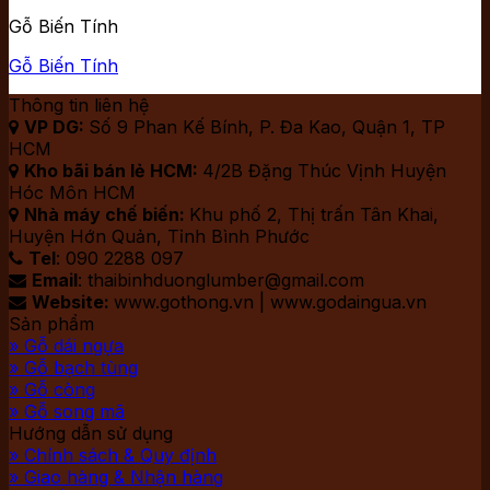
Gỗ Biến Tính
Gỗ Biến Tính
Thông tin liên hệ
VP DG:
Số 9 Phan Kế Bính, P. Đa Kao, Quận 1, TP

HCM
Kho bãi bán lẻ HCM:
4/2B Đặng Thúc Vịnh Huyện

Hóc Môn HCM
Nhà máy chế biến:
Khu phố 2, Thị trấn Tân Khai,

Huyện Hớn Quản, Tỉnh Bình Phước
Tel
: 090 2288 097

Email
: thaibinhduonglumber@gmail.com

Website:
www.gothong.vn | www.godaingua.vn

Sản phẩm
» Gỗ dái ngựa
» Gỗ bạch tùng
» Gỗ còng
» Gỗ song mã
Hướng dẫn sử dụng
» Chính sách & Quy định
» Giao hàng & Nhận hàng