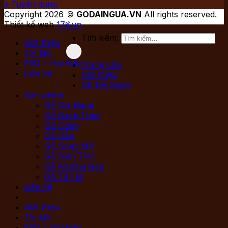
» Tuyển dụng
Copyright 2026 ©
GODAINGUA.VN
All rights reserved.
Thiết kế web
176.vn
Tìm kiếm:
Giới thiệu
Tin tức
FAQ – Hỏi Đáp
Trang chủ
Liên hệ
Giới thiệu
Gỗ Dái Ngựa
Sản phẩm
Gỗ Dái Ngựa
Gỗ Bạch Tùng
Gỗ Còng
Gỗ Dầu
Gỗ Song Mã
Gỗ Biến Tính
Gỗ Muồng Đen
Gỗ Tần Bì
Liên hệ
Giới thiệu
Tin tức
FAQ – Hỏi Đáp