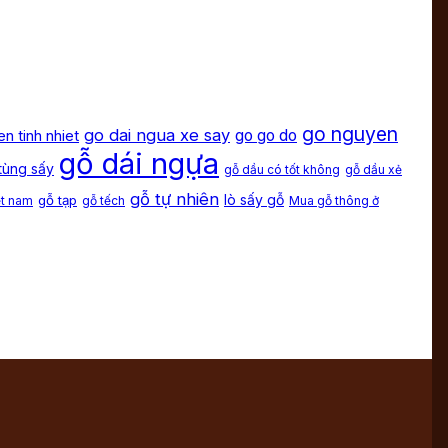
go nguyen
go dai ngua xe say
en tinh nhiet
go go do
gỗ dái ngựa
tùng sấy
gỗ dầu có tốt không
gỗ dầu xẻ
gỗ tự nhiên
lò sấy gỗ
gỗ tạp
ệt nam
gỗ tếch
Mua gỗ thông ở