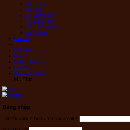
Gỗ Còng
Gỗ Dầu
Gỗ Song Mã
Gỗ Biến Tính
Gỗ Muồng Đen
Gỗ Tần Bì
Liên hệ
Giới thiệu
Tin tức
FAQ – Hỏi Đáp
Liên hệ
0909.978.867
Mr. Thái
Đăng nhập
Tên tài khoản hoặc địa chỉ email
*
Mật khẩu
*