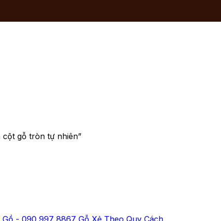
cột gỗ tròn tự nhiên”
 Gồ - 090 997 8867 Gỗ Xẻ Theo Quy Cách