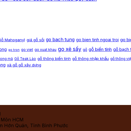
go bach tung
go bi
go bien tinh ngoai troi
(Gỗ Mahogany)
giá gỗ sồi
go xẻ sấy
gỗ biến tính
hong
gỗ bạch 
go viet
go xuat khau
gỗ
go tron
gỗ thông biến tính
gỗ thông nhập khẩu
song mã
Gỗ Teak Lào
gỗ thông vi
ông
xà gỗ gỗ xây dựng
M
c Môn HCM
ện Hớn Quản, Tỉnh Bình Phước