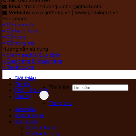
Tel
: 090 2288 097

Email
: thaibinhduonglumber@gmail.com

Website:
www.gothong.vn | www.godaingua.vn

Sản phẩm
» Gỗ dái ngựa
» Gỗ bạch tùng
» Gỗ còng
» Gỗ song mã
Hướng dẫn sử dụng
» Chính sách & Quy định
» Giao hàng & Nhận hàng
» Tuyển dụng
Giới thiệu
Tin tức
Tìm kiếm:
FAQ – Hỏi Đáp
Liên hệ
Trang chủ
Giới thiệu
Gỗ Dái Ngựa
Sản phẩm
Gỗ Dái Ngựa
Gỗ Bạch Tùng