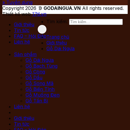
» Tuyển dụng
Copyright 2026 ©
GODAINGUA.VN
All rights reserved.
Thiết kế web
176.vn
Tìm kiếm:
Giới thiệu
Tin tức
FAQ – Hỏi Đáp
Trang chủ
Liên hệ
Giới thiệu
Gỗ Dái Ngựa
Sản phẩm
Gỗ Dái Ngựa
Gỗ Bạch Tùng
Gỗ Còng
Gỗ Dầu
Gỗ Song Mã
Gỗ Biến Tính
Gỗ Muồng Đen
Gỗ Tần Bì
Liên hệ
Giới thiệu
Tin tức
FAQ – Hỏi Đáp