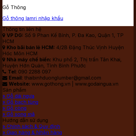
Gỗ Thông
Gỗ thông lamri nhập khẩu
Thông tin liên hệ
VP DG:
Số 9 Phan Kế Bính, P. Đa Kao, Quận 1, TP

HCM
Kho bãi bán lẻ HCM:
4/2B Đặng Thúc Vịnh Huyện

Hóc Môn HCM
Nhà máy chế biến:
Khu phố 2, Thị trấn Tân Khai,

Huyện Hớn Quản, Tỉnh Bình Phước
Tel
: 090 2288 097

Email
: thaibinhduonglumber@gmail.com

Website:
www.gothong.vn | www.godaingua.vn

Sản phẩm
» Gỗ dái ngựa
» Gỗ bạch tùng
» Gỗ còng
» Gỗ song mã
Hướng dẫn sử dụng
» Chính sách & Quy định
» Giao hàng & Nhận hàng