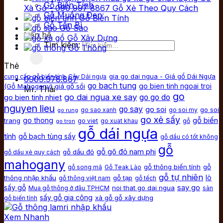
Gỗ Biến Tính
Xà Gồ - 090 997 8867 Gỗ Xẻ Theo Quy Cách
Gỗ Muồng Đen
Gỗ Biến Tính
Gỗ Tần Bì
Gỗ Sao
Liên hệ
Gỗ Xây Dựng
Tìm kiếm:
Gỗ Thông
Thẻ
gia go dai ngua - Giá gổ Dái Ngựa
cung cấp gỗ biến tính
Cây Dái ngựa
0909.978.867
go bach tung
go bien tinh ngoai troi
(Gỗ Mahogany)
giá gỗ sồi
Mr. Thái
go
go dai ngua xe say
go bien tinh nhiet
go go do
nguyen lieu
go say
go soi
go soi
go sao xanh
go soi my
go rung
go xẻ sấy
gỗ biến
go thong
trang
go viet
go xuat khau
gỗ
go tron
gỗ dái ngựa
tính
gỗ bạch tùng sấy
gỗ dầu có tốt không
gỗ
gỗ gõ đỏ nam phi
gỗ dầu đỏ
gỗ dầu xẻ quy cách
mahogany
gỗ thông biến tính
gỗ
gỗ song mã
Gỗ Teak Lào
gỗ tự nhiên
lò
thông nhập khẩu
gỗ tạp
gỗ thông việt nam
gỗ tếch
say go
sấy gỗ
noi that go dai ngua
Mua gỗ thông ở đâu TPHCM
sàn
sấy gỗ gia công
xà gỗ gỗ xây dựng
gỗ biến tính
Xem Nhanh