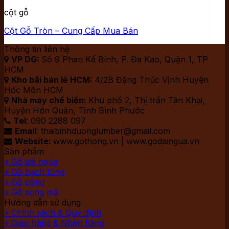
cột gỗ
Cột Gỗ Tròn – Cung Cấp Mua Bán
Thông tin liên hệ
VP DG:
Số 9 Phan Kế Bính, P. Đa Kao, Quận 1, TP

HCM
Kho bãi bán lẻ HCM:
4/2B Đặng Thúc Vịnh Huyện

Hóc Môn HCM
Nhà máy chế biến:
Khu phố 2, Thị trấn Tân Khai,

Huyện Hớn Quản, Tỉnh Bình Phước
Tel
: 090 2288 097

Email
: thaibinhduonglumber@gmail.com

Website:
www.gothong.vn | www.godaingua.vn

Sản phẩm
» Gỗ dái ngựa
» Gỗ bạch tùng
» Gỗ còng
» Gỗ song mã
Hướng dẫn sử dụng
» Chính sách & Quy định
» Giao hàng & Nhận hàng