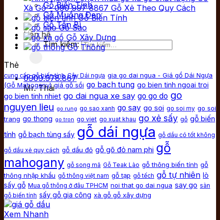
Gỗ Biến Tính
Xà Gồ - 090 997 8867 Gỗ Xẻ Theo Quy Cách
Gỗ Muồng Đen
Gỗ Biến Tính
Gỗ Tần Bì
Gỗ Sao
Liên hệ
Gỗ Xây Dựng
Tìm kiếm:
Gỗ Thông
Thẻ
gia go dai ngua - Giá gổ Dái Ngựa
cung cấp gỗ biến tính
Cây Dái ngựa
0909.978.867
go bach tung
go bien tinh ngoai troi
(Gỗ Mahogany)
giá gỗ sồi
Mr. Thái
go
go dai ngua xe say
go bien tinh nhiet
go go do
nguyen lieu
go say
go soi
go soi
go sao xanh
go soi my
go rung
go xẻ sấy
gỗ biến
go thong
trang
go viet
go xuat khau
gỗ
go tron
gỗ dái ngựa
tính
gỗ bạch tùng sấy
gỗ dầu có tốt không
gỗ
gỗ gõ đỏ nam phi
gỗ dầu đỏ
gỗ dầu xẻ quy cách
mahogany
gỗ thông biến tính
gỗ
gỗ song mã
Gỗ Teak Lào
gỗ tự nhiên
lò
thông nhập khẩu
gỗ tạp
gỗ thông việt nam
gỗ tếch
say go
sấy gỗ
noi that go dai ngua
Mua gỗ thông ở đâu TPHCM
sàn
sấy gỗ gia công
xà gỗ gỗ xây dựng
gỗ biến tính
Xem Nhanh