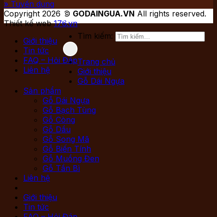
» Tuyển dụng
Copyright 2026 ©
GODAINGUA.VN
All rights reserved.
Thiết kế web
176.vn
Tìm kiếm:
Giới thiệu
Tin tức
FAQ – Hỏi Đáp
Trang chủ
Liên hệ
Giới thiệu
Gỗ Dái Ngựa
Sản phẩm
Gỗ Dái Ngựa
Gỗ Bạch Tùng
Gỗ Còng
Gỗ Dầu
Gỗ Song Mã
Gỗ Biến Tính
Gỗ Muồng Đen
Gỗ Tần Bì
Liên hệ
Giới thiệu
Tin tức
FAQ – Hỏi Đáp