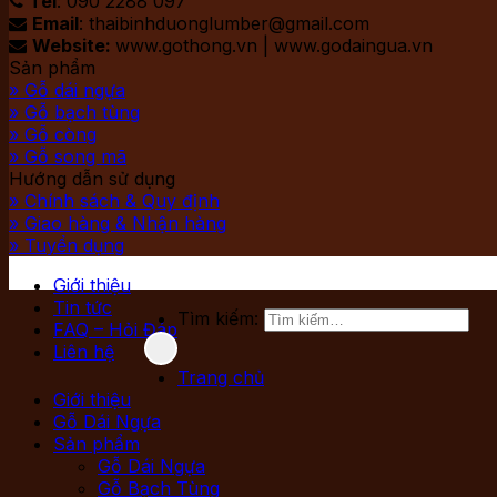
Tel
: 090 2288 097

Email
: thaibinhduonglumber@gmail.com

Website:
www.gothong.vn | www.godaingua.vn

Sản phẩm
» Gỗ dái ngựa
» Gỗ bạch tùng
» Gỗ còng
» Gỗ song mã
Hướng dẫn sử dụng
» Chính sách & Quy định
» Giao hàng & Nhận hàng
» Tuyển dụng
Giới thiệu
Tin tức
Tìm kiếm:
FAQ – Hỏi Đáp
Liên hệ
Trang chủ
Giới thiệu
Gỗ Dái Ngựa
Sản phẩm
Gỗ Dái Ngựa
Gỗ Bạch Tùng