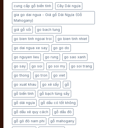
cung cấp gỗ biến tính
Cây Dái ngựa
gia go dai ngua - Giá gổ Dái Ngựa (Gỗ
Mahogany)
giá gỗ sồi
go bach tung
go bien tinh ngoai troi
go bien tinh nhiet
go dai ngua xe say
go go do
go nguyen lieu
go rung
go sao xanh
go say
go soi
go soi my
go soi trang
go thong
go tron
go viet
go xuat khau
go xẻ sấy
gỗ
gỗ biến tính
gỗ bạch tùng sấy
gỗ dái ngựa
gỗ dầu có tốt không
gỗ dầu xẻ quy cách
gỗ dầu đỏ
gỗ gõ đỏ nam phi
gỗ mahogany