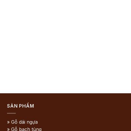
SẢN PHẨM
» Gỗ dái ngựa
» Gỗ bạch tùng