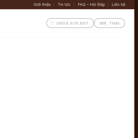
Giới thiệu
Tin tức
FAQ – Hỏi Đáp
Liên hệ
0909.978.867
MR. THÁI