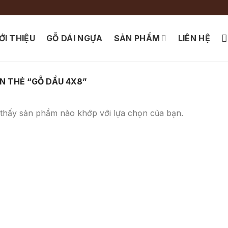
ỚI THIỆU
GỖ DÁI NGỰA
SẢN PHẨM
LIÊN HỆ
 THẺ “GỖ DẦU 4X8”
thấy sản phẩm nào khớp với lựa chọn của bạn.