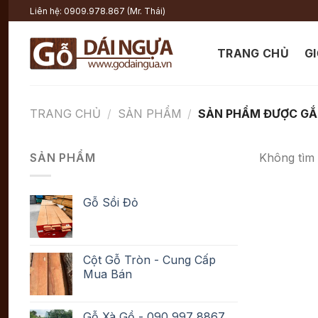
Chuyển
Liên hệ: 0909.978.867 (Mr. Thái)
đến
nội
TRANG CHỦ
GI
dung
TRANG CHỦ
/
SẢN PHẨM
/
SẢN PHẨM ĐƯỢC GẮN
SẢN PHẨM
Không tìm 
Gỗ Sồi Đỏ
Cột Gỗ Tròn - Cung Cấp
Mua Bán
Gỗ Xà Gồ - 090 997 8867