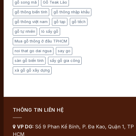
gỗ song mã
Gỗ Teak Lào
gỗ thông biến tính
gỗ thông nhập khẩu
gỗ thông việt nam
gỗ tạp
gỗ tếch
gỗ tự nhiên
lò sấy gỗ
Mua gỗ thông ở đâu TPHCM
noi that go dai ngua
say go
sàn gỗ biến tính
sấy gỗ gia công
xà gỗ gỗ xây dựng
THÔNG TIN LIÊN HỆ
VP DG:
Số 9 Phan Kế Bính, P. Đa Kao, Quận 1, TP

HCM