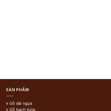
SẢN PHẨM
» Gỗ dái ngựa
» Gỗ bạch tùng