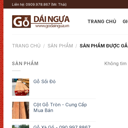
Chuyển
Liên hệ: 0909.978.867 (Mr. Thái)
đến
nội
TRANG CHỦ
GI
dung
TRANG CHỦ
/
SẢN PHẨM
/
SẢN PHẨM ĐƯỢC GẮ
SẢN PHẨM
Không tìm 
Gỗ Sồi Đỏ
Cột Gỗ Tròn - Cung Cấp
Mua Bán
Gỗ Xà Gồ - 090 997 8867