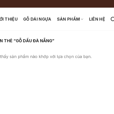
ỚI THIỆU
GỖ DÁI NGỰA
SẢN PHẨM
LIÊN HỆ
N THẺ “GỖ DẦU ĐÀ NẴNG”
thấy sản phẩm nào khớp với lựa chọn của bạn.