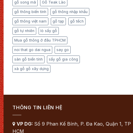
gỗ song mã
Gỗ Teak Lào
gỗ thông biến tính
gỗ thông nhập khẩu
gỗ thông việt nam
gỗ tạp
gỗ tếch
gỗ tự nhiên
lò sấy gỗ
Mua gỗ thông ở đâu TPHCM
noi that go dai ngua
say go
sàn gỗ biến tính
sấy gỗ gia công
xà gỗ gỗ xây dựng
THÔNG TIN LIÊN HỆ
VP DG:
Số 9 Phan Kế Bính, P. Đa Kao, Quận 1, TP

HCM