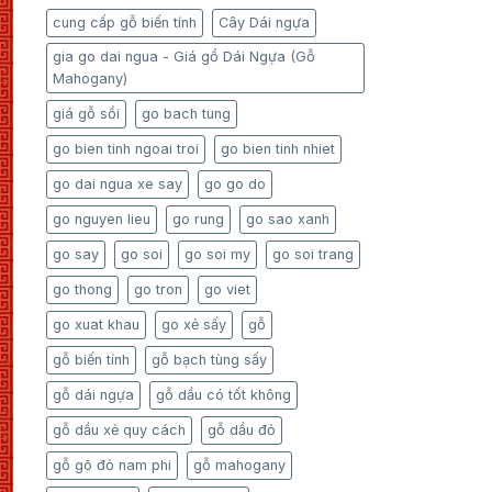
cung cấp gỗ biến tính
Cây Dái ngựa
gia go dai ngua - Giá gổ Dái Ngựa (Gỗ
Mahogany)
giá gỗ sồi
go bach tung
go bien tinh ngoai troi
go bien tinh nhiet
go dai ngua xe say
go go do
go nguyen lieu
go rung
go sao xanh
go say
go soi
go soi my
go soi trang
go thong
go tron
go viet
go xuat khau
go xẻ sấy
gỗ
gỗ biến tính
gỗ bạch tùng sấy
gỗ dái ngựa
gỗ dầu có tốt không
gỗ dầu xẻ quy cách
gỗ dầu đỏ
gỗ gõ đỏ nam phi
gỗ mahogany