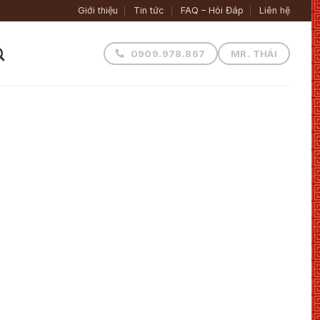
Giới thiệu
Tin tức
FAQ – Hỏi Đáp
Liên hệ
0909.978.867
MR. THÁI