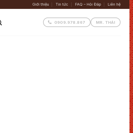
Giới thiệu
Tin tức
FAQ – Hỏi Đáp
Liên hệ
0909.978.867
MR. THÁI