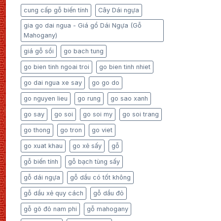
cung cấp gỗ biến tính
Cây Dái ngựa
gia go dai ngua - Giá gổ Dái Ngựa (Gỗ
Mahogany)
giá gỗ sồi
go bach tung
go bien tinh ngoai troi
go bien tinh nhiet
go dai ngua xe say
go go do
go nguyen lieu
go rung
go sao xanh
go say
go soi
go soi my
go soi trang
go thong
go tron
go viet
go xuat khau
go xẻ sấy
gỗ
gỗ biến tính
gỗ bạch tùng sấy
gỗ dái ngựa
gỗ dầu có tốt không
gỗ dầu xẻ quy cách
gỗ dầu đỏ
gỗ gõ đỏ nam phi
gỗ mahogany