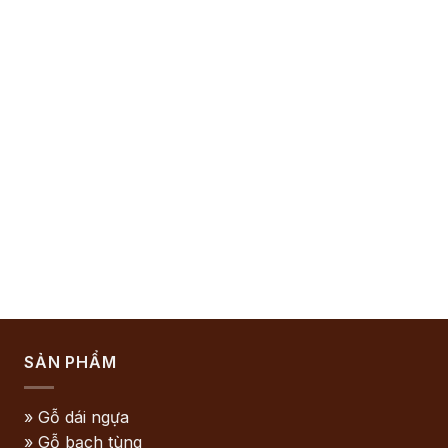
SẢN PHẨM
» Gỗ dái ngựa
» Gỗ bạch tùng