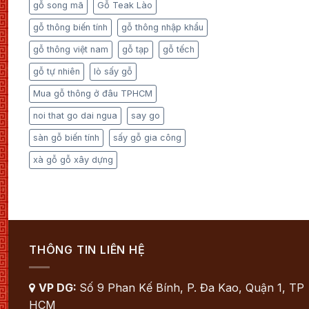
gỗ song mã
Gỗ Teak Lào
gỗ thông biến tính
gỗ thông nhập khẩu
gỗ thông việt nam
gỗ tạp
gỗ tếch
gỗ tự nhiên
lò sấy gỗ
Mua gỗ thông ở đâu TPHCM
noi that go dai ngua
say go
sàn gỗ biến tính
sấy gỗ gia công
xà gỗ gỗ xây dựng
THÔNG TIN LIÊN HỆ
VP DG:
Số 9 Phan Kế Bính, P. Đa Kao, Quận 1, TP

HCM