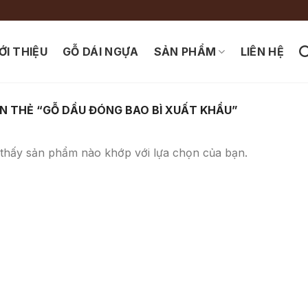
ỚI THIỆU
GỖ DÁI NGỰA
SẢN PHẨM
LIÊN HỆ
 THẺ “GỖ DẦU ĐÓNG BAO BÌ XUẤT KHẨU”
thấy sản phẩm nào khớp với lựa chọn của bạn.