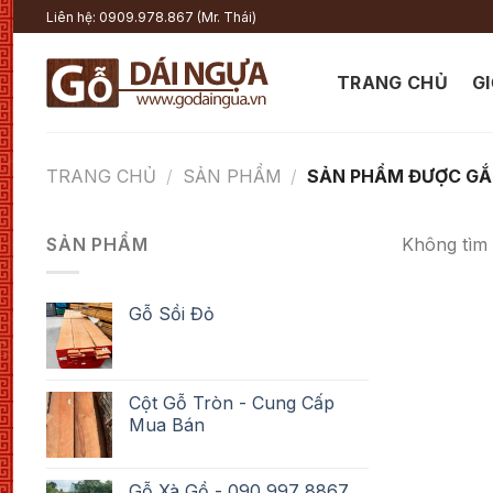
Chuyển
Liên hệ: 0909.978.867 (Mr. Thái)
đến
nội
TRANG CHỦ
GI
dung
TRANG CHỦ
/
SẢN PHẨM
/
SẢN PHẨM ĐƯỢC GẮN
SẢN PHẨM
Không tìm 
Gỗ Sồi Đỏ
Cột Gỗ Tròn - Cung Cấp
Mua Bán
Gỗ Xà Gồ - 090 997 8867