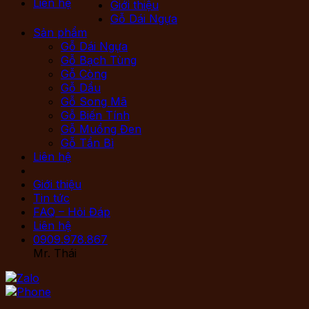
Liên hệ
Giới thiệu
Gỗ Dái Ngựa
Sản phẩm
Gỗ Dái Ngựa
Gỗ Bạch Tùng
Gỗ Còng
Gỗ Dầu
Gỗ Song Mã
Gỗ Biến Tính
Gỗ Muồng Đen
Gỗ Tần Bì
Liên hệ
Giới thiệu
Tin tức
FAQ – Hỏi Đáp
Liên hệ
0909.978.867
Mr. Thái