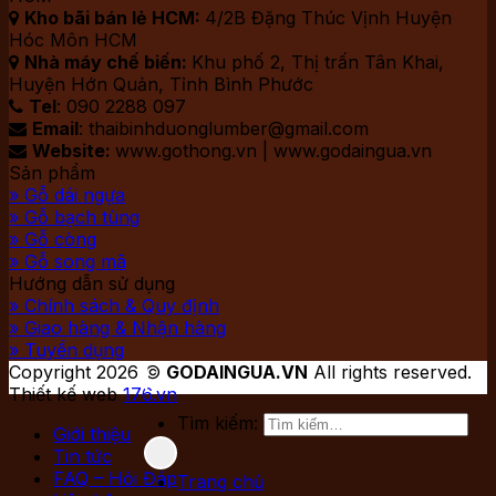
Kho bãi bán lẻ HCM:
4/2B Đặng Thúc Vịnh Huyện

Hóc Môn HCM
Nhà máy chế biến:
Khu phố 2, Thị trấn Tân Khai,

Huyện Hớn Quản, Tỉnh Bình Phước
Tel
: 090 2288 097

Email
: thaibinhduonglumber@gmail.com

Website:
www.gothong.vn | www.godaingua.vn

Sản phẩm
» Gỗ dái ngựa
» Gỗ bạch tùng
» Gỗ còng
» Gỗ song mã
Hướng dẫn sử dụng
» Chính sách & Quy định
» Giao hàng & Nhận hàng
» Tuyển dụng
Copyright 2026 ©
GODAINGUA.VN
All rights reserved.
Thiết kế web
176.vn
Tìm kiếm:
Giới thiệu
Tin tức
FAQ – Hỏi Đáp
Trang chủ