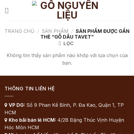
Chuyển
đến
nội
dung
TRANG CHỦ
/
SẢN PHẨM
/
SẢN PHẨM ĐƯỢC GẮN
THẺ “GỖ DẦU TAVET”
LỌC
Không tìm thấy sản phẩm nào khớp với lựa chọn của
bạn.
THÔNG TIN LIÊN HỆ
VP DG:
Số 9 Phan Kế Bính, P. Đa Kao, Quận 1, TP

HCM
Kho bãi bán lẻ HCM:
4/2B Đặng Thúc Vịnh Huyện

Hóc Môn HCM