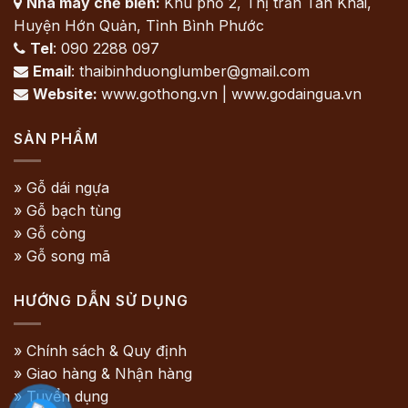
Nhà máy chế biến:
Khu phố 2, Thị trấn Tân Khai,

Huyện Hớn Quản, Tỉnh Bình Phước
Tel
: 090 2288 097

Email
: thaibinhduonglumber@gmail.com

Website:
www.gothong.vn | www.godaingua.vn

SẢN PHẨM
» Gỗ dái ngựa
» Gỗ bạch tùng
» Gỗ còng
» Gỗ song mã
HƯỚNG DẪN SỬ DỤNG
» Chính sách & Quy định
» Giao hàng & Nhận hàng
» Tuyển dụng