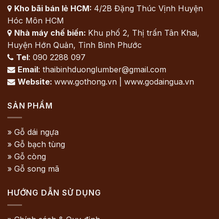
Kho bãi bán lẻ HCM:
4/2B Đặng Thúc Vịnh Huyện

Hóc Môn HCM
Nhà máy chế biến:
Khu phố 2, Thị trấn Tân Khai,

Huyện Hớn Quản, Tỉnh Bình Phước
Tel
: 090 2288 097

Email
: thaibinhduonglumber@gmail.com

Website:
www.gothong.vn | www.godaingua.vn

SẢN PHẨM
» Gỗ dái ngựa
» Gỗ bạch tùng
» Gỗ còng
» Gỗ song mã
HƯỚNG DẪN SỬ DỤNG