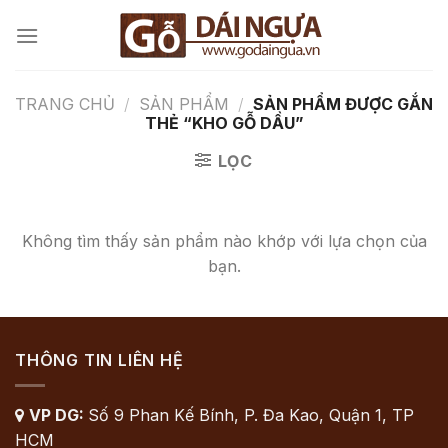
Chuyển
đến
nội
dung
TRANG CHỦ
/
SẢN PHẨM
/
SẢN PHẨM ĐƯỢC GẮN
THẺ “KHO GỖ DẦU”
LỌC
Không tìm thấy sản phẩm nào khớp với lựa chọn của
bạn.
THÔNG TIN LIÊN HỆ
VP DG:
Số 9 Phan Kế Bính, P. Đa Kao, Quận 1, TP

HCM