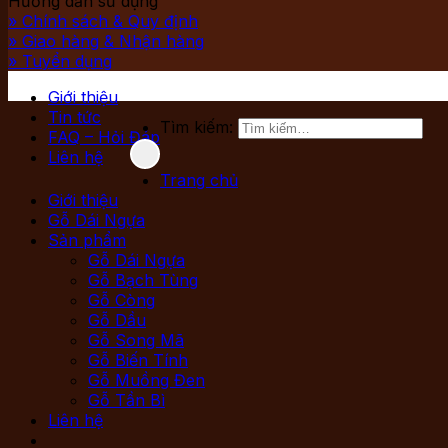
Hướng dẫn sử dụng
» Chính sách & Quy định
» Giao hàng & Nhận hàng
» Tuyển dụng
Giới thiệu
Tin tức
Tìm kiếm:
FAQ – Hỏi Đáp
Liên hệ
Trang chủ
Giới thiệu
Gỗ Dái Ngựa
Sản phẩm
Gỗ Dái Ngựa
Gỗ Bạch Tùng
Gỗ Còng
Gỗ Dầu
Gỗ Song Mã
Gỗ Biến Tính
Gỗ Muồng Đen
Gỗ Tần Bì
Liên hệ