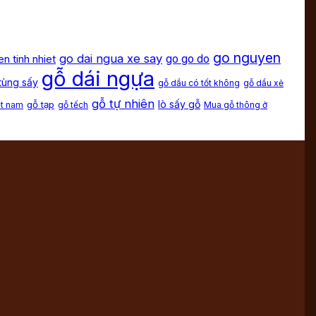
go nguyen
go dai ngua xe say
en tinh nhiet
go go do
gỗ dái ngựa
tùng sấy
gỗ dầu có tốt không
gỗ dầu xẻ
gỗ tự nhiên
lò sấy gỗ
gỗ tạp
ệt nam
gỗ tếch
Mua gỗ thông ở