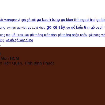
go bach tung
go bi
go bien tinh ngoai troi
(Gỗ Mahogany)
giá gỗ sồi
go xẻ sấy
gỗ biến tính
hong
gỗ bạch 
go viet
go xuat khau
gỗ
go tron
gỗ thông biến tính
gỗ thông nhập khẩu
song mã
Gỗ Teak Lào
gỗ thông vi
ông
xà gỗ gỗ xây dựng
.
M
c Môn HCM
ện Hớn Quản, Tỉnh Bình Phước