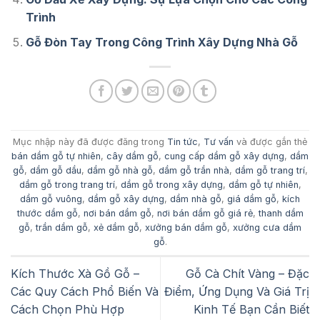
Trình
Gỗ Đòn Tay Trong Công Trình Xây Dựng Nhà Gỗ
Mục nhập này đã được đăng trong
Tin tức
,
Tư vấn
và được gắn thẻ
bán dầm gỗ tự nhiên
,
cây dầm gỗ
,
cung cấp dầm gỗ xây dựng
,
dầm
gỗ
,
dầm gỗ dầu
,
dầm gỗ nhà gỗ
,
dầm gỗ trần nhà
,
dầm gỗ trang trí
,
dầm gỗ trong trang trí
,
dầm gỗ trong xây dựng
,
dầm gỗ tự nhiên
,
dầm gỗ vuông
,
dầm gỗ xây dựng
,
dầm nhà gỗ
,
giá dầm gỗ
,
kích
thước dầm gỗ
,
nơi bán dầm gỗ
,
nơi bán dầm gỗ giá rẻ
,
thanh dầm
gỗ
,
trần dầm gỗ
,
xẻ dầm gỗ
,
xưởng bán dầm gỗ
,
xưởng cưa dầm
gỗ
.
Kích Thước Xà Gồ Gỗ –
Gỗ Cà Chít Vàng – Đặc
Các Quy Cách Phổ Biến Và
Điểm, Ứng Dụng Và Giá Trị
Cách Chọn Phù Hợp
Kinh Tế Bạn Cần Biết