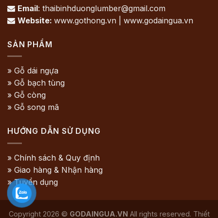
Email
: thaibinhduonglumber@gmail.com

Website:
www.gothong.vn | www.godaingua.vn

SẢN PHẨM
» Gỗ dái ngựa
» Gỗ bạch tùng
» Gỗ còng
» Gỗ song mã
HƯỚNG DẪN SỬ DỤNG
» Chính sách & Quy định
» Giao hàng & Nhận hàng
» Tuyển dụng
Copyright 2026 ©
GODAINGUA.VN
All rights reserved. Thiết