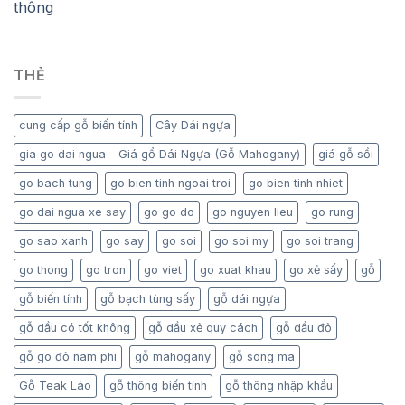
THẺ
cung cấp gỗ biến tính
Cây Dái ngựa
gia go dai ngua - Giá gổ Dái Ngựa (Gỗ Mahogany)
giá gỗ sồi
go bach tung
go bien tinh ngoai troi
go bien tinh nhiet
go dai ngua xe say
go go do
go nguyen lieu
go rung
go sao xanh
go say
go soi
go soi my
go soi trang
go thong
go tron
go viet
go xuat khau
go xẻ sấy
gỗ
gỗ biến tính
gỗ bạch tùng sấy
gỗ dái ngựa
gỗ dầu có tốt không
gỗ dầu xẻ quy cách
gỗ dầu đỏ
gỗ gõ đỏ nam phi
gỗ mahogany
gỗ song mã
Gỗ Teak Lào
gỗ thông biến tính
gỗ thông nhập khẩu