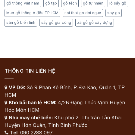
gỗ thông việt nam
gỗ tạp
gỗ tếch
gỗ tự nhiên
lò sấy gỗ
Mua gỗ thông ở đâu TPHCM
noi that go dai ngua
say go
sàn gỗ biến tính
sấy gỗ gia công
xà gỗ gỗ xây dựng
THÔNG TIN LIÊN HỆ
VP DG:
Số 9 Phan Kế Bính, P. Đa Kao, Quận 1, TP

HCM
Kho bãi bán lẻ HCM:
4/2B Đặng Thúc Vịnh Huyện

Hóc Môn HCM
Nhà máy chế biến:
Khu phố 2, Thị trấn Tân Khai,

Huyện Hớn Quản, Tỉnh Bình Phước
Tel
: 090 2288 097
