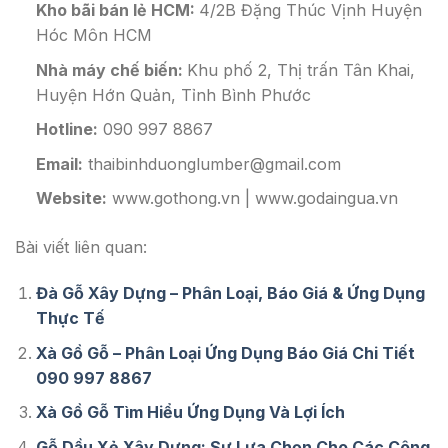
Kho bãi bán lẻ HCM:
4/2B Đặng Thúc Vịnh Huyện
Hóc Môn HCM
Nhà máy chế biến:
Khu phố 2, Thị trấn Tân Khai,
Huyện Hớn Quản, Tỉnh Bình Phước
Hotline:
090 997 8867
Email:
thaibinhduonglumber@gmail.com
Website:
www.gothong.vn | www.godaingua.vn
Bài viết liên quan:
Đà Gỗ Xây Dựng – Phân Loại, Báo Giá & Ứng Dụng
Thực Tế
Xà Gồ Gỗ – Phân Loại Ứng Dụng Báo Giá Chi Tiết
090 997 8867
Xà Gồ Gỗ Tìm Hiểu Ứng Dụng Và Lợi Ích
Gỗ Dầu Xẻ Xây Dựng: Sự Lựa Chọn Cho Các Công