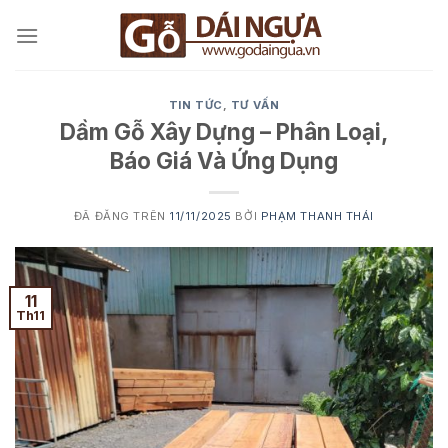
Chuyển
đến
nội
dung
TIN TỨC
,
TƯ VẤN
Dầm Gỗ Xây Dựng – Phân Loại,
Báo Giá Và Ứng Dụng
ĐÃ ĐĂNG TRÊN
11/11/2025
BỞI
PHẠM THANH THÁI
11
Th11