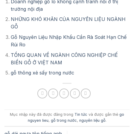
Doanh nghiệp gỗ lo không cạnh tranh nổi ở thị
trường nội địa
NHỮNG KHÓ KHĂN CỦA NGUYÊN LIỆU NGÀNH
GỖ
Gỗ Nguyên Liệu Nhập Khẩu Cần Rà Soát Hạn Chế
Rủi Ro
TỔNG QUAN VỀ NGÀNH CÔNG NGHIỆP CHẾ
BIỂN GỖ Ở VIỆT NAM
gỗ thông xẻ sấy trong nước
Mục nhập này đã được đăng trong
Tin tức
và được gắn thẻ
go
nguyen lieu
,
gỗ trong nước
,
nguyên liệu gỗ
.
gỗ dái ngựa tên tiếng anh