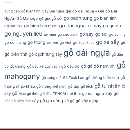
gia go dai ngua - Giá gổ Dái
cung cấp gỗ biến tính
Cây Dái ngựa
go bach tung
go bien tinh
Ngựa (Gỗ Mahogany)
giá gỗ sồi
go dai ngua xe say
go bien tinh nhiet
go go do
ngoai troi
go nguyen lieu
go say
go soi
go sao xanh
go soi my
go rung
go xẻ sấy
go thong
go soi trang
go viet
go xuat khau
gỗ
go tron
gỗ dái ngựa
gỗ biến tính
gỗ bạch tùng sấy
gỗ dầu
gỗ
gỗ gõ đỏ nam phi
gỗ dầu đỏ
có tốt không
gỗ dầu xẻ quy cách
mahogany
gỗ thông biến tính
gỗ
gỗ song mã
Gỗ Teak Lào
gỗ tự nhiên
lò
thông nhập khẩu
gỗ tạp
gỗ thông việt nam
gỗ tếch
say go
sấy gỗ
noi that go dai ngua
Mua gỗ thông ở đâu TPHCM
sấy gỗ gia công
xà gỗ gỗ xây dựng
sàn gỗ biến tính