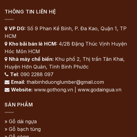
THÔNG TIN LIÊN HỆ
VP DG:
Số 9 Phan Kế Bính, P. Đa Kao, Quận 1, TP

HCM
Kho bãi bán lẻ HCM:
4/2B Đặng Thúc Vịnh Huyện

Hóc Môn HCM
Nhà máy chế biến:
Khu phố 2, Thị trấn Tân Khai,

Huyện Hớn Quản, Tỉnh Bình Phước
Tel
: 090 2288 097

Email
: thaibinhduonglumber@gmail.com

Website:
www.gothong.vn | www.godaingua.vn

SẢN PHẨM
» Gỗ dái ngựa
» Gỗ bạch tùng
» Gỗ còng