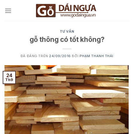
Chuyển
đến
nội
dung
TƯ VẤN
gỗ thông có tốt không?
ĐÃ ĐĂNG TRÊN
24/09/2016
BỞI
PHẠM THANH THÁI
24
Th9