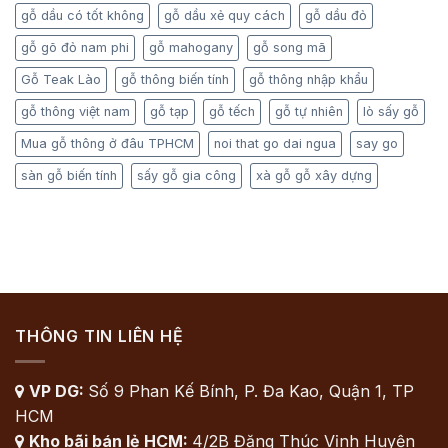
gỗ dầu có tốt không
gỗ dầu xẻ quy cách
gỗ dầu đỏ
gỗ gõ đỏ nam phi
gỗ mahogany
gỗ song mã
Gỗ Teak Lào
gỗ thông biến tính
gỗ thông nhập khẩu
gỗ thông việt nam
gỗ tạp
gỗ tếch
gỗ tự nhiên
lò sấy gỗ
Mua gỗ thông ở đâu TPHCM
noi that go dai ngua
say go
sàn gỗ biến tính
sấy gỗ gia công
xà gỗ gỗ xây dựng
THÔNG TIN LIÊN HỆ
VP DG:
Số 9 Phan Kế Bính, P. Đa Kao, Quận 1, TP

HCM
Kho bãi bán lẻ HCM:
4/2B Đặng Thúc Vịnh Huyện
