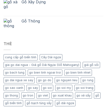
Gỗ Xây Dựng
Gỗ Thông
THẺ
cung cấp gỗ biến tính
Cây Dái ngựa
gia go dai ngua - Giá gổ Dái Ngựa (Gỗ Mahogany)
giá gỗ sồi
go bach tung
go bien tinh ngoai troi
go bien tinh nhiet
go dai ngua xe say
go go do
go nguyen lieu
go rung
go sao xanh
go say
go soi
go soi my
go soi trang
go thong
go tron
go viet
go xuat khau
go xẻ sấy
gỗ
gỗ biến tính
gỗ bạch tùng sấy
gỗ dái ngựa