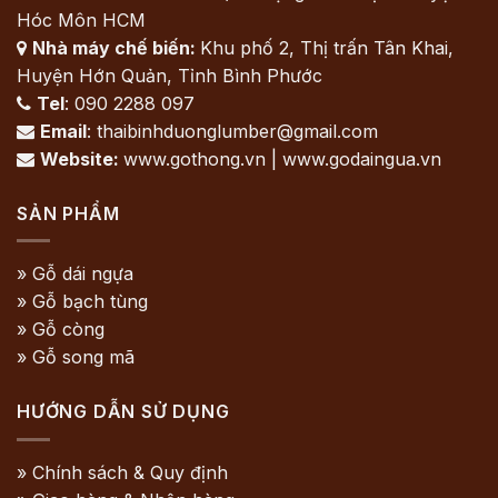
Hóc Môn HCM
Nhà máy chế biến:
Khu phố 2, Thị trấn Tân Khai,

Huyện Hớn Quản, Tỉnh Bình Phước
Tel
: 090 2288 097

Email
: thaibinhduonglumber@gmail.com

Website:
www.gothong.vn | www.godaingua.vn

SẢN PHẨM
» Gỗ dái ngựa
» Gỗ bạch tùng
» Gỗ còng
» Gỗ song mã
HƯỚNG DẪN SỬ DỤNG
» Chính sách & Quy định